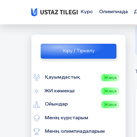
Курс
Олимпиада
Кіру / Тіркелу
Қауымдастық
Жаңа
ЖИ көмекші
Жаңа
Ойындар
Жаңа
Менің курстарым
Менің олимпиадаларым