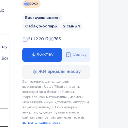
docx
әне шығаруды үйренеді
іс
Бастауыш сынып
Сабақ жоспары
2 сынып
е, жаңаны тануға құштар болу
21.12.2017
783
стауыш мектебі
Жүктеу
Сақтау
:
Конысова А
Қатысқандар саны:
қушының
Бағалау
Ресурстар
ЖИ арқылы жасау
екеті
Бұл материалды қолданушы
жариялаған. Ustaz Tilegi ақпаратты
жеткізуші ғана болып табылады.
қушылардың
Жарияланған материалдың мазмұны
зарын сабаққа
мен авторлық құқық толықтай автордың
Мақтап мадақтап
жауапкершілігінде. Егер материал
дару
авторлық құқықты бұзады немесе
отыру
сайттан алынуы тиіс деп есептесеңіз,
шағым қалдыра аласыз
ҚБ: «Киіз үй» әдісі