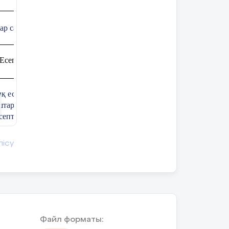
ар саны:
Қатыспағандар саны:
. Есептер шығару
ық есептерді, әртүрлі сандардан тұратын
тарды, ауыстырып құюға және өлшеуге берілген
септерді зерттеу және шығару
лық арифметикалық амалдарға берілген жай
лісу
ешуін санды өрнектер және теңдеулер түрінде/
тердің шешуін санды өрнектер, жекелеген амалдар
ельдеу және шығару
метикалық амалдарға берілген жай есептердің
ы өрнектер және теңдеулер түрінде/құрама
Файл форматы:
ешуін санды өрнектер, жекелеген амалдар түрінде