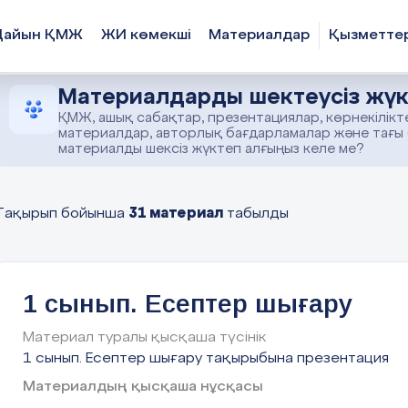
Дайын ҚМЖ
ЖИ көмекші
Материалдар
Қызметте
Материалдарды шектеусіз жүк
ҚМЖ, ашық сабақтар, презентациялар, көрнекілікт
материалдар, авторлық бағдарламалар және тағы
материалды шексіз жүктеп алғыңыз келе ме?
31 материал
Тақырып бойынша
табылды
1 сынып. Есептер шығару
Материал туралы қысқаша түсінік
1 сынып. Есептер шығару тақырыбына презентация
Материалдың қысқаша нұсқасы