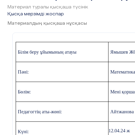
сыйымдылық
Материал туралы қысқаша түсінік
сыйымдылық
Қысқа мерзімді жоспар
90 см 5 дм
Материалдың қысқаша нұсқасы
30 кг 10 дм
20 см 60 кг
50 кг 9 кг30
л 40 л 20 л
Білім беру ұйымының атауы
Ямышев Ж
10 л
https://word
wall.net/reso
Пәні:
Математик
urce/861088
20
Бөлім:
Мені қорша
#3 слайд
Есептер
шығару
Педагогтің аты-жөні:
Айтжанова 
Сабақтың
тақырыбы:
12.04.24 ж
Күні: