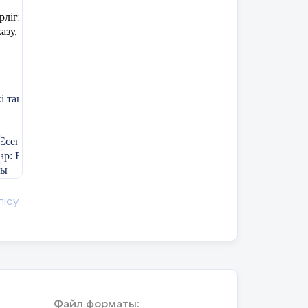
ірлігі – жүздікті құрастыру; 1000- ға дейін
жазу, салыстыру
і таңбалы сандарды ауызша қосып, азайта
Жұмыс
 тапсырмасын
дәптері
Есептерді тиімді тәсілмен шығару жолдарын
Дескриптор:
ар: Екі амалмен орындалатын есептерді әртүрлі
қиды
ды
Есептің шартын
жазады-1б
лісу
ды ауызша қосып, азайтады
Шешуі мен жауабын
жазады-1б
әсілмен шығарады
әсілмен шығарады
Файл форматы: