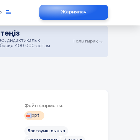
р
Жариялау
теңіз
ер, дидактикалық
Толығырақ
 басқа 400 000-астам
Файл форматы:
ppt
Бастауыш сынып