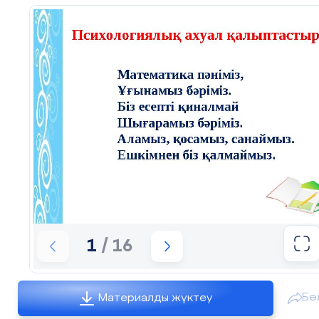
1
/ 16
Бө
Материалды жүктеу