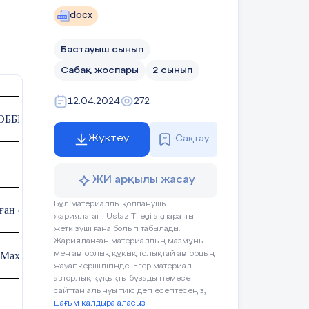
docx
Бастауыш сынып
Сабақ жоспары
2 сынып
12.04.2024
272
ОББМ
Жүктеу
Сақтау
а
ЖИ арқылы жасау
Бұл материалды қолданушы
ған орта
жариялаған. Ustaz Tilegi ақпаратты
жеткізуші ғана болып табылады.
Жарияланған материалдың мазмұны
Махаббат Дауреновна
мен авторлық құқық толықтай автордың
жауапкершілігінде. Егер материал
авторлық құқықты бұзады немесе
сайттан алынуы тиіс деп есептесеңіз,
шағым қалдыра аласыз