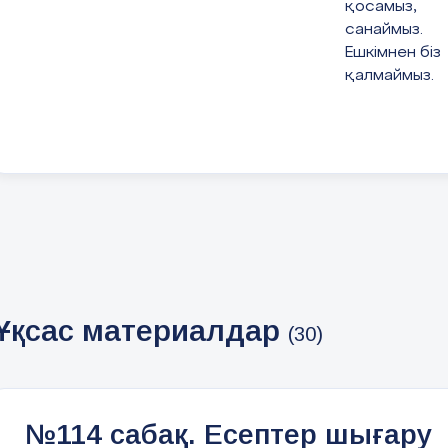
қосамыз,
санаймыз.
Ешкімнен біз
қалмаймыз.
#2 слайд
Өткенді
пысықтау
«Сәйкестен
діру» әдісі
Дескриптор:
Шамаларды
ажырата
алады;
Ұқсас материалдар
Сәйкестенді
(30)
ру жасайды.
Бағалау:
массамасса
ұзындықұзы
№114 сабақ. Есептер шығару
ндық