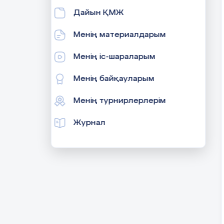
Дайын ҚМЖ
Менің материалдарым
Менің іс-шараларым
Менің байқауларым
Менің турнирлерлерім
Журнал