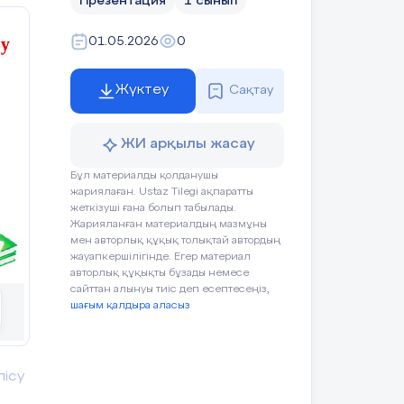
Презентация
1 сынып
01.05.2026
0
Жүктеу
Сақтау
ЖИ арқылы жасау
Бұл материалды қолданушы
жариялаған. Ustaz Tilegi ақпаратты
жеткізуші ғана болып табылады.
Жарияланған материалдың мазмұны
мен авторлық құқық толықтай автордың
жауапкершілігінде. Егер материал
авторлық құқықты бұзады немесе
сайттан алынуы тиіс деп есептесеңіз,
шағым қалдыра аласыз
лісу