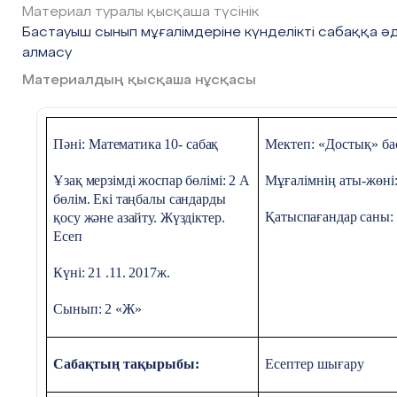
жұмысыСын
Материал туралы қысқаша түсінік
модельдеу ж
ып жұмысы
Бастауыш сынып мұғалімдеріне күнделікті сабаққа әд
алмасу
Материалдың қысқаша нұсқасы
#7 слайд
Құндылықтар
Талап: Білуг
Оқулықпен
жұмыс 1-
Пәні
: Математика 10- сабақ
Мектеп:
«Достық» ба
тапсырма
Сабақтың барысы
Ұзақ мерзімді жоспар бөлімі:
2 А
Мұғалімнің аты-жөні
Есептердің
бөлім. Екі таңбалы сандарды
қысқаша
Қатыспағандар саны:
қосу және азайту. Жүздіктер.
Сабақтың
Педагогтің әрекеті
О
жазылуы мен
Есеп
кезеңдері
әр
сұлбасын
тап. Оларды
Күні: 21 .11. 2017ж.
шығар.
Сабақтың
Ұйымдастыру кезеңі
О
Дескриптор:
Сынып:
2 «Ж»
басы
на
Есептерге
Психологиялық ахуал
қалыптастыру
ау
қысқаша
Сабақтың тақырыбы:
Есептер шығару
жазба мен
Оқушылардың назарын сабаққа аудару
сызба
10 мин