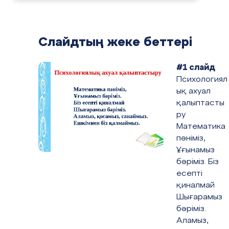
Слайдтың жеке беттері
#1 слайд
Психологиял
ық ахуал
қалыптасты
ру
Математика
пәніміз,
Ұғынамыз
бәріміз. Біз
есепті
қиналмай
Шығарамыз
бәріміз.
Аламыз,