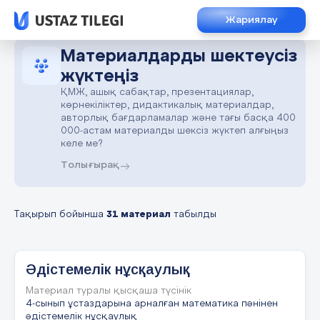
Жариялау
Материалдарды шектеусіз
жүктеңіз
ҚМЖ, ашық сабақтар, презентациялар,
көрнекіліктер, дидактикалық материалдар,
авторлық бағдарламалар және тағы басқа 400
000-астам материалды шексіз жүктеп алғыңыз
келе ме?
Толығырақ
Тақырып бойынша
31 материал
табылды
Әдістемелік нұсқаулық
Материал туралы қысқаша түсінік
4-сынып ұстаздарына арналған математика пәнінен
әдістемелік нұсқаулық