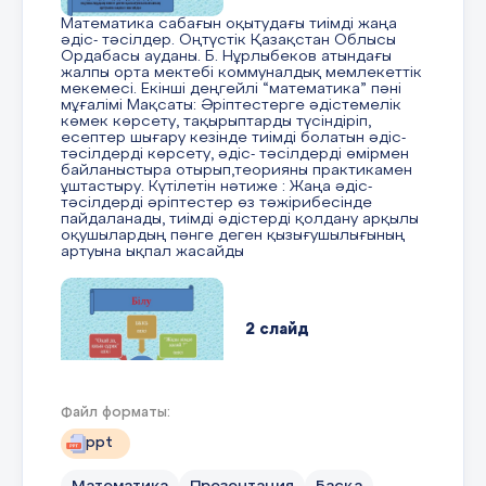
Малды сою және ұшаны бөлу цехындағы
Математика сабағын оқытудағы тиімді жаңа
технологиялық үрдістерді келесідей
әдіс- тәсілдер. Оңтүстік Қазақстан Облысы
Бақылау сұрақтары
реттейді:
Ордабасы ауданы. Б. Нұрлыбеков атындағы
жалпы орта мектебі коммуналдық мемлекеттік
мекемесі. Екінші деңгейлі “математика” пәні
1. Сүйек қабығының қабынуын не деп
жансыздандыру;
мұғалімі Мақсаты: Әріптестерге әдістемелік
атайды ?
көмек көрсету, тақырыптарды түсіндіріп,
есептер шығару кезінде тиімді болатын әдіс-
қансыздандыру және тағамдық
тәсілдерді көрсету, әдіс- тәсілдерді өмірмен
2. Оститтер немен сипатталады ?
қан жинау;
байланыстыра отырып,теорияны практикамен
ұштастыру. Күтілетін нәтиже : Жаңа әдіс-
3. Созылудың белгілері қандай ?
тәсілдерді әріптестер өз тәжірибесінде
ұшаны іреу;
пайдаланады, тиімді әдістерді қолдану арқылы
оқушылардың пәнге деген қызығушылығының
4. Периостит дегеніміз не?
артуына ықпал жасайды
теріні сыпыру;
5. Тұяқты тазартып күтудің ережелері ?
ішкі мүшелерін алу;
2 слайд
6. Қандай сүйек ауруларын білесіз.
ұшаны жартылай бөлікке бөлу,
аралау;
Білу
Файл форматы:
ұшаны тазалау және сапасын
анықтау;
ppt
3 слайд