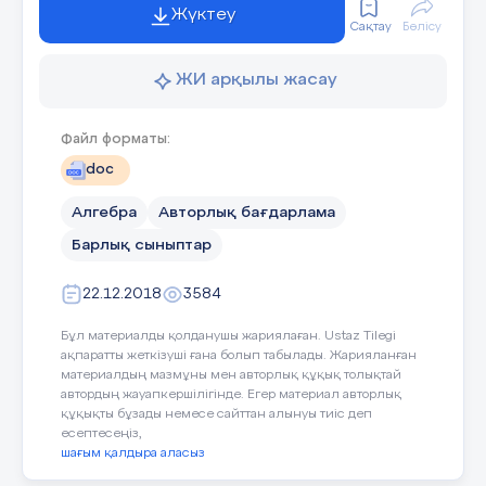
метафизарлы және диафизарлы. Зақым дәрежесіне
Жүктеу
Сақтау
Бөлісу
байланысты – толық емес және толық.
ЖИ арқылы жасау
Сыну
Файл форматы:
doc
Емдеу:
алғашқы көмек, иммобилизация.
Алгебра
Авторлық бағдарлама
Жабық сынықтарды консервативті емдеу: а)
Барлық сыныптар
2018 жыл
бөлектенген сынықтарды орнына келтіру.
22.12.2018
3584
б) орнында салынған сынықтарды иммобилдеу.
Бұл материалды қолданушы жариялаған. Ustaz Tilegi
в) жараның регенерациясына және
ақпаратты жеткізуші ғана болып табылады. Жарияланған
стимуляциясына жағдай жасау. Шокты
материалдың мазмұны мен авторлық құқық толықтай
автордың жауапкершілігінде. Егер материал авторлық
болдырмау, бұлшықеттерді босаңсыту, жергілікті
құқықты бұзады немесе сайттан алынуы тиіс деп
жансыздандыру.
есептесеңіз,
шағым қалдыра аласыз
Ірі жануарларда иммобильдеуші таңғышты 35-