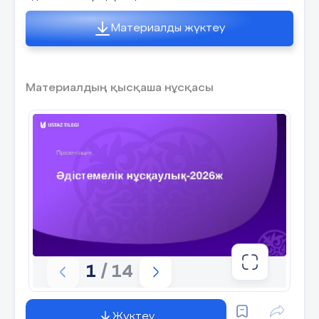
Материалды жүктеу
Материалдың қысқаша нұсқасы
1
/ 14
Жүктеу