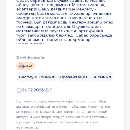
Сабақ барысында оқушылардың логикалық
ойлау қабілеттері дамиды. Математикалық
есептерді шешу дағдыларын меңгеру -
сабақтың басты мақсаты. Оқушылар күнделікті
өмірде математика пәнінің маңыздылығын
түсінеді. Бұл дағдыларды меңгеру арқылы олар
өз білімдерін тереңдетеді. Оқушылардың
математикалық сауаттылығын арттыру үшін
түрлі тапсырмалар беріледі. Сабақ барысында
ойын элементтері мен тапсырмалар
қолданылады.
Файл форматы:
3 слайд
pptx
Бастауыш сынып
Презентация
4 сынып
Оқу мақсаты Оқушылардың оқу мақсаты -
натурал сандарды оқып, жаза білу. Олар қосу
мен азайту амалдарын орындау арқылы
21.02.2026
0
математикалық білімдерін бекітеді. Көбейту
мен бөлу амалдарын дұрыс орындау
дағдыларын дамыту. Оқушылар нақты
Бұл материалды қолданушы жариялаған. Ustaz Tilegi
есептерді шешу арқылы логикалық ойлау
ақпаратты жеткізуші ғана болып табылады. Жарияланған
қабілеттерін қалыптастырады. Математикалық
материалдың мазмұны мен авторлық құқық толықтай
операцияларды терең меңгеру - олардың білім
деңгейін арттырады. Оқу мақсатына жету үшін
автордың жауапкершілігінде. Егер материал авторлық
әртүрлі жаттығулар мен практикалық
құқықты бұзады немесе сайттан алынуы тиіс деп
тапсырмалар ұсынылады. Оқушылардың өзара
есептесеңіз,
әрекеттесуі, пікір алмасуы да маңызды. Бұл