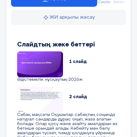
Сақтау
Бөлісу
ЖИ арқылы жасау
Слайдтың жеке беттері
1 слайд
Әдістемелік нұсқаулық-2026ж
2 слайд
Сабақ мақсаты Оқушылар сабақтың соңында
натурал сандарды дұрыс оқып, жаза алатын
болады. Олар қосу және азайту амалдарын өз
бетінше орындай алады. Көбейту мен бөлу
амалдарын түсініп, тиімді қолдануға үйренеді.