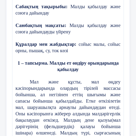
Сабақтың тақырыбы:
Малды қабылдау және
союға дайындау
9 слайд
Саюбақтың мақсаты:
Малды қабылдау және
союға дайындауды үйрену
Мысалдармен жұмыс Оқушыларға натурал
сандарды оқу, жазу және салыстыру бойынша
Құралдар мен жабдықтар:
сойыс малы, сойыс
мысалдар беріледі. Қосу және азайту
амалдары бойынша практикалық есептер
орны, пышақ, су, ток көзі
шығарылады. Көбейту мен бөлу амалдарына
арналған жаттығулар орындалады. Мысалдар
арқылы оқушылар өз білімдерін бекітіп,
1 – тапсырма. Малды ет өндіру орындарында
дағдыларын дамытады. Оқушылардың бір-
қабылдау
бірімен тәжірибе алмасуы - сабақтың
тиімділігін арттырады. Жаттығуларды орындау
арқылы оқушылар математикалық дағдыларын
Мал және құсты, мал өңдеу
жетілдіреді. Оқушылардың қызығушылығын
кәсіпорындарында олардың тірілей массасы
арттыру үшін түрлі ойын элементтері енгізіледі.
Мысалдармен жұмыс жасау - математиканы
бойынша, ал негізінен еттің шығымы және
меңгерудің маңызды бөлігі. Оқушылар өз
сапасы бойынша қабылдайды. Етке өткізілетін
білімдерін практикада қолдана алады.
мал, шаруашылқта арнаулы дайындаудан өтеді.
Оны кәсіпорынға жіберер алдында малдәрігерлік
бақылаудан өткізед. Малдың дене қызуы(мал
10 слайд
дәрігерінің (фельдшердің) қалауы бойынша
ішінара) өлшенеді. Малдың түрі, сырғасының