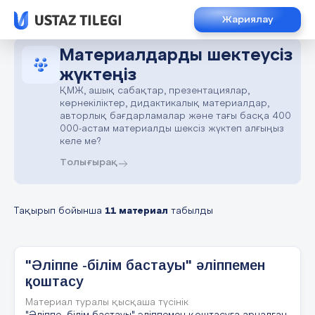
Жариялау
Материалдарды шектеусіз
жүктеңіз
ҚМЖ, ашық сабақтар, презентациялар,
көрнекіліктер, дидактикалық материалдар,
авторлық бағдарламалар және тағы басқа 400
000-астам материалды шексіз жүктеп алғыңыз
келе ме?
Толығырақ
Тақырып бойынша
11 материал
табылды
"Әліппе -білім бастауы" әліппемен
қоштасу
Материал туралы қысқаша түсінік