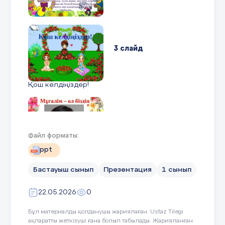
3 слайд
Қош келдіңіздер!
4 слайд
Файл форматы:
ppt
Бастауыш сынып
Презентация
1 сынып
5 слайд
22.05.2026
0
Бұл материалды қолданушы жариялаған. Ustaz Tilegi
ақпаратты жеткізуші ғана болып табылады. Жарияланған