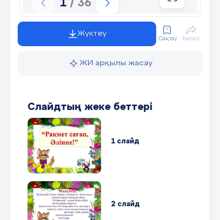
1
/ 36
Жүктеу
Сақтау
Бөлісу
ЖИ арқылы жасау
Слайдтың жеке беттері
1 слайд
2 слайд