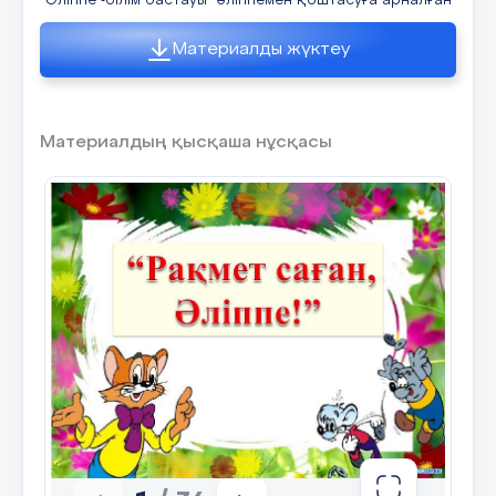
"Әліппе -білім бастауы" әліппемен қоштасуға арналған
Материалды жүктеу
Материалдың қысқаша нұсқасы