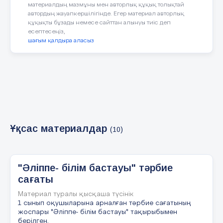
материалдың мазмұны мен авторлық құқық толықтай
автордың жауапкершілігінде. Егер материал авторлық
құқықты бұзады немесе сайттан алынуы тиіс деп
6 слайд
есептесеңіз,
шағым қалдыра аласыз
7 слайд
• ? Қалиева М едина
Ұқсас материалдар
(10)
8 слайд
"Әліппе- білім бастауы" тәрбие
сағаты
Материал туралы қысқаша түсінік
• ? Қамалбаева Аяна
1 сынып оқушыларына арналған тәрбие сағатының
жоспары "Әліппе- білім бастауы" тақырыбымен
берілген.