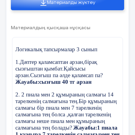
9.4 төсек жамылғысына 16 метр мата
Материалды жүктеу
Армысыңдар, ата-ана!
жұмсалады.Осындай 8 жамылғыға қанша
Медина:
мата кетеді?
Болашаққа жол бастар,
Көлге ойнаған бұлақтың
а)8 метр
Материалдың қысқаша нұсқасы
Әліппең келді ортаға.
Қайнар көзін көріп пе?
в) 32 метр
Мерекеңмен құттықтаймын
Логикалық тапсырмалар 3 сынып
Том-том қалың кітаптың
с) 2 метр
Бүлдіршіндер, балғындар!
1.Дәптер қаламсаптан арзан,бірақ
Басы болар «Әліппең»
д) 12 метр
Не үйреніп, не білдік
сызғыштан қымбат.Қайсысы
арзан.Сызғыш па әлде қаламсап па?
10.Бір күнде туристер 100 км жол жүрді.84
Абай:
Кәне ортаға салайық.
км жолды олар автобуспен,қалғанын жаяу
Жауабы:сызғыш 40 тг арзан
төрт сағатта жүрген болса, туристер бір
Әліппем, менің Әліппем
Әліппе: – Осы сендер қандайсындар?
сағатта қанша жол жүрді?
2. 2 пиала мен 2 құмыраның салмағы 14
Сені қолға алып мен,
тарелкенің салмағына тең.Бір құмыраның
-
1.
Талабы биік таудаймыз.
а) 6 км с)4 км
салмағы бір пиала мен 7 тарелкенің
Есігін аштым мектептің
салмағына тең болса ,қалған тарелкенің
в)20 км д)21 км
-
2.
Мың бұралған бишіміз.
салмағы неше пиала мен құмыраның
Ертеңгі сәуле жарықпен
салмағына тең болады?
Жауабы:1 пиала
11.Жүк пайызы 8 сағатта 256 км жол
-
3.
Біз шеберміз.
1 құмыра 7 тарелкенің салмағымен тең