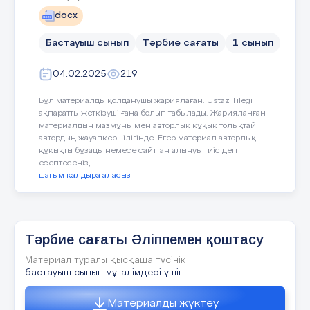
docx
Не үйреніп не білдік,
• ? Болатбек Ханшайым
Бастауыш сынып
Тәрбие сағаты
1 сынып
Қане ортаға салайық!
Райана:
04.02.2025
219
16 слайд
Шашу, шашу шашайық,
Бұл материалды қолданушы жариялаған. Ustaz Tilegi
ақпаратты жеткізуші ғана болып табылады. Жарияланған
материалдың мазмұны мен авторлық құқық толықтай
Ақ сандықты ашайық
• ? Аманбек Әмір
автордың жауапкершілігінде. Егер материал авторлық
құқықты бұзады немесе сайттан алынуы тиіс деп
Бұл мереке, бұл тойдың
есептесеңіз,
шағым қалдыра аласыз
17 слайд
Бастаңғысын жасайық!
Х акимж анұлы М ұхаммед
Тәрбие сағаты Әліппемен қоштасу
Жанерке:
Материал туралы қысқаша түсінік
Келгенімде алдыңа
бастауыш сынып мұғалімдері үшін
18 слайд
Қызыл арай гүл алып,
Материалды жүктеу