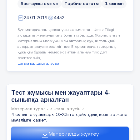
Бастауыш сынып
Тәрбие сағаты
1 сынып
Ұстазыңды тыңда балам
Хормен: «Біз қазақ елінің болашағымыз!»
Мектебіңде үлгілі бол
25 слайд
24.01.2019
4432
Күнделігің беске болсын, балам
Сәт - сапар балам!
Бұл материалды қолданушы жариялаған. Ustaz Tilegi
мұғалім:
ақпаратты жеткізуші ғана болып табылады. Жарияланған
материалдың мазмұны мен авторлық құқық толықтай
Би: «Әліппе» биі
Дәл осылай 2015 жылдың 1 -
автордың жауапкершілігінде. Егер материал авторлық
қыркүйегінде мектеп табалдырығын
құқықты бұзады немесе сайттан алынуы тиіс деп
26 слайд
есептесеңіз,
аттаған бүлдіршіндеріміз бүгінгі күні әріп
шағым қалдыра аласыз
танып, оқып, жазып үйреніп, өздерінің
Мұғалім:
сауатын ашқан сүйікті әліппесімен
қоштасқалы отыр.
Іші толған әріпке,
Оқу жылы жемісті
Тест жұмысы мен жауаптары 4-
27 слайд
Мерейі үстем жыл болсын
Білімдегі жарық не?
сыныпқа арналған
Шәкірттерім білімді
Балалар: Ол сүйікті - Әліппе!
Елім дейтін ұл мен қыз болсын дей
Материал туралы қысқаша түсінік
отырып 1 «а» сыныбының оқушыларын
4 сынып оқушылары ОЖСБ-ға дайындық кезінде және
Ол сүйікті -Әліппе!
мұғалімге қажет.
ортаға шақырамын.
28 слайд
Материалды жүктеу
1 жүргізуші: