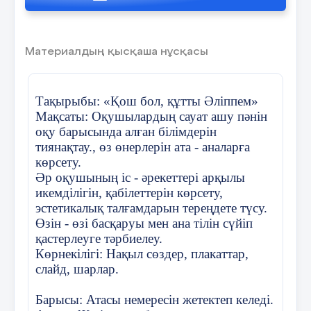
Жақын тарттың жаныңа,
Бедельбек А йсұлтан
Шәкіртім деп қуанып.
Материалдың қысқаша нұсқасы
19 слайд
Сипадыңда басымнан,
Тақырыбы: «Қош бол, құтты Әліппем»
Әліппені ұсындың.
Мақсаты: Оқушылардың сауат ашу пәнін
Н ұрмұхамет А руж ан
оқу барысында алған білімдерін
Бақытымның осыдан
тиянақтау., өз өнерлерін ата - аналарға
көрсету.
Басталғанын түсіндім.
20 слайд
Әр оқушының іс - әрекеттері арқылы
Жүргізуші:
Осы біздер қандаймыз?
икемділігін, қабілеттерін көрсету,
эстетикалық талғамдарын тереңдете түсу.
1-оқушы:Көп оқитын
Айсана
Өзін - өзі басқаруы мен ана тілін сүйіп
• ? А ш имова К әусар
қастерлеуге тәрбиелеу.
2 – оқушы: Өнерліміз
Мағжан
Көрнекілігі: Нақыл сөздер, плакаттар,
слайд, шарлар.
21 слайд
3 – оқушы: Біз қызықпыз, қызықпыз.
Барысы: Атасы немересін жетектеп келеді.
Сәл еркелеу бұзықпыз
. Ерсұлтан