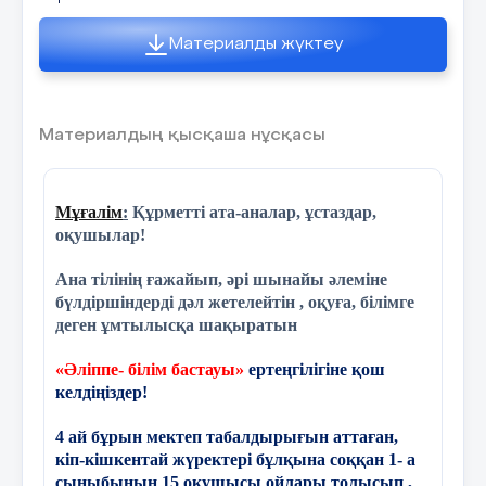
9 слайд
Материалды жүктеу
М ақсутхан Каусар
Материалдың қысқаша нұсқасы
10 слайд
Мұғалім
:
Құрметті ата-аналар, ұстаздар,
оқушылар!
• ? Хамитов Нұрислам
Ана тілінің ғажайып, әрі шынайы әлеміне
бүлдіршіндерді дәл жетелейтін , оқуға, білімге
деген ұмтылысқа шақыратын
11 слайд
«Әліппе- білім бастауы»
ертеңгілігіне қош
келдіңіздер!
Төлеген А йж ан
4 ай бұрын мектеп табалдырығын аттаған,
кіп-кішкентай жүректері бұлқына соққан 1- а
сыныбының 15 оқушысы ойлары толысып ,
12 слайд