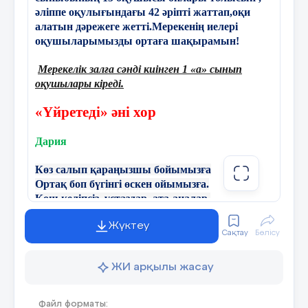
әліппе оқулығындағы 42 әріпті жаттап,оқи
алатын дәрежеге жетті.Мерекенің иелері
оқушыларымызды ортаға шақырамын!
• ? Д үйсенбекова М едина
Мерекелік залға сәнді киінген 1 «а» сынып
оқушылары кіреді.
13 слайд
«Үйретеді» әні хор
Дария
• ? Базаров Заңғар
Көз салып қараңызшы бойымызға
Ортақ боп бүгінгі өскен ойымызға.
14 слайд
Қош келіпсіз, ұстаздар, ата-аналар,
Әліппемен қоштасу тойымызға
Жүктеу
Сақтау
Бөлісу
Ерсұлтан:
• ? С ерікқали А бзал
ЖИ арқылы жасау
Жақсы білім көрімдік,
15 слайд
Болсын сізге халайық.
Файл форматы: