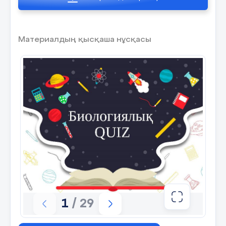
8 слайд
Материалдың қысқаша нұсқасы
5-ші
9 слайд
Жауаптары: 1.Зоология 2.Микология
3.Герпетология 4.Орнитология 5.Ихтиология
10 слайд
1
/ 29
II кезең «Биологиялық жұмбақ» Айналым
ережесі: Ұяшықты таңдау арқылы
биологиялық жұмбақтарды шешесіздер Әр