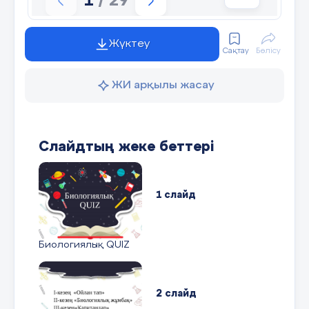
1
/ 29
Жүктеу
Сақтау
Бөлісу
ЖИ арқылы жасау
Слайдтың жеке беттері
1 слайд
Биологиялық QUIZ
2 слайд