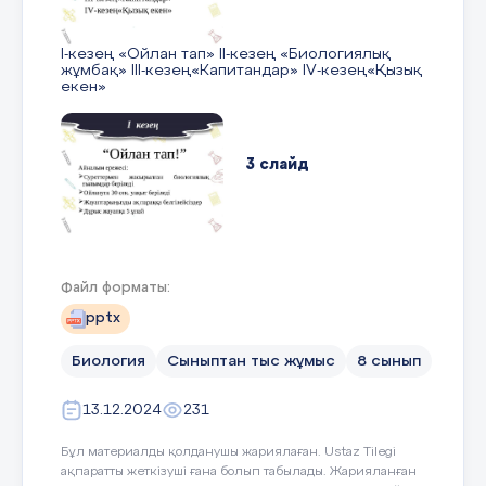
I-кезең «Ойлан тап» II-кезең «Биологиялық
жұмбақ» III-кезең«Капитандар» IV-кезең«Қызық
екен»
3 слайд
I кезең “Ойлан тап!” Айналым ережесі:
Суреттермен жасырылған биологиялық
ғылымдар беріледі Ойлануға 30 сек. уақыт
Файл форматы:
беріледі Жауаптарыңызды ақ параққа
белгілейсіздер Дұрыс жауапқа 5 ұпай
pptx
Биология
Сыныптан тыс жұмыс
8 сынып
4 слайд
13.12.2024
231
Бұл материалды қолданушы жариялаған. Ustaz Tilegi
1-ші
ақпаратты жеткізуші ғана болып табылады. Жарияланған