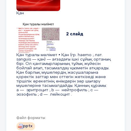
саңырауқұлақ ауруларын қоздырушы--
лық,вирустық және саңырауқұлақ ауруларын
қоздырушы- лар қолданыладылар қолданылады
Қан
9 слайд
күріштің пирикуляриозасы күріштің
2 слайд
пирикуляриозасы картоптың
фитофторозасыкартоптың фитофторозасы
10 слайд
Қан туралы мәлімет • Қан (гр. haemo ; лат.
Азық-түлік,мұнай өнімдерінің қорларын,кейбір
sanguis — қан) — ағзадағы ішкі сұйық ортаның
әскериАзық-түлік,мұнай өнімдерінің
бірі. Ол қантамырларының тұйық жүйесін
қорларын,кейбір әскери мүлік,қару-
бойлай ағып, тасымалдау қызметін атқарады.
жарақ,оптикалық аспаптар,электрондық
Қан барлық мүшелердің жасушаларына
жәнемүлік,қару-жарақ,оптикалық
қоректік заттар мен оттегін жеткізеді және
аспаптар,электрондық және басқа да
тіршілік әрекетінің өнімдерін зәр шығару
жабдықтар түрлерін бүлдіру үшін белгілі
мүшелеріне тасымалдайды. Қанның құрамы:
жағдай-басқа да жабдықтар түрлерін бүлдіру
a — эритроцит ; b — нейтрофиль ; c —
үшін белгілі жағдай- да саңырауқұлақтар мен
эозофиль ; d — лейкоцит .
бактериялар пайдаланылуыда
саңырауқұлақтар мен бактериялар
пайдаланылуы мүмкін.Олар,мысалы,мұнай
өнімдерінің тез
ыдырауын,мүмкін.Олар,мысалы,мұнай
3 слайд
Файл форматы:
өнімдерінің тез ыдырауын, әскери техника мен
қару-жарақтың күрделі оптикалық әскери
pptx
техника мен қару-жарақтың күрделі оптикалық