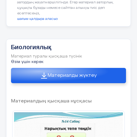
16 слайд
5 слайд
автордың жауапкершілігінде. Егер материал авторлық
құқықты бұзады немесе сайттан алынуы тиіс деп
есептесеңіз,
шағым қалдыра аласыз
Жұмбақ Бір бөлігі жасушаның Дөп-дөңгелек
2-ші
мен болам. Тұқым қуалау қасиетін, Ұрпақтарға
жолдағам.
6 слайд
Биологиялық
17 слайд
Материал туралы қысқаша түсінік
Өзім үшін керек
3-ші
Материалды жүктеу
Жұмбақ Салмағың бар өлшесем, Көрінбейсің
7 слайд
көзге сен
4-ші
8 слайд
Материалдың қысқаша нұсқасы
18 слайд
5-ші
9 слайд
Жауабы Көз
Жауаптары: 1.Зоология 2.Микология
3.Герпетология 4.Орнитология 5.Ихтиология