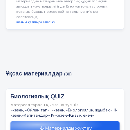
материалдың мазмұны мен авторлық құқық толықтай
автордың жауапкершілігінде. Егер материал авторлық
құқықты бұзады немесе сайттан алынуы тиіс деп
5 слайд
есептесеңіз,
шағым қалдыра аласыз
2-ші
6 слайд
Ұқсас материалдар
(30)
3-ші
Биологиялық QUIZ
7 слайд
Материал туралы қысқаша түсінік
I-кезең «Ойлан тап» II-кезең «Биологиялық жұмбақ» III-
кезең«Капитандар» IV-кезең«Қызық екен»
4-ші
Материалды жүктеу