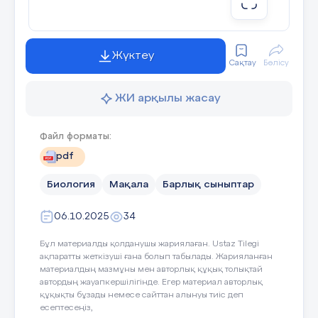
І
ІІ- топ: Қозғал
сүйектерді сипат
Жүктеу
Сақтау
Бөлісу
10 мин
ЖИ арқылы жасау
Мағынаны
ІI Алкоголь, шылым ше
ашу.
әсерінің салдарын түсін
Файл форматы:
pdf
Биология
Мақала
Барлық сыныптар
06.10.2025
34
Мұғалім оқушылардың сипаттамаларына сай әр түрл
сұрақтар қоя отырып, кері байланыс береді.
Бұл материалды қолданушы жариялаған. Ustaz Tilegi
ақпаратты жеткізуші ғана болып табылады. Жарияланған
материалдың мазмұны мен авторлық құқық толықтай
IІI Есте сақтауды жақсар
автордың жауапкершілігінде. Егер материал авторлық
3-тапсырма: «Суретке қара» әдісі
құқықты бұзады немесе сайттан алынуы тиіс деп
есептесеңіз,
Күн сайынғы жатты