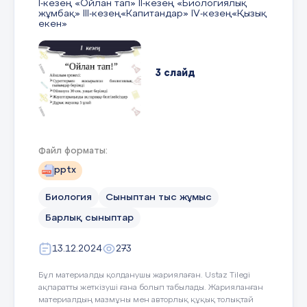
I-кезең «Ойлан тап» II-кезең «Биологиялық
Жұмбақ Жүрмеңдер мені бөтен деп, Қажеті
жұмбақ» III-кезең«Капитандар» IV-кезең«Қызық
жоқ екен деп. Синтездеймін ақуызды,
екен»
Жасушаны мекен деп.
3 слайд
14 слайд
I кезең “Ойлан тап!” Айналым ережесі:
Жұмбақ Денем тарақ пішінді, Екі қабат ірімін.
Суреттермен жасырылған биологиялық
Цитоплазма ішінде, Органоидтың бірімін.
ғылымдар беріледі Ойлануға 30 сек. уақыт
Файл форматы:
беріледі Жауаптарыңызды ақ параққа
белгілейсіздер Дұрыс жауапқа 5 ұпай
pptx
15 слайд
Биология
Сыныптан тыс жұмыс
4 слайд
Барлық сыныптар
Жұмбақ Жасушаның ішінде, Қоймалжыңдау
13.12.2024
273
сұйықпын. Әрқашан осмос қысымын, Тұрақты
етіп тұрыппын.
1-ші
Бұл материалды қолданушы жариялаған. Ustaz Tilegi
ақпаратты жеткізуші ғана болып табылады. Жарияланған
материалдың мазмұны мен авторлық құқық толықтай