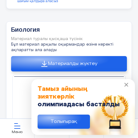
(Жеке жұмыс)
шағым қалдыра аласыз
Күнделікті іс-әрекет
Сүйектердің түрлерін қарап, байланыс типтерін анықт
кестені толтырыңдар
Көзге елестету ,ойш
Биология
Кеңестер мен ескерт
Материал туралы қысқаша түсінік
Бұл материал арқылы оқырмандар өзіне керекті
ақпаратты ала алады
Материалды жүктеу
Есте сақтауды жақсарта
Тамыз айының
Сүйектің түрі
Байланыс типі
Ерекшеліктері
зияткерлік
олимпиадасы басталды
Толығырақ
Меню
ЖИ көмекші
Қауымдастық
Кабинет