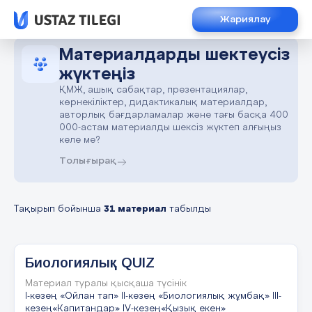
Жариялау
Материалдарды шектеусіз
жүктеңіз
ҚМЖ, ашық сабақтар, презентациялар,
көрнекіліктер, дидактикалық материалдар,
авторлық бағдарламалар және тағы басқа 400
000-астам материалды шексіз жүктеп алғыңыз
келе ме?
Толығырақ
Тақырып бойынша
31 материал
табылды
Биологиялық QUIZ
Материал туралы қысқаша түсінік
I-кезең «Ойлан тап» II-кезең «Биологиялық жұмбақ» III-
кезең«Капитандар» IV-кезең«Қызық екен»