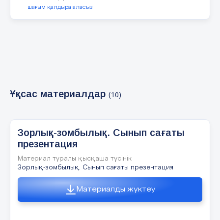
шағым қалдыра аласыз
5 слайд
2-тапсырма. Достық-татулық белгісі “Мақалды
жалғастыр” 2-топқа 1.Досыңа өтірік айтпа,_____
2.Досы көпті жау алмайды,______ 3.Дос табылса
ас табылмайды,_____ 4. Досы көппен
сыйлас,______ 5. Жолдасы көптің______
Ұқсас материалдар
(10)
6 слайд
Зорлық-зомбылық. Сынып сағаты
презентация
2-тапсырма. Достық-татулық белгісі “Мақалды
жалғастыр” 3-топқа 1. Біреу жаныңа
жолдас,______ 2. Досыңды мақтағаның______ 3.
Материал туралы қысқаша түсінік
Жаман туғаның болғанша,______ 4. Ағаш
Зорлық-зомбылық. Сынып сағаты презентация
тамырымен,______ 5. Айырылмас
досыңа________
Материалды жүктеу
7 слайд