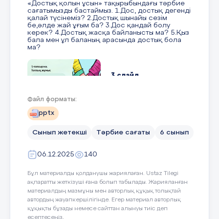
«Достық қолын ұсын» тақырыбындағы тәрбие
сағатымызды бастаймыз. 1.Дос, достық дегенді
қалай түсінеміз? 2.Достық шынайы сезім
бе,әлде жай ұғым ба? 3.Дос қандай болу
керек? 4.Достық жасқа байланысты ма? 5.Қыз
бала мен ұл баланың арасында достық бола
ма?
3 слайд
Файл форматы:
1-тапсырма. Топтық жұмыс Достықты
бірнәрсеге теңеп көрейікші.Теңеген
pptx
затымызды ауызша сипаттайық. Сосын сол
бойынша түсіндірейік.
Сынып жетекші
Тәрбие сағаты
6 сынып
4 слайд
06.12.2025
140
Бұл материалды қолданушы жариялаған. Ustaz Tilegi
2-тапсырма. Достық-татулық белгісі “Мақалды
ақпаратты жеткізуші ғана болып табылады. Жарияланған
жалғастыр” 1-топқа 1.Доc-ажарың,_____ 2.Дәмді
материалдың мазмұны мен авторлық құқық толықтай
болса - достық қымбат, ________ 3.Дос жылатып
автордың жауапкершілігінде. Егер материал авторлық
айтады,_______ 4.Жаман жолдастан,_________ 5.
құқықты бұзады немесе сайттан алынуы тиіс деп
Жақсымен жолдас болсаң – _____ Жаманмен
есептесеңіз,
жолдас болсаң – _____