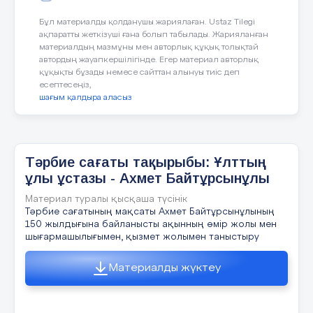
Қазақстан Республикасы Мемлекеттік
біліміне, тәртібіне көбірек көңіл
төмендеткен шығар) , жолдасын
туының авторы – Қазақстанның еңбек
бөлсін.
Бұл материалды қолданушы жариялаған. Ustaz Tilegi
төмендетіп, оны күлкіге қалдыру арқылы
сіңірген өнер қайраткері Шәкен
ақпаратты жеткізуші ғана болып табылады. Жарияланған
өзіне назар аудартады. Оның ойынша
материалдың мазмұны мен авторлық құқық толықтай
Ниязбеков.
жолдасын кемсіту арқылы айналадағы
автордың жауапкершілігінде. Егер материал авторлық
адамдардың құрметіне ие болуға,
құқықты бұзады немесе сайттан алынуы тиіс деп
есептесеңіз,
олардың басшысы болуға тырысады.
шағым қалдыра аласыз
2.
Кімді жиі ренжітеді?
Төрайым: И.Муканова
Кішілерді, әлсіздерді, бір нәрсемен
Хатшы: Ж.Алиев
Тәрбие сағаты тақырыбы: Ұлттың
басқаларынан ерекшеленетіндерді.
ұлы ұстазы - Ахмет Байтұрсынұлы
3.
Қаталдық көрсетудің себебі?
Материал туралы қысқаша түсінік
Тәрбие сағатының мақсаты Ахмет Байтұрсынұлының
Үйдегі нашар қарым-қатынас. Жақындары
150 жылдығына байланысты ақынның өмір жолы мен
тарапынан көңіл аударудың
шығармашылығымен, қызмет жолымен таныстыру
жетіспеушілігі, ата-анасының ажырасуы,
басқалар тарапынан кемсіту, нашар
Материалды жүктеу
үлгерім – осының бәрі ашу мен
реніштерін көрсетуге әкеп соғады.