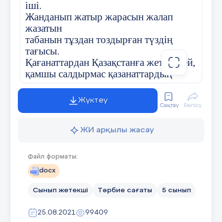
іші.
14 күні 7 «Г» сыныбында
Жанданып жатыр жарасын жалап
жазатын
болған сынып жиналысының
табанын тұздан тоздырған түздің
тағысы.
Қағанаттардан Қазақстанға жеткендей,
Хаттамасы № 1
қамшы салдырмас қазанаттардың
шабысы.
Қатысқаны: 20
Жүктеу
Айбаты асқақ арыстандайын алыстым,
Сақтау
Бөлісу
Қатыспаған жоқ
Абылай болып жаныштым мысын
Шарыштың.
ЖИ арқылы жасау
Әлихан, Ахмет, Міржақып, Мағжан,
Күн тәртібінде:
Жүсіпбек –
Файл форматы:
алты алаш үшін құрбаны болған
docx
Сынып оқушыларының сабақ
Намыстың.
үлгерімі, тәртібі
Қайрат пен Ербол, Сәбира, Ләззат көз
Сынып жетекші
Тәрбие сағаты
5 сынып
жұмған
Сынып секторларын сайлау
Желтоқсандағы ызғарлы желмен
25.08.2021
99409