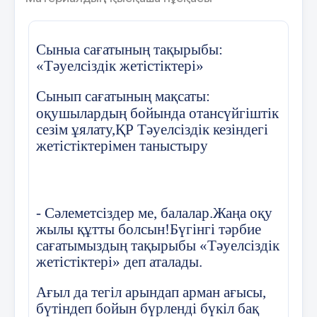
Қаулы:
Сыныа сағатының тақырыбы:
Әрбір оқушы ІІ тоқсанды жақсы деген
«Тәуелсіздік жетістіктері»
бағалармен аяқтауға жауапкершілікпен
қарасын.
Сынып сағатының мақсаты:
оқушылардың бойында отансүйгіштік
Сынып оқушыларының тәртібі мен
сезім ұялату,ҚР Тәуелсіздік кезіндегі
тазалығы жақсы деп есептелсін.
жетістіктерімен таныстыру
Оқушылардың қоғамдық шараларға
қатысуын қадағалау мәдениет
секторына тапсырылсын
- Сәлеметсіздер ме, балалар.Жаңа оқу
жылы құтты болсын!Бүгінгі тәрбие
сағатымыздың тақырыбы «Тәуелсіздік
Сынып жетекші: З.Бурунова
жетістіктері» деп аталады.
Хатшы: Н.Орақбаева
Ағыл да тегіл арындап арман ағысы,
2018ж қыркүйек айының
бүтіндеп бойын бүрленді бүкіл бақ