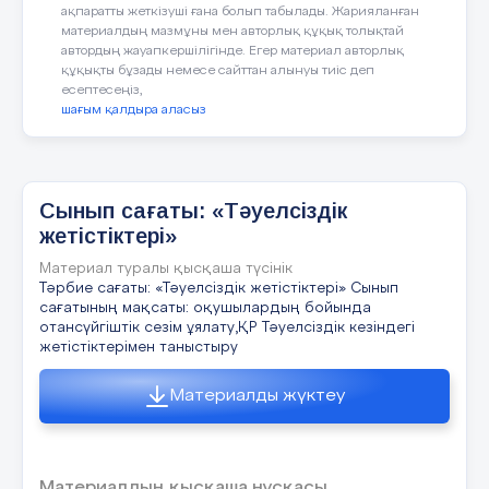
Екінші мәселе бойынша сыныптағы
ақпаратты жеткізуші ғана болып табылады. Жарияланған
белсенді оқушы Қалбаева Асел сөз алды.
материалдың мазмұны мен авторлық құқық толықтай
Ол өз сөзінде оқушылардың тәртібі
автордың жауапкершілігінде. Егер материал авторлық
жақсы екенін дегенмен кейбір
құқықты бұзады немесе сайттан алынуы тиіс деп
есептесеңіз,
оқушылардың тәртібі нашарлап, сабаққа
шағым қалдыра аласыз
дайындалмай келетінін айтты. Осы мәселе
бойынша тазалық секторы Искендерова
Айнұр
да сөзге шығып, сынып
оқушыларының тазалығы жақсы екенін
Сынып сағаты: «Тәуелсіздік
айтты.
жетістіктері»
Үшінші мәселе бойынша сынып
Материал туралы қысқаша түсінік
жетекші оқушыларға мектептегі қоғамдық
Тәрбие сағаты: «Тәуелсіздік жетістіктері» Сынып
сағатының мақсаты: оқушылардың бойында
жұмыстарға белсене қатысуға шақырды.
отансүйгіштік сезім ұялату,ҚР Тәуелсіздік кезіндегі
Сыныптағы оқушылардың мектепте өз-
жетістіктерімен таныстыру
өзін ұстауы, мұғалімдерді сыйлауы
керектігі айтылды. Басқа сынып
Материалды жүктеу
оқушыларыменде тату болуы, олармен
етене араласып, дос болуға шақырды.
Жиналыс соңында төмендегідей қаулы
қабылданды.
Материалдың қысқаша нұсқасы