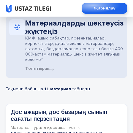
Жариялау
Материалдарды шектеусіз
жүктеңіз
ҚМЖ, ашық сабақтар, презентациялар,
көрнекіліктер, дидактикалық материалдар,
авторлық бағдарламалар және тағы басқа 400
000-астам материалды шексіз жүктеп алғыңыз
келе ме?
Толығырақ
Тақырып бойынша
11 материал
табылды
Дос ажарың дос базарың сынып
сағаты перзентация
Материал туралы қысқаша түсінік