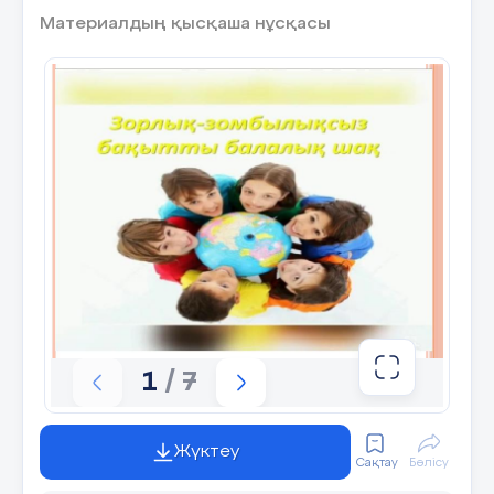
Материалдың қысқаша нұсқасы
Оқушылар сынып ішінде кез-келген оқушыға
мінездеме жазып, ортаға келіп оқиды.Қалған
оқушылар жасырып тұрған оқушыны табады. 3-
тапсырма. «Досқа мінездеме»
8 слайд
4-тапсырма. “Кейс стади”әдісі 1 Қанат конькиін
аулаға қалдырды да, өзі тамағын ішуге үйге
кетті. Тамағын ішіп отырып ол конькиін
Маралдың теуіп жүргенін көрді. Қанат
ашуланып, аулаға жүгіріп шықты. «Қазір оның
сазайын тартқызамын, біреудің затын сұрамай
алушы болмасын» деп ойлады. Ашулы күйінде
жетіп барды, тіпті жұдырығын да түйіп алған. Ал
Марал оны көрді де, «Танысып қой, Айдар, бұл
менің ең жақсы досым Қанат» деді. Қанат
1
/ 7
ұялып қалды. Қанат неліктен ұялды? 2
Қаңтардың қара суығы. Айбек екі шелекті
қолына алып, өзеннен су алып келіп, қорадағы
қойларды суаруға бет алды. Шелегін суға
толтырып, қораға кіре берісте Айбектің аяғы
Жүктеу
тайып, құлап түсті. Су үстіне төгілді. Орнынан
Сақтау
Бөлісу
әрең қозғалып, үйге кірді... Айбектің тобығы