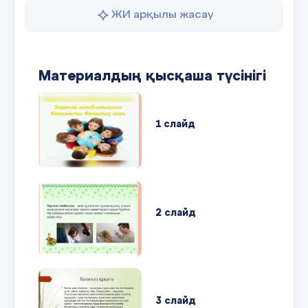
шығып кетіп ауруханада көп жатты... -Сендер
Айбектің досы болсаңдар не істер едіңдер?
ЖИ арқылы жасау
9 слайд
Материалдың қысқаша түсінігі
Қауіпсіздік сабағы «Үйге қауіпсіз оралу:қауіпсіз
ауа- райында не істеу керек?» 1 2 3 4
1 слайд
10 слайд
Қорытынды Есіңде сақта! Дос — өмірдің ажары
Ол біздің өмірімізге жарқын түстер қосып, оны
мағыналы етеді. Шынайы достық — өмірлік
байлық Бұл баға жетпес құндылық, оны сақтау
2 слайд
керек. Достығымызды нығайтайық! Бір-бірімізге
адал болып, достық қарым-қатынасымызды
мәңгілік етейік!
3 слайд