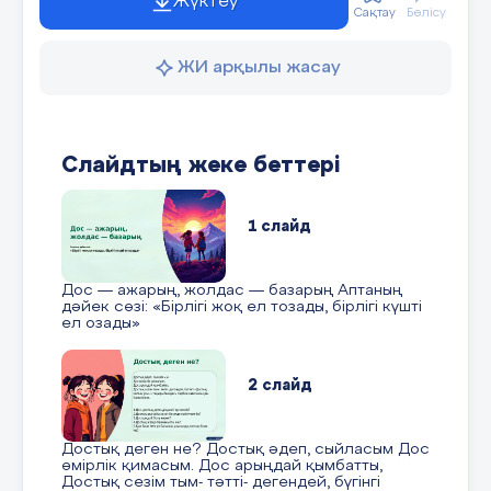
Жүктеу
Сақтау
Бөлісу
ЖИ арқылы жасау
Слайдтың жеке беттері
1 слайд
Дос — ажарың, жолдас — базарың Аптаның
дәйек сөзі: «Бірлігі жоқ ел тозады, бірлігі күшті
ел озады»
2 слайд
Достық деген не? Достық әдеп, сыйласым Дос
өмірлік қимасым. Дос арыңдай қымбатты,
Достық сезім тым- тәтті- дегендей, бүгінгі