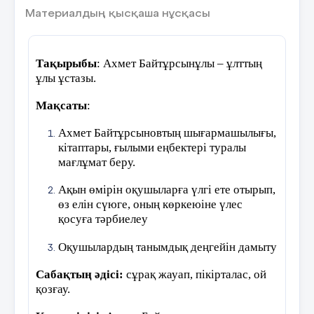
4.
Егер қысым көрсетілген жәбірленуші
Материалдың қысқаша нұсқасы
өте ақылды болса, сіздің ойыңызша,
неге жәбірлеуші оған қысым көрсетеді?
Тақырыбы
: Ахмет Байтұрсынұлы –
ұлттың
Қызғаныш сезім, оның намысына тигісі
ұлы ұстазы.
келеді.
Мақсаты
:
5.
Жәбірленушіге көмек қажет деп
Ахмет Байтұрсыновтың шығармашылығы,
ойлайсың ба?
кітаптары, ғылыми еңбектері туралы
мағлұмат беру.
Әрине қажет. Әңгімелесіп, ішкі ой
сезімдерімен бөлісу.
Ақын өмірін оқушыларға үлгі ете отырып,
өз елін сүюге, оның көркеюіне үлес
6.
Егер әңгімелесу көмектеспесе не істеу
қосуға тәрбиелеу
керек?
Оқушылардың танымдық деңгейін дамыту
Ересектермен бөлісу, мұғаліммен, ата-
аналармен, дау-дамайды басуға
Сабақтың әдісі:
сұрақ жауап, пікірталас, ой
көмектесетін басқа ересектермен.
қозғау.