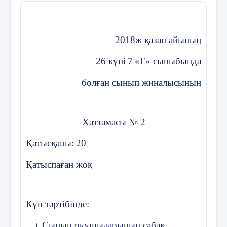
2018ж қазан айының
26 күні
7
«
Г
» сыныбында
болған сынып жиналысының
Хаттамасы № 2
Қатысқаны:
20
Қатыспаған жоқ
Күн тәртібінде:
Сынып оқушыларының сабақ