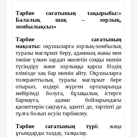
болып Нұрсұлтан Әбішұлы
Үшінші мәселе бойынша оқушылар
Назарбаев сайланды.
кітаптарын қаптауы керектігін, сонымен
Тәрбие сағатының тақырыбы:«
бірге сабақ кестесі бойынша оқулықтарды
Балалық шақ – зорлық,
16-желтоқсанда Қазақстан
әкелуі керектігін айтты. Жиналыс соңында
зомбылықсыз»
Республикасы
төмендегідей қаулы қабылданды.
тәуелсіз,демократиялық және
Тәрбие сағатының
құқықтық мемлекет деп
Қаулы:
мақсаты:
оқушыларға зорлық-зомбылық
жарияланды.
туралы мағлұмат беру, адамның жаны мен
Әрбір оқушы І тоқсанды жақсы деген
тәніне үлкен зардап әкелетін соққы екенін
2-қазанда Байқоңырдан «Союз-
бағалармен аяқтауға жауапкершілікпен
түсіндіру және зорлыққа қарсы біздің
ТМ-13» кемесімен ғарышқа
қарасын.
елімізде заң бар екенін айту. Оқушыларға
қазақтың тұңғыш ғарышкері
толеранттылық туралы мағлұмат бере
Әубәкіров Тоқтар Оңғарбайұлы
Сынып секторлары бекітілсін.
отырып, өздері жүрген орталарында
ұшты.
мейірімді болуға, бұзақылық істерге
Оқушылардың кітаптарын қадағалау
бармауға, адами бойларындағы
29-тамызда ҚР президенті Н.Ә
кітап секторына тапсырылсын.
қасиеттерін сақтауға, әдепті де, тәртіпті де
Назарбаевтың жарлығымен Семей
тұлға болып өсуін тәрбиелеу.
полигоны жабылды.
Тәрбие сағатының түрі:
жаңа
1994 жыл:
ұғымдарды талдау, талқылау.