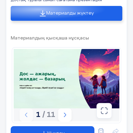
достық туралы сынып сағатына презентация
Материалды жүктеу
Материалдың қысқаша нұсқасы
1
/ 11