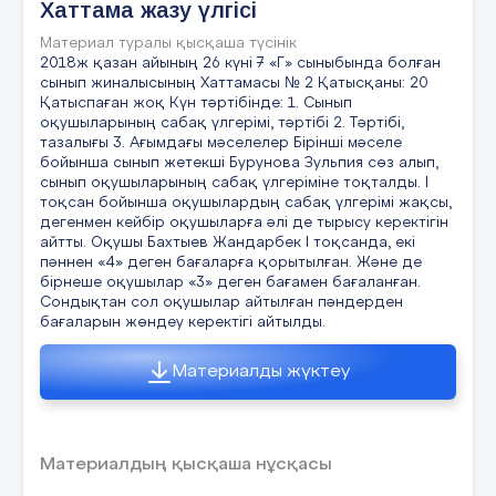
Хаттама жазу үлгісі
Материал туралы қысқаша түсінік
2018ж қазан айының 26 күні 7 «Г» сыныбында болған
сынып жиналысының Хаттамасы № 2 Қатысқаны: 20
Қатыспаған жоқ Күн тәртібінде: 1. Сынып
оқушыларының сабақ үлгерімі, тәртібі 2. Тәртібі,
тазалығы 3. Ағымдағы мәселелер Бірінші мәселе
бойынша сынып жетекші Бурунова Зульпия сөз алып,
сынып оқушыларының сабақ үлгеріміне тоқталды. І
тоқсан бойынша оқушылардың сабақ үлгерімі жақсы,
дегенмен кейбір оқушыларға әлі де тырысу керектігін
айтты. Оқушы Бахтыев Жандарбек І тоқсанда, екі
пәннен «4» деген бағаларға қорытылған. Және де
бірнеше оқушылар «3» деген бағамен бағаланған.
Сондықтан сол оқушылар айтылған пәндерден
бағаларын жөндеу керектігі айтылды.
Материалды жүктеу
Материалдың қысқаша нұсқасы