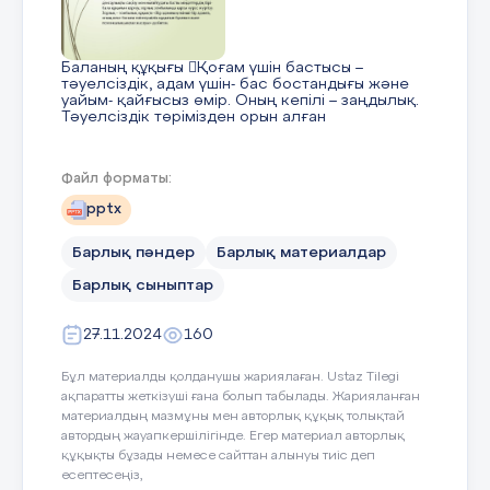
Баланың құқығы Қоғам үшін бастысы –
тәуелсіздік, адам үшін- бас бостандығы және
уайым- қайғысыз өмір. Оның кепілі – заңдылық.
Тәуелсіздік төрімізден орын алған
қоғамымыздағы ең басты құндылық – адам
бостандығы. Адам және адамзаттың құқықтары
мен бас бостандықтарын қамтамасыз ету және
Файл форматы:
қорғау – конституциялық заңдылықтың басты
талабы. Қазақстанда салауатты өмір салтына
pptx
қол жеткізудегі, денсаулықты сақтау мен
нығайтудағы басты міндеттердің бірі- бала
құқығын қорғау, зорлық зомбылыққа қарсы
Барлық пәндер
Барлық материалдар
күрес жүргізу. Зорлық – зомбылық құқықта «Бір
адамның екінші бір адамға, оның жеке басына
Барлық сыныптар
тиіспеушілік құқығын бұзатын және психикалық
ықпал жасауы» делінген.
27.11.2024
160
Бұл материалды қолданушы жариялаған. Ustaz Tilegi
4 слайд
ақпаратты жеткізуші ғана болып табылады. Жарияланған
материалдың мазмұны мен авторлық құқық толықтай
автордың жауапкершілігінде. Егер материал авторлық
құқықты бұзады немесе сайттан алынуы тиіс деп
есептесеңіз,
5 слайд