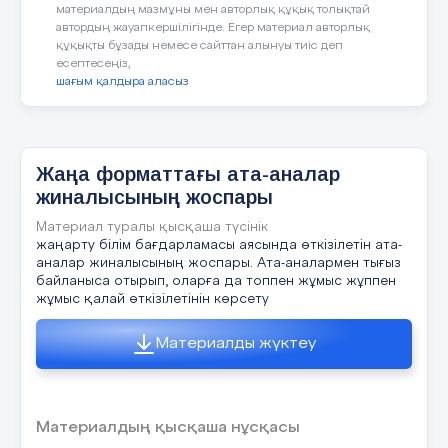
ҚР Президенті Н.Ә.Назарбаев
материалдың мазмұны мен авторлық құқық толықтай
ЕурАзЭК Мемлекетаралық
автордың жауапкершілігінде. Егер материал авторлық
Әңгіме
құқықты бұзады немесе сайттан алынуы тиіс деп
Кеңесінің Төрағасы лауазымына
«Жетім
есептесеңіз,
сайланды.
шағым қалдыра аласыз
«Астана-Бәйтерек» монументі
салынды.
бала»
(қазіргі біздің өмірімізде қатыгез
адамдар бар, адамды аяушылық деген
Жаңа форматтағы ата-аналар
Алматыда Давос аясындағы
жоқ екенін байқауға болады)
жиналысының жоспары
Хаттама № 2
Еуразиялық экономикалық саммит
өткізілді.
Материал туралы қысқаша түсінік
Қатысуы тиіс ата –аналар саны -20
жаңарту білім бағдарламасы аясында өткізілетін ата-
аналар жиналысының жоспары. Ата-аналармен тығыз
Мұғалім:
Рахат
Түркістан қаласында қазақтардың
Қатысқаны- 12
байланыса отырып, оларға да топпен жұмыс жұппен
Екінші дүниежүзілік құрылтайы
жұмыс қалай өткізілетінін көрсету
Қоғам үшін ең бастысы – тәуелсіздік,
болып өтті.
Мерзімі- 30. 10. 2018ж
адам үшін бас бостандығы және уайым
Материалды жүктеу
қайғысыз өмір. Бірақ сол уайым-қайғысыз
2013 жыл:
бақытты өмірге қол сұғып, қысым
көрсетіп, жәбірлеп жататындар бар. Бұл -
Күн тәртібіндегі мәселелер
«Әділет» және «Руханият»
бүгінгі қоғамның ащы да болса
партиялары бірігіп жаңа бір саяси
Материалдың қысқаша нұсқасы
шындығы.
І тоқсан қорытындысы