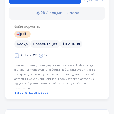
Сақтау
Бөлісу
ЖИ арқылы жасау
Файл форматы:
pdf
Басқа
Презентация
10 сынып
01.12.2025
32
Бұл материалды қолданушы жариялаған. Ustaz Tilegi
ақпаратты жеткізуші ғана болып табылады. Жарияланған
материалдың мазмұны мен авторлық құқық толықтай
автордың жауапкершілігінде. Егер материал авторлық
құқықты бұзады немесе сайттан алынуы тиіс деп
есептесеңіз,
шағым қалдыра аласыз