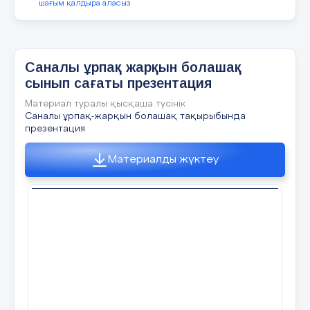
шағым қалдыра аласыз
6 слайд
Саналы ұрпақ жарқын болашақ
сынып сағаты презентация
Материал туралы қысқаша түсінік
Саналы ұрпақ-жарқын болашақ тақырыбында
презентация
Материалды жүктеу