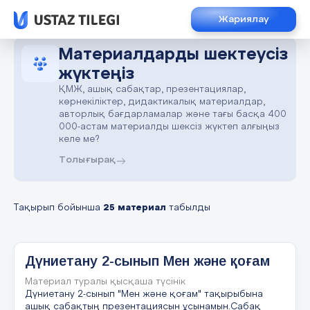
Жариялау
Материалдарды шектеусіз
жүктеңіз
ҚМЖ, ашық сабақтар, презентациялар,
көрнекіліктер, дидактикалық материалдар,
авторлық бағдарламалар және тағы басқа 400
000-астам материалды шексіз жүктеп алғыңыз
келе ме?
Толығырақ
Тақырып бойынша
25 материал
табылды
Дүниетану 2-сынып Мен және қоғам
Материал туралы қысқаша түсінік
Дүниетану 2-сынып "Мен және қоғам" тақырыбына
ашық сабақтың презентациясын ұсынамын.Сабақ