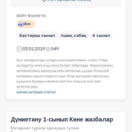
Бақылау күнделігімен жұмыс
О: Қуанышты мерекелерде
құрастыру. Әр оқушы
Ауа, жер
Тілдік мақсат
Файл форматы:
М: Дұрыс айтасыңдар. Қазақта
берілген ағаш суретіне белгілі
БББ кестесі
«Сүйінші сұрау» салты бар.
түстермен отбасы құрамын
doc
Жақсы жаңалық айтып келген
жапсырмалайды. Отбасының
Құндылықтарды дарыту
Шығармашылық және
кісі үйдегілерден сүйінші
Бастауыш сынып
Ашық сабақ
4 сынып
құрамына қарай шағын және
сұрайды. Салт бойынша сүйінші
көпбалалы болып бөлінетінін
Білемін
Білд
сұраған адамға сыйлық беріледі.
түсіндіру.
03.01.2019
549
Пәнаралық байланыстар
Халық ауыз әдебиет
4 тапсырма. Оқулықпен жұмыс
Көк түс-ата
Бұл материалды қолданушы жариялаған. Ustaz Tilegi
ақпаратты жеткізуші ғана болып табылады. Жарияланған
33-бет.
АКТ қолдану дағдылары
Сергіту сәті аудиом
материалдың мазмұны мен авторлық құқық толықтай
Сары түс- әже
автордың жауапкершілігінде. Егер материал авторлық
М: (Т )Балалар мына сурет
құқықты бұзады немесе сайттан алынуы тиіс деп
бойынша балаға қандай ат қояр
Қызыл түс- әке
Бастапқы білім
Ауа туралы әңгімел
есептесеңіз,
едіңдер?
шағым қалдыра аласыз
Жасыл түс- ана
Сабақ барысы
Қоңыр түс –бауырларың
Дүниетану 1-сынып Көне жазбалар
Сабақтың
Сабақтағы жоспарлан
жоспарланған
Материал туралы қысқаша түсінік