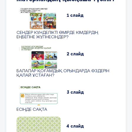
1 слайд
СЕНДЕР КҮНДЕЛІКТІ ӨМІРДЕ КІМДЕРДІҢ
ЕҢБЕГІНЕ ЖҮГІНЕСІҢДЕР?
2 слайд
БАЛАЛАР ҚОҒАМДЫҚ ОРЫНДАРДА ӨЗДЕРІН
ҚАЛАЙ ҰСТАҒАН?
3 слайд
ЕСІҢДЕ САҚТА
4 слайд