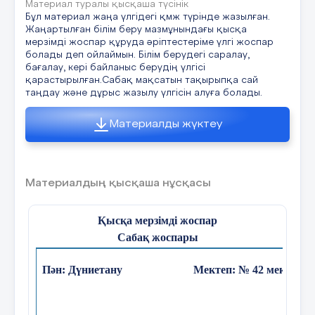
Бастапқы білім
Отбасылық мерекелерді (туғ
Материал туралы қысқаша түсінік
Бұл материал жаңа үлгідегі қмж түрінде жазылған.
наурыз т.б) біледі.
Жаңартылған білім беру мазмұнындағы қысқа
мерзімді жоспар құруда әріптестеріме үлгі жоспар
болады деп ойлаймын. Білім берудегі саралау,
бағалау, кері байланыс берудің үлгісі
Сабақ барысы
қарастырылған.Сабақ мақсатын тақырыпқа сай
таңдау және дұрыс жазылу үлгісін алуға болады.
Сабақтың
Материалды жүктеу
жоспарланған
Сабақтағы жоспарланған іс-
кезеңдері
әрекет
Материалдың қысқаша нұсқасы
Сабақтың
Психологиялық ахуал туғызу.
Қысқа мерзімді жоспар
басы
Сабақ жоспары
Сәлемдесу.
Пән: Дүниетану
Мектеп: № 42 мектеп-л
Балалар менің қолымда не
бар?