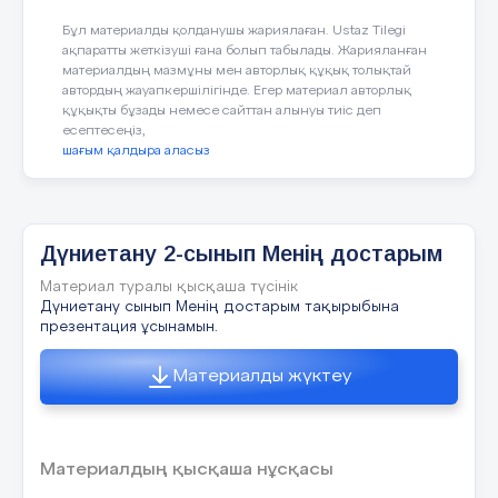
13 Әр адам қоғамның бір мүшесі.Кез келген
Бұл материалды қолданушы жариялаған. Ustaz Tilegi
қоғамның негізгі тәртібі - бір-біріне деген
құрмет пен сенім.Адам қоғамға пайдалы іс
ақпаратты жеткізуші ғана болып табылады. Жарияланған
істеп, өзінің және басқалардың заттарына
материалдың мазмұны мен авторлық құқық толықтай
ұқыптылықпен қарай білуі керек. Есіңде сақта
автордың жауапкершілігінде. Егер материал авторлық
құқықты бұзады немесе сайттан алынуы тиіс деп
есептесеңіз,
14 слайд
шағым қалдыра аласыз
“Қорытынды сөйлемдер тізбесі” Бастауыш
сынып 29.12.2024ж 14
Дүниетану 2-сынып Менің достарым
Материал туралы қысқаша түсінік
15 слайд
Дүниетану сынып Менің достарым тақырыбына
презентация ұсынамын.
Кері байланыс Бүгінгі сабақтан алған құнды
нәрселерді жазу Бағалау: 10 балл
Материалды жүктеу
Материалдың қысқаша нұсқасы