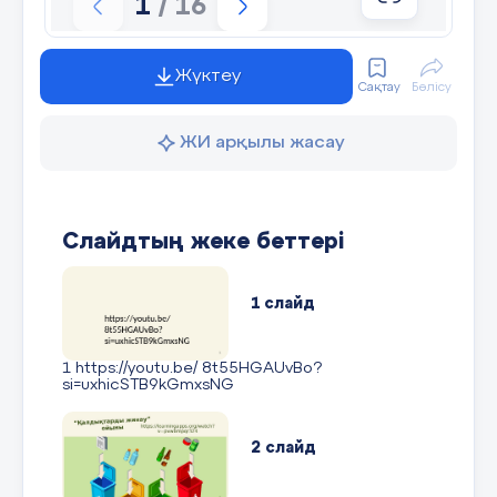
1
/ 16
Жүктеу
Сақтау
Бөлісу
ЖИ арқылы жасау
Слайдтың жеке беттері
1 слайд
1 https://youtu.be/ 8t55HGAUvBo?
si=uxhicSTB9kGmxsNG
2 слайд