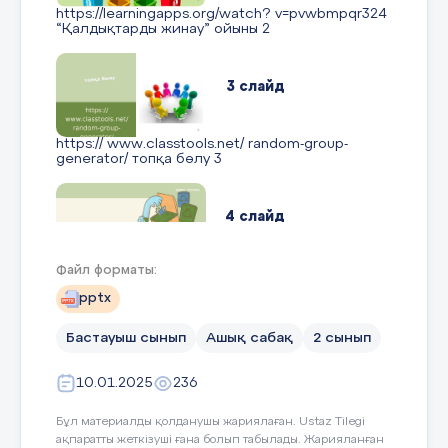
https://learningapps.org/watch? v=pvwbmpqr324
“Қалдықтарды жинау” ойыны 2
3 слайд
https:// www.classtools.net/ random-group-
generator/ топқа бөлу 3
4 слайд
Файл форматы:
Мен және қоғам ДҮНИЕТАНУ САБАҒЫ DAMU
SCHOOL 4
pptx
Бастауыш сынып
Ашық сабақ
2 сынып
5 слайд
10.01.2025
236
Бүгінгі сабақта: 01 02 03 Қоғам деген не?
Адамдардың қоғаммен қандай байланыс
Бұл материалды қолданушы жариялаған. Ustaz Tilegi
жасайтынын оқып- үйренеміз. Адамдардың
ақпаратты жеткізуші ғана болып табылады. Жарияланған