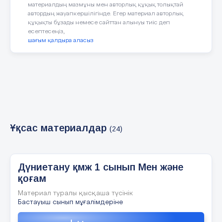
қоғамға келтіретін пайдасы туралы білесің 5
материалдың мазмұны мен авторлық құқық толықтай
автордың жауапкершілігінде. Егер материал авторлық
құқықты бұзады немесе сайттан алынуы тиіс деп
6 слайд
есептесеңіз,
шағым қалдыра аласыз
Суреттегі адамдар қандай еңбек түрімен
айналысуда ? Оның қоғамға қандай пайдасы
бар? топтық жұмыс 6 1 2 3 4 Дескриптор:
Топта сұрақтарға талдау жасап, пікір білдіреді.
2 балл
7 слайд
Ұқсас материалдар
(24)
Қоғам- бірлескен адамдар ортасы. Олардың
мақсаттары бірдей болады. Қоғамда адамдар
бір- біріне көмек жасай білуі керек. Бұл
Дүниетану қмж 1 сынып Мен және
қоғамдағы адамдардың қарым- қатынасы. Жаңа
ұғым 7 ҚОҒАМ
қоғам
Материал туралы қысқаша түсінік
Бастауыш сынып мұғалімдеріне
8 слайд