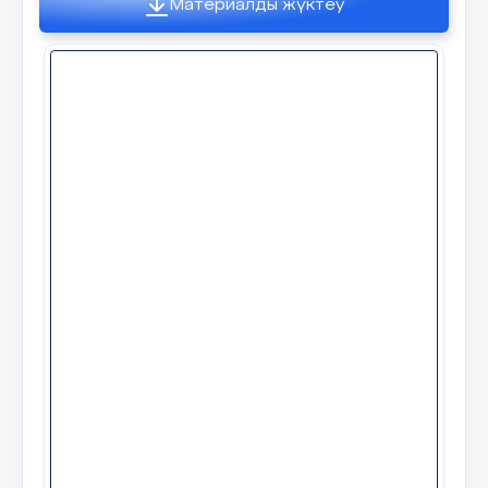
Материалды жүктеу
1-топ. Ым-ишарамен сахналау ( Автобуста) 2-
топ. Саусақ кейіпкерлерімен сахналау (Өтпе
жолда) 3-топ. Бейнелік сахналау (Дүкенде)
Қойылы м 8 Дескриптор: Сахналық қойылым
жасайды.4 балл
9 слайд
Мәтінді оқы 9 Қай жерге барсаң да сенің
айналаңда адамдар болады. Үйде
туысқандарың, автобуста жолаушылар,
мектепте достарың мен сыныптастарың.
Бұлар-қоғам мүшелері. Дескриптор: Мәтінді
түсініп оқиды.2 балл
10 слайд
Ашық сұрақ айдары Егер қоғам мүшелері
еңбек етуді тоқтататын болса, не болар еді?
10 Дескриптор: Сұраққа өз ойларын
білдіреді.1 балл