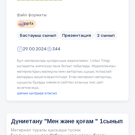
МЕНІҢ ДОСТАРЫМ Дүниетан у
Файл форматы:
pptx
5 слайд
Бастауыш сынып
Презентация
2 сынып
БҮГІНГІ САБАҚТА: Достықтың ең бағалы сипаты
29.00.2024
344
туралы білетін боласың. Тірек сөздер:
Достық,адалдық,сыйласт ық.
Бұл материалды қолданушы жариялаған. Ustaz Tilegi
ақпаратты жеткізуші ғана болып табылады. Жарияланған
материалдың мазмұны мен авторлық құқық толықтай
6 слайд
автордың жауапкершілігінде. Егер материал авторлық
құқықты бұзады немесе сайттан алынуы тиіс деп
есептесеңіз,
ТҮСІНІП ОҚЫ
шағым қалдыра аласыз
7 слайд
МАҚАЛДА НЕ ТУРАЛЫ АЙТЫЛҒАН? ОЙЫҢДЫ
АЙТ.
Дүниетану "Мен және қоғам " 1сынып
8 слайд
Материал туралы қысқаша түсінік