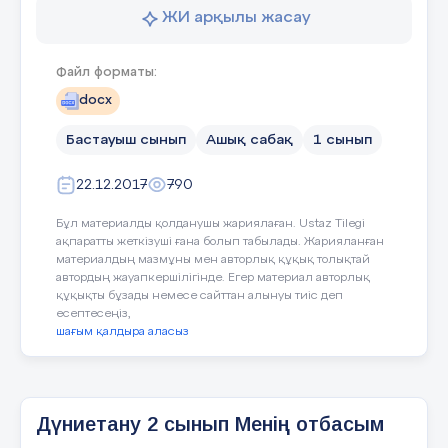
ЖИ арқылы жасау
Тілдік мақсат
Мереке, оқиға.
Файл форматы:
docx
Құндылықтарды
Отбасы мүшелерін татулық, 
дарыту
мейірімділік қасиеттерін қал
Бастауыш сынып
Ашық сабақ
1 сынып
22.12.2017
790
Бұл материалды қолданушы жариялаған. Ustaz Tilegi
ақпаратты жеткізуші ғана болып табылады. Жарияланған
материалдың мазмұны мен авторлық құқық толықтай
автордың жауапкершілігінде. Егер материал авторлық
Пәнаралық
Музыка, өзін
–
өзі тану
құқықты бұзады немесе сайттан алынуы тиіс деп
байланыстар
есептесеңіз,
шағым қалдыра аласыз
АКТ
қ
олдану
Марат өзінің отбасындағы бі
да
ғ
дылары
кешін бейнежазбаға түсіріп ә
Дүниетану 2 сынып Менің отбасым