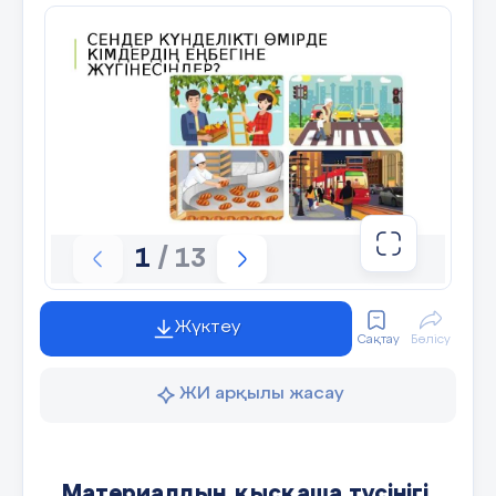
1
/ 13
Жүктеу
Сақтау
Бөлісу
ЖИ арқылы жасау
Материалдың қысқаша түсінігі