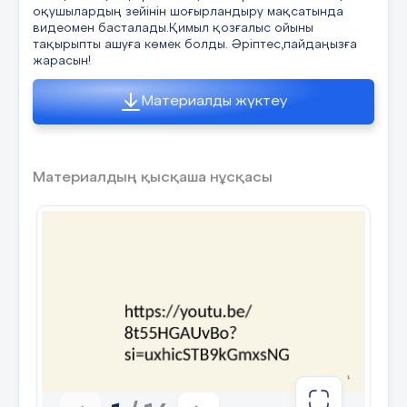
оқушылардың зейінін шоғырландыру мақсатында
видеомен басталады.Қимыл қозғалыс ойыны
тақырыпты ашуға көмек болды. Әріптес,пайдаңызға
жарасын!
Материалды жүктеу
Материалдың қысқаша нұсқасы