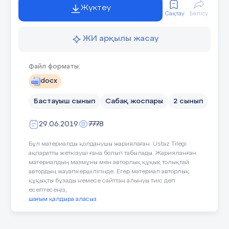
жазып, тақтаға іледі.
Жүктеу
Сақтау
Бөлісу
Балалар, сеңдер көп мерекелерді
Сабақ
мақсаттары
Барлық оқушылар:
Өз
біледі екенсіңдер?Жарайсыңдар.
ЖИ арқылы жасау
жайлы қойылған сұрақт
береді.Оқулықта берілг
қосымша тапсырмалард
Файл форматы:
docx
Көптеген оқушылар:
Т
жұмысты бірлесе орынд
Бастауыш сынып
Сабақ жоспары
2 сынып
Сабақтың
М:
Балалар осы айтқан
Қосымша үлестірме рес
ортасы
мерекелерді біз бір сөзбен
жұмыс жасайды.
29.06.2019
7778
айтқанда «Отбасылық мереке»
Кейбір оқушылар:
Оқу
деп атай аламыз ба?
Бұл материалды қолданушы жариялаған. Ustaz Tilegi
берілген қосымша тапс
ақпаратты жеткізуші ғана болып табылады. Жарияланған
О: Иә
орындайды , отбасында
материалдың мазмұны мен авторлық құқық толықтай
нормаларына мәліметтер
автордың жауапкершілігінде. Егер материал авторлық
М: Жақсы.
келтіре алады.
құқықты бұзады немесе сайттан алынуы тиіс деп
есептесеңіз,
Мереке біреудің немесе бір
шағым қалдыра аласыз
нәрсенің құрметіне арналған
Бағалау критерийлері
Отбасы мүшелерімен қа
салтанат. Бұл күні адамдар бір
қатынаста әдеп нормала