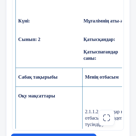
Гүлді көргенде қандай
сезімде боласыңдар?
Гүл не үшін қажет? (Гүлді
Күні
:
Мұғалімнің аты-жөні: 
мерекелерде сыйлайды)
Мереке дегеніміз не?
Сынып
:
2
Қатысқандар
:
(Оқушылардың жауабын
тыңдау, толықтыру).
Қатыспағандар
саны:
Тыңдау толықтыру.
Мұғалім:
Балалар, қандай
Сабақ
тақырыбы
Менің отбасым
мерекелерді білесіңдер?
(Ж) Шарларға білетін
Оқу
мақсаттары
мерекелерінің атын жазғызу.
2.1.1.2 мысалдар келтір
Оқушы:
туған күн, наурыз, жаңа
отбасындағы әдеп норм
жыл
түсіндіру
Балалар шарларға мереке атын