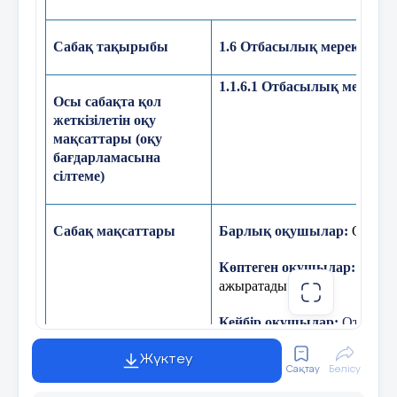
Сабақ тақырыбы
1.6
Отбасылық мерекелер
1.1.6.1
Отбасылық мерекелер
Осы сабақта қол
жеткізілетін оқу
мақсаттары (оқу
бағдарламасына
сілтеме)
Сабақ мақсаттары
Барлық оқушылар:
Отбасы 
Көптеген оқушылар:
Туған
ажыратады.
Кейбір оқушылар:
Отбасыл
маңызын, ерекшелігін атап, 
дәлелдейді.
Жүктеу
Сақтау
Бөлісу