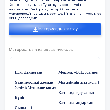
Барлық оқушылар:Отбасы мерекелерін біледі
9 слайд
Көптеген оқушылар:Туған күн мереке түрін
-СУРЕТТЕ ДОСТАР БІР-БІРІНЕ КЕЗДЕСКЕНДЕ
ажыратады. Кейбір оқушылар:Отбасылық
ҚАНДАЙ СӨЗДЕР АЙТАДЫ? -ДОСЫҢНЫҢ
мерекелердің маңызын, ерекшелігін атап, ол туралы өз
ТУҒАН КҮНІНЕ НЕ СЫЙЛАР ЕДІҢІЗ? -ДОСЫҢА
ойын дәлелдейді.
ҚАНДАЙ ТІЛЕК АЙТАСЫҢ?
10 слайд
Материалды жүктеу
-ДОСТАРЫҢМЕН ТУҒАН КҮНДЕ ҚАНДАЙ ОЙЫН
ОЙНАР ЕДІҢДЕР?
11 слайд
Материалдың қысқаша нұсқасы
ҚАРТ АДАМҒА ОРЫН ҰСЫНЫП КӨР Рөлдік
қойылым
12 слайд
Пән: Дүниетану
Мектеп: «Б.Тұрсынов орта
Ұзақ мерзімді жоспар
Мұғалімнің аты-жөні:
Бакиев
бөлімі: Мен және қоғам
Қатысқандар саны:
Күні:
Қатыспағандар саны:
Сынып: 1