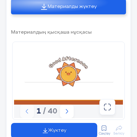
Материалды жүктеу
Материалдың қысқаша нұсқасы
1
/ 40
Жүктеу
Сақтау
Бөлісу