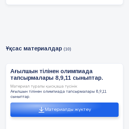
Pair discussion Tell your partner one hobby you
like. Why do you like doing it?
8 слайд
Ұқсас материалдар
(10)
Play computer games | Meet friends| Spend time
with your family| use the internet| draw pictures|
take photos| read books or magazines| watch
films| have a party| play an instrument
Ағылшын тілінен олимпиада
тапсырмалары 8,9,11 сыныптар.
9 слайд
Материал туралы қысқаша түсінік
Ағылшын тілінен олимпиада тапсырмалары 8,9,11
сыныптар.
Play computer games | Meet friends| Spend time
with your family| use the internet| draw pictures|
take photos| read books or magazines| watch
Материалды жүктеу
films| have a party| play an instrument
10 слайд