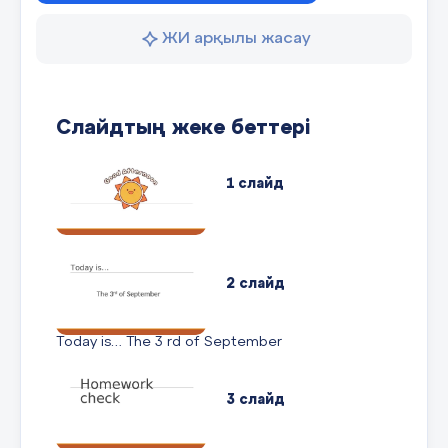
ЖИ арқылы жасау
Слайдтың жеке беттері
1 слайд
2 слайд
Today is… The 3 rd of September
3 слайд