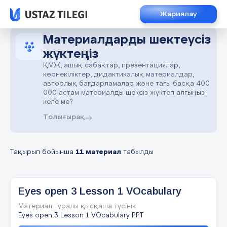
Жариялау
Материалдарды шектеусіз
жүктеңіз
ҚМЖ, ашық сабақтар, презентациялар,
көрнекіліктер, дидактикалық материалдар,
авторлық бағдарламалар және тағы басқа 400
000-астам материалды шексіз жүктеп алғыңыз
келе ме?
Толығырақ
Тақырып бойынша
11 материал
табылды
Eyes open 3 Lesson 1 VOcabulary
Материал туралы қысқаша түсінік
Eyes open 3 Lesson 1 VOcabulary PPT