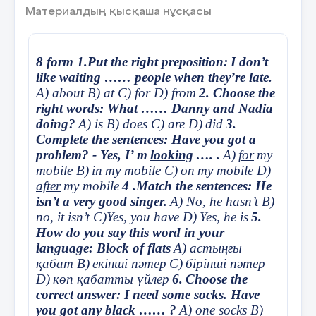
Материалдың қысқаша нұсқасы
Play computer games- играть в компьютерные
игры
8 form 1.Put the right preposition:
I don’t
like waiting …… people when they’re late.
A) about B) at C) for D) from
2. Choose the
11 слайд
right words: What …… Danny and Nadia
doing?
A) is B) does C) are D)
did
3.
Play computer games | Meet friends| Spend time
Complete the sentences: Have you got a
with your family| use the internet| draw pictures|
problem? - Yes, I’ m
looking
…. .
A)
for
my
take photos| read books or magazines| watch
films| have a party| play an instrument
mobile B)
in
my mobile C)
on
my mobile D
)
after
my mobile
4 .Match the sentences: He
isn’t a very good singer.
A) No, he hasn’t B)
12 слайд
no, it isn’t C)Yes, you have D)
Yes, he is
5.
How do you say this word in your
Play computer games | Meet friends| Spend time
language: Block of flats
A) астыңғы
with your family| use the internet| draw pictures|
қабат B)
екінші пәтер
C)
бірінші пәтер
take photos| read books or magazines| watch
films| have a party| play an instrument
D)
көп қабатты үйлер
6.
Choose the
correct answer: I need some socks. Have
you got any black …… ?
A) one socks B)