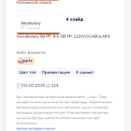
Homework check
4 слайд
Vocabulary SB PP. 4-5 SB PP. 122(VOCABULARY
BANK)
Файл форматы:
5 слайд
pptx
Шет тілі
Презентация
7 сынып
What can you see? Are they happy or scared?
What do you do in your free time?
03.00.2025
124
6 слайд
Бұл материалды қолданушы жариялаған. Ustaz Tilegi
ақпаратты жеткізуші ғана болып табылады. Жарияланған
материалдың мазмұны мен авторлық құқық толықтай
Find a shoulder partner
автордың жауапкершілігінде. Егер материал авторлық
құқықты бұзады немесе сайттан алынуы тиіс деп
есептесеңіз,
шағым қалдыра аласыз
7 слайд