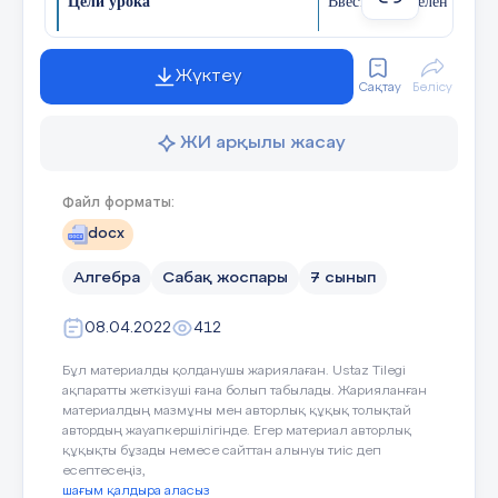
Цели урока
Ввести определение фун
Таққасланг № 2(а)4 Ўйланиб кўр!  Ўйланиб
Научиться находить обла
кўр! Ўйланиб кўр!  Молодец!  17ва
Жүктеу
Сақтау
Бөлісу
Показывать зависимость
таблицы.
11 слайд
ЖИ арқылы жасау
Критерии оценивания
Знание определени
Файл форматы:
№ 2(б) Подумай! Ўйланиб кўр! Ўйланиб кўр!
знание понятий: фу
docx
Молодец! Таққосланг ва 9  82 
зависимая переменн
множество значени
Алгебра
Сабақ жоспары
7 сынып
решать задачи с п
12 слайд
08.04.2022
412
Бұл материалды қолданушы жариялаған. Ustaz Tilegi
Языковые цели
Учащиеся
:
ақпаратты жеткізуші ғана болып табылады. Жарияланған
№ 2(в) Ўйланиб кўр! Ўйланиб кўр! Ўйланиб
кўр!  Молодец! Таққосланг 5 6 6 5 ва
материалдың мазмұны мен авторлық құқық толықтай
Знать и использовать те
автордың жауапкершілігінде. Егер материал авторлық
құқықты бұзады немесе сайттан алынуы тиіс деп
Қазақ тілі
Рус
есептесеңіз,
13 слайд
шағым қалдыра аласыз