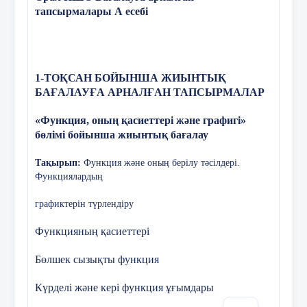
тапсырмалары А есебі
D
) 
y ═ log
x логарифмдік функция
y ═ log
x
a
2
13.
Теңдеуді шеш
Е)
y
1-ТОҚСАН БОЙЫНША ЖИЫНТЫҚ
А)
11.
БАҒАЛАУҒА АРНАЛҒАН ТАПСЫРМАЛАР
2
x y
«Функция, оның қасиеттері және графигі»
В)
1 0
бөлімі бойынша жиынтық бағалау
*
А
1
y ═ log
x
,
a ˃1
2
2
Тақырып:
Функция және оның берілу тәсілдері.
1
Функциялардың
*
С)
В)
x
4
2
графиктерін түрлендіру
D
)
С)
-2 -1 О 1 2
1
Функцияның қасиеттері
-1 2 -1
Бөлшек сызықты функция
D
)
Е)
Күрделі және кері функция ұғымдары
1
E
)