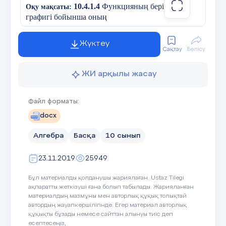
10.4.1.4
Функцияның берілген
Оқу мақсаты:
12.
Теңдеуді шеш
-2 4 -2
графигі бойынша оның
14.
қасиеттерін:
*
А)
Жүктеу
Сақтау
Бөлісу
ес
1) функцияның анықталу облысы
x
x
y ═ a
көрсеткіштік функция
y ═ 2
В)
ЖИ арқылы жасау
2) функцияның мәндер жиыны
А) 
y
3) функцияның нөлдері
Файл форматы:
С)
docx
4) функцияның периодтылығы
2
Алгебра
Басқа
10 сынып
5)функцияның бірсарындылық аралықтары
D
)
23.11.2019
25949
6) функцияның таңбатұрақтылық аралықтары
1
Бұл материалды қолданушы жариялаған. Ustaz Tilegi
E
)
7) функцияның ең үлкен және ең кіші мәндері
О
x
ақпаратты жеткізуші ғана болып табылады. Жарияланған
материалдың мазмұны мен авторлық құқық толықтай
8) функцияның экстремумдарын сипаттай алу
-2 -1 1 2
автордың жауапкершілігінде. Егер материал авторлық
құқықты бұзады немесе сайттан алынуы тиіс деп
10.4.1.5
у
,c бөлшек - сызықты функцияның
-1
есептесеңіз,