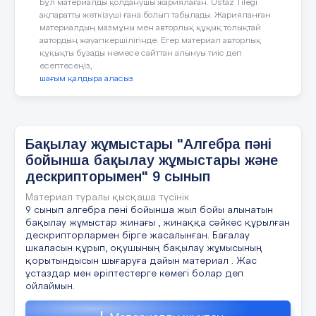
Бұл материалды қолданушы жариялаған. Ustaz Tilegi
координат осьтерімен қиылысу
Л
огарифмдік
ақпаратты жеткізуші ғана болып табылады. Жарияланған
нүктелерін көрсете отырып салыңыз.
функцияның
материалдың мазмұны мен авторлық құқық толықтай
автордың жауапкершілігінде. Егер материал авторлық
қасиеттері :
C
)
құқықты бұзады немесе сайттан алынуы тиіс деп
есептесеңіз,
1) Д
(
log
x
)
– барлық
a
шағым қалдыра аласыз
оң сандар жиынтығы R
D
)
0; + ∞
+
h
(
x
)
және
g
(
x
) функциялары берілген.
а) g(h(x)) табыңыз және жауабыңызды
Бақылау жұмыстары "Алгебра пәні
ықшамдаңыз.
2) Е
(
log
x
)
– барлық нақты
a
E
)
бойынша бақылау жұмыстары және
сандар жиынтығы R -∞; + ∞
дескрипторымен" 9 сынып
ә) Егер f(x)=x+k, g(x)= және g(f(3))=16
2016 оқу жылы
болса, онда к-ның мүмкін мәндерін
Материал туралы қысқаша түсінік
табыңыз.
9 сынып алгебра пәні бойынша жыл бойы алынатын
3) а ˃1 болса, функция өспелі
бақылау жұмыстар жинағы , жинаққа сәйкес құрылған
болады, 0 ˂ а ˂ 1 функция
дескрипторлармен бірге жасалынған. Бағалау
19.
Ф
ункци
яның ең үлкен ж/е ең кіші мәндерін тап:
кемиді.
2
шкаласын құрып, оқушының бақылау жұмысының
у = 2х
-13х+18
,
қорытындысын шығаруға дайын материал . Жас
ұстаздар мен әріптестерге көмегі болар деп
ойлаймын.
4)
Функция өзінің