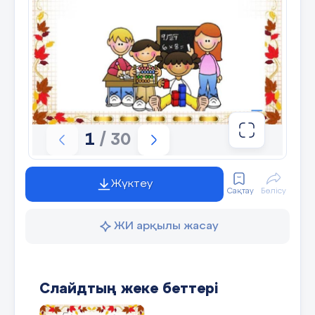
1
/ 30
Жүктеу
Сақтау
Бөлісу
ЖИ арқылы жасау
Слайдтың жеке беттері