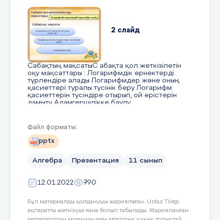
log
a
c
2 слайд
Логарифмнің негізгі тепе – теңдігі:
Сабақтың мақсатыC абақта қол жеткізілетін
оқу мақсаттары : Логарифмдік өрнектерді
түрлендіре алады Логарифмдер және оның
қасиеттері туралы түсінік беру Логарифм
log
в log
5
a
2
қасиеттерін түсіндіре отырып, ой өрістерін
дамыту Адамгершілікке баулу.
а ═ в 2 ═ 5
Файл форматы:
3 слайд
pptx
l
og
16═ 4, log
32═ 5, log
1
═ -1, log
√2═
1
2
2
5
2
Алгебра
Презентация
11 сынып
2 2
Психологиялық ахуал Конверттегі сұрақ
Галереяны аралау “ Ойлан- жұптас-
12.01.2022
790
бөліс”Сәйкестендіру« SMS» Белсенді оқыту
әдістері: Саралау тәсілі
Бұл материалды қолданушы жариялаған. Ustaz Tilegi
lg
1
00
═
2,
lg
a
═
-2,
lg
1
000
═
3,
ақпаратты жеткізуші ғана болып табылады. Жарияланған
материалдың мазмұны мен авторлық құқық толықтай