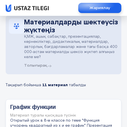
Жариялау
Материалдарды шектеусіз
жүктеңіз
ҚМЖ, ашық сабақтар, презентациялар,
көрнекіліктер, дидактикалық материалдар,
авторлық бағдарламалар және тағы басқа 400
000-астам материалды шексіз жүктеп алғыңыз
келе ме?
Толығырақ
Тақырып бойынша
11 материал
табылды
График функции
Материал туралы қысқаша түсінік
Открытый урок в 8-м классе по теме "Функция
y=корень квадратный из x и ее график" Презентация