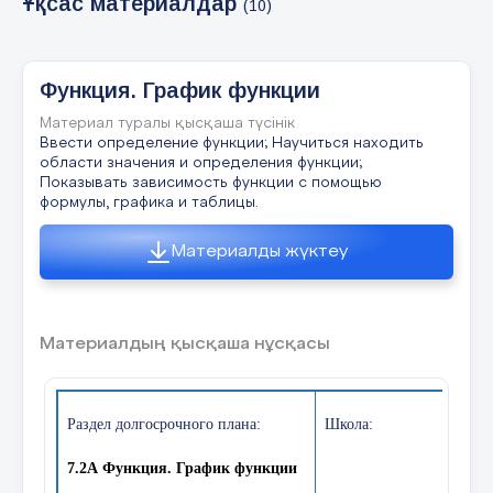
Ұқсас материалдар
(10)
6 слайд
Функция. График функции
Материал туралы қысқаша түсінік
Ввести определение функции; Научиться находить
№ 1(б) Ўйланиб кўр!  3 ; 3 А Ўйланиб кўр!  
области значения и определения функции;
9 ; 3 А Ўйланиб кўр!   3 ; 3 АМолодец!   3 ; 9
А х у Графикни ясамасдан ва функцияларнинг
Показывать зависимость функции с помощью
кесишиш нуқталарини топинг 3  у
формулы, графика и таблицы.
Материалды жүктеу
7 слайд
Материалдың қысқаша нұсқасы
№ 1(в) Ўйланиб кўр!  3 ; 3  В Ўйланиб кўр! 
 3 ; 9  В Ўйланиб кўр!   3 ; 3  В Молодец! я
пересечени точек нет х у  3   уГрафикни
ясамасдан ва функцияларнинг кесишиш
нуқталарини топинг
Раздел долгосрочного плана:
Школа:
7.2А Функци
я
.
График функции