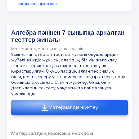
21.
Фу
шағым қалдыра аласыз
қасиетерін анықтау және оның графигін салу
15.
Теңдеуді шеш
:
.
-2
10.4.1.7
f(g(x)) күрделі функциясын ажырата білу
және
Алгебра пәнінен 7 сыныпқа арналған
*
А)
A) 
тесттер жинағы
функциялар композициясын құ
ру
Материал туралы қысқаша түсінік
.
*
B
Ұсынылған отырған тесттер жинағы оқушылардың
Е
нді екі функцияның графигін координаталық
Бағалау критерийі:
Білім алушы:
жүйелі өзіндік жұмысы, олардың білімін жалпылау
жазықтыққа салсақ,
y ═ x
түзуіне қарағанда симметриялы
В) – 1.
және іс – әрекетінің нәтижелерін талдау үшін
графиктер шығады.
Функция графигі бойынша оның қасиеттерін
. E)
құрастырылған. Оқушылардың алған теориялық
сипаттайды
С)
білімдерін тексеру үшін немесе ірі тақырып пен тарау
y
бойынша оқушылар білімін жүйелеу, білім, білік,
Бөлшек –сызықтық функцияны анықтап,
дағдыларын тексеру мақсатында пайдалануға
.
y
═2x
ұсынылады.
графигін салады
D
)
22. f
(х)
2
y ═x
Күрделі функцияның анықтамасын
Материалды жүктеу
қолданады
A)
y═log
x
2
E
) 0.
Ойлау дағдыларының деңгейі
Қолдану
D
)
1
Материалдың қысқаша нұсқасы
16.
Фун
кци
яның туындысын тап