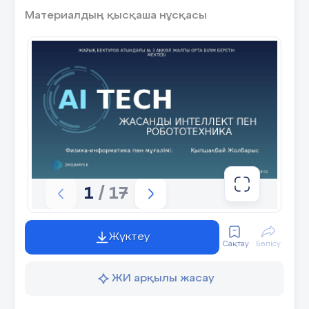
Материалдың қысқаша нұсқасы
1
/ 17
Жүктеу
Сақтау
Бөлісу
ЖИ арқылы жасау