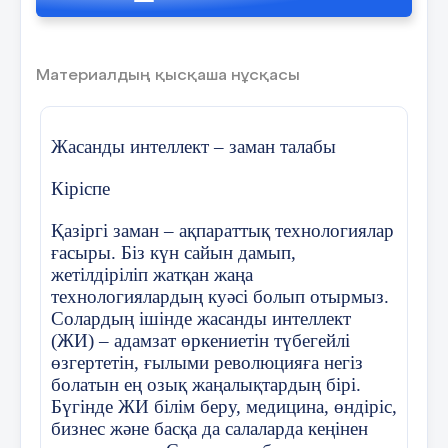
5 мин
үшін таратпа материалдармен
параметрлердің оңтайлы мәндерін
жұмыс істеу үшін келесі қадамдар қажет:
жасау
табу үшін қолданылады, мысалы
градиентті түсіру.
Идеяны дамыту
: Бағдарлама сіздің
Материалдың қысқаша нұсқасы
жобаларыңызды нарыққа шығуға
Бұл алгоритмдер жасанды интеллектте
дайын етіп қалыптастыруға
қолданылатын әртүрлі әдістердің аз ғана
көмектеседі. Жоба бастапқы кезеңде
бөлігі болып табылады. Белгілі бір
Жасанды интеллект – заман талабы
болса, инкубация кезеңінде идеяны
алгоритмді таңдау тапсырманың
нақты бизнес моделіне айналдыру
сипаттамаларына, деректер түріне және
Кіріспе
үшін қажет құралдар мен ресурстар
қажетті нәтижелерге байланысты.
беріледі.
Қазіргі заман – ақпараттық технологиялар
ғасыры. Біз күн сайын дамып,
Менторлық қолдау
: Тәжірибелі
жетілдіріліп жатқан жаңа
менторлар мен сарапшылар жобаның
технологиялардың куәсі болып отырмыз.
әртүрлі аспектілері бойынша кеңес
Солардың ішінде жасанды интеллект
береді. Бұл кәсіпкерлерге өздерінің
(ЖИ) – адамзат өркениетін түбегейлі
стартаптарын тиімді дамытудың
өзгертетін, ғылыми революцияға негіз
жолдарын үйретеді.
Оқушыларға термин сөздер
болатын ең озық жаңалықтардың бірі.
терминдерді арқылы диаг
Бүгінде ЖИ білім беру, медицина, өндіріс,
Жасанды интеллект (ЖИ) және
толтырылады.
бизнес және басқа да салаларда кеңінен
нанотехнологияларының қолданылуы