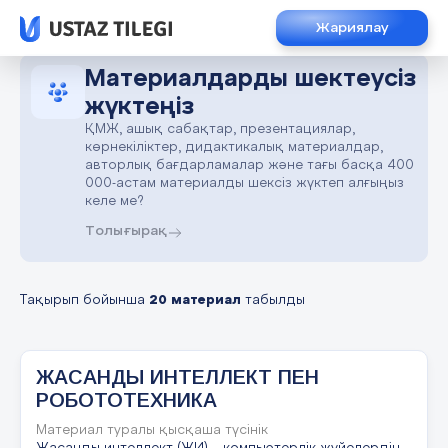
Жариялау
Материалдарды шектеусіз
жүктеңіз
ҚМЖ, ашық сабақтар, презентациялар,
көрнекіліктер, дидактикалық материалдар,
авторлық бағдарламалар және тағы басқа 400
000-астам материалды шексіз жүктеп алғыңыз
келе ме?
Толығырақ
Тақырып бойынша
20 материал
табылды
ЖАСАНДЫ ИНТЕЛЛЕКТ ПЕН
РОБОТОТЕХНИКА
Материал туралы қысқаша түсінік