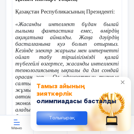
10 слайд
Қазақстан Республикасының Президенті:
11 слайд
«Жасанды интеллект бұдан былай
ғылыми фантастика емес, өмірдің
12 слайд
ақиқатына айналды. Жаңа дәуірдің
басталғанына куә болып отырмыз.
13 слайд
Кезінде электр жарығы мен интернетті
ойлап табу тіршілігімізді қалай
14 слайд
түбегейлі өзгертсе, жасанды интеллекті
технологиясының ықпалы да дәл сондай
15 слайд
орасан зор. Ол адамзаттың тұрмыс
салтын мүлдем басқа арнаға бұрып,
Назар аударғандарыңыз үшін рахмет.
Тамыз айының
жұмыс процестерін
зияткерлік
автоматтандырады және ауқымды
олимпиадасы басталды
экономикалық құндылық қалыптастыра
алады. Кейбір сарапшылардың
бағалауынша, жасанды интеллектінің
Толығырақ
жаһандық экономикаға қосатын елеулі
үлесі – дүниежүзілік ЖІӨ-нің төрттен
Меню
ЖИ көмекші
Қауымдастық
Кабинет
Жүктеу