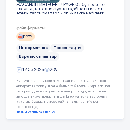
ЖАСАНДЫ ИНТЕЛЕКТ ! PAGE 02 бұл әдетте
адамның интеллектуалды қабілетін қажет
ететін тапсырмаларды орындауға қабілетті
бағдарламалар мен жүйелерді құрумен
айналысатын технологиялық құрал. Жасанды
интеллект оқытуды, логиканы, жоспарлауды,
Файл форматы:
сөйлеуді тануды, қабылдауды және т.б. қоса
алғанда, есептерді шешуді имитациялауға
pptx
және талдауға тырысады. ZHOLBARYS.K
Информатика
Презентация
4 слайд
Барлық сыныптар
19.03.2025
209
LEARNING MACHINE PAGE 03 1 МАШИНАЛЫҚ
ОҚЫТУ мәселені тікелей шешу емес, көптеген
Бұл материалды қолданушы жариялаған. Ustaz Tilegi
ұқсас мәселелерге шешім қолдану
процесінде жаттығу болып табылады. 2 .
ақпаратты жеткізуші ғана болып табылады. Жарияланған
НЕЙРОНДЫҚ ЖЕЛІЛЕР бұл адам миының
материалдың мазмұны мен авторлық құқық толықтай
жұмысын еліктейтін математикалық
автордың жауапкершілігінде. Егер материал авторлық
модельдер, ол компьютерлерге деректерден
құқықты бұзады немесе сайттан алынуы тиіс деп
үйренуге және шешімдер қабылдауға мүмкіндік
есептесеңіз,
береді. Олар бірнеше қабаттан тұратын
жасанды нейрондардан құралады, әр
шағым қалдыра аласыз
қабаттағы нейрондар белгілі бір есептерді
шешу үшін өзара байланысқан. 3 ТАБИҒИ
ТІЛДЕРДІ ӨҢДЕУ Табиғи тілдерді өңдеу (Natural
Language Processing, NLP) – жасанды интеллект