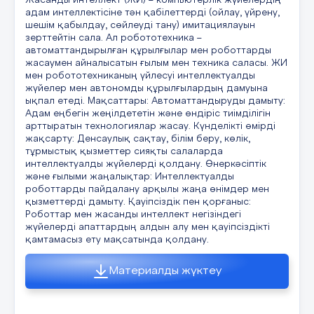
Жасанды интеллект (ЖИ) – компьютерлік жүйелердің
адам интеллектісіне тән қабілеттерді (ойлау, үйрену,
шешім қабылдау, сөйлеуді тану) имитациялауын
зерттейтін сала. Ал робототехника –
автоматтандырылған құрылғылар мен роботтарды
жасаумен айналысатын ғылым мен техника саласы. ЖИ
мен робототехниканың үйлесуі интеллектуалды
жүйелер мен автономды құрылғылардың дамуына
ықпал етеді. Мақсаттары: Автоматтандыруды дамыту:
Адам еңбегін жеңілдететін және өндіріс тиімділігін
арттыратын технологиялар жасау. Күнделікті өмірді
жақсарту: Денсаулық сақтау, білім беру, көлік,
тұрмыстық қызметтер сияқты салаларда
интеллектуалды жүйелерді қолдану. Өнеркәсіптік
және ғылыми жаңалықтар: Интеллектуалды
роботтарды пайдалану арқылы жаңа өнімдер мен
қызметтерді дамыту. Қауіпсіздік пен қорғаныс:
Роботтар мен жасанды интеллект негізіндегі
жүйелерді апаттардың алдын алу мен қауіпсіздікті
қамтамасыз ету мақсатында қолдану.
Материалды жүктеу