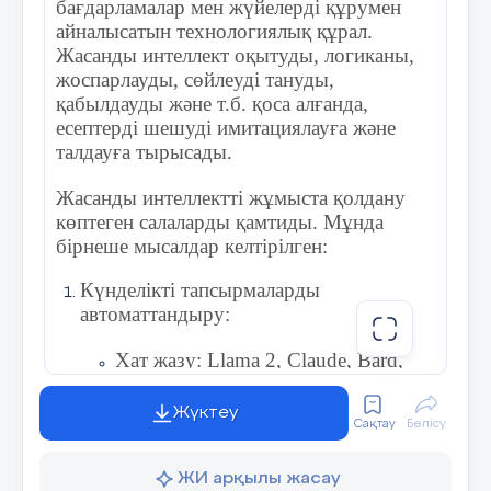
бағдарламалар мен жүйелерді құрумен
Білімді өзектендіру.
айналысатын технологиялық құрал.
Жасанды интеллект оқытуды, логиканы,
Оқушылардан жобалық жұмыс не 
еске түсіруді және жобаны о
жоспарлауды, сөйлеуді тануды,
кезеңдерін атап шығуды ұсынады.
қабылдауды және т.б. қоса алғанда,
есептерді шешуді имитациялауға және
* Зерттеу мәселесі (неліктен бұл м
талдауға тырысады.
зерттеу өзекті?)
Жасанды интеллектті жұмыста қолдану
* Зерттеу мақсаты (нәтижесінде н
көптеген салаларды қамтиды. Мұнда
керек?)
бірнеше мысалдар келтірілген:
* Зерттеу міндеттері (мақсатқа 
Күнделікті тапсырмаларды
жолдармен қол жеткізіледі?)
автоматтандыру:
* Зерттеу барысы (не істеу керек?)
Хат жазу: Llama 2, Claude, Bard,
GPT-3 сияқты жасанды интеллект
* Нәтижелерді рәсімдеу
модельдері мәтінді, соның ішінде
Жүктеу
* Ақпараттық ресурстар (зертт
Сақтау
Бөлісу
электрондық поштаны жазуды
мәселе туралы толығырақ қайдан 
жасай алады. Бұл стандартты
болады?)
жауаптар, алғыс хаттар және т. б.
ЖИ арқылы жасау