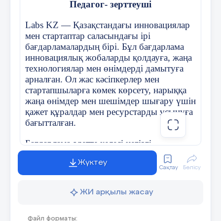
10 мин
Педагог- зерттеуші
Оқушыларды сергіту сәті.
Жасанды нейрондық
Labs KZ — Қазақстандағы инновациялар
желілер:
жасанды нейрондар мен
Үй тапсырмасын пысықтау.
мен стартаптар саласындағы ірі
қабаттарды қолдана отырып, адам
бағдарламалардың бірі. Бұл бағдарлама
миының құрылымы мен қызметін
«Миға шабуыл» АРҚЫЛЫ
инновациялық жобаларды қолдауға, жаңа
модельдеу. Мысалдарға кескінді
технологиялар мен өнімдерді дамытуға
Сабақтың тақырыбын ашу үшін оқу
өңдеуге арналған конволюциялық
арналған. Ол жас кәсіпкерлер мен
ЖИ суреті көрсетіледі және жет
нейрондық желілер және дәйекті
стартапшыларға көмек көрсету, нарыққа
сұрақтар қойылады.
деректермен жұмыс істеу үшін
жаңа өнімдер мен шешімдер шығару үшін
қайталанатын нейрондық желілер
қажет құралдар мен ресурстарды ұсынуға
жатады.
бағытталған.
Табиғи тілді өңдеу алгоритмдері:
Бағдарлама әдетте келесі негізгі
аспектілерді қамтиды:
Машиналық аударма
Жүктеу
әдістері:
компьютерлерге мәтінді
Сақтау
Бөлісу
Жобаларды қолдау — стартаптар мен
бір тілден екінші тілге аударуға
инновациялық жобаларға қаржылық
мүмкіндік беретін Алгоритмдер.
ЖИ арқылы жасау
және консультациялық көмек көрсету.
ЖИ жұмыс принципі қалай?
Мәтінді жіктеу
Білім беру — кәсіпкерлер үшін арнайы
Файл форматы: