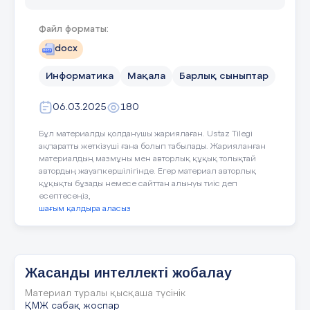
жасау үшін пайдалы болуы мүмкін.
Файл форматы:
Сабақтың
"Жобалық жұмыс"
Есеп беру: AI деректерді талдау
ортасы
docx
және есеп беру процесін
автоматтандыру үшін
Информатика
Мақала
Барлық сыныптар
пайдаланылуы мүмкін.
06.03.2025
180
Бизнесті жоспарлау және талдау:
Бұл материалды қолданушы жариялаған. Ustaz Tilegi
Бизнес-жоспарларды әзірлеу: AI
ақпаратты жеткізуші ғана болып табылады. Жарияланған
бизнес-жоспарларды құруға,
материалдың мазмұны мен авторлық құқық толықтай
нарықты талдауға және қолда бар
автордың жауапкершілігінде. Егер материал авторлық
құқықты бұзады немесе сайттан алынуы тиіс деп
деректер негізінде трендтерді
есептесеңіз,
болжауға көмектеседі.
шағым қалдыра аласыз
Қаржылық талдау: жасанды
интеллект жүйелерін қаржылық
деректерді талдау және
Жасанды интеллекті жобалау
инвестициялық шешімдер қабылдау
үшін пайдалануға болады.
Материал туралы қысқаша түсінік
ҚМЖ сабақ жоспар