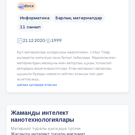
ескеру қажет.
docx
жасанды интеллект жаса
Жасанды интеллект қалай жұмыс
Информатика
Барлық материалдар
жасайды? Алгоритмдері.
машиналық оқыту мұғал
11 сынып
Пәндік лексика және терм
Алгоритмдер - белгілі бір мәселені шешу
немесе белгілі бір мақсатқа жету үшін
21.12.2020
1999
Жасанды интеллект, зияткер
орындалатын қадамдар немесе нұсқаулар
Бұл материалды қолданушы жариялаған. Ustaz Tilegi
тізбегі. Контекстінде жасанды интеллект
Диалог құруға/жазылымға 
ақпаратты жеткізуші ғана болып табылады. Жарияланған
(AI), Алгоритмдер деректерді өңдеуде,
материалдың мазмұны мен авторлық құқық толықтай
шешім қабылдауда және модельдерді
автордың жауапкершілігінде. Егер материал авторлық
Жасанды интеллекттің 
оқытуда шешуші рөл атқарады.
құқықты бұзады немесе сайттан алынуы тиіс деп
есептесеңіз,
Білім беруде (экономик
Машиналық оқыту алгоритмдері:
шағым қалдыра аласыз
Оқыту процесі … тұра
Қадағалау бойынша оқыту:
бұл
алгоритмдер белгіленген
Машиналық оқытудың тө
мәліметтер негізінде оқытылады,
Жаманды интелект
мұнда әрбір кіріс мысалына дұрыс
нанотехнологиялары
жауап беріледі. Мысалы,
Құндылықтарды
Жұпта, сыныпта жұмыс кезі
Материал туралы қысқаша түсінік
анықтамалық векторлар әдісі
дарыту
Сабақтың
Ү/т:
"Нейрондық желінің онлайн-
Жасанды интелект туралы мағлұмат