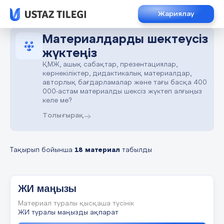
Жариялау
Материалдарды шектеусіз
жүктеңіз
ҚМЖ, ашық сабақтар, презентациялар,
көрнекіліктер, дидактикалық материалдар,
авторлық бағдарламалар және тағы басқа 400
000-астам материалды шексіз жүктеп алғыңыз
келе ме?
Толығырақ
Тақырып бойынша
18 материал
табылды
ЖИ маңызы
Материал туралы қысқаша түсінік
ЖИ туралы маңызды ақпарат