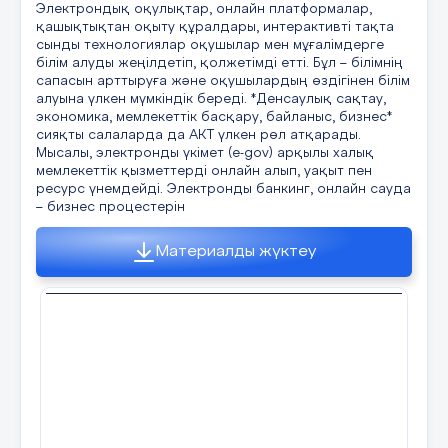
Электрондық оқулықтар, онлайн платформалар,
қашықтықтан оқыту құралдары, интерактивті тақта
сынды технологиялар оқушылар мен мұғалімдерге
9 слайд
білім алуды жеңілдетіп, қолжетімді етті. Бұл – білімнің
сапасын арттыруға және оқушылардың өздігінен білім
алуына үлкен мүмкіндік береді. *Денсаулық сақтау,
экономика, мемлекеттік басқару, байланыс, бизнес*
сияқты салаларда да АКТ үлкен рөл атқарады.
10 слайд
Мысалы, электронды үкімет (e-gov) арқылы халық
мемлекеттік қызметтерді онлайн алып, уақыт пен
ресурс үнемдейді. Электронды банкинг, онлайн сауда
– бизнес процестерін
11 слайд
Материалды жүктеу
12 слайд