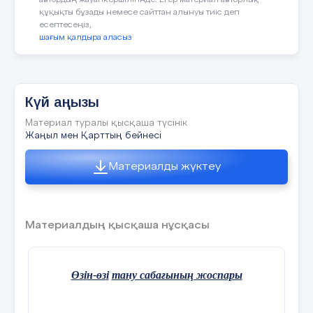
автордың жауапкершілігінде. Егер материал авторлық
болмақ.
құқықты бұзады немесе сайттан алынуы тиіс деп
есептесеңіз,
Біз болашаққа еліктеп, жаһандық көшке ілесеміз
шағым қалдыра аласыз
деп жүріп, өзіміздің қайталанбас
болмысымыздан айырылып қалмайық. Киген
киіміміз батыстық болса да, көкейіміздегі
ойымыз, көкірегіміздегі намысымыз ұлттық болуы
тиіс.
Күй аңызы
Авторы: Тұрсын Ерасыл Турысбекұлы
Материал туралы қысқаша түсінік
Жаңыл мен Қарттың бейнесі
Материалды жүктеу
Материалдың қысқаша нұсқасы
Өз
i
н-өз
i
тану сабағының жоспары