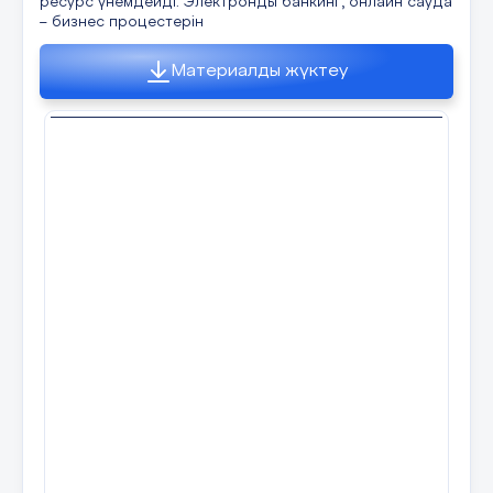
ресурс үнемдейді. Электронды банкинг, онлайн сауда
– бизнес процестерін
Материалды жүктеу
23 слайд
1. Сұраныс нақты әрі дәл болсын 2. Мәтінге
мән беріңіз 3. Қандай форматтағы жауап
керегін айтыңыз 4. Үлгі бар болса, көрсетіңіз 5.
Егжей-тегжейлі айтыңыз
24 слайд
25 слайд
26 слайд