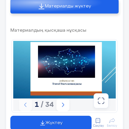
Материалды жүктеу
Материалдың қысқаша нұсқасы
1
/ 34
Жүктеу
Сақтау
Бөлісу