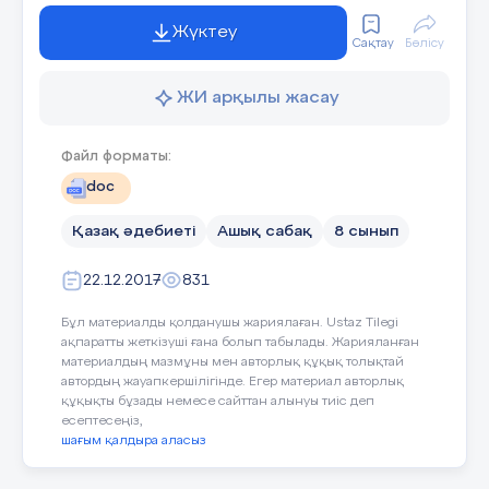
бөліседі, тату тәтті өмір сүреді.
Жүктеу
Сақтау
Бөлісу
1
.Көршілер неге ренжісті?
Сабақтың әдісі:
Сөздік, практикалық ақ
2.
Көңіл күйлерін басқара алды ма?
ЖИ арқылы жасау
Сабақта
3.
Ішкі тыныштықты қалай орнатты.
қолданылатын
Файл форматы:
педагогикалық
doc
технологиялар:
Қазақ әдебиеті
Ашық сабақ
8 сынып
Білім беруді ізгіленді
22.12.2017
831
Пәнаралық
Қазақ тілі, қазақстан 
Бұл материалды қолданушы жариялаған. Ustaz Tilegi
байланыс:
ақпаратты жеткізуші ғана болып табылады. Жарияланған
материалдың мазмұны мен авторлық құқық толықтай
автордың жауапкершілігінде. Егер материал авторлық
Сабақтың барысы:
Мұғалімнің қызметі:
құқықты бұзады немесе сайттан алынуы тиіс деп
есептесеңіз,
шағым қалдыра аласыз