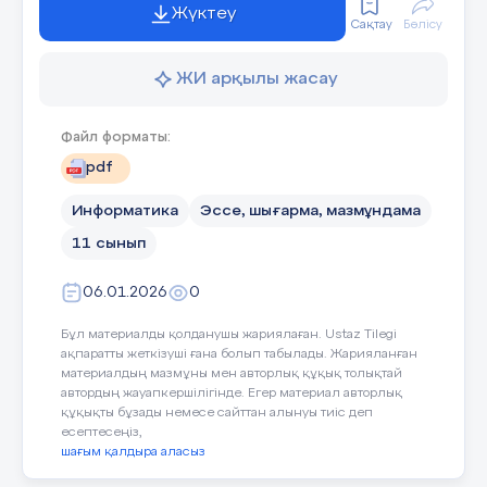
Жүктеу
Музыкалық шығармаларды жасауға арналған
Сақтау
Бөлісу
генеративті жасанды интеллектке негізделген
бағдарлама. Suno 2023 жылдың 20
желтоқсанында веб-қосымшаны іске
ЖИ арқылы жасау
қосқаннан кейін және Suno-ны Microsoft
Copilot плагині ретінде қосқан Microsoft-пен
серіктестіктен кейін барлығына қолжетімді
болды.
Файл форматы:
pdf
18 слайд
Информатика
Эссе, шығарма, мазмұндама
11 сынып
 1. Chatgpt –программасы арқылы қалаған 
тақырыпта өлең шығарып аласыз  2. Suno AI –
программасына кіріп регистрация жасайсыз 
06.01.2026
0
3. Бағдарламада сізге әр түрлі форматта
әндерді өңдеп береді.  Тегін жүктеу үшін
тапсырма орындауыңыз қажет.  4. Suno
Бұл материалды қолданушы жариялаған. Ustaz Tilegi
бағдарламасы- Create- Lyrics- Styles- Create 
ақпаратты жеткізуші ғана болып табылады. Жарияланған
Workspace-Download  5. Жүктеген форматта
материалдың мазмұны мен авторлық құқық толықтай
сабағыңызға немесе бағдарламада
автордың жауапкершілігінде. Егер материал авторлық
қолдансаңыз болады.
құқықты бұзады немесе сайттан алынуы тиіс деп
есептесеңіз,
шағым қалдыра аласыз
19 слайд