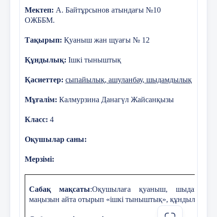
Мектеп:
А. Байтұрсынов атындағы №10
ОЖББМ.
Тақырып:
Қуаныш жан щуағы
№ 12
Құндылық:
Ішкі тыныштық
Қасиеттер:
сыпайылық, ашуланбау, шыдамдылық
Мұғалiм:
Калмурзина Данагүл Жайсанқызы
Класс:
4
Оқушылар саны:
Мерзімі:
Сабақ мақсаты
:Оқушылаға қуаныш, шыдамдылы
маңызын айта отырып «ішкі тыныштық», құндылығыны