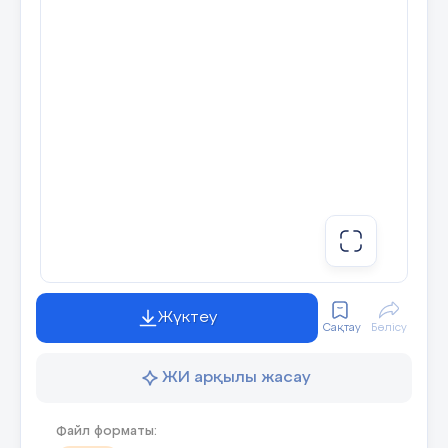
Жүктеу
Сақтау
Бөлісу
ЖИ арқылы жасау
Файл форматы: