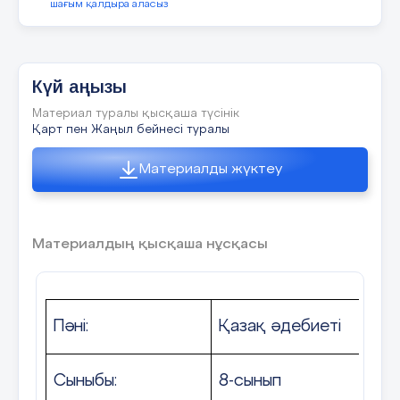
шағым қалдыра аласыз
- Қарт балаға қандай ақыл айтты?
- Баланың жақсы көңіл күйде жүруі үшін қандай қасиет
Күй аңызы
- Өздеріңіздің өмірлерінізде осындай жағдай кесдесті ме
Материал туралы қысқаша түсінік
Қарт пен Жаңыл бейнесі туралы
Дәйексөзбен жұмыс:
Материалды жүктеу
«Ішкі тыныштық пен қуаныш бұл біздің шынайы іш
табиғатымыз»
Материалдың қысқаша нұсқасы
Конфуций
Қуныш дегенді қалай түсінесіздер?
Пәні:
Қазақ әдебиеті
- Жан дүниеміз ішкі тыныштықта болу үшін қандай қаси
Сыныбы:
8-сынып
- Айналана қуаныш сыйлаған кезде қандай сезімде бола