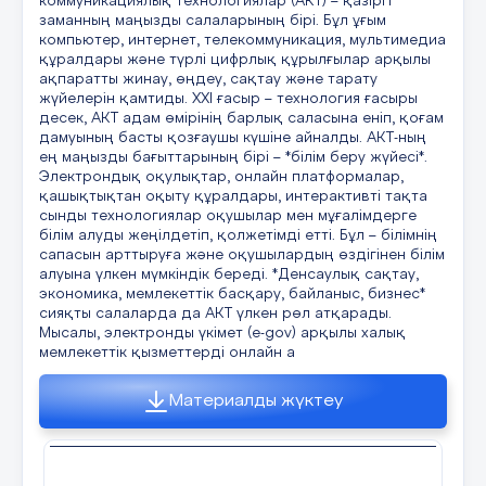
коммуникациялық технологиялар (АКТ) – қазіргі
заманның маңызды салаларының бірі. Бұл ұғым
компьютер, интернет, телекоммуникация, мультимедиа
құралдары және түрлі цифрлық құрылғылар арқылы
ақпаратты жинау, өңдеу, сақтау және тарату
жүйелерін қамтиды. ХХІ ғасыр – технология ғасыры
десек, АКТ адам өмірінің барлық саласына еніп, қоғам
дамуының басты қозғаушы күшіне айналды. АКТ-ның
ең маңызды бағыттарының бірі – *білім беру жүйесі*.
Электрондық оқулықтар, онлайн платформалар,
қашықтықтан оқыту құралдары, интерактивті тақта
сынды технологиялар оқушылар мен мұғалімдерге
білім алуды жеңілдетіп, қолжетімді етті. Бұл – білімнің
сапасын арттыруға және оқушылардың өздігінен білім
алуына үлкен мүмкіндік береді. *Денсаулық сақтау,
экономика, мемлекеттік басқару, байланыс, бизнес*
сияқты салаларда да АКТ үлкен рөл атқарады.
Мысалы, электронды үкімет (e-gov) арқылы халық
мемлекеттік қызметтерді онлайн а
Материалды жүктеу