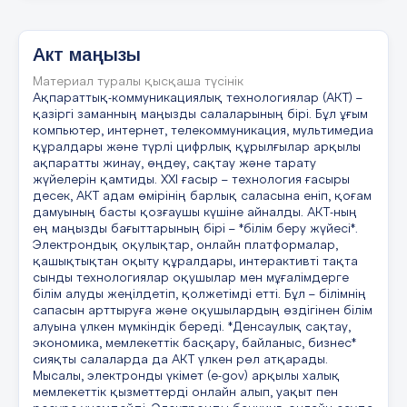
CHATGPT бағдарламасы арқылы өлең
дайындап аламыз: Біз бір командамыз Біз бір
Акт маңызы
командамыз – үш ұстаз бір арна, Туризм
саласында жол ашқан алға. Білім мен
Материал туралы қысқаша түсінік
тәжірибе, арман мен мақсат, Жетелейді бізді
Ақпараттық-коммуникациялық технологиялар (АКТ) –
бірлік пен жанға. Біріміз үйретеміз білімнің
нәрін, Біріміз көрсетеміз тәжірибенің сәнін.
қазіргі заманның маңызды салаларының бірі. Бұл ұғым
Біріміз шабыт беріп, бағыт сілтейміз,
компьютер, интернет, телекоммуникация, мультимедиа
Толықтырып тұрамыз бір-бірімізді әр күн.
құралдары және түрлі цифрлық құрылғылар арқылы
ақпаратты жинау, өңдеу, сақтау және тарату
жүйелерін қамтиды. ХХІ ғасыр – технология ғасыры
20 слайд
десек, АКТ адам өмірінің барлық саласына еніп, қоғам
дамуының басты қозғаушы күшіне айналды. АКТ-ның
ең маңызды бағыттарының бірі – *білім беру жүйесі*.
Электрондық оқулықтар, онлайн платформалар,
қашықтықтан оқыту құралдары, интерактивті тақта
сынды технологиялар оқушылар мен мұғалімдерге
21 слайд
білім алуды жеңілдетіп, қолжетімді етті. Бұл – білімнің
сапасын арттыруға және оқушылардың өздігінен білім
алуына үлкен мүмкіндік береді. *Денсаулық сақтау,
экономика, мемлекеттік басқару, байланыс, бизнес*
сияқты салаларда да АКТ үлкен рөл атқарады.
22 слайд
Мысалы, электронды үкімет (e-gov) арқылы халық
мемлекеттік қызметтерді онлайн алып, уақыт пен