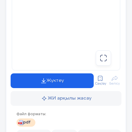
27 слайд
28 слайд
Мәтіннен видео жасайтын топ-3 бағдарлама:
https://realtime.pixverse.ai
https://www.fotor.com/ai-video-generator/2.
Жүктеу
https://vidgo.ai/text-to-video
Сақтау
Бөлісу
ЖИ арқылы жасау
29 слайд
Файл форматы:
pdf
30 слайд