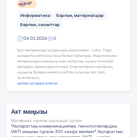
pdf
Информатика
Барлық материалдар
Барлық сыныптар
06.01.2026
0
Бұл материалды қолданушы жариялаған. Ustaz Tilegi
ақпаратты жеткізуші ғана болып табылады. Жарияланған
материалдың мазмұны мен авторлық құқық толықтай
автордың жауапкершілігінде. Егер материал авторлық
құқықты бұзады немесе сайттан алынуы тиіс деп
есептесеңіз,
шағым қалдыра аласыз
Акт маңызы
Материал туралы қысқаша түсінік
*Ақпараттық-коммуникациялық технологиялардың
(АКТ) маңызы туралы 300 сөздік мәлімет* Ақпараттық-