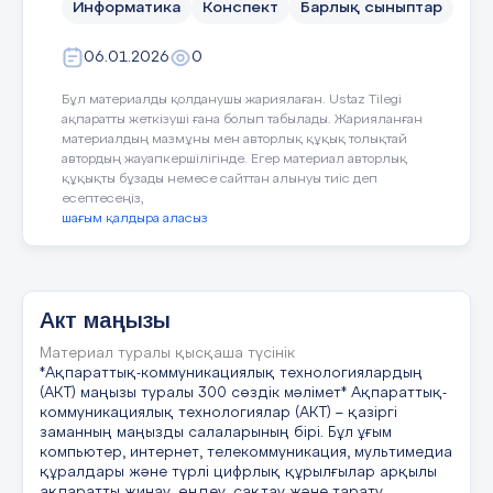
Информатика
Конспект
Барлық сыныптар
06.01.2026
0
Бұл материалды қолданушы жариялаған. Ustaz Tilegi
31 слайд
ақпаратты жеткізуші ғана болып табылады. Жарияланған
материалдың мазмұны мен авторлық құқық толықтай
автордың жауапкершілігінде. Егер материал авторлық
Қорытынды - Білім беруде жасанды
құқықты бұзады немесе сайттан алынуы тиіс деп
интеллектті қолдану білім беру жүйесін
модернизациялау және оның тиімділігін
есептесеңіз,
арттырудың жаңа перспективаларын ашады. -
шағым қалдыра аласыз
Білім беруде ЖИ-ті енгізудің негізгі міндеті
мұғалімдерді алмастыру емес, ол —
мұғалімдерді ЖИ-ке тапсыруға болатын
күнделікті жұмыстан босатып, басқа да басым
міндеттерге уақыт бөлу.
Акт маңызы
Материал туралы қысқаша түсінік
32 слайд
*Ақпараттық-коммуникациялық технологиялардың
(АКТ) маңызы туралы 300 сөздік мәлімет* Ақпараттық-
коммуникациялық технологиялар (АКТ) – қазіргі
ДАЙЫНДАҒАН: ПЕДАГОГ-МОДЕРАТОР
заманның маңызды салаларының бірі. Бұл ұғым
МҰСАҒАЛИЕВА ПЕРИЗАТ ЖЕТКЕРГЕНҚЫЗЫ
компьютер, интернет, телекоммуникация, мультимедиа
құралдары және түрлі цифрлық құрылғылар арқылы
ақпаратты жинау, өңдеу, сақтау және тарату