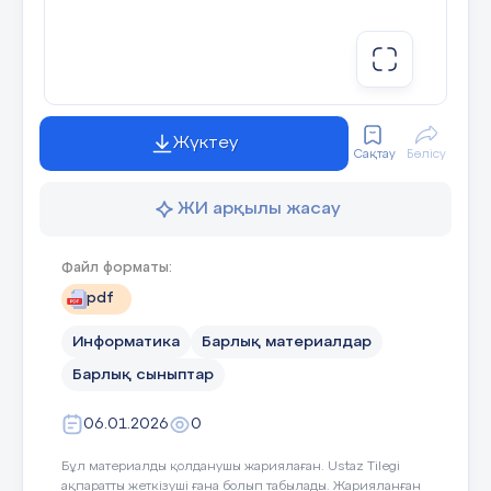
Жүктеу
Сақтау
Бөлісу
ЖИ арқылы жасау
Файл форматы:
pdf
Информатика
Барлық материалдар
Барлық сыныптар
06.01.2026
0
Бұл материалды қолданушы жариялаған. Ustaz Tilegi
ақпаратты жеткізуші ғана болып табылады. Жарияланған