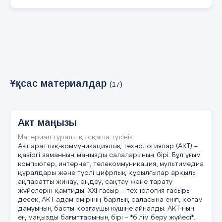
ПРОМПТ ДЕГЕН НЕ ЖӘНЕ ОЛ НЕ ҮШІН КЕРЕК?
Промпт (ағылшынша «prompt» – сұраныс) –
жасанды интеллектіге бағытталатын мәтін не
аудио түріндегі сұраныс. Промпт қалай
жасалса, жауап та соған сай болады. Былайша
айтқанда, нейрон желісінің жұмысына бағыт
беретін тапсырма десек болады. Неғұрлым
нақты әрі түсінікті қылып жаза алсаңыз,
соғұрлым дәл әрі сапалы жауап ала аласыз.
Ұқсас материалдар
(17)
Біреу мәтін генерациялау үшін, біреу код жазу
үшін, енді бірі тіпті музыка жазу үшін жасанды
интеллектіні қолданады. ChatGPT, Midjourney,
DALL·E, DeepSeek және басқа да модельдердің
қолданушысы күннен күнге көбейіп келеді.
Акт маңызы
Материал туралы қысқаша түсінік
7 слайд
Ақпараттық-коммуникациялық технологиялар (АКТ) –
қазіргі заманның маңызды салаларының бірі. Бұл ұғым
компьютер, интернет, телекоммуникация, мультимедиа
құралдары және түрлі цифрлық құрылғылар арқылы
ақпаратты жинау, өңдеу, сақтау және тарату
жүйелерін қамтиды. ХХІ ғасыр – технология ғасыры
8 слайд
десек, АКТ адам өмірінің барлық саласына еніп, қоғам
дамуының басты қозғаушы күшіне айналды. АКТ-ның
ең маңызды бағыттарының бірі – *білім беру жүйесі*.