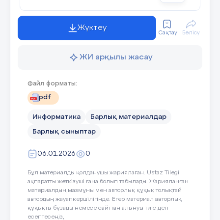
Жүктеу
Сақтау
Бөлісу
ЖИ арқылы жасау
Файл форматы:
pdf
Информатика
Барлық материалдар
Барлық сыныптар
06.01.2026
0
Бұл материалды қолданушы жариялаған. Ustaz Tilegi
ақпаратты жеткізуші ғана болып табылады. Жарияланған
материалдың мазмұны мен авторлық құқық толықтай
автордың жауапкершілігінде. Егер материал авторлық
құқықты бұзады немесе сайттан алынуы тиіс деп
есептесеңіз,