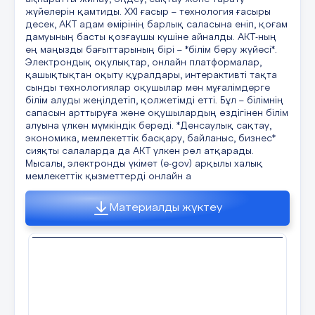
33 слайд
жүйелерін қамтиды. ХХІ ғасыр – технология ғасыры
десек, АКТ адам өмірінің барлық саласына еніп, қоғам
дамуының басты қозғаушы күшіне айналды. АКТ-ның
ең маңызды бағыттарының бірі – *білім беру жүйесі*.
Электрондық оқулықтар, онлайн платформалар,
қашықтықтан оқыту құралдары, интерактивті тақта
сынды технологиялар оқушылар мен мұғалімдерге
білім алуды жеңілдетіп, қолжетімді етті. Бұл – білімнің
сапасын арттыруға және оқушылардың өздігінен білім
алуына үлкен мүмкіндік береді. *Денсаулық сақтау,
экономика, мемлекеттік басқару, байланыс, бизнес*
сияқты салаларда да АКТ үлкен рөл атқарады.
Мысалы, электронды үкімет (e-gov) арқылы халық
мемлекеттік қызметтерді онлайн а
Материалды жүктеу