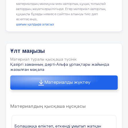
материалдың мазмұны мен авторлық құқық толықтай
автордың жауапкершілігінде. Егер материал авторлық
құқықты бұзады немесе сайттан алынуы тиіс деп
есептесеңіз,
шағым қалдыра аласыз
Ұлт маңызы
Материал туралы қысқаша түсінік
Қазіргі заманның дерті-Альфа ұрпақтары жайында
жазылған мақала
Материалды жүктеу
Материалдың қысқаша нұсқасы
Болашаққа еліктеп, өткенді ұмытып жатқан