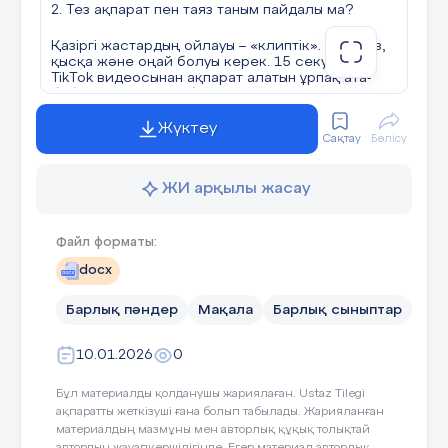
2. Тез ақпарат пен таяз таным пайдалы ма?
​Қазіргі жастардың ойлауы – «клиптік». Бәрі тез,
қысқа және оңай болуы керек. 15 секундтық
TikTok видеосынан ақпарат алатын ұрпақ ата-
бабаның ғасырлар бойы жинаған даналық
сөздерін, ұзақ дастандарын тыңдауға төзімі
жетпейді.Біз тарихты оқулықтан ғана білеміз,
Жүктеу
Сақтау
Бөлісу
бірақ оны жүрекпен сезінбейміз. Өткеннің
сабағын ұмытқан адам болашақтың картасын
дұрыс сыза алмайды.Өткенді ұмыту – тамырыңды
ЖИ арқылы жасау
өз қолыңмен қиғанмен бірдей. Тамыры жоқ ағаш
қанша биікке ұмтылса да, алғашқы дауылда
құлайды.
Файл форматы:
3. Болашақ пен өткеннің алтын көпірі қалай
docx
болмақ?
​Болашаққа еліктеудің еш жамандығы жоқ.
Барлық пәндер
Мақала
Барлық сыныптар
Технологияны меңгеру, әлемдік деңгейде білім
алу – бұл қажеттілік. Бірақ мәселе –
10.01.2026
0
баланста.«Өткенін ұмытқан халықтың болашағы
бұлыңғыр» деген сөз жай ғана ұран емес, ол –
өмірлік формула.Қазіргі жастар iPhone қолдана
Бұл материалды қолданушы жариялаған. Ustaz Tilegi
отырып, домбыраның үнін сағына алса, ағылшын
ақпаратты жеткізуші ғана болып табылады. Жарияланған
тілінде еркін сөйлей тұрып, өз ана тілінің
материалдың мазмұны мен авторлық құқық толықтай
шұрайын бұзбаса, міне, нағыз жетістік осы