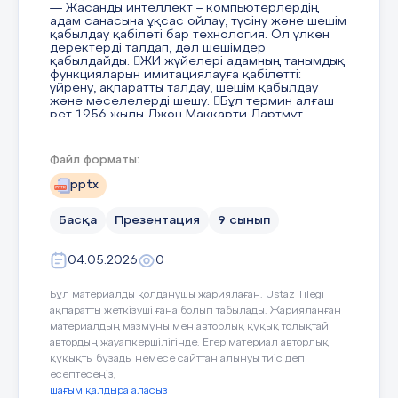
— Жасанды интеллект – компьютерлердің
адам санасына ұқсас ойлау, түсіну және шешім
қабылдау қабілеті бар технология. Ол үлкен
деректерді талдап, дәл шешімдер
қабылдайды. ЖИ жүйелері адамның танымдық
функцияларын имитациялауға қабілетті:
үйрену, ақпаратты талдау, шешім қабылдау
және мәселелерді шешу. Бұл термин алғаш
рет 1956 жылы Джон Маккарти Дартмут
конференциясында енгізген. Негізгі құрылымын
нейрондық желілер құрайды, олар адам
миының әрекетін имитациялайды.
Файл форматы:
pptx
4 слайд
Басқа
Презентация
9 сынып
04.05.2026
0
5 слайд
Бұл материалды қолданушы жариялаған. Ustaz Tilegi
ақпаратты жеткізуші ғана болып табылады. Жарияланған
материалдың мазмұны мен авторлық құқық толықтай
автордың жауапкершілігінде. Егер материал авторлық
құқықты бұзады немесе сайттан алынуы тиіс деп
есептесеңіз,
6 слайд
шағым қалдыра аласыз