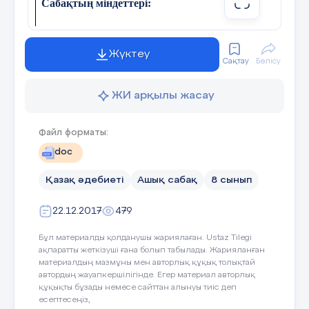
Сабақтың міндеттері:
- Оқушыларға адам болмысында сыйластық үйлесімді қа
ұғындыру
Жүктеу
Сақтау
Бөлісу
- Ішкі сезім мен көңіл күйді басқара отырып, ашуға жол
қадағалай білуге үйрету.
ЖИ арқылы жасау
- Оқушыларға өз көңіл күйлерін басқара отырып, шыд
тәрбиелеу.
Файл форматы:
doc
Сабақ барысы:
Қазақ әдебиеті
Ашық сабақ
8 сынып
Ұйымдастыру кезеңi.
5Т. 5жұмыс құралын түгендеу: кү
22.12.2017
479
оқулық, жұмыс дәптері, қаламсап, қарындаш.
Бұл материалды қолданушы жариялаған. Ustaz Tilegi
Тыныштық сәті
. «Нұрға бөлену»
ақпаратты жеткізуші ғана болып табылады. Жарияланған
материалдың мазмұны мен авторлық құқық толықтай
Үй тапсырмасын тексеру
автордың жауапкершілігінде. Егер материал авторлық
құқықты бұзады немесе сайттан алынуы тиіс деп
есептесеңіз,
12 сабақ 62 бет Балалардың көз қуанышы
№