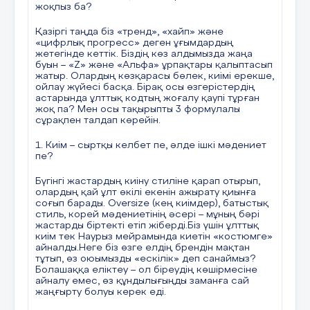
жоқпыз ба?
​Қазіргі таңда біз «тренд», «хайп» және
«цифрлық прогресс» деген ұғымдардың
жетегінде кеттік. Біздің көз алдымызда жаңа
буын – «Z» және «Альфа» ұрпақтары қалыптасып
жатыр. Олардың көзқарасы бөлек, киімі ерекше,
ойлау жүйесі басқа. Бірақ осы өзгерістердің
астарында ұлттық кодтың жоғалу қаупі тұрған
жоқ па? Мен осы тақырыпты 3 формулалы
сұрақпен талдап көрейін.
1. Киім – сыртқы келбет пе, әлде ішкі мәдениет
пе?
​Бүгінгі жастардың киіну стиліне қарап отырып,
олардың қай ұлт өкілі екенін ажырату қиынға
соғып барады. Oversize (кең киімдер), батыстық
стиль, корей мәдениетінің әсері – мұның бәрі
жастарды біртекті етіп жіберді.Біз үшін ұлттық
киім тек Наурыз мейрамында киетін «костюмге»
айналды.Неге біз өзге елдің брендін мақтан
тұтып, өз оюымызды «ескілік» деп санаймыз?
Болашаққа еліктеу – ол біреудің көшірмесіне
айналу емес, өз құндылығыңды заманға сай
жаңғырту болуы керек еді.