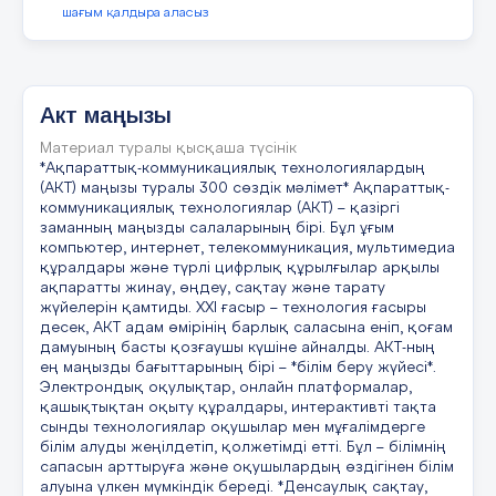
шағым қалдыра аласыз
Акт маңызы
Материал туралы қысқаша түсінік
*Ақпараттық-коммуникациялық технологиялардың
(АКТ) маңызы туралы 300 сөздік мәлімет* Ақпараттық-
коммуникациялық технологиялар (АКТ) – қазіргі
заманның маңызды салаларының бірі. Бұл ұғым
компьютер, интернет, телекоммуникация, мультимедиа
құралдары және түрлі цифрлық құрылғылар арқылы
ақпаратты жинау, өңдеу, сақтау және тарату
жүйелерін қамтиды. ХХІ ғасыр – технология ғасыры
десек, АКТ адам өмірінің барлық саласына еніп, қоғам
дамуының басты қозғаушы күшіне айналды. АКТ-ның
ең маңызды бағыттарының бірі – *білім беру жүйесі*.
Электрондық оқулықтар, онлайн платформалар,
қашықтықтан оқыту құралдары, интерактивті тақта
сынды технологиялар оқушылар мен мұғалімдерге
білім алуды жеңілдетіп, қолжетімді етті. Бұл – білімнің
сапасын арттыруға және оқушылардың өздігінен білім
алуына үлкен мүмкіндік береді. *Денсаулық сақтау,