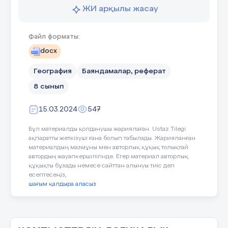
мұхит суының жоғары тығыздығы
ЖИ арқылы жасау
кеңістікте ағзаның денесін жақсы көтеріп
тұрады және оған құрлықта тіршілік
ететіндер тәрізді күтпеген ауа апатының
Файл форматы:
әсеріне қарсы тұра алатындай мықты
docx
қаңқа немесе тамыр керек емес.
Сондықтан мұнда Жердегі ең ірі
География
Баяндамалар, реферат
жануарлар мекен ете алады.
8 сынып
Сол себепті мұхиттағы өсімдіктермен
15.03.2024
547
жануарлардың түр құрамы айтарлықтай
көп. Мұхитта тіршілік ететін тірі тіршілік
Бұл материалды қолданушы жариялаған. Ustaz Tilegi
иелері мынадай түрлерге бөлінеді:
ақпаратты жеткізуші ғана болып табылады. Жарияланған
планктон, нектон, бентос
материалдың мазмұны мен авторлық құқық толықтай
автордың жауапкершілігінде. Егер материал авторлық
құқықты бұзады немесе сайттан алынуы тиіс деп
есептесеңіз,
шағым қалдыра аласыз
Планктон-
тірі, еркін жүзетін кішігірім
тіршілік иесі, олар судың ағысына қарсы
тұруға қабілетсіз. Планктондарға
фитоплактон мен зоопланктон жатады,