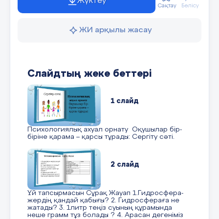
Жүктеу
Сақтау
Бөлісу
ЖИ арқылы жасау
Слайдтың жеке беттері
1 слайд
Психологиялық ахуал орнату Оқушылар бір-
біріне қарама – қарсы тұрады: Сергіту сәті.
2 слайд
Үй тапсырмасын Сұрақ Жауап 1.Гидросфера-
жердің қандай қабығы? 2. Гидросфераға не
жатады? 3. 1литр теңіз суының құрамында
неше грамм тұз болады ? 4. Арасан дегеніміз