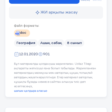
ЖИ арқылы жасау
Файл форматы:
doc
География
Ашық сабақ
8 сынып
12.01.2020
901
Бұл материалды қолданушы жариялаған. Ustaz Tilegi
ақпаратты жеткізуші ғана болып табылады. Жарияланған
материалдың мазмұны мен авторлық құқық толықтай
автордың жауапкершілігінде. Егер материал авторлық
құқықты бұзады немесе сайттан алынуы тиіс деп
есептесеңіз,
шағым қалдыра аласыз