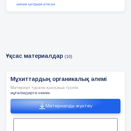
шағым қалдыра аласыз
5 слайд
1 тапсырма. Топтық жұмыс «Еркін талқылау»
әдісі арқылы әр тоқа берілген мәтінді талдау.
Нектон тобы: Мұхиттарда тірі тіршілік иелерінің
таралу заңдылығы қандай? Бентос тобы: Теңіз
организмдері тіршілік жағдайларына қалай
Ұқсас материалдар
бейімделеді? Дескрипторлар: 1. Мұхиттарда
(10)
тірі тіршілік иелерінің таралу заңдылығы біледі
2. Теңіз организмдері тіршілік жағдайларына
қалай бейімделуін анықтайды
Мұхиттардың органикалық әлемі
6 слайд
Материал туралы қысқаша түсінік
мұғалімдерге көмек
Дескриптор 1. Дүние жүзі ең көп балық
Материалды жүктеу
ауланатын мұхитты көрсетеді 2. Дүние жүзі ең
терең шұңғыманы көрсете алады, картадан
көрсете алады. 3. Планктондардың қайда өмір
сүретінін анықтайды. 4. Мұхиттағы тіршілік
дүниесінің таралуын сипаттайды және
картадан көрсете алады 2 тапсырма. Жұптық