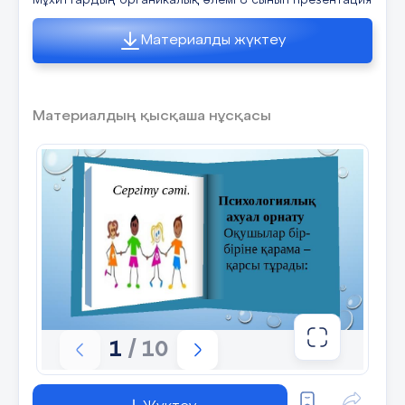
Мұхиттардың органикалық әлемі 8 сынып презентация
Материалды жүктеу
Материалдың қысқаша нұсқасы
1
/ 10