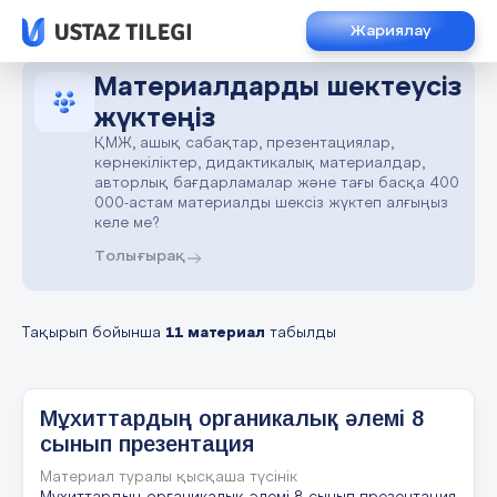
Жариялау
Материалдарды шектеусіз
жүктеңіз
ҚМЖ, ашық сабақтар, презентациялар,
көрнекіліктер, дидактикалық материалдар,
авторлық бағдарламалар және тағы басқа 400
000-астам материалды шексіз жүктеп алғыңыз
келе ме?
Толығырақ
Тақырып бойынша
11 материал
табылды
Мұхиттардың органикалық әлемі 8
сынып презентация
Материал туралы қысқаша түсінік