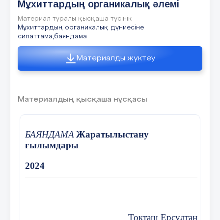
Мұхиттардың органикалық әлемі
Материал туралы қысқаша түсінік
Мұхиттардың органикалық дүниесіне
сипаттама,баяндама
Материалды жүктеу
Материалдың қысқаша нұсқасы
БАЯНДАМА
Жаратылыстану
ғылымдары
2024
Тоқташ Ерсұлтан Мар