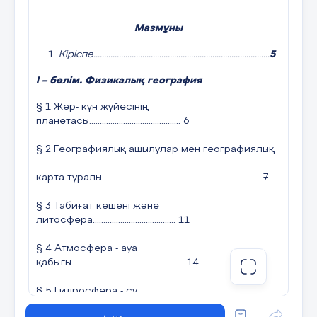
Мазмұны
Батыста Қазақстан шекарасы өтетін жер:
Кіріспе...................................................................................
5
A) Үстірт
І – бөлім. Физикалық география
B) Жалпы Сырт
§ 1 Жер- күн жүйесінің
C) Сауыр
планетасы........................................... 6
D) Тұран ойпаты
§ 2 Географиялық ашылулар мен географиялық
E) Алтай
карта туралы ....... ................................................................. 7
Дұрыс жауап: B
§ 3 Табиғат кешені және
литосфера....................................... 11
Солтүстікте Қазақстан шекарасы өтетін жер:
§ 4 Атмосфера - ауа
A) Батыс Сібір жазығы
қабығы..................................................... 14
B) Тұран ойпаты
§ 5 Гидросфера - су
қабығы.................................................... 20
C) Алтай