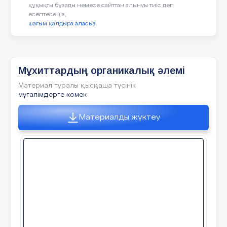
құқықты бұзады немесе сайттан алынуы тиіс деп
есептесеңіз,
шағым қалдыра аласыз
Мұхиттардың органикалық әлемі
Материал туралы қысқаша түсінік
мұғалімдерге көмек
Материалды жүктеу