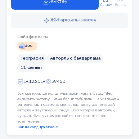
Жүктеу
Сақтау
Бөлісу
D) Тарбағатай
§ 6 Биосфера – тіршілік қабығы
.............................................. 22
E) Жоңғар Алатауы
ЖИ арқылы жасау
ІІ – бөлім. Материктер географиясы
Дұрыс жауап: A
Файл форматы:
§ 7 Материктер
............................................................................28
doc
Қазақстан орналасқан материк
§ 8 Африка ......................................... ........................................
А) Солтүстік Америка
География
Авторлық бағдарлама
30
11 сынып
В) Еуразия
§ 9 Оңтүстік Америка
С) Европа
17.12.2017
39460
............................................................... 31
D) Азия
Бұл материалды қолданушы жариялаған. Ustaz Tilegi
§ 10 Солтүстік Америка
ақпаратты жеткізуші ғана болып табылады. Жарияланған
............................................................ 32
Е) Оңтүстік Америка
материалдың мазмұны мен авторлық құқық толықтай
автордың жауапкершілігінде. Егер материал авторлық
Дұрыс жауап: В
§ 11 Аустралия.............................................................................
құқықты бұзады немесе сайттан алынуы тиіс деп
33
есептесеңіз,
шағым қалдыра аласыз
§ 12 Антарктида ..........................................................................
Қазақстан Республикасының аумағы
34