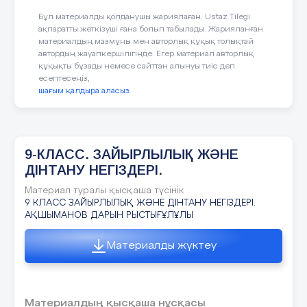
Дұрыс жауап: В
Бұл материалды қолданушы жариялаған. Ustaz Tilegi
C) Р. Скотт, Дж. Кук
§ 30 Көлік және байланыс
ақпаратты жеткізуші ғана болып табылады. Жарияланған
....................................................................... 83
материалдың мазмұны мен авторлық құқық толықтай
Қазақстан мен Қытай арасындағы шекара
D) Ф.Ф. Беллинсгаузен, Лазарев
автордың жауапкершілігінде. Егер материал авторлық
ұзындығы
құқықты бұзады немесе сайттан алынуы тиіс деп
§ 31 ТМД елдерінің географиясы
E) Н.Н. Миклухо-Маклай
есептесеңіз,
А) 6467 км
.......................................................... 84
шағым қалдыра аласыз
В) 2300 км
Дұрыс жауап: A
§ 32 ТМД –ның өнеркәсіп саласы
........................................................... 88
С) 1460 км
§ 33 ТМД – ның ауыл шаруашылығы
D) 980 км
9-КЛАСС. ЗАЙЫРЛЫЛЫҚ ЖӘНЕ
Мұхиттық аралдардың табиғаты мен
..................................................... 97
ДІНТАНУ НЕГІЗДЕРІ.
халқын зерттеген саяхатшы:
Е) 380 км
Материал туралы қысқаша түсінік
Қортынды
A) Н.Н. Миклухо-Маклай
Дұрыс жауап: С
9 КЛАСС ЗАЙЫРЛЫЛЫҚ ЖӘНЕ ДІНТАНУ НЕГІЗДЕРІ.
тапсырмалар.......................................................................... ..98
АҚШЫМАНОВ ДАРЫН РЫСТЫҒҰЛҰЛЫ
B) Афанасий Никитин
Пайдаланған әдебиеттер тізімі
................................................................. 96
Қазақстан аумағының батыстан шығысқа дейінгі
Материалды жүктеу
C) Христофор Колумб
ұзындығы
А) 5000 км
D
) Фернан Магеллан
§ 1ЖЕР - КҮН ЖҮЙЕСІНІҢ ПЛАНЕТАСЫ
В) 4500 км
Материалдың қысқаша нұсқасы