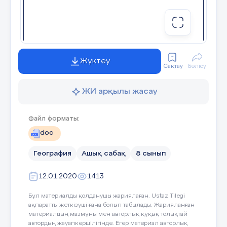
8 слайд
Үй жұмысы 170-175 бет оқу Рефлексиялық
Жүктеу
эссе Алдымен біз былай деп ойладық..... Одан
Сақтау
Бөлісу
кейін біз мына проблемаға тап болдық.............
Проблеманы шешу үшін......жасадық. Бұдан
біз..................көрдік. Демек, бұл мынаны
ЖИ арқылы жасау
білдіреді................. Сонымен біз.................деген
шешімге келдік
Файл форматы:
9 слайд
doc
География
Ашық сабақ
8 сынып
Назарларыңызға рақмет!!!
12.01.2020
1413
Бұл материалды қолданушы жариялаған. Ustaz Tilegi
ақпаратты жеткізуші ғана болып табылады. Жарияланған
материалдың мазмұны мен авторлық құқық толықтай
автордың жауапкершілігінде. Егер материал авторлық