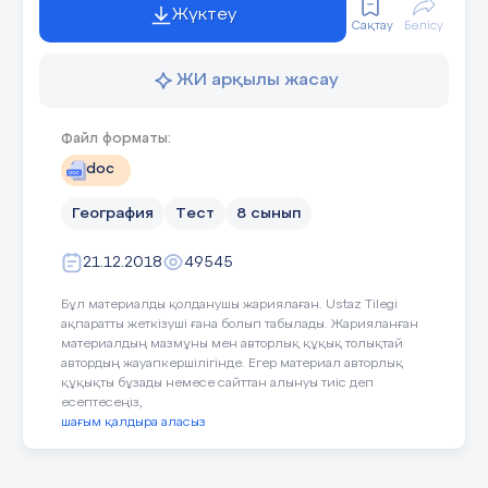
Жүктеу
E) 10.12.1993 ж.
Сақтау
Бөлісу
Дұрыс жауап: B
ЖИ арқылы жасау
Қазақстанның БҰҰ-на мүше болған уақыты:
Файл форматы:
doc
A) 02.03.1992 ж.
B) 16.12.1991 ж.
География
Тест
8 сынып
C) 17.12.1992 ж.
21.12.2018
49545
D) 29.12.1992 ж.
Бұл материалды қолданушы жариялаған. Ustaz Tilegi
E) 01.05.1970 ж.
ақпаратты жеткізуші ғана болып табылады. Жарияланған
материалдың мазмұны мен авторлық құқық толықтай
Дұрыс жауап: A
автордың жауапкершілігінде. Егер материал авторлық
құқықты бұзады немесе сайттан алынуы тиіс деп
есептесеңіз,
шағым қалдыра аласыз
Қазақстанның көлемі:
A) 17 млн.км²