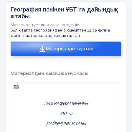
B) 600 мың км²
География пәнінен ҰБТ-ға дайындық
C) 2724 мың км²
кітабы
D) 450 мың км²
Материал туралы қысқаша түсінік
Бұл кітапта географиядан 6 сыныптан 11 сыныпқа
E) 1563 мың км²
дейінгі материалдар жинақталған
Дұрыс жауап: C
Материалды жүктеу
Қазақстанның Қытаймен шекарасының ұзындығы
(км) :
Материалдың қысқаша нұсқасы
A) 6467
55
B) 2300
C) 1460
ГЕОГРАФИЯ ПӘНІНЕН
D) 380
ҰБТ-ға
E) 980
ДАЙЫНДЫҚ КІТАБЫ
Дұрыс жауап: C