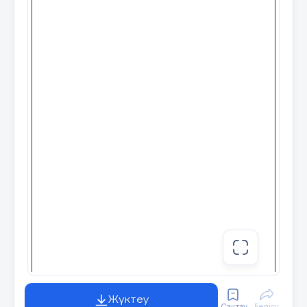
Жүктеу
Сақтау
Бөлісу