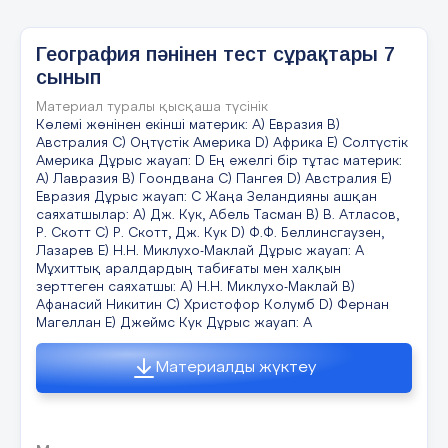
А) 3,2млн.км2.
§ 13 Ең, ең,
В) 9,6млн. км2.
География пәнінен тест сұрақтары 7
ең,...............................................................................35
сынып
С) 2,7млн. км2.
ІІІ – бөлім. Қазақстан физикалық географиясы
Материал туралы қысқаша түсінік
D) 17млн. км2.
Көлемі жөнінен екінші материк: A) Евразия B)
§ 14 Тәуелсіз Қазақстан
Австралия C) Оңтүстік Америка D) Африка E) Солтүстік
Е) 8,5млн км2.
............................................................ 37
Америка Дұрыс жауап: D Ең ежелгі бір тұтас материк:
A) Лавразия B) Гоондвана C) Пангея D) Австралия E)
Дұрыс жауап: С
§ 15 Қазақстанның геохронологиялық,
Евразия Дұрыс жауап: C Жаңа Зеландияны ашқан
саяхатшылар: A) Дж. Кук, Абель Тасман B) В. Атласов,
геологиялық жағдайы........... ..............................................
Р. Скотт C) Р. Скотт, Дж. Кук D) Ф.Ф. Беллинсгаузен,
40
Дүниенің екі бөлігінде орналасқан Қазақстан
Лазарев E) Н.Н. Миклухо-Маклай Дұрыс жауап: A
облыстары
Мұхиттық аралдардың табиғаты мен халқын
зерттеген саяхатшы: A) Н.Н. Миклухо-Маклай B)
§ 16 Жер бедері ерекшеліктерімен
А) Маңғыстау, Атырау
Афанасий Никитин C) Христофор Колумб D) Фернан
.............................................42
Магеллан E) Джеймс Кук Дұрыс жауап: A
В) Ақтөбе, Ақмола
§ 17 Қазақстан таулары
С) Атырау, Батыс Қазақстан
Материалды жүктеу
.............................................................. 44
D) Батыс Қазақстан, Маңғыстау
§ 18 Климаты, табиғаты
............................................................. 47
Е) Маңғыстау, Қызылорда