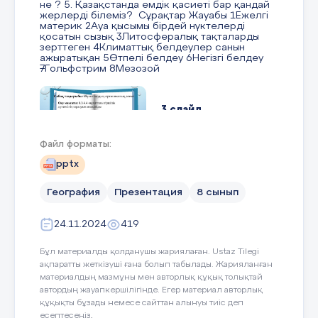
не ? 5. Қазақстанда емдік қасиеті бар қандай
жерлерді білеміз? Сұрақтар Жауабы 1Ежелгі
материк 2Ауа қысымы бірдей нүктелерді
қосатын сызық 3Литосфералық тақталарды
зерттеген 4Климаттық белдеулер санын
ажыратықан 5Өтпелі белдеу 6Негізгі белдеу
7Гольфстрим 8Мезозой
3 слайд
Файл форматы:
Сабақ тақырыбы:Мұхиттардың органикалық
әлемі Оқу мақсаты: 8.3.4.4 -мұхиттағы тіршілік
pptx
дүниесінің таралуын анықтайды Сабақтың
мақсаты: Мұхиттардың географиялық орнын
География
Презентация
8 сынып
білу, картадан көрсете білу, салыстырмалы
талдау жасау. мұхиттағы тіршілік жайлы түсінік
бере отырып, оның ерекшеліктері мен
24.11.2024
419
маңыздылығын және шаруашылықтағы алатын
орны жайлы түсінік беру.
Бұл материалды қолданушы жариялаған. Ustaz Tilegi
ақпаратты жеткізуші ғана болып табылады. Жарияланған
4 слайд
материалдың мазмұны мен авторлық құқық толықтай
автордың жауапкершілігінде. Егер материал авторлық
құқықты бұзады немесе сайттан алынуы тиіс деп
есептесеңіз,
Бейнеролик көру