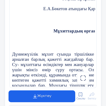
Е.А.Бөкетов атындағы Қарағанд
Мұхиттардың органикал
Дүниежүзілік мұхит суында тіршілікке
арналған барлық қажетті жағдайлар бар.
Су- мұхиттағы өсімдіктер мен жануарлар
үшін мінсіз өмір сүру ортасы. Ол
жарықты өткізеді, құрамында оттегі және
көптеген қажетті химиялық заттар мен
қосындылар бар. Мұндағы тіршілік ету
жағдайы құрлықта тіршілік ететіндерге
қарағанда әлдеқайда қолайлы.
Жүктеу
Сақтау
Бөлісу
Температураның күрт ауытқуы болмайды,