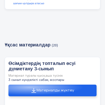
жануарлар адам жел жаңбыр шашу арқылы
шағым қалдыра аласыз
6 слайд
Тұқым арқылы дәнді дақылдар мен гүлдер
көбейеді.
Ұқсас материалдар
(20)
7 слайд
•Өсімдіктердің көбі тұқым арқылы көбейеді.
Өсімдіктердің топталып өсуі
Тұқым өсімдіктің жемісінде болады, әр түрлі
жемістегі тұқым саны әр түрлі болады.
дүниетану 3-сынып
Топыраққа түскен тұқымнан жаңа өсімдік өсіп
шығады. .
Материал туралы қысқаша түсінік
3 сынып күнделікті сабақ жоспары
8 слайд
Материалды жүктеу
Тұқым қалай таралады?