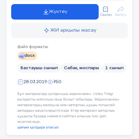
жол белгілерін
балалар осы сөздер жалғасын кітап бойынша
кездестіріп
Жүктеу
толтырайык
жүргендерін
Сақтау
Бөлісу
естеріне түсіреді.
Бағдаршамнан
ЖИ арқылы жасау
қандай түс
V.Сергіту сәті:
«Ақ түс» (1 мин)
жанғанда
Файл форматы:
өтетіндерін
Түсіну
Мұғалімнің іс-әрекеті
айтады және
docx
бағдаршам
3-минут
түстерін таңдау
Сергіту сәтін ұйымдастыру қадағалау
Берілген
Бастауыш сынып
Сабақ жоспары
1 сынып
арқылы топқа
бөлінеді.
28.03.2019
750
оқушыларды
Бұл материалды қолданушы жариялаған. Ustaz Tilegi
VI.Шығармашылық тапсырма
сабақтың
ақпаратты жеткізуші ғана болып табылады. Жарияланған
материалдың мазмұны мен авторлық құқық толықтай
мақсатымен
«Өмірлік ахуалды талдау» әдісі
(Тақтамен
автордың жауапкершілігінде. Егер материал авторлық
таныстырдым.
құқықты бұзады немесе сайттан алынуы тиіс деп
жұмыс, сұра- жауапты талдау, бағалау)
(8 мин)
Соңы
есептесеңіз,
Сабақтың
Топта отырып
шағым қалдыра аласыз
Үй тапсырмасы
. Ата-анамен
Мұғалімнің іс-әрекеті
соңы
алған соң
жойылып бара жатқан өсімдік
мульфильмде