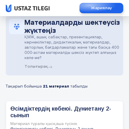
Жариялау
Материалдарды шектеусіз
жүктеңіз
ҚМЖ, ашық сабақтар, презентациялар,
көрнекіліктер, дидактикалық материалдар,
авторлық бағдарламалар және тағы басқа 400
000-астам материалды шексіз жүктеп алғыңыз
келе ме?
Толығырақ
Тақырып бойынша
21 материал
табылды
Өсімдіктердің көбеюі. Дүниетану 2-
сынып
Материал туралы қысқаша түсінік