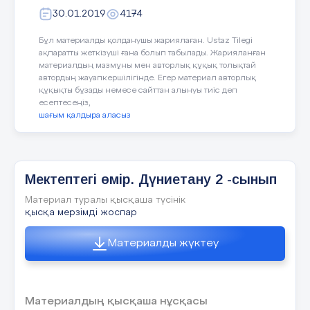
уақыт
30.01.2019
4174
Бұл материалды қолданушы жариялаған. Ustaz Tilegi
ақпаратты жеткізуші ғана болып табылады. Жарияланған
материалдың мазмұны мен авторлық құқық толықтай
автордың жауапкершілігінде. Егер материал авторлық
құқықты бұзады немесе сайттан алынуы тиіс деп
есептесеңіз,
шағым қалдыра аласыз
Басы
Құндылықтарды дарыту
Мектептегі өмір. Дүниетану 2 -сынып
Пәнаралық байланыстар
Материал туралы қысқаша түсінік
қысқа мерзімді жоспар
АКТ қолдану дағдылары
Материалды жүктеу
Ресурстар
Материалдың қысқаша нұсқасы