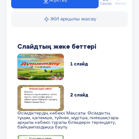
Жүктеу
Сақтау
Бөлісу
ЖИ арқылы жасау
Слайдтың жеке беттері
1 слайд
2 слайд
Өсімдіктердің көбеюі Мақсаты: Өсімдіктің
тұқым, қалемше, түйнек, мұртша, пиязшықтары
арқылы көбеюі туралы білімдерін тереңдету,
байқампаздыққа баулу.