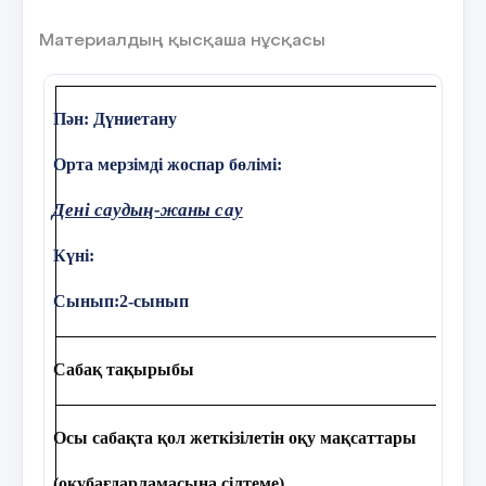
Материалдың қысқаша нұсқасы
Талқылауға арналған сұрақтар:
-Өсімдіктерден не алынады?
Пән: Дүниетану
-Неліктен орман-тоғайлар азайды?
Орта мерзімді жоспар бөлімі:
-Орман-тоғай жойылса, адам баласын не кү
Дені саудың-жаны сау
-Өсімдіктер әлемін қалай сақтауға болады 
Күні:
-Орман қамқоршысы кім?
Сынып:
2-сынып
-Біздің өлкемізде ормандар бар ма? Тоғай 
-Елімізде өсімдікті қорғау қалай жүріп жа
Сабақ тақырыбы
Осы сабақта қол жеткізілетін оқу мақсаттары
(оқубағдарламасына сілтеме)