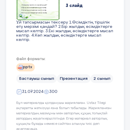
3 слайд
Үй тапсырмасын тексеру 1.Өсімдіктің тіршілік
ету мерзімі қандай? 2.Бір жылдық өсімдіктерге
мысал келтір. 3.Екі жылдық өсімдіктерге мысал
келтір. 4.Көп жылдық өсімдіктерге мысал
келтір.
4 слайд
Файл форматы:
pptx
Өсімдік қанша жыл тіршілік етеді Бір жылдық
Екі жылдық Күнбағыс, бұрыш, бидай, қызғалдақ
Бастауыш сынып
Презентация
2 сынып
Сәбіз, орамжапырақ Көп жылдық Бақбақ,
итмұрын, үйеңкі
31.07.2024
300
5 слайд
Бұл материалды қолданушы жариялаған. Ustaz Tilegi
ақпаратты жеткізуші ғана болып табылады. Жарияланған
материалдың мазмұны мен авторлық құқық толықтай
автордың жауапкершілігінде. Егер материал авторлық
ӨСІМДІКТЕРДІҢ КӨБЕЮІ қалемшемен көз
арқылы сұлатпа бұтақтар пиязшықпен
құқықты бұзады немесе сайттан алынуы тиіс деп
мұртшалармен түбірмен өздігінен құстар
есептесеңіз,