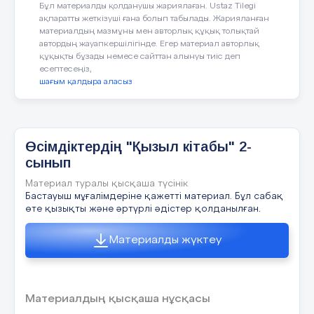
қолданылатын
Бұл материалды қолданушы жариялаған. Ustaz Tilegi
«Барлық оқушылармен жұмыс»
АКТ, маркерлер, карталар, глобу
материалдар:
ақпаратты жеткізуші ғана болып табылады. Жарияланған
материалдың мазмұны мен авторлық құқық толықтай
автордың жауапкершілігінде. Егер материал авторлық
Бұл жұмыс түрі бүкіл сынып оқушыларын
құқықты бұзады немесе сайттан алынуы тиіс деп
есептесеңіз,
ҚБ: Отшашу арқылы бір-бірін бағалау
шағым қалдыра аласыз
АКТ”, “Оқыту мен оқудағы жаңа тәс
“
және оқуды бағалау”, “Сыни тұрғыда
Оқу мақсатын таныстыру
Сабақта
басқару және көшбасшылық”.
қолданатын
Күтілетін нәтижені анықтау
модульдер
Өсімдіктердің "Қызыл кітабы" 2-
сынып
Сабақтың
Ширату тапсырмасы.
Материал туралы қысқаша түсінік
Оқыту
Миға шабуыл
Топтық жұмыс
ортасы
Бастауыш мұғалімдеріне қажетті материал. Бұл сабақ
әдістері:
«Баяндама»
өте қызықты және әртүрлі әдістер қолданылған.
Интерактивті
Жұптық жұмыс
оқыту
Мұғалім оқушыларға мәтінді оқуға, соң
Материалды жүктеу
Шығармашылық
әдістері
бойынша «баяндама» жасайды. «Баянда
диалогтік
(Ұ)
«Қазақстанбарсы»мульфильмтамашал
оқыту
Материалдың қысқаша нұсқасы
Барыстыңжеңіскежетуінеқандайқасиетт