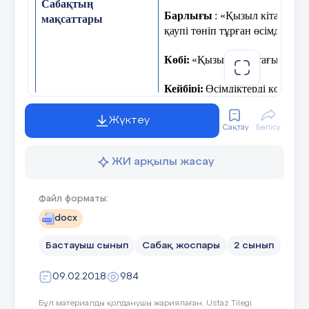
Сабақтың
Кері байланыс
Барлығы
: «Қызыл кітап» жа
мақсаттары
қаупі төніп тұрған өсімдіктерд
Көбі:
«Қызыл кітаптағы » өсім
Кейбірі:
Өсімдіктерді қорғау 
Оқушылар бойында табиғатқа 
Жүктеу
Құндылықтарды
Сақтау
Бөлісу
арқылы табиғатты қорғауға тә
дарыту
ЖИ арқылы жасау
Әдебиеттік оқу
Пәнаралық байланыс
Файл форматы:
Бейнежазба
АКТ қолдану
docx
дағдылары
Бастауыш сынып
Сабақ жоспары
2 сынып
«Қызыл кітап» , «Красная кни
Тілдік құзыреттілік
«Өсімдік», «Растение», «Plant
09.02.2018
984
Бұл материалды қолданушы жариялаған. Ustaz Tilegi