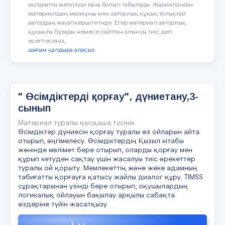
ақпаратты жеткізуші ғана болып табылады. Жарияланған
материалдың мазмұны мен авторлық құқық толықтай
автордың жауапкершілігінде. Егер материал авторлық
Сабақтағы жоспарланған іс
Сабақтың
құқықты бұзады немесе сайттан алынуы тиіс деп
жоспарланған
есептесеңіз,
кезеңдері
шағым қалдыра аласыз
Сабақтың
Тренинг
басы
" Өсімдіктерді қорғау", дүниетану,3-
5 минут
Шеңбер құрып,таратылған суреттерді
сынып
басталатын жақсы қасиеттер айту.
Материал туралы қысқаша түсінік
Өсімдіктер дүниесін қорғау туралы өз ойларын айта
Сен – талаптысың(терек),сен- инабат
отырып, әңгімелесу. Өсімдіктердің Қызыл кітабы
жөнінде мәлімет бере отырып, оларды қорғау мен
Таратылған суреттер мазмұнына қара
құрып кетуден сақтау үшін жасалуы тиіс әрекеттер
ағаштар,шөптер,бұталар,бөлме өсімдік
туралы ой қорыту. Мемлекеттің және жеке адамның
табиғатты қорғауға қатысу жайлы диалог құру. TIMSS
сұрақтарынан үзінді бере отырып, оқушылардың
Ширату жаттығу
«Сұрақтар шеңбері»
логикалық ойлауын бақылау арқылы сабақта
өздеріне түйін жасатқызу.
-
Өсімдік тіршілігі үшін не қажет?
5 минут