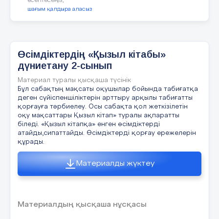
есептесеңіз,
шағым қалдыра аласыз
Біржылдық өсімдіктер: бидай, күнбағыс, қ
Екіжылдық өсімдіктер: пияз, орамжапырақ
Өсімдіктердің «Қызыл кітабы»
Көпжылдық өсімдіктер: емен, қайың, сарық
дүниетану 2-сынып
Материал туралы қысқаша түсінік
Бұл сабақтың мақсаты оқушылар бойында табиғатқа
деген сүйіспеншіліктерін арттыру арқылы табиғатты
Өсімдік
қорғауға тәрбиелеу. Осы сабақта қол жеткізілетін
оқу мақсаттары Қызыл кітап» туралы ақпаратты
біледі. «Қызыл кітапқа» енген өсімдіктерді
атайды,сипаттайды. Өсімдіктерді қорғау ережелерін
құрады.
Жабайы мәдени
Материалды жүктеу
126-127 беттегі суреттер бойынша жұмыс:
Материалдың қысқаша нұсқасы
Суретте нелерді көріп тұрмыз?