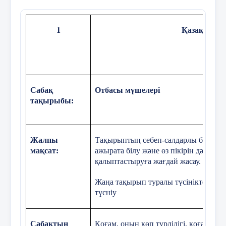
Бастапқы білім
1
Қазақ тілі
Сабақтың барысы
Сабақтың
Сабақтағы жоспарланған іс-әрекет
Сабақ
Отбасы мүшелері
жоспарланған
тақырыбы:
кезеңдері
Сабақтың
Жаңа топ құру
Жалпы
Тақырыптың
себеп-салдарлы байланы
басы
мақсат:
ажырата білу және өз пікірін дәлелд
Психологиялық ахуал қалыптастыру:
қалыптастыруға жағдай жасау.
«Гүлмен тілек»
Жаңа тақырып туралы түсініктер қал
түсніу
(сергіту және топқа біріктіру) Тыңдау 
Оқушыны бір-біріне тілек айту арқылы ж
Сабақтың
Қоғам, оның көп түрлілігі, қоғам мү