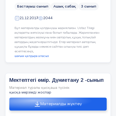
Бастауыш сынып
Ашық сабақ
3 сынып
Кейбір оқушылар орындай алады:
4-жұп: Табиғатты қорғау белгілеріне
әңгімеле.
21.12.2017
2044
Өсімдіктердің көбеюі жайлы біледі. «Қызыл
Әр оқушы өсімдіктердің адам үшін 
Бұл материалды қолданушы жариялаған. Ustaz Tilegi
Логикалық тапсырмалар құрастыра алады.
пікірлері.
ақпаратты жеткізуші ғана болып табылады. Жарияланған
материалдың мазмұны мен авторлық құқық толықтай
автордың жауапкершілігінде. Егер материал авторлық
Кері байланыс «БББ кестесі»
Оқушылар орындай алады:
құқықты бұзады немесе сайттан алынуы тиіс деп
есептесеңіз,
Тілдік
Сабақтың
шағым қалдыра аласыз
Үй тапсырмасы
. Ата-анамен
аймағы
мақсат
Пəнге қатысты сөздік қор мен терминде
соңы
жатқан өсімдіктер барын білу. Синкв
2 минут
Бағалау парағы
Өсімдіктер дүниесі, орман, тоғай,тепе-те
Мектептегі өмір. Дүниетану 2 -сынып
Материал туралы қысқаша түсінік
қысқа мерзімді жоспар
Диалог құруға / шығарма жазуға арналғ
Материалды жүктеу
Орынсыз пайдалану, мақсатсыз кесу, мект
Қызыл кітап.