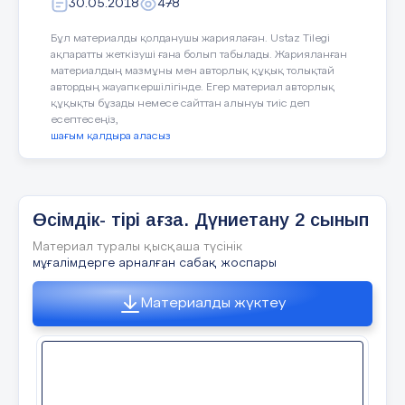
30.05.2018
478
1.Оқыту үрдісінің маңыздылығы:
Өткенді қа
Бұл материалды қолданушы жариялаған. Ustaz Tilegi
Кейбір бұталар қалемшесінен көбейеді.
Қалемше жерге егіледі, ол тамырланып,
ақпаратты жеткізуші ғана болып табылады. Жарияланған
бүршіктеніп, жаңа өсімдік өсіп шығады.
материалдың мазмұны мен авторлық құқық толықтай
автордың жауапкершілігінде. Егер материал авторлық
құқықты бұзады немесе сайттан алынуы тиіс деп
16 слайд
есептесеңіз,
шағым қалдыра аласыз
Жаңа білімді игердім және бөлісе аламын.
Жаңа білімді игердім, әлі де білгім келеді.
Жаңа білімді игердім, бірақ, әлі түсіндіре
алмаймын
Өсімдік- тірі ағза. Дүниетану 2 сынып
Материал туралы қысқаша түсінік
мұғалімдерге арналған сабақ жоспары
17 слайд
Материалды жүктеу
Үй тапсырмасы: Өсімдіктің көбеюі 72-73 бет.
Оқу, мазмұндау.