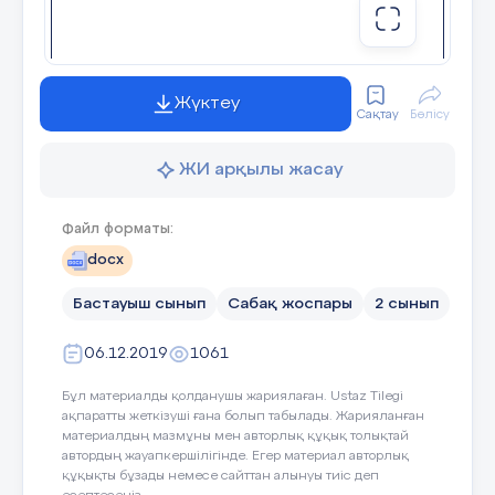
Сергіту сәті
3.Жаңа білімді бекіту :
Өсімдік –тірі ақза. Оларда мөлшерлі уақыт тірші
Жүктеу
Сақтау
Бөлісу
ЖИ арқылы жасау
Файл форматы:
Ө
сімді
docx
Бастауыш сынып
Сабақ жоспары
2 сынып
06.12.2019
1061
Бұл материалды қолданушы жариялаған. Ustaz Tilegi
ақпаратты жеткізуші ғана болып табылады. Жарияланған
Біржылдық екіжылдық көпжылдық
материалдың мазмұны мен авторлық құқық толықтай
автордың жауапкершілігінде. Егер материал авторлық
құқықты бұзады немесе сайттан алынуы тиіс деп