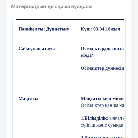
Материалдың қысқаша нұсқасы
9 слайд
Пәннің аты: Дүниетану
Күні: 03,04,18жыл
Жел арқылы Бақбақтың тұқымында арнайы
«парашюттер» бар, сол арқылы алыс
қашықтыққа жел арқылы тарадады.
Сабақтың атауы
Өсімдіктердің топталып өс
етеді?
10 слайд
Өсімдіктер дүниесін қорға
Үйеңкі тұқымдары қанатшалары арқылы
желмен таралады.
11 слайд
Мақсаты мен міндеттері
:
Мақсаты
Өсімдіктер қанша жыл тірші
Кейбір өсімдіктердің тұқымында арнайы
1.Білімділік:
ылғал сүйгіш
қармақшалар мен тікендер бар, олар арқылы
сүйгіш және суыққа төзімді
құс қауырсындарына, жануардардың жүндеріне
жабысып, алыс жерлерге таралады.
2.Дамытушылық:
әңгімел