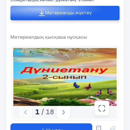
Өсімдіктердің көбеюі. Дүниетану. 2-сынып
Материалды жүктеу
Материалдың қысқаша нұсқасы
1
/ 18