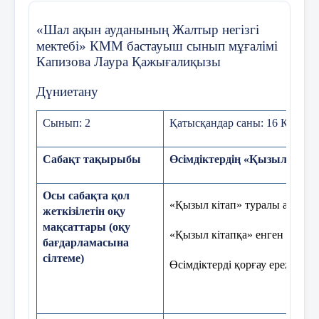
Суретте адамдар қандай өсімдікті баптап өсіруд
«Шал ақын ауданының Жалтыр негізгі
мектебі» КММ бастауыш сынып мұғалімі
Қандай мәдени өсімдіктерді білесіңдер?
Капизова Лаура Қажығалиқызы
Жабайы өсімдіктерді ата
Дүниетану
Біржылдық, екіжылдық, көпжылдық өсімдіктерд
С
ынып
: 2
Қатысқандар саны: 16 Қатысп
Мәтіндерді оқы, мазмұнын айт.
Сабақт тақырыбы
Өсімдіктердің «Қызыл кіта
Осы сабақта қол
Үйге тапсырма
Мазмұндау
«Қызыл кітап» туралы ақпарат
жеткізілетін оқу
мақсаттары (оқу
«Қызыл кітапқа» енген өсімді
бағдарламасына
Бағалау
Оқыту үшін бағалау және оқ
сілтеме)
Өсімдіктерді қорғау ережелері