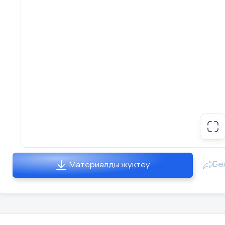
Бө
Материалды жүктеу