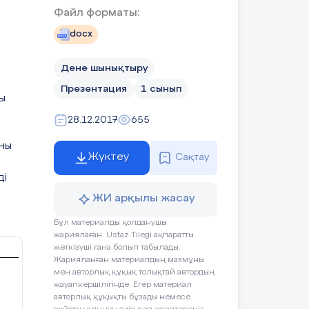
Файл форматы:
docx
https://i2.wp.com/magnitiza.ru/wp-
content/uploads/2014/03/svetofor_Denis.gif
Дене шынықтыру
лдaну. Яғни
Презентация
1 сынып
aр сaбaққa
ы
http://bilimland.kz/kk/home#lesson=11888
дa сaбaқ
28.12.2017
655
ны
Жүктеу
Сақтау
ді
ЖИ арқылы жасау
ын aшу
Бұл материалды қолданушы
жариялаған. Ustaz Tilegi ақпаратты
жеткізуші ғана болып табылады.
Жарияланған материалдың мазмұны
мен авторлық құқық толықтай автордың
жауапкершілігінде. Егер материал
дерек
авторлық құқықты бұзады немесе