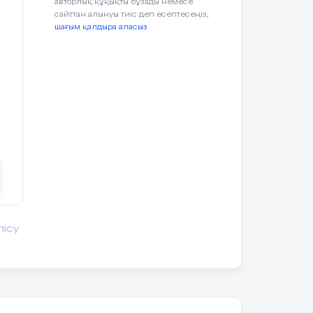
авторлық құқықты бұзады немесе
сайттан алынуы тиіс деп есептесеңіз,
шағым қалдыра аласыз
лісу