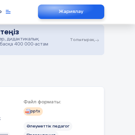
р
Жариялау
теңіз
ер, дидактикалық
Толығырақ
 басқа 400 000-астам
Файл форматы:
pptx
к
Əлеуметтік педагог