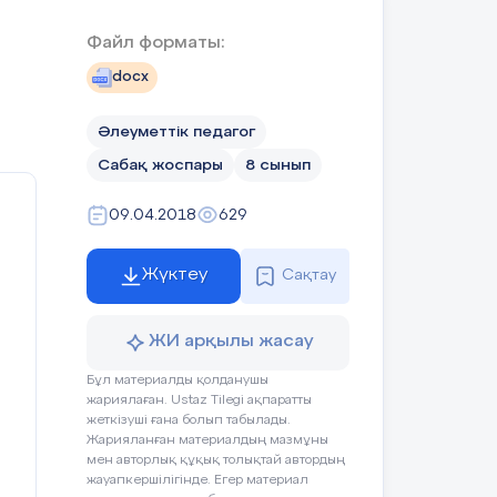
Файл форматы:
docx
Əлеуметтік педагог
Сабақ жоспары
8 сынып
09.04.2018
629
Жүктеу
Сақтау
ЖИ арқылы жасау
Бұл материалды қолданушы
жариялаған. Ustaz Tilegi ақпаратты
жеткізуші ғана болып табылады.
Жарияланған материалдың мазмұны
мен авторлық құқық толықтай автордың
жауапкершілігінде. Егер материал