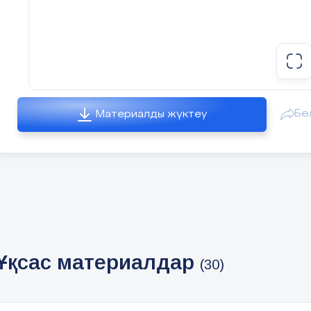
Бө
Материалды жүктеу
Ұқсас материалдар
(30)