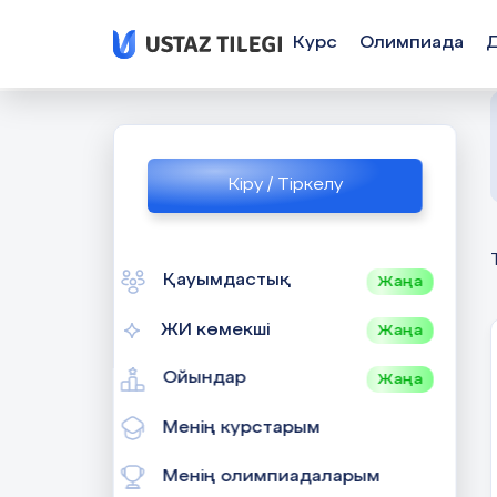
Курс
Олимпиада
Кіру / Тіркелу
Қауымдастық
Жаңа
ЖИ көмекші
Жаңа
Ойындар
Жаңа
Менің курстарым
Менің олимпиадаларым