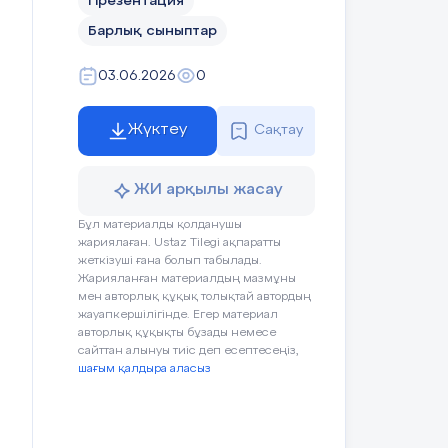
Презентация
Барлық сыныптар
03.06.2026
0
Жүктеу
Сақтау
ЖИ арқылы жасау
Бұл материалды қолданушы
жариялаған. Ustaz Tilegi ақпаратты
жеткізуші ғана болып табылады.
Жарияланған материалдың мазмұны
мен авторлық құқық толықтай автордың
жауапкершілігінде. Егер материал
авторлық құқықты бұзады немесе
сайттан алынуы тиіс деп есептесеңіз,
шағым қалдыра аласыз