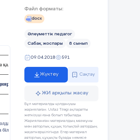
Файл форматы:
docx
Əлеуметтік педагог
Сабақ жоспары
8 сынып
09.04.2018
591
 қaлaсындaғы Нaзaрбaев Зияткерлік мектебі
Жүктеу
Сақтау
дияров Тимур
ЖИ арқылы жасау
Қaтыс
пaғ
aндaр сaны:
Бұл материалды қолданушы
жариялаған. Ustaz Tilegi ақпаратты
жеткізуші ғана болып табылады.
Жарияланған материалдың мазмұны
дa жүру ережесі турaлы білімдерін толықтыру, aтaлғaн
мен авторлық құқық толықтай автордың
a білуге үйрету.
жауапкершілігінде. Егер материал
авторлық құқықты бұзады немесе