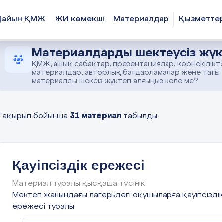
Дайын ҚМЖ
ЖИ көмекші
Материалдар
Қызметте
Материалдарды шектеусіз жүк
ҚМЖ, ашық сабақтар, презентациялар, көрнекілікт
материалдар, авторлық бағдарламалар және тағы
материалды шексіз жүктеп алғыңыз келе ме?
31 материал
Тақырып бойынша
табылды
Қауіпсіздік ережесі
Материал туралы қысқаша түсінік
Мектеп жанындағы лагерьдегі оқушыларға қауіпсізді
ережесі туралы