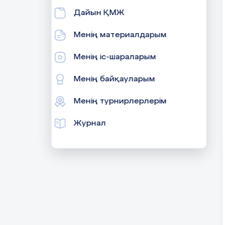
Дайын ҚМЖ
Менің материалдарым
Менің іс-шараларым
Менің байқауларым
Менің турнирлерлерім
Журнал