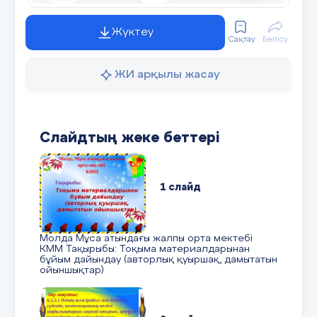
Жүктеу
Сақтау
Бөлісу
ЖИ арқылы жасау
Слайдтың жеке беттері
1 слайд
Молда Мұса атындағы жалпы орта мектебі
КММ Тақырыбы: Тоқыма материалдарынан
бұйым дайындау (авторлық қуыршақ, дамытатын
ойыншықтар)