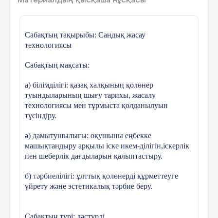
Материалдың қысқаша нұсқасы
* барлық қажетті құралдарды олар үшін арнайы
Кері байланыс
«екі жұлдыз , бір тілек»
орынға қойыңыз.
стикерлерді толтырып жем
ағашына жапсыру
3. Жұмыс кезінде не істеу керек:
Сабақтың тақырыбы: Сандық жасау
технологиясы
* алаңдатпаңыз, мұқият және ұқыпты болыңыз;
Сабақтың мақсаты:
* инелер мен түйреуіштерді тек инеге салыңыз;
а) білімділігі:
қазақ халқының қолөнер
* қайшыларды тек жабық пышақтар мен
туындыларының шығу тарихы, жасалу
сақиналармен алға қойыңыз.
технологиясы мен тұрмыста қолданылуын
түсіндіру.
* көзден жұмысқа дейінгі қашықтық 35 – 40 см-
ден кем болмауы керек.
ә) дамытушылығы:
оқушыны еңбекке
машықтандыру арқылы іске икем-ділігін,іскерлік
4. Жұмысты аяқтағаннан кейін не істеу керек:
пен шеберлік дағдыларын қалыптастыру.
* инедегі инелердің санын есептеңіз (олар жұмыс
б) тәрбиелілігі:
ұлттық қолөнерді құрметтеуге
басталғанға дейін болуы керек);
үйрету және эстетикалық тәрбие беру.
Бүгін мен не үйрендім
?
Маған не ұнады?
* жұмыс орнын тазалау.
Сабақтың түрі:
дәстүрлі