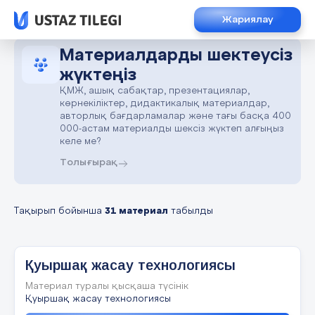
Жариялау
Материалдарды шектеусіз
жүктеңіз
ҚМЖ, ашық сабақтар, презентациялар,
көрнекіліктер, дидактикалық материалдар,
авторлық бағдарламалар және тағы басқа 400
000-астам материалды шексіз жүктеп алғыңыз
келе ме?
Толығырақ
Тақырып бойынша
31 материал
табылды
Қуыршақ жасау технологиясы
Материал туралы қысқаша түсінік
Қуыршақ жасау технологиясы