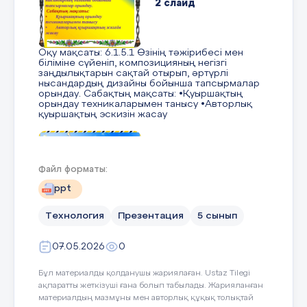
2 слайд
Оқу мақсаты: 6.1.5.1 Өзінің тәжірибесі мен
біліміне сүйеніп, композицияның негізгі
заңдылықтарын сақтай отырып, әртүрлі
нысандардың дизайны бойынша тапсырмалар
орындау. Сабақтың мақсаты: •Қуыршақтың
орындау техникаларымен танысу •Авторлық
қуыршақтың эскизін жасау
3 слайд
Файл форматы:
ppt
«Суреттер сөйлейді» әдісі бойынша білім
Технология
Презентация
5 сынып
алушыларды топқа біріктіру . 1-топ –Авторлық
қуыршақ 2-топ –Дамытатын ойыншықтар .
07.05.2026
0
Бұл материалды қолданушы жариялаған. Ustaz Tilegi
4 слайд
ақпаратты жеткізуші ғана болып табылады. Жарияланған
материалдың мазмұны мен авторлық құқық толықтай