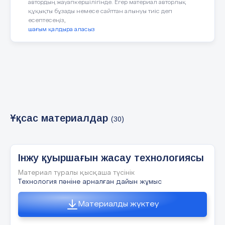
автордың жауапкершілігінде. Егер материал авторлық
құқықты бұзады немесе сайттан алынуы тиіс деп
« Миға шабул» әдісі •Қуыршақтар қандай
есептесеңіз,
материалдардан жасалады? •Қуыршақтар
шағым қалдыра аласыз
қандай қасиеттерге ие болуы тиіс, неге?
•Қуыршақты қандай материалдан тігуді
жоспарладыңдар?
5 слайд
Ұқсас материалдар
(30)
« Демонстрациялау» әдісі Суреттерді көрсету
арқылы білім алушы жаңа сабақтың тақырыбын
ашу және сабақ мақсатын айқындау.
Інжу қуыршағын жасау технологиясы
6 слайд
Материал туралы қысқаша түсінік
Технология пәніне арналған дайын жұмыс
Материалды жүктеу