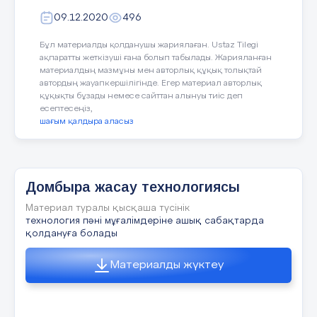
09.12.2020
496
12 слайд
Бұл материалды қолданушы жариялаған. Ustaz Tilegi
ақпаратты жеткізуші ғана болып табылады. Жарияланған
материалдың мазмұны мен авторлық құқық толықтай
Шығармашылық жеке жұмыс «Шұлықтан
автордың жауапкершілігінде. Егер материал авторлық
қуыршақ жасау» «Дизайнер» әдісі
құқықты бұзады немесе сайттан алынуы тиіс деп
есептесеңіз,
шағым қалдыра аласыз
13 слайд
Домбыра жасау технологиясы
Материал туралы қысқаша түсінік
технология пәні мұғалімдеріне ашық сабақтарда
14 слайд
қолдануға болады
Мазмұны
Материалды жүктеу