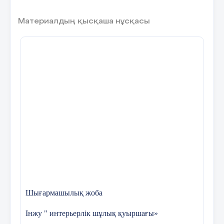
7 слайд
Материалдың қысқаша нұсқасы
«Джигсо әдісі» Жұптық жұмыс Оқушылар
қызықты деректер, тарихы және дәстүрлі
халықтың үлгідегі қуыршақтары туралы топпен
қорғап шығады.
8 слайд
«Құпия зат» әдісі Тоқыма қуыршақтың
түрлерінің атын табу
9 слайд
Шығармашылық жоба
Інжу
" интерьерлік шұлық қуыршағы»
Қуыршақ қаптөсек Қуыршақ қалта Шайнекке