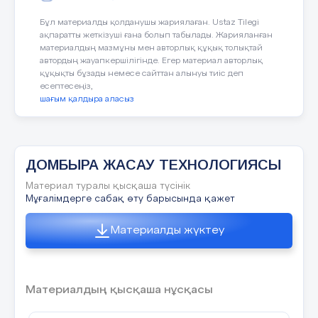
Ақпарат
көздері..................................................................19
1.Қазақ халқының қандай музыкалық аспаптары
Бұл материалды қолданушы жариялаған. Ustaz Tilegi
бар?
Топтастыру кестесін құрыңдар.
ақпаратты жеткізуші ғана болып табылады. Жарияланған
материалдың мазмұны мен авторлық құқық толықтай
шертер
автордың жауапкершілігінде. Егер материал авторлық
құқықты бұзады немесе сайттан алынуы тиіс деп
қобыз
есептесеңіз,
шағым қалдыра аласыз
жетіген
ДОМБЫРА ЖАСАУ ТЕХНОЛОГИЯСЫ
Материал туралы қысқаша түсінік
Мұғалімдерге сабақ өту барысында қажет
Ұлттық музыкалық
Материалды жүктеу
аспаптар
домбыра
сырнай
Материалдың қысқаша нұсқасы
дабыл