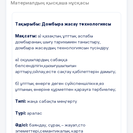
15 слайд
Материалдың қысқаша нұсқасы
Кіріспе.....................................................................................
I. зерттеу
Тақырыбы: Домбыра жасау технологиясы
бөлімі...............................................................6
Мақсаты:
а) қазақтың ұлттық аспабы
1.1. Шұлық қуыршағының
16 слайд
домбыраның шығу тарихымен таныстыру,
тарихы............................................................6
домбыра жасаудың технологиясын түсіндіру:
1.2. Интерьер дизайнындағы қуыршақтың
ә) оқушылардың сабаққа
рөлі.............................................8
белсенділігін,қызығушылығын
арттыру,ойлау,есте сақтау қабілеттерін дамыту;
1.3. Шұлық қуыршақтарын жасауға арналған
17 слайд
материалдар, құралдар мен
б) ұлттық өнерге деген сүйіспеншілікке,өз
жабдықтар................................................................................
ұлтының өнеріне құрметпен қарауға тәрбиелеу;
II. Технологиялық
Типі:
жаңа сабақты меңгерту
бөлім................................................................10
Түрі:
аралас
18 слайд
2.1. Өнім нұсқаларын әзірлеу және таңдауды
негіздеу........................10
Әдісі:
баяндау, сұрақ – жауап,сто
элеметтері,семантикалық карта