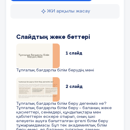
ЖИ арқылы жасау
Слайдтың жеке беттері
1 слайд
Тұлғалық бағдарлы білім берудің мәні
2 слайд
Тұлғалық бағдарлы білім беру дегеніміз не?
Тұлғалық бағдарлы білім беру – баланың жеке
қасиеттері, сенімдері, құндылықтары мен
қабілеттерін ескере отырып, оның ішкі
әлеуетін ашуға бағытталған іргелі білім беру
тұжырымдамасы. Бұл тек академиялық білім
беру емес, әр баланың тұлғалық дамуын,