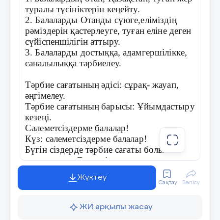
туралы түсініктерін кеңейту.
2. Балаларды Отанды сүюге,еліміздің
рәміздерін қастерлеуге, туған еліне деген
сүйіспеншілігін аттыру.
3. Балаларды достыққа, адамгершілікке,
Мектеп директорының
саналылыққа тәрбиелеу.
м.а.________________ Анафина Г.М.
Тәрбие сағатының
әдісі: сұрақ- жауап,
әңгімелеу.
Тәрбие сағатының
барысы: Ұйымдастыру
Әдіскер: _________________
Байсеитова
кезеңі.
Б. М.
Сәлеметсіздерме балалар!
Жетекші
Күз: сәлеметсіздерме балалар!
тәрбиеші:_________________У
Бүгін сіздерде тәрбие сағаты болып
разалина
Г. Ж.
жатыр екен. Дендерің сау,
дастархандарың мол болсын !
Жүктеу
Мен өзім ғана келген жоқпын, өзіммен
Сақтау
Бөлісу
бірге айларымды ерте келдім.
Тәрбиеші: Бізге қонаққа күздің
ЖИ арқылы жасау
қыркүйек, қазан, қараша айлары