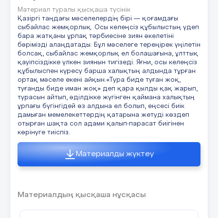
Астан басқа өзгені
Балалар бүгінгі ашық тәрбие сағаты
Материал туралы қысқаша түсінік
Психолог: «Қазір мен сендерге
ұнады ма?
Қазіргі таңдағы мәселелердің бірі — қоғамдағы
бірнеше сөздерді атаймын.
Елемейміз, білмеймі
сыбайлас жемқорлық. Осы келеңсіз құбылыстың үдеп
Ойын :Өз туыңды тауып ал
.
Алдыңдағы суреттерге қарап,
бара жатқаны ұрпақ тәрбиесіне зиян әкелетіні
бәрімізді алаңдатады. Бұл мәселеге тереңірек үңілетін
мен айтқан сөзді есте сақтауға
Қорытынды: Байтақ дала жерім менің
болсақ, сыбайлас жемқорлық ел болашағына, ұлттық
Ойнайық та,
9.30-
1.Сөйлеуді
1
көмектесетін бір затты таңдап ал
Арта берсін даңқың сенің
қауіпсіздікке үлкен зиянын тигізеді. Яғни, осы келеңсіз
10.20
дамыту
Көк байрағың желбіресін
да, оны бөлек жерге қой», — деп
құбылыспен күресу барша халықтың алдында тұрған
Т
ортақ мәселе екені айқын.«Тура биде туған жоқ,
Егеменді елім менің – дей отырып,
нұсқау береді.
туғанды биде иман жоқ» деп қара қылды қақ жарып,
Құрметті қонақтар, балалар осымен
турасын айтып, әділдікке жүгінген қаймана халықтың
Республика күніне арналған
Бірінші сөз оқылады. Бала
ұрпағы бүгінгідей өз алдына ел болып, еңсесі биік
ойлайық»
Тақырыбы:
к
«Қазақстан-туған елім, ұлы өлкем» атты
дамыған мемелекеттердің қатарына жетуді көздеп
алдындағы суреттен таңдаған
(ҰОҚ)
«Біздің
т
отырған шақта сол адами қалып-парасат биігінен
ашық тәрбие сағатымыз аяқталды
соң, екінші сөз және ары қарай
.
тобымыз»
көрінуге тиіспіз.
осылайша оқылады. Бала
М
саяхат
і
психолог айтқан сөзді қайталап,
Материалды жүктеу
Мақсаты:
а
өз заттарының ішінен
Балаларға көңіл
ж
байланыстыратын суретті алып,
күй сыйлау топ
с
есінде сақтауы қажет.
болмелерімен,
с
Материалдың қысқаша нұсқасы
заттармен
Мысалы: өрт, зауыт, сиыр,
2
таныстыру,