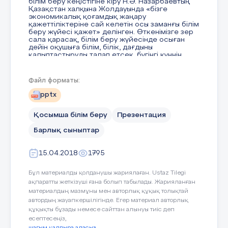
білім беру кеңістігіне кіру Н.Ә. Назарбаевтың
Қазақстан халқына Жолдауында «бізге
экономикалық қоғамдық жаңару
Аксиологиялық (құндылық);
қажеттіліктеріне сай келетін осы заманғы білім
беру жүйесі қажет» делінген. Өткенімізге зер
Когнитивтік (білімділік);
сала қарасақ, білім беру жүйесінде осыған
дейін оқушыға білім, білік, дағдыны
Тұлғалық;
қалыптастыруды талап етсек, бүгінгі күннің
мақсаты – іскерлік қарым-қатынас, оларды өз
бетімен білім алуға бағыттау. Сондықтан да
Қызметтік-шығармашылық (операциялық-
технологиялық)
қазіргі замандағы педагогикалық ғылымның
Файл форматы:
ерекшелігі – баланың тұлғалық дамуына
бағытталған жаңа білім технологияларын
Сыртқы дүниеден қабылдағанның барлығына
pptx
қалыптастыру, ұмтылу болып табылады.
оқушы
таңдаумен қарайды. Ғылыми-
педагогикалық логиканың барлық ережелері
Қосымша білім беру
Презентация
бойынша бір жүйеге біріктірілген түсініктердің
барлығын оқушылар игере алады деп айта
Барлық сыныптар
алмаймыз,
оқушы
, көбінесе,өзінің жеке
3 слайд
тәжірибесінде пайдаланатын түсініктерді ғана
меңгереді. Сондықтан оқу үрдісін
15.04.2018
1795
ұйымдастырғандағы бастапқы нүкте субъектік
тәжірибені көкейтестілендіру, байланыстарды
іздеу, дамудың жақын аймақтарын анықтау.
Бұл материалды қолданушы жариялаған. Ustaz Tilegi
Мақсаты: Білімді жеке тұлғаға бағыттау
арқылы өзін-өзі таныған, ақыл – ойын жан-жақты
ақпаратты жеткізуші ғана болып табылады. Жарияланған
дамытқан «Мендік» пікірі қалыптасқан оқушы
Оқу қызметінің тәсілі
материалдың мазмұны мен авторлық құқық толықтай
тәрбиелеу.
автордың жауапкершілігінде. Егер материал авторлық
ОҚТ метабілім ретінде, танымның әдіс, тәсілдері
құқықты бұзады немесе сайттан алынуы тиіс деп
4 слайд
ретінде қарастырылады;
есептесеңіз,