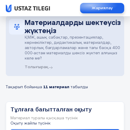
Жариялау
Материалдарды шектеусіз
жүктеңіз
ҚМЖ, ашық сабақтар, презентациялар,
көрнекіліктер, дидактикалық материалдар,
авторлық бағдарламалар және тағы басқа 400
000-астам материалды шексіз жүктеп алғыңыз
келе ме?
Толығырақ
Тақырып бойынша
11 материал
табылды
Тұлғаға бағытталған оқыту
Материал туралы қысқаша түсінік
Оқыту жайлы түсінік