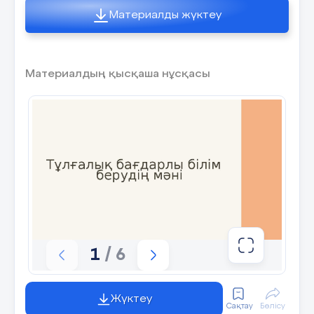
Материалды жүктеу
Материалдың қысқаша нұсқасы
1
/ 6
Жүктеу
Сақтау
Бөлісу