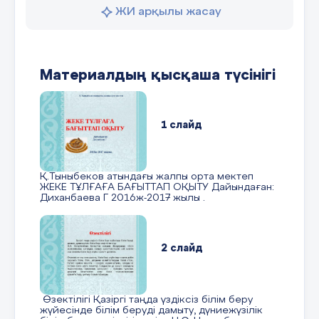
Өзіндік ойын білдіре алатын тұлға;
ЖИ арқылы жасау
Субъективтілік;
Мен - концепциясы;
Материалдың қысқаша түсінігі
Таңдау;
Педагогикалық қолдау;
1 слайд
Принциптері
Көкейтесті мәселелерді өзіндік шешу;
Қ.Тыныбеков атындағы жалпы орта мектеп
Жеке даралық;
ЖЕКЕ ТҰЛҒАҒА БАҒЫТТАП ОҚЫТУ Дайындаған:
Диханбаева Г 2016ж-2017 жылы .
Субъективтілік;
Таңдау;
2 слайд
Шығармашылық пен сәттілік;
Сенімділік пен қолдау;
Өзектілігі Қазіргі таңда үздіксіз білім беру
Тұлғаға бағытталған оқытудың мазмұнының
жүйесінде білім беруді дамыту, дүниежүзілік
компоненттері: