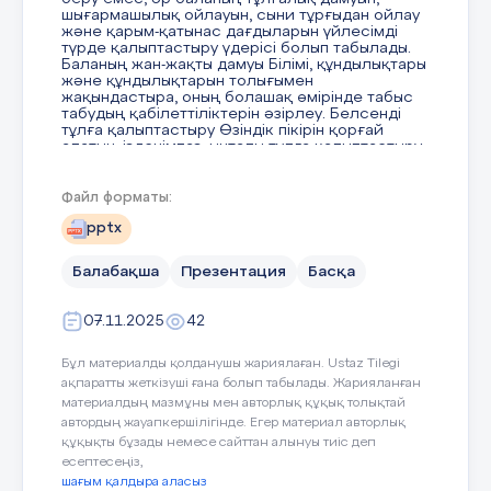
шығармашылық ойлауын, сыни тұрғыдан ойлау
және қарым-қатынас дағдыларын үйлесімді
түрде қалыптастыру үдерісі болып табылады.
Баланың жан-жақты дамуы Білімі, құндылықтары
және құндылықтарын толығымен
жақындастыра, оның болашақ өмірінде табыс
табудың қабілеттіліктерін әзірлеу. Белсенді
тұлға қалыптастыру Өзіндік пікірін қорғай
алатын, ізденімпаз, ынталы тұлға қалыптастыру,
әрекеттер арқылы дамуды қамтамасыз ету.
Тәрбие мен оқытудың біріктігі Ақпарат пен
құндылықтардың өзара байланысын құра
Файл форматы:
отырып, баланың адамгершілік дамуын іс-
әрекеті арқылы бақылау Мақсаты – баланы
pptx
белсенді, ізденімпаз, шығармашыл және
жауапты тұлға ретінде қалыптастыру. Тәрбие
Балабақша
Презентация
Басқа
мен оқытудың біртұтас процесі ретінде
қарастырылады, мұнда педагог тек ғана
ақпарат берудің емес, баланың ішкі әлеуетін
07.11.2025
42
табысты түрде алға қарай шынайы дамыту.
Бұл материалды қолданушы жариялаған. Ustaz Tilegi
ақпаратты жеткізуші ғана болып табылады. Жарияланған
3 слайд
материалдың мазмұны мен авторлық құқық толықтай
автордың жауапкершілігінде. Егер материал авторлық
құқықты бұзады немесе сайттан алынуы тиіс деп
Тұлғалық бағдарлы білім берудің
есептесеңіз,
педагогикалық негіздері Қаталық педагог
шағым қалдыра аласыз
Константин Дмитриевич Ушинский тәрбиені