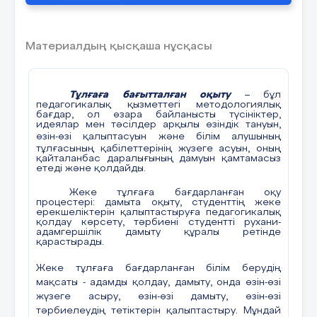
Тұлғалық бағдарлы білім берудің қоғамдағы
маңызы Қазіргі заманның сыршашыл
Материалдың қысқаша нұсқасы
өзгерісінде, қоғам икемді, шығармашыл,
жауапты азаматтарды талап етеді. Тұлғалық
бағдарлы білім беру – бұл қоғамның байлану
ынамына сәйкес келген жабықылық құнды
жүйе. Икемді азаматтарды тәрбиелеу
Тұлғаға бағытталған оқыту
– бұл
Қоғамның өзгермелі талаптарына сай, жаңа
педагогикалық қызметтегі методологиялық
міндеттерге тез бейімделе алатын, заманауи
бағдар, ол өзара байланысты түсініктер,
білімді ұрпақ тәрбиелеу – басты мақсаттардың
идеялар мен тәсілдер арқылы өзіндік тануын,
бірі. Шығармашыл әлеуеттердін дамыту Жаңа
өзін-өзі қалыптасуын және
білім алушының
заманның бәсекеге қабілетті, инновациялық
тұлғасының қабілеттерінің жүзеге асуын, оның
ойлау сәндігін ұрпаққа жеткізу және оларда
қайталанбас даралығының дамуын қамтамасыз
ізденімпа здықты құру. Ұлттық құндылықтарды
етеді және қолдайды.
сақтау Білім мен тәрбиенің бірлігін қамтамасыз
ете отырып, ұлттық даму мәдениеті мен
Жеке тұлғаға бағдарланған оқу
құндылықтарын жас ұрпаққа жеткізу маңызды.
процестері: дамыта оқыту, студенттің жеке
Ынамды азаматтарды құру Өз пікірін сенімді
ерекшеліктерін қалыптастыруға педагогикалық
түрде айта алатын, қоғамға пайдалы үлесін
қолдау көрсету, тәрбиені студентті рухани-
қосатын, әділ және сын тұрғысынан ойлай
адамгершілік дамыту құралы ретінде
білетін азаматтарды қалыптастыру қажет
қарастырады.
Қоғамдық дамудың негізі балалық шақтан
басталады. Мектепке дейінгі білім беру
Жеке тұлғаға бағдарланған білім берудің
саласында балалардың ішкі әлеуетін толық
ашуға бағытталған жұмыстар жүргізілуі тиіс.
мақсаты - адамды қолдау, дамыту, онда өзін-өзі
Бұл тек сараланған әдістер жиынтығы емес,
жүзеге асыру, өзін-өзі дамыту, өзін-өзі
балалық шақтан белсенді, дербес, өз
тәрбиелеудің тетіктерін қалыптастыру. Мұндай
құндылықтарын қалыптастыра алатын ұлт