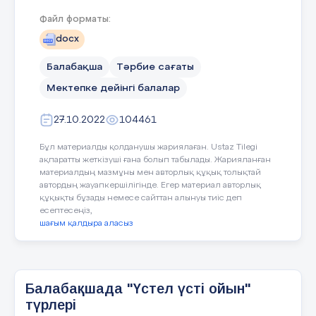
келіпті.Осы айлар ішінен қазан айына сөз
Файл форматы:
берсек.
Менің атым- қазан. Күзгі жиын-терінің
docx
соңғы айымын, еңбеккер елді той-
думанға кенелтемін.
Балабақша
Тәрбие сағаты
Балалар қазан айында қандай мереке
Мектепке дейінгі балалар
күндер барын білесіңдер?
27.10.2022
104461
Балалар:- Ұстаздар күні,
-Қарттар күні,
Бұл материалды қолданушы жариялаған. Ustaz Tilegi
–
Республика күні
.
ақпаратты жеткізуші ғана болып табылады. Жарияланған
материалдың мазмұны мен авторлық құқық толықтай
автордың жауапкершілігінде. Егер материал авторлық
Тәрбиеші: Олай болса балалар!
25-қазан
құқықты бұзады немесе сайттан алынуы тиіс деп
Республика күніне
есептесеңіз,
арналған
«Қазақстан – туған елім,ұлы
шағым қалдыра аласыз
өлкем» атты ашық тәрбие сағатымызды
бастаймыз.
Хор:Әнұран.
Балабақшада "Үстел үсті ойын"
Тәрбиеші: Балалар арайлаған таңды
түрлері