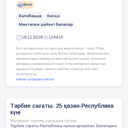
болады. •Құмарлық- бағыт-бағдардың ең
docx
қарапайым биологиялық формасы. •Көзқарас-
Мінездеме
қоршаған дүние болмысын философиялық,
Балабақша
Басқа
эстетикалық, этикалық, жаратылыстану және
басқа ғылымдар жүйесінде тану. •Наным-
Қалдарбек Дияна
«№2 орта
Мектепке дейінгі балалар
адамды әрекетке ықпалдаушы мотивтер
мектеп» КММ жанындағы мектепке
жүйесі, бағыт-бағдардың ең жоғарғы формасы.
дейінгі шағын орталықтың
№ 2
18.11.2018
124419
15 слайд
ортаңғы тобында
22.01.18 – 16.02.18 аралығында
Назарларыңызға рахмет!
Бұл материалды қолданушы жариялаған. Ustaz Tilegi
педагогикалық практикадан өтті.
ақпаратты жеткізуші ғана болып табылады. Жарияланған
2018 жылдың 1 ақпан күні
№ 2
материалдың мазмұны мен авторлық құқық толықтай
автордың жауапкершілігінде. Егер материал авторлық
ортаңғы
тобында «Жолда жүру
құқықты бұзады немесе сайттан алынуы тиіс деп
ережесі» тақырыбындағы алғашқы
есептесеңіз,
сабағын өтті. Сабақтың барысында
шағым қалдыра аласыз
оның білімділігі, шеберлігі және
балаларды өзіне бейімдей алу
қабілетіне ие екендігі айқындалды.
Дияна қызықты ойындар, сайыстар мен
Тәрбие сағаты. 25 қазан-Республика
қоса қимыл- қозғлыс ойындарындар,
күні
психологиялық ойындар, рөлдік
ойындар ұйымдастырды. Балаларға
Материал туралы қысқаша түсінік
мақал- мәтел, тақпақтар жататып,
Тәрбие сағаты Республика күніне арналған. Балаларға