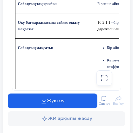
Сабақтың тақырыбы:
Бірнеше айнымалысы 
Оқу бағдарламасына сәйкес оқыту
10.2.1.1
- бірнеше а
мақсаты:
дәрежесін анықтау
Сабақтың мақсаты:
Бір айнымалыс
Көпмүшені кано
коэффициентін 
Жүктеу
Уақыты
Кезең
Педагогтің әрекеті
Сақтау
Бөлісу
дері
ЖИ арқылы жасау