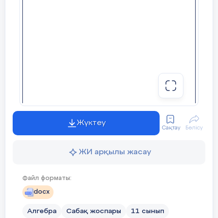
Өрнектерді қарап шығыңыз. Бір айны
қасына «˅» белгісін, бірнеше айнымалы
белгісін, көпмүше болып табылмайтын 
белгісін қойыңыздар.
Жүктеу
Сақтау
Бөлісу
ЖИ арқылы жасау
2-тапсырма
Файл форматы:
Көпмүшенің дәрежесі мен коэффиц
docx
коэфициенттен бастаңыз. Көпмүше
қосындысын табыңыз.
Алгебра
Сабақ жоспары
11 сынып