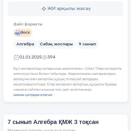
Бекіту
Тапсырмалар.
тапсырмасы
ЖИ арқылы жасау
-бірлік шеңбер
1
№
25 мин
Файл форматы:
Тік төртбұрыштың ұзындығы енінен 5 с
Құндылықтарды
дарыту
«Жалпыға бірд
Ауданы 150 см2 болса, төртбұрыштың 
docx
серіктестік жә
табыңдар.
Алгебра
Сабақ жоспары
9 сынып
2
№
01.01.2025
394
25 мин
Бекіту
Тапсырмалар.
Шахтаға лақтырылған тастың дауысы
тапсырма
Бұл материалды қолданушы жариялаған. Ustaz Tilegi ақпаратты
Уақыты
Кезең дері
Педагогтің әрекеті
2.
лары
№
кейін естілді. Дыбыс жылдамдығы
жеткізуші ғана болып табылады. Жарияланған материалдың
мазмұны мен авторлық құқық толықтай автордың
көпмүшені көбейткіштерге жіктең
, еркін түсу
жауапкершілігінде. Егер материал авторлық құқықты бұзады
5 минут
Сабақтың
Ұйымдастыру
кезеңі.
немесе сайттан алынуы тиіс деп есептесеңіз,
шағым қалдыра аласыз
басы
үдеуін
Көпмүше үшінші дәрежелі болға
Сәлеметсіздерме!
екінші дәрежелі көпмүшелердің кө
деп алып, шахтаның тереңдігін табыңыз
Атмосфералық жағдайды
Оны
Шешуі:
Шахтаның тереңдігін табу үшін
қалыптастыру.
7 сынып Алгебра ҚМЖ 3 тоқсан
және
Материал туралы қысқаша түсінік