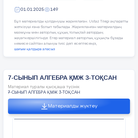
01.01.2025
149
3
Q(x) = 2x
-x+4
Бұл материалды қолданушы жариялаған. Ustaz Tilegi ақпаратты
жеткізуші ғана болып табылады. Жарияланған материалдың
4
2
F(x) = 2x
+5x
-1
мазмұны мен авторлық құқық толықтай автордың
жауапкершілігінде. Егер материал авторлық құқықты бұзады
Қосымша 2 бойынша жеке тапсыр
немесе сайттан алынуы тиіс деп есептесеңіз,
шағым қалдыра аласыз
Тапсырма
№3
көпмүшені канонды
а)
(х + 1)(х - 1)(х - 2);
7-СЫНЫП АЛГЕБРА ҚМЖ 3-ТОҚСАН
2
2
б) (х + 1)
(х - 2) - (х + 1)(х - 2)
,
Материал туралы қысқаша түсінік
2
7-СЫНЫП АЛГЕБРА ҚМЖ 3-ТОҚСАН
в) (2х + 1)(2
х
- I)
;
2
3
Материалды жүктеу
г) (2х + 1)(2
х
- I)
+ (1 - 2х)
Тапсырма №4