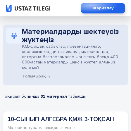
Жариялау
Материалдарды шектеусіз
жүктеңіз
ҚМЖ, ашық сабақтар, презентациялар,
көрнекіліктер, дидактикалық материалдар,
авторлық бағдарламалар және тағы басқа 400
000-астам материалды шексіз жүктеп алғыңыз
келе ме?
Толығырақ
Тақырып бойынша
31 материал
табылды
10-СЫНЫП АЛГЕБРА ҚМЖ 3-ТОҚСАН
Материал туралы қысқаша түсінік