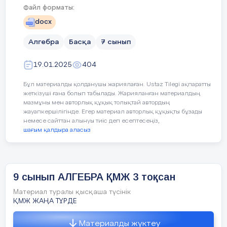
L-
шеңбер
доғасының
Құндылықтарды дарыту
шешу
Файл форматы:
ұзындығы
;
;
docx
Рефлексия
R-
шеңбер
радиусы
;
Алгебра
Басқа
7 сынып
Білемін
Білдім
Біл
-
шеңбер
доғасына
сәйкес
;
19.01.2025
404
бұрыш
Бұл материалды қолданушы жариялаған. Ustaz Tilegi ақпаратты
жеткізуші ғана болып табылады. Жарияланған материалдың
Анықтама
.
Ұзындығы
;
мазмұны мен авторлық құқық толықтай автордың
шеңбер
радиусының
жауапкершілігінде. Егер материал авторлық құқықты бұзады
Бағалау.
ұзындығына
тең
,
доғаға
немесе сайттан алынуы тиіс деп есептесеңіз,
Жауабы:
сәйкес
келетін
центрлік
шағым қалдыра аласыз
Уақыты
Кезең дері
Педаг
бұрыш
1
радиандық
;
бұрыш
деп
аталады
.
5 минут
Ұйым
Сәлеметсіздерме!
Сонда
толық
шеңбердің
9 сынып АЛГЕБРА ҚМЖ 3 тоқсан
;
ұзындығына
сәйкес
Екі өрнектің квадраттары
дастыру
Бүгін,
келетін
,
толық
бұрыш
Материал туралы қысқаша түсінік
қарастырамыз
Бүгінгі сабақта меңг
ҚМЖ ЖАҢА ТҮРДЕ
квадраттарының айырмасы форм
Оқулықпен жұмыс. №30.6, №30
радиан
,
ал
жарты
шеңбердің
рдиандық
Материалды жүктеу
-
екі өрнектің квадраттарының 