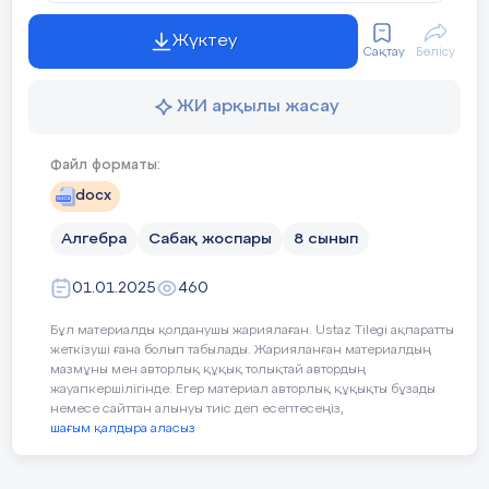
Сабақтың тақырыбы:
Біртекті және с
Жүктеу
Сақтау
Бөлісу
Оқу бағдарламасына сәйкес оқыту
10.2.1.2
- симмет
ЖИ арқылы жасау
Ұжымдық жұмыс
мақсаты:
Жаңа тақырыптың түсіндірілуі
Файл форматы:
симметри
я
Сабақтың мақсаты:
docx
Сабақ мақсаты мен бағалау критерийлерін таныстыру;
біртекті кө
Алгебра
Сабақ жоспары
8 сынып
Бейнероликті қолдана отырып, бекіту тапсырмаларын орындату
симметриял
01.01.2025
460
Бұл материалды қолданушы жариялаған. Ustaz Tilegi ақпаратты
Уақыты
Кезең дері
Педагогтің әрекеті
Құндылықтарды
дарыту
«Жалпыға бірде
жеткізуші ғана болып табылады. Жарияланған материалдың
мазмұны мен авторлық құқық толықтай автордың
және жеке жұмыс
жауапкершілігінде. Егер материал авторлық құқықты бұзады
5 минут
Ұйым
Сәлеметсіздерме!
немесе сайттан алынуы тиіс деп есептесеңіз,
дастыру
шағым қалдыра аласыз
Бүгін,
Мәтінді есептерді квадрат теңдеу
көмегімен шешу
тақырыптарын қараст