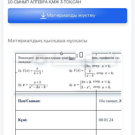
10-СЫНЫП АЛГЕБРА ҚМЖ 3-ТОҚСАН
Материалды жүктеу
Материалдың қысқаша нұсқасы
1

6

l
i
m
Бөлім:
10.3А Көпмүшелер
Педагогтің Тегі, Аты,Әкесінің аты
Абдуллаева Д
Пән/Сынып:
10
а
сынып, ЖМБ. Қа
Күні:
08.01.24