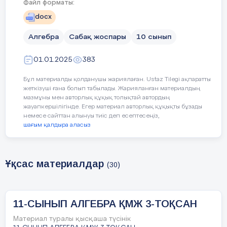
Файл форматы:
5 минут
Ұйымдас
Сәлеметсіздерме!
тыру
docx
Бүгін, Бірнеше айнымалысы бар көпмүш
стандарт түрі
тақырыбын қарастырамыз.
Алгебра
Сабақ жоспары
10 сынып
Бүгінгі сабақта меңгеретініңіз:
01.01.2025
383
-
бірнеше айнымалысы бар көпмүшенінің
Бұл материалды қолданушы жариялаған. Ustaz Tilegi ақпаратты
жеткізуші ғана болып табылады. Жарияланған материалдың
және оны стандарт түрге келтіру,
станда
мазмұны мен авторлық құқық толықтай автордың
көпмүшенің дәрежесін анықтау
жауапкершілігінде. Егер материал авторлық құқықты бұзады
немесе сайттан алынуы тиіс деп есептесеңіз,
Ұйымдастыру.
шағым қалдыра аласыз
Үй жұмысын тексеру.
Ұқсас материалдар
(30)
10 мин
Негізгі
Тақырып: «Бірнеше айнымалысы ба
бөлім
олардың стандарт түрі
»
11-СЫНЫП АЛГЕБРА ҚМЖ 3-ТОҚСАН
Анықтама.
Бірмүшелердің қосындысы
к
Материал туралы қысқаша түсінік