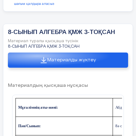
(х-1)(х+1)+(х
-2)(х-3)
шағым қалдыра аласыз
8-СЫНЫП АЛГЕБРА ҚМЖ 3-ТОҚСАН
5 минут
Бүгінгі сабақта:
Материал туралы қысқаша түсінік
-
бірнеше айнымалысы бар көпмүшенінің
8-СЫНЫП АЛГЕБРА ҚМЖ 3-ТОҚСАН
оны стандарт түрге келтіру,
стандарт тү
анықтау
Материалды жүктеу
-
симметриялы және біртекті көпмүшелер
Кері байланыс:
Материалдың қысқаша нұсқасы
Білемін
Білдім
Мұғалімнің аты-жөні:
Абдуллаева
Пән/Сынып:
8ә сынып