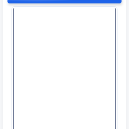
5 минут
Үй тапсырмасын сұрау
4-тапсырма. Суреттер және өрнектер
бойынша есептер құрастыр.
г)
1 теннис добы-130тг
6 теннис добы -?тг
Ш:
130*6=780тг (6 данасы)
Ж:
6 теннис добы 780тг тұрады.
д
)
Теннис ракеткасы-450тг
?тг кем
Теннис добы-130тг-ден 3дана