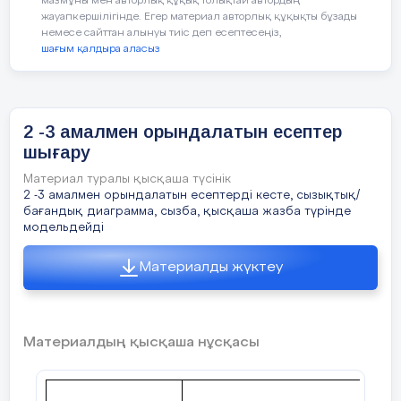
мазмұны мен авторлық құқық толықтай автордың
Матемтика сабағын бастай
ә)
1 кәмпит -136тг
жауапкершілігінде. Егер материал авторлық құқықты бұзады
бөлімін жалғастырамыз
.
немесе сайттан алынуы тиіс деп есептесеңіз,
шағым қалдыра аласыз
7 кәмпит -?тг
ІІ. Үй тапсырмасын сұра
Ш:
136*7=952 тг
Ой қозғау.
Ж:
7 кәмпитке 952 тг төленді.
2 -3 амалмен орындалатын есептер
«Матемаикалық диктант»
шығару
пысықтау
б)
1 шоколад-248тг
Материал туралы қысқаша түсінік
8 мин
2 -3 амалмен орындалатын есептерді кесте, сызықтық/
3 шоколад-? тг
бағандық диаграмма, сызба, қысқаша жазба түрінде
Сабағымыздың тақыры
модельдейді
Ш:
248*3=744тг
2-3 амалмен орындалатын
Материалды жүктеу
Ж:
3 шоколад 744 тг тұрады.
(Бекіту сабағы)
Ұжымдық жұмыс
"Ойлан, таңдап ал" әдісі.
Материалдың қысқаша нұсқасы
3-тапсырма. Сен 700 теңгеге не сатып
Бүгінгі сабақта сен:
аласың?