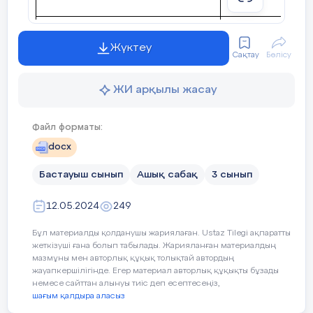
- Не қиын болды ?
Үйге тапсырма:
Осы сабақта қол жеткізілетін оқу
3.5.1.1 2-3 ама
Жүктеу
мақсаттары (оқу
бағандық диагра
Сақтау
Бөлісу
6-тапсырма. Қысқаша жазылуы бойынша
бағдарламасына сілтеме):
есептер құрастырып, оларды шығар.
ЖИ арқылы жасау
3
автобуста -25баладан
Сабақтың мақсаты
:
2-3 амалме
бағандық диа
Файл форматы:
? бала
жауабын алд
docx
Құндылықтар:
5 автобуста -38 баладан
Бастауыш сынып
Ашық сабақ
3 сынып
Топтық, 
Ш:
1
) 25*3=75б (3 автобуста)
12.05.2024
249
ынтымақтас
білімді қолд
2) 38*5=190б (5 автобуста)
Бұл материалды қолданушы жариялаған. Ustaz Tilegi ақпаратты
жеткізуші ғана болып табылады. Жарияланған материалдың
3) 75+190=265б (
барлығы
)
мазмұны мен авторлық құқық толықтай автордың
Сабақтың барысы:
жауапкершілігінде. Егер материал авторлық құқықты бұзады
Өрнек:
25*3+38*5
=265 бала
немесе сайттан алынуы тиіс деп есептесеңіз,
шағым қалдыра аласыз
Сабақтың
Педагогтің
әрекеті