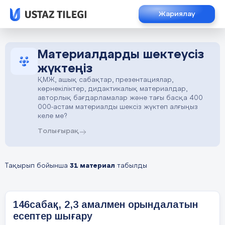
Жариялау
Материалдарды шектеусіз
жүктеңіз
ҚМЖ, ашық сабақтар, презентациялар,
көрнекіліктер, дидактикалық материалдар,
авторлық бағдарламалар және тағы басқа 400
000-астам материалды шексіз жүктеп алғыңыз
келе ме?
Толығырақ
Тақырып бойынша
31 материал
табылды
146сабақ, 2,3 амалмен орындалатын
есептер шығару