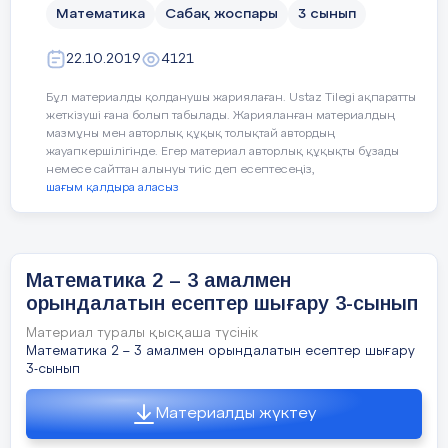
Та
Математика
Сабақ жоспары
3 сынып
ор
Сергіту сәті. Сергітуші додокаэдр
22.10.2019
4121
2- тапсырма «Ойлан, жұптас,
Бұл материалды қолданушы жариялаған. Ustaz Tilegi ақпаратты
талқыла» әдісі.
жеткізуші ғана болып табылады. Жарияланған материалдың
мазмұны мен авторлық құқық толықтай автордың
4а) Диаграммада жазғы лагерьде
жауапкершілігінде. Егер материал авторлық құқықты бұзады
демалған балалар туралы мәлімет
немесе сайттан алынуы тиіс деп есептесеңіз,
берілген. Диаграмма бойынша
шағым қалдыра аласыз
сұрақтар құрастырып, оны досыңа
қой.
1-маусымда лагерьде неше бала
Математика 2 – 3 амалмен
демалды?
орындалатын есептер шығару 3-сынып
Материал туралы қысқаша түсінік
2-маусымда неше бала демалды?
Сергіту
Математика 2 – 3 амалмен орындалатын есептер шығару
сәті 3
3-сынып
Ең көп бала демалған маусым
минут
қайсысы?
Материалды жүктеу