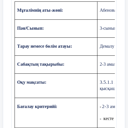
Ш:
450-350=100тг (қымбат)
Мұғалімнің аты-жөні:
Абенова Жана
Ж:
Киноға кіру билеті 100тг-ге қымбат.
3
)Әткеншек -400тг-ден 2 билет
Пән/Сынып:
3-сынып
?тг
Тарау немесе бөлім атауы:
Демалу мәдени
Шолу дөңгелегі-300тг
Ш:
400*2+300=1100тг (барлығы)
Сабақтың тақырыбы:
2-3 амалмен 
Ж:
Барлық аттракциондарға 1100тг төленді.
3.5.1.1 2-3 
Оқу мақсаты:
4
)Батут-200тг
қысқаша жазб
?тг арзан
2-3 амалмен
Бағалау критерийі:
-
Балалар теміржолы -250тг
- кесте бойын
Ш:
250-200=50тг (арзан)