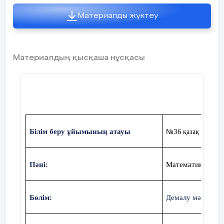
Материалды жүктеу
Материалдың қысқаша нұсқасы
Білім беру ұйымының атауы
36
қазақ орта ме
№
Пәні:
Математика
Бөлім:
Демалу мәдениеті