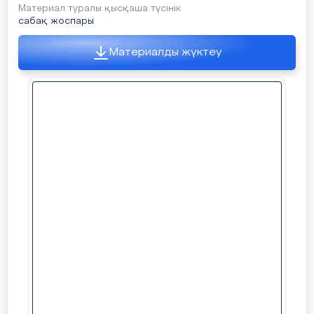
Материал туралы қысқаша түсінік
сабақ жоспары
Материалды жүктеу
Қ
ызыл алма-12 кг 5жәшік
барлығы ? кг алма
Ж
асыл алма-9 кг 3 жәшік
Шешуі: 12
•
5+9
•3
=60+27=87 (кг)
Жауабы: барлығы 87 кг алма
жинады
«Мақсат» дүкенінде түске дейін 12кг
қызыл алма мен 9кг жасыл алма
сатылды. Дүкенде түске дейін қанша
кг алма сатылды?
Ш: 12кг+9кг=21кг