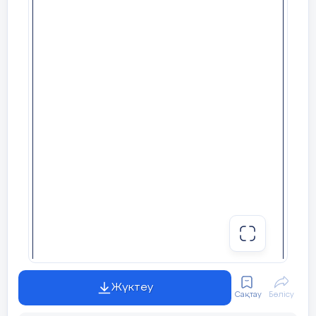
Бәрін білген балаға
Жақын болар алыс та
Өткен білімді еске түсіру:
Оқу тапсырмасын тексеру.
Топқа бөлу.
«Киіз үй»
әдісі арқылы
Оқу материалын жариялау
«Сұрақ-
жауап» әдісі арқылы жүреді:
- Өткенде қандай тақырып өттік?
-Қандай тапсырмалар орындадық?
Жүктеу
Сақтау
Бөлісу
-Ендеше бүгінгі сабағымызда
өткен