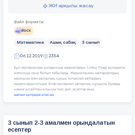
тақырыптарды бекітуге арналған
ЖИ арқылы жасау
тапсырмалар орындайтын
боламыз.
Файл форматы:
Дескрипторлар:
docx
Сұрақтарға жауап береді – 1 б
Математика
Ашық сабақ
3 сынып
06.12.2019
2354
Жаңа білім
1- тапсырмада дәптермен жұмыс
Та
жүзеге асады.
ор
Бұл материалды қолданушы жариялаған. Ustaz Tilegi ақпаратты
жеткізуші ғана болып табылады. Жарияланған материалдың
10 мин
мазмұны мен авторлық құқық толықтай автордың
1) Лагерьдегі демалыс кезінде
жауапкершілігінде. Егер материал авторлық құқықты бұзады
балалар алма жинауға көмектесті.
немесе сайттан алынуы тиіс деп есептесеңіз,
Жәшіктердің массасы туралы
шағым қалдыра аласыз
деректерді пайдалана отырып, есеп
құрастыр.
3 сынып 2-3 амалмен орындалатын
есептер