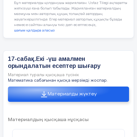
Бұл материалды қолданушы жариялаған. Ustaz Tilegi ақпаратты
жеткізуші ғана болып табылады. Жарияланған материалдың
мазмұны мен авторлық құқық толықтай автордың
жауапкершілігінде. Егер материал авторлық құқықты бұзады
немесе сайттан алынуы тиіс деп есептесеңіз,
шағым қалдыра аласыз
1
) Балмұздақ-200тг-ден 2дана
?тг
17-сабақ.Екі -үш амалмен
Шырын-75тг-ден 3дана
орындалатын есептер шығару
Ш:
200*2+75*3=625тг (барлығы)
Материал туралы қысқаша түсінік
Математика сабағынан қысқа мерзімді жоспар.
Ж:
Барлық затқа 625 тг төленді.
Материалды жүктеу
2
) Кино билеті -450тг
тг қымбат
Материалдың қысқаша нұсқасы
Театр билеті- 350тг