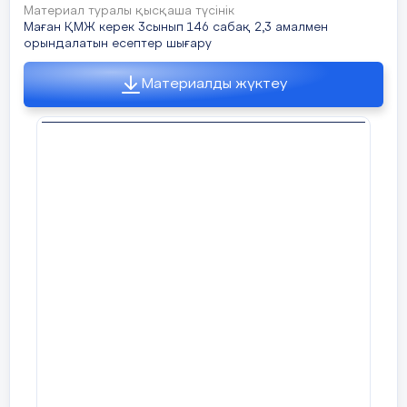
Материал туралы қысқаша түсінік
Маған ҚМЖ керек 3сынып 146 сабақ 2,3 амалмен
орындалатын есептер шығару
Материалды жүктеу