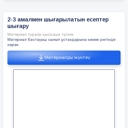
Ж:
Барлық автобуста 265 бала бар.
кезеңі/
Рефлекция
2-3 амалмен шығарылатын есептер
уақыт
шығару
Материал туралы қысқаша түсінік
Материал бастауыш сынып ұстаздарына көмек ретінде
Сабақтың
Ынтымақтастық атмосферасын
керек
басы
қалыптастыру
ширату жаттығулары
арқылы жүреді.
Материалды жүктеу
5 мин
Кел балалар, кәнекей
Парақтайық әліпби.
Талай қызық күтуде
ж
Бәрімізді әлемде.
Жалықпа сен жалықпа,
Оқы, тоқы арманда,