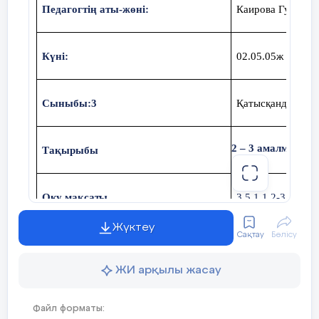
Педагогтің аты-жөні:
Каирова Гулмира
К
үні:
02.05.05ж
Сыныбы:3
Қатысқандар сан
2 – 3 амалмен о
Тақырыбы
Оқу мақсаты
3.5.1.1 2-3 амал
сызықтық/бағанды
Жүктеу
модельдеу
Сақтау
Бөлісу
ЖИ арқылы жасау
2-3 амалмен орынд
Сабақтың мақсаты
бағандық диаграмм
Файл форматы: