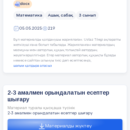
docx
саябақта демалу м
құндылық
Математика
Ашық сабақ
3 сынып
Сабақтың барыс
05.05.2025
219
Бұл материалды қолданушы жариялаған. Ustaz Tilegi ақпаратты
Сабақ-
Педагогтің әрекеті
жеткізуші ғана болып табылады. Жарияланған материалдың
мазмұны мен авторлық құқық толықтай автордың
тың
жауапкершілігінде. Егер материал авторлық құқықты бұзады
жоспар-
немесе сайттан алынуы тиіс деп есептесеңіз,
ланған
шағым қалдыра аласыз
кезең-
дері
2-3 амалмен орындалатын есептер
Сабақтың
I.
Психологиялық ахуал
шығару
басы
Материал туралы қысқаша түсінік
Сәлемдесу.
2-3 амалмен орындалатын есептер шығару
2 минут
«Ізгі тілек» әдісімен өтеді.
Материалды жүктеу