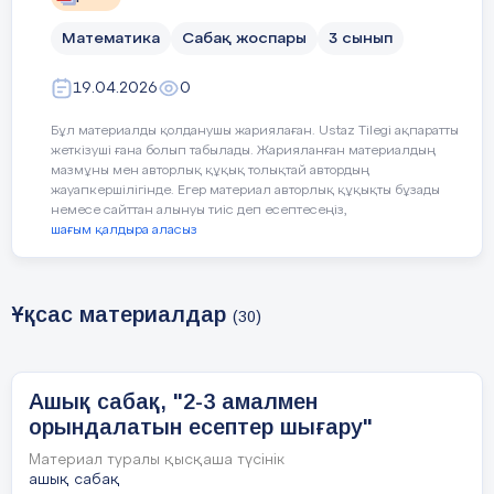
Математика
Сабақ жоспары
3 сынып
19.04.2026
0
Бұл материалды қолданушы жариялаған. Ustaz Tilegi ақпаратты
жеткізуші ғана болып табылады. Жарияланған материалдың
мазмұны мен авторлық құқық толықтай автордың
жауапкершілігінде. Егер материал авторлық құқықты бұзады
немесе сайттан алынуы тиіс деп есептесеңіз,
шағым қалдыра аласыз
Ұқсас материалдар
(30)
Ашық сабақ, "2-3 амалмен
орындалатын есептер шығару"
Материал туралы қысқаша түсінік
ашық сабақ