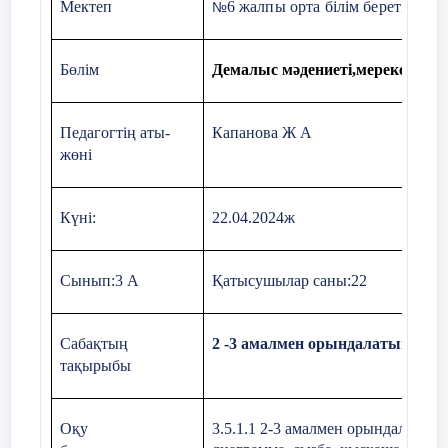
Мектеп
6 жалпы орта білім беретін мек
2-3 амалмен орындалат
-
№
модельдеуді
үйренесің
.
Бөлім
Демалыс мәдениеті,мерекелер
Болды -700тг
Педагогтің аты-
Капанова Ж А
Балмұздақ-420тг
жөні
Вафли-140тг
8 минут
Күні:
Жаңа сабақ
22.04.2024ж
Дескриптор
:
Шоколад-125тг
-Сурет бойынша есеп құ
Қалды-?тг
Сынып:
3 А
Қатысушылар саны:
22
-Шешуін табады.
Ш:
700-(420+140+125)=15тг
Сабақтың
2 -3 амалмен орындалатын есе
Ж:
15тг
қалды.
тақырыбы
2)
Болды-700тг
Оқу
3.5.1.1 2-3 амалмен орындалатын 
Тәтті нан-55тг-ден 2дана