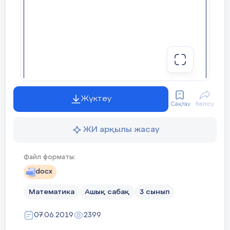
Ш:
450-130*3
=
60
тг (
кем
)
Ж:
3 теннис добына 60тг кем төленді.
Сабақтың
Оқушылар оқу мақсаты және бағалау
ортасы
критерийімен танысады
Жүктеу
2-3 амалмен орындалатын есептің шартын
Сақтау
Бөлісу
кесте, сызықтық/бағандық диаграмма, сызба,
қысқаша жазба түрінде модельдеу
Білу.
ЖИ арқылы жасау
III. Жаңа тақырып.
5 минут
Файл форматы:
Білу және түсіну
Оқулықпен жұмыс.
docx
Саралау тапсырмасы .
1-тапсырма.
«Таңдау»
Математика
Ашық сабақ
3 сынып
әдісі
арқылы
Кестені пайдаланып, есептер
құрастырады .
07.06.2019
2399