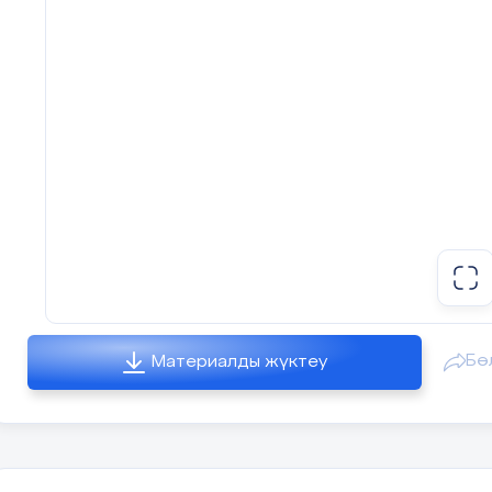
сәйкес қандай болатыны
сұрау.
Сабақтың мақсаты оқушы
анықталады, бағалау 
презентацияда көрсетіледі.
Ортасы
Оқушыларға сұрақтар бер
күнделікті өмірде өлшеул
болды ма? Қандай? Мыса
сұрақтарын талқылайды.
ойлары тыңдалады.
2-тапсырма.
Оқушылар жұпта
жауаптарды схема түрінде көр
Бө
Материалды жүктеу
Келесі мысалдарда қандай ө
сөз қозғалады:
сабақ 45 минут жүреді;