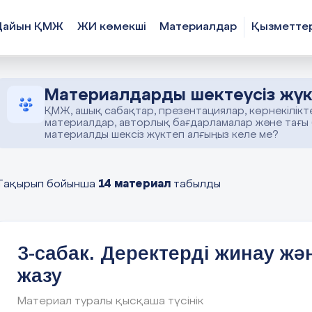
Дайын ҚМЖ
ЖИ көмекші
Материалдар
Қызметте
Материалдарды шектеусіз жүк
ҚМЖ, ашық сабақтар, презентациялар, көрнекілікт
материалдар, авторлық бағдарламалар және тағы
материалды шексіз жүктеп алғыңыз келе ме?
14 материал
Тақырып бойынша
табылды
3-сабак. Деректерді жинау жә
жазу
Материал туралы қысқаша түсінік