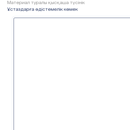
Материал туралы қысқаша түсінік
Өлшеу
цилиндрімен
(су 
Ұстаздарға әдістемелік көмек
Секундомермен (оқу
отырып-тұруы) өлшеу.
Топтар өздерінің тәжірибелер
талқылап, өз жұмыстарын қор
4-тапсырма.
Оқушыларға т
сызғыш алып, ұзындығы 
сызуын сұрау қажет – 
ұзындықты таңдауы мүмкін,
айтпауы тиіс. Оқушылар
адаммен парақтарын ауыст
түзулерін өлшеп, қағазға жа
Парақтарды кері қайтарып, 
дұрыс жауап алғанын тексерің
5-тапсырма.
Оқушылар бейнефильмді