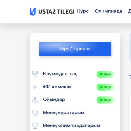
Курс
Олимпиада
Кіру / Тіркелу
Қауымдастық
Жаңа
ЖИ көмекші
Жаңа
Ойындар
Жаңа
Менің курстарым
Менің олимпиадаларым