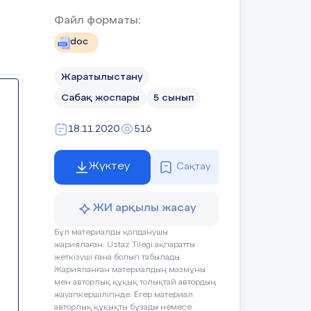
мәтіндегі
тапсырмаларды
Файл форматы:
орындау барысында
doc
ой өрісін жетілдіру
арқылы бәсекелеседі
Жаратылыстану
Сабақ жоспары
5 сынып
іргенін тыңдап,
аразы және т.б.)
18.11.2020
516
дың қадамдық
парды плакатқа
 әдістемелік
Жүктеу
Сақтау
р жасайды, бір-
ЖИ арқылы жасау
і:
Бұл материалды қолданушы
та, мысалы бір
жариялаған. Ustaz Tilegi ақпаратты
жеткізуші ғана болып табылады.
растыра отырып
Жарияланған материалдың мазмұны
мен авторлық құқық толықтай автордың
жауапкершілігінде. Егер материал
әртіп бойынша
авторлық құқықты бұзады немесе