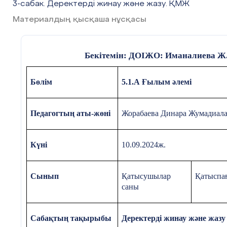
3-сабак. Деректерді жинау және жазу. ҚМЖ
Материалдың қысқаша нұсқасы
Бекітемін: ДОІЖО: Иманалиева Ж
Бөлім
5.1.А Ғылым әлемі
Педагогтың аты-жөні
Жорабаева Динара Жумадиал
Күні
10.09.2024ж.
Сынып
Қатысушылар
Қатыспа
саны
Сабақтың тақырыбы
Деректерді жинау және жазу