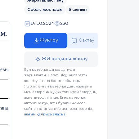
Жаратылыстану
Сабақ жоспары
5 сынып
19.10.2024
230
.М.
Жүктеу
Сақтау
ЖИ арқылы жасау
аевна
Бұл материалды қолданушы
жариялаған. Ustaz Tilegi ақпаратты
жеткізуші ғана болып табылады.
Жарияланған материалдың мазмұны
мен авторлық құқық толықтай автордың
жауапкершілігінде. Егер материал
авторлық құқықты бұзады немесе
ғандар саны
сайттан алынуы тиіс деп есептесеңіз,
шағым қалдыра аласыз