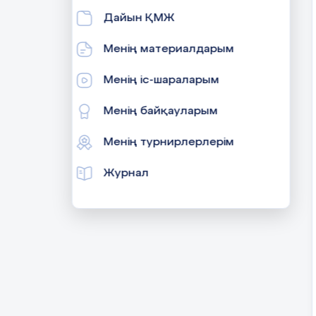
Дайын ҚМЖ
Менің материалдарым
Менің іс-шараларым
Менің байқауларым
Менің турнирлерлерім
Журнал