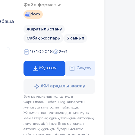
Файл форматы:
Оқушының әрекеті
Бағалау
docx
азбаша
Жаратылыстану
су. Cабақта
Оқушы өз жұбын
Қол шапалақ
Сабақ жоспары
5 сынып
ын құру. Сұрақ
табады
өңіл күйлерін
Әдіс арқылы қайталау
10.10.2018
2771
Сұрақ жауап
термометрдің,
Жүктеу
Сақтау
орындайды
, спидометрдің,
еттері беріледі.
анып, өлшеу
ЖИ арқылы жасау
азып, аспаппен
 өлшем бірлігін
Бұл материалды қолданушы
айды
Оқушылар
жариялаған. Ustaz Tilegi ақпаратты
жеткізуші ғана болып табылады.
аттама береді.
Жарияланған материалдың мазмұны
ал арқылы нені
мен авторлық құқық толықтай автордың
жауапкершілігінде. Егер материал
авторлық құқықты бұзады немесе
осы құралдарға
сайттан алынуы тиіс деп есептесеңіз,