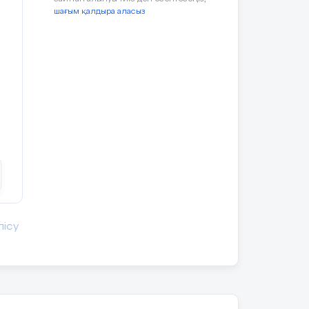
н оқушылардан
шағым қалдыра аласыз
лармен бірге
критерийлері
іледі: «Сізге
Смаликтер арқылы
ер жасау қажет
Слайдта көрсетілген
ҚБ өзін өзі бағалау
л келтіріңіз»
ресурстарды
 Оқушылардың
талқылайды
сып сұрақтарға
сетеді:
лісу
лшемдер туралы
Видеороликтан
тақырыпқа сай
берілген түсініктерді
дамыту арқылы,