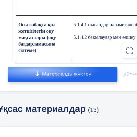
Осы сабақта қол
5.1.4.1 нысандар параметрлер
жеткізілетін оқу
5.1.4.2 бақылаулар мен өлшеу 
мақсаттары (оқу
бағдарламасына
сілтеме)
Сабақтың мақсаты
нысандар параметрлерін өлше
Бө
Материалды жүктеу
бақылаулар мен өлшеу деректе
Бағалау критерииі
өлшеу құралдарының атаулары
Ұқсас материалдар
(13)
аспап (термометр, сызғыш, т
Өлшеу құралдарымен бақылау