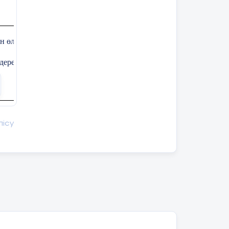
ін өлшем бірліктермен анықтау
деректерін тіркеу
м бірліктермен анықтайды
лісу
рін тіркейді
н жазып, аспаппен өлшенетін шаманы және оның өлшем бірлігі
аразы және т.б.) көрсеткіштерін анықтаудың қадамдық жоспарын 
лар мен өлшемдер жасай алады