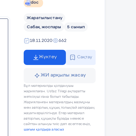
doc
мөлшері
)
өлшеу
шының 10 рет
Жаратылыстану
Сабақ жоспары
5 сынып
інің нәтижелерін
18.11.2020
662
ғайды.
ҚБ
«Бәрекелді,әттеге
аза
парақ пен
Жүктеу
Сақтау
ай»
10-11 см түзу
олар қалаған
 бірақ ешкімге
ЖИ арқылы жасау
дан қасындағы
Бұл материалды қолданушы
ырып, олардың
жариялаған. Ustaz Tilegi ақпаратты
зып алуы керек.
жеткізуші ғана болып табылады.
қанша оқушының
Жарияланған материалдың мазмұны
Бағалау парақшасын
із.
мен авторлық құқық толықтай автордың
толтырады.
жауапкершілігінде. Егер материал
авторлық құқықты бұзады немесе
сайттан алынуы тиіс деп есептесеңіз,
шағым қалдыра аласыз
 көру арқылы
ҚБ Бағдаршам