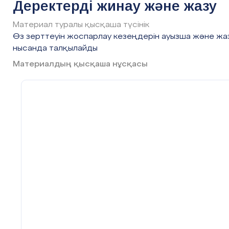
Деректерді жинау және жазу
Сабақтың кезеңі/
Мұғалімнің әрекеті
уақыты
Материал туралы қысқаша түсінік
Өз зерттеуін жоспарлау кезеңдерін ауызша және ж
нысанда талқылайды
Басы
Оқушылармен аманда
Материалдың қысқаша нұсқасы
ынтымақтастық атмосферас
қою арқылы оқушылардың к
сұрау.
1-тапсырма.
Оқушыларға 
рулеткаланың, амперметрдің
секундомердің, таразының сур
Дайын суреттер қолд
құралдарының атауларын ж
өлшенетін шаманы және оның
жазып плакаттарды дайынд
осы суреттерге қысқаша сип
Бұл қандай құрал? Бұл құр
өлшеуге болады?
Бүгінгі сабақтың тақырыбы 