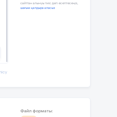
ырып, басқа
сайттан алынуы тиіс деп есептесеңіз,
 белгілер немесе
шағым қалдыра аласыз
 жалпы жұмыс
ды.
Слайдта берілген
сұрақ жауапты
і тапсырмалар
орындайды
Сұрақ жауап арқылы
птармен өлшеу
сұраққа жауап береді,
к тапсырманы
логикалық ойлай білуі
мен сыни көзқарасы
лісу
таныта білу
мір, алюминий
дағдылары
иіктігі) өлшеу
қалыптасады
ныптағы ауа
т қолданылатын
әне жылы судың
Файл форматы: