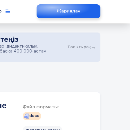
р
Жариялау
теңіз
ер, дидактикалық
Толығырақ
 басқа 400 000-астам
не
Файл форматы:
docx