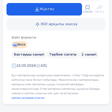
1.1
Натурал
Файл форматы:
сандар
docx
3
Екі таңбалы санның разрядтық
және 0
Туған жердің таулары
6
құрамы
саны.
Бастауыш сынып
Тәрбие сағаты
1 сынып
Бөлшектер
15.05.2024
531
Бұл материалды қолданушы жариялаған. Ustaz Tilegi ақпаратты
жеткізуші ғана болып табылады. Жарияланған материалдың
Ерлік ұмтылмайды
7
4
Екі таңбалы сандардың
мазмұны мен авторлық құқық толықтай автордың
жауапкершілігінде. Егер материал авторлық құқықты бұзады
немесе сайттан алынуы тиіс деп есептесеңіз,
Графикалық моделі
шағым қалдыра аласыз
5.2
Математика
4 сынып әдебиеттік оқу тест
лық тіл
5
Ек ітаңбалы сандарды
Материал туралы қысқаша түсінік
Өткен сабақтарды қорытындылау мақсатында
салыстыру