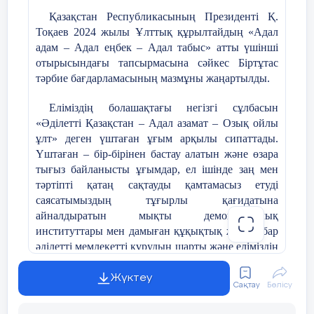
адам – Адал еңбек – Адал табыс» атты үшінші
жұмысында басшылыққа алатын
алдын алу шаралары біріктіріледі:
отырысындағы тапсырмасына сәйкес Біртұтас
нормативті құжаттар
тәрбие бағдарламасының мазмұны жаңартылды.
Цифрлық әлемде қауіпсіз қадам;
•
1)
«Бала құқығы туралы» БҰҰ
Еліміздің болашақтағы негізгі сұлбасын
Буллингтен қорған!
Конвенциясы;
•
«Әділетті Қазақстан – Адал азамат – Озық ойлы
ұлт» деген үштаған ұғым арқылы сипаттады.
Ойынға салауатты көзқарас;
2)
Қазақстан Республикасының
•
Үштаған – бір-бірінен бастау алатын және өзара
Конституциясы;
тығыз байланысты ұғымдар, ел ішінде заң мен
Өмірге салауатты қадам;
•
тәртіпті қатаң сақтауды қамтамасыз етуді
3)
«Неке (ерлі-зайыптылық) және отбасы
Қоғамдық мүлікті қорға!
саясатымыздың тұғырлы қағидатына
•
туралы» Қазақстан Республикасының
айналдыратын мықты демократиялық
Кодексі. 26 желтоқсан 2011 жыл;
Қауіпсіз қоғам.
•
институттары мен дамыған құқықтық жүйесі бар
әділетті мемлекетті құрудың шарты және еліміздің
4)
«Қазақстан Республикасындағы
«ДОСБОЛLIKE» БАҒДАРЛАМАСЫН
жаңғыруы мен әрі қарай дамуының стратегиялық
баланың құқықтары туралы» Қазақстан
ЕНДІРУ ТУРАЛЫ
бағдарын айқындайды. Бұл «Біртұтас тәрбие»
Жүктеу
Республикасының 2002 жылғы
Сақтау
Бөлісу
бағдарламасының басты идеясына айналды.
8тамыздағы Заңы;
Жобаның мақсаты: Қазақстан
Республикасындағы орта білім беру
ЖИ арқылы жасау
5)
«Тұрмыстық зорлық-зомбылық
ұйымдарында буллингтің алдын алуға
профилактикасы туралы» Қазақстан
Бағдарламаның мақсаты:
бағытталған кешенді жүйені іске асыру.