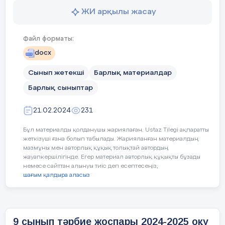
1 «Ұлттық ойын – ұлт қазынасы»: үзіліс кезінде
Файл форматы:
білім алушылардың бос уақытын ойын түрінде
ұйымдастыру (асық, тоғызқұмалақ, бес тас және
docx
т.б.)
Сынып жетекші
Барлық материалдар
«Менің Қазақстаным» – оқу аптасының басында
Сынып жетекші:
Барлық сыныптар
бірінші сабақта білім алушылар Қазақстан
Республикасының Әнұранын орындайды.
21.02.2024
231
Аптаның дәйексөздері – бүкіл ұйымның сабақта
Бұл материалды қолданушы жариялаған. Ustaz Tilegi ақпаратты
және сабақтан тыс іс-әрекетінің лейтмотиві
жеткізуші ғана болып табылады. Жарияланған материалдың
мазмұны мен авторлық құқық толықтай автордың
ретінде қызмет ететін мақал-мәтелдер, нақыл
жауапкершілігінде. Егер материал авторлық құқықты бұзады
сөздер, халық даналығы, ұлы тұлғалардың
немесе сайттан алынуы тиіс деп есептесеңіз,
ұлағатты сөздері. Аптаның дәйексөздері
шағым қалдыра аласыз
ақпараттық стендтерде, Led-экрандарда, сынып
тақталарда орналастырылады
2 «Өнегелі 15 минут» – ата-аналардың баласымен
9 сынып тәрбие жоспары 2024-2025 оқу
мінез-құлық және адамгершілік туралы күнделікті
жылы
жеке әңгімелесуі
Материал туралы қысқаша түсінік