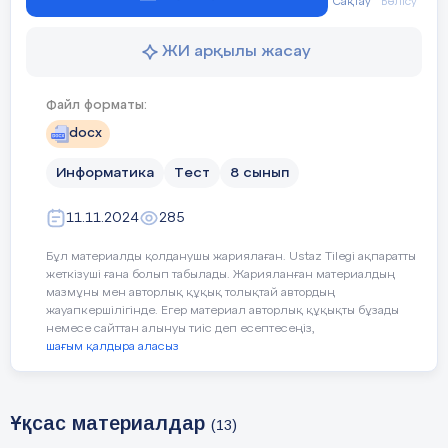
print(average)
Сақтау
Бөлісу
ЖИ арқылы жасау
Файл форматы:
docx
---
Информатика
Тест
8 сынып
11.11.2024
285
2.
Есеп
:
Жұмыс уақытын есептеу
Бұл материалды қолданушы жариялаған. Ustaz Tilegi ақпаратты
жеткізуші ғана болып табылады. Жарияланған материалдың
мазмұны мен авторлық құқық толықтай автордың
жауапкершілігінде. Егер материал авторлық құқықты бұзады
Тапсырма
:
Кәсіпорын қызметкері күніне
8
сағат
немесе сайттан алынуы тиіс деп есептесеңіз,
шағым қалдыра аласыз
жұмыс істейді
.
Оның аптасына қанша жұмыс
сағаты бар
?
Ұқсас материалдар
(13)