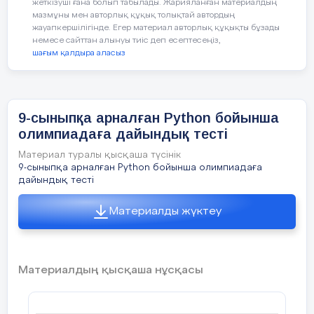
жеткізуші ғана болып табылады. Жарияланған материалдың
print(f"{a}
numbers = [int(input(f"{i+1}-
саны мен
{b}
саны тең
санды енгізіңіз
.")
: ")) for i
мазмұны мен авторлық құқық толықтай автордың
in range(3)]
жауапкершілігінде. Егер материал авторлық құқықты бұзады
Шешімі
:
немесе сайттан алынуы тиіс деп есептесеңіз,
numbers.sort()
шағым қалдыра аласыз
print(f"
Сұрыпталған сандар
: {numbers}")
---
total_students = 50
9-сыныпқа арналған Python бойынша
олимпиадаға дайындық тесті
gold_medals = 10
7.
Есеп
:
Санының бөлінгіштігін тексеру
Материал туралы қысқаша түсінік
---
silver_medals = 15
9-сыныпқа арналған Python бойынша олимпиадаға
дайындық тесті
bronze_medals = total_students - gold_medals -
Тапсырма
:
Санды
2-
ге немесе
3-
ке бөлінетінін
silver_medals
тексеріңіз
.
5.
Есеп
:
Тексттің ұзындығын анықтау
Материалды жүктеу
print(bronze_medals)
Шешімі
:
Тапсырма
:
Бір сөзді енгізіп
,
оның ұзындығын
Материалдың қысқаша нұсқасы
табыңыз
.
number = 18