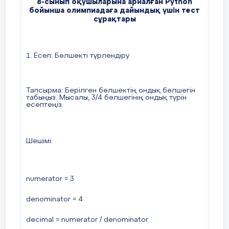
8
-сынып оқушыларына арналған Python
есептеңіз
.
бойынша олимпиадаға дайындық үшін тест
5.
Есеп
:
Бағалардың өзгерісі
сұра
қтары
Шешімі
:
1. Есеп: Бөлшекті түрлендіру
Тапсырма
:
Базарда бір өнімнің бағасы өткен
айда
5000
теңге болды
.
Егер қазіргі кезде
10%-
initial_amount = 15000
ға қымбаттаса
,
жаңа бағаны есептеңіз
.
Тапсырма: Берілген бөлшектің ондық бөлшегін
табыңыз. Мысалы, 3/4 бөлшегінің ондық түрін
increase = 0.10
есептеңіз.
new_amount = initial_amount + (initial_amount *
Шешімі
:
increase)
Шешімі
:
print(f"
Жаңа сома
: {new_amount}")
numerator = 3
old_price = 5000
denominator = 4
increase = 0.10
---
decimal = numerator / denominator
new_price = old_price + (old_price * increase)