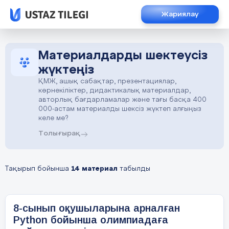
Жариялау
Материалдарды шектеусіз
жүктеңіз
ҚМЖ, ашық сабақтар, презентациялар,
көрнекіліктер, дидактикалық материалдар,
авторлық бағдарламалар және тағы басқа 400
000-астам материалды шексіз жүктеп алғыңыз
келе ме?
Толығырақ
Тақырып бойынша
14 материал
табылды
8-сынып оқушыларына арналған
Python бойынша олимпиадаға