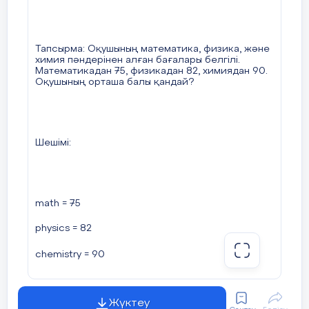
Тапсырма: Оқушының математика, физика, және
химия пәндерінен алған бағалары белгілі.
Математикадан 75, физикадан 82, химиядан 90.
Оқушының орташа балы қандай?
Шешімі:
math = 75
physics = 82
chemistry = 90
average = (math + physics + chemistry) / 3
Жүктеу