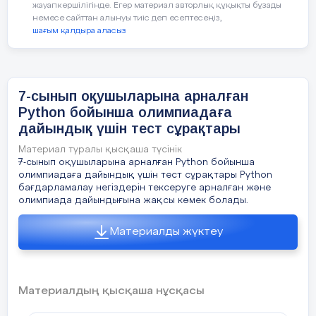
жауапкершілігінде. Егер материал авторлық құқықты бұзады
Шешімі
:
num = int(input("
Санды енгізіңіз
: "))
немесе сайттан алынуы тиіс деп есептесеңіз,
quotient = a / b
шағым қалдыра аласыз
is_prime = True
print(f"
Қосу
: {sum_result},
Алу
: {difference},
Көбейту
: {product},
Бөлу
: {quotient}")
for i in range(2, num):
length = 12
7-сынып оқушыларына арналған
if num % i == 0:
width = 8
Python бойынша олимпиадаға
дайындық үшін тест сұрақтары
is_prime = False
area = length * width
---
Материал туралы қысқаша түсінік
break
print(area)
7-сынып оқушыларына арналған Python бойынша
олимпиадаға дайындық үшін тест сұрақтары Python
if is_prime:
бағдарламалау негіздерін тексеруге арналған және
5.
Есеп
:
Қаржылық есеп
олимпиада дайындығына жақсы көмек болады.
print(f"{num}
жай сан
.")
Материалды жүктеу
else:
Тапсырма
:
Бір өнім
3000
теңгеге сатып алынған
,
бірақ
15%
салық қосылған кезде өнімнің соңғы
---
print(f"{num}
жай сан емес
.")
бағасын табыңыз
.
Материалдың қысқаша нұсқасы