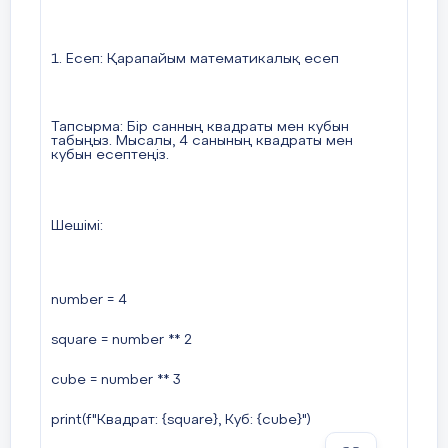
3.
Есеп
:
Автокөліктің бағасы
1. Есеп: Қарапайым математикалық есеп
Тапсырма
:
Автокөліктің бағасы
5,000,000
теңге
.
Егер автокөліктің
20%
жеңілдігі болса
,
көліктің
Тапсырма: Бір санның квадраты мен кубын
табыңыз. Мысалы, 4 санының квадраты мен
жаңа бағасы қандай болады
?
кубын есептеңіз.
Шешімі
:
Шешімі
:
number = 4
original_price = 5000000
square = number ** 2
discount = 0.20
cube = number ** 3
new_price = original_price - (original_price *
print(f"
Квадрат
: {square},
Куб
: {cube}")
discount)