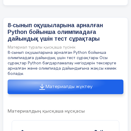
physics = float(input("
Физика бағасын енгізіңіз
: "))
Шешімі
:
chemistry = float(input("
Химия бағасын енгізіңіз
:
8-сынып оқушыларына арналған
"))
Python бойынша олимпиадаға
дайындық үшін тест сұрақтары
average = (math + physics + chemistry) / 3
total_weight = 1200 * 1000 #
тоннадан граммға
Материал туралы қысқаша түсінік
print(f"
Орташа баға
: {average}")
weight_per_bag = 25 #
кг
8-сынып оқушыларына арналған Python бойынша
олимпиадаға дайындық үшін тест сұрақтары Осы
bags = total_weight / weight_per_bag
сұрақтар Python бағдарламалау негіздерін тексеруге
арналған және олимпиада дайындығына жақсы көмек
print(bags)
болады.
---
Материалды жүктеу
3.
Есеп
:
Арттыру
Материалдың қысқаша нұсқасы
---
Тапсырма
:
Сіздің бастапқы ақшаңыз
15000
теңге
,
егер ол
10%-
ға артса
,
жаңа соманы