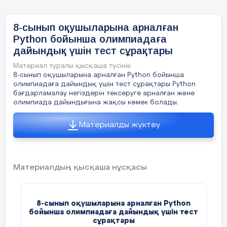
Шешімі
:
8-сынып оқушыларына арналған
Python бойынша олимпиадаға
дайындық үшін тест сұрақтары
hours_per_day = 8
Материал туралы қысқаша түсінік
days_per_week = 5
8-сынып оқушыларына арналған Python бойынша
олимпиадаға дайындық үшін тест сұрақтары Python
бағдарламалау негіздерін тексеруге арналған және
total_hours = hours_per_day * days_per_week
олимпиада дайындығына жақсы көмек болады.
print(total_hours)
Материалды жүктеу
Материалдың қысқаша нұсқасы
---
8
-сынып оқушыларына арналған Python
бойынша олимпиадаға дайындық үшін тест
сұра
қтары