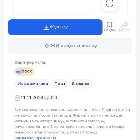
print(new_price)
---
Жүктеу
Сақтау
Бөлісу
ЖИ арқылы жасау
2.
Есеп
:
Оқушының орташа бағасын табу
---
Файл форматы:
Тапсырма
:
Оқушының математика
,
физика және
docx
химия пәндерінен алған бағаларын енгізіп
,
оның
4.
Есеп
:
Ауыл шаруашылығы өнімдері
орташа балын есептеңіз
Информатика
Тест
.
8 сынып
11.11.2024
323
Шешімі
:
Тапсырма: Ауыл шаруашылығында 1200 тонна
Бұл материалды қолданушы жариялаған. Ustaz Tilegi ақпаратты
картоп жиналды. Егер әр қап картоптың
жеткізуші ғана болып табылады. Жарияланған материалдың
салмағы 25 кг болса, қанша қап картоп
мазмұны мен авторлық құқық толықтай автордың
жиналғанын табыңыз.
жауапкершілігінде. Егер материал авторлық құқықты бұзады
math = float(input("
Математика бағасын енгізіңіз
:
немесе сайттан алынуы тиіс деп есептесеңіз,
"))
шағым қалдыра аласыз