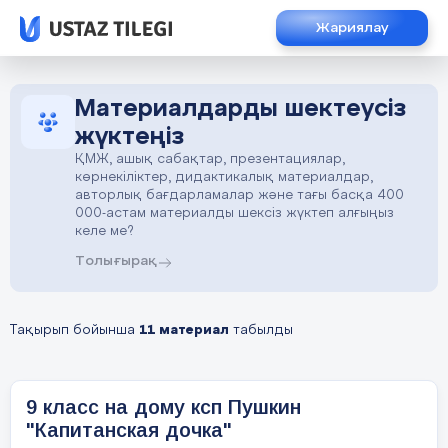
Жариялау
Материалдарды шектеусіз
жүктеңіз
ҚМЖ, ашық сабақтар, презентациялар,
көрнекіліктер, дидактикалық материалдар,
авторлық бағдарламалар және тағы басқа 400
000-астам материалды шексіз жүктеп алғыңыз
келе ме?
Толығырақ
Тақырып бойынша
11 материал
табылды
9 класс на дому ксп Пушкин
"Капитанская дочка"