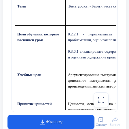
Тема
Тема урока
: «Береги честь смолоду
Цели обучения, которым
9.2.2.1 - пересказывать содер
посвящен урок
проблематики, оценивая позицию авт
9.3.6.1 анализировать содержание 
и оценивая содержание произведени
Учебные цели
Аргументированно выступают, задаю
дополняют выступления друг др
произведении, выявляя авторскую по
Привитие ценностей
Ценности, основанные на национа
ответственность; уважение и любовь к
Жүктеу
Сақтау
Бөлісу
План