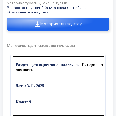
Материал туралы қысқаша түсінік
9 класс ксп Пушкин "Капитанская дочка" для
обучающегося на дому
Материалды жүктеу
Материалдың қысқаша нұсқасы
Раздел долгосрочного плана: 3.
История и
Шко
личность
Дата
:
3.11. 2025
ФИО 
Класс
:
9
Коли
при