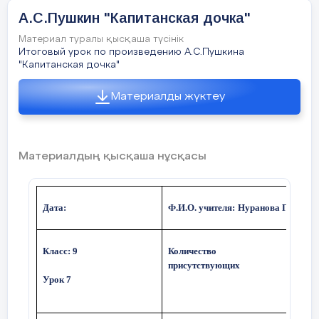
Комментарий учителя.
А.С.Пушкин "Капитанская дочка"
. Изучение нового материала.

Материал туралы қысқаша түсінік
Итоговый урок по произведению А.С.Пушкина
1. Информация об авторе.
"Капитанская дочка"
Александр Сергеевич Пушкин — вел
Материалды жүктеу
судьбе человека.
2. Работа с текстом. Чтение отрыв
Вопросы: 1) Кто главный герой пр
Материалдың қысқаша нұсқасы
Ученик отвечает на вопросы.
Дата:
Ф.И.О. учителя:
Нуранова Г.С.
Комментарий учителя.
. Закрепление темы.

Класс: 9
Количество
Колич
присутствующих
Закончи предложения: « Главный г
Урок 7