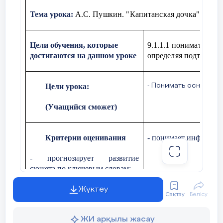
Тема урока:
А.С. Пушкин. "Капитанская дочка".
Цели обучения, которые
9.​1.​1.​1 понимать 
достигаются на данном уроке
определяя подтекст, 
Цели урока:
- Понимать основную
(Учащийся сможет)
Критерии оценивания
-
понимает информаци
-
прогнозирует развитие
сюжета по ключевым словам;
Жүктеу
Сақтау
Бөлісу
Ход урока
ЖИ арқылы жасау