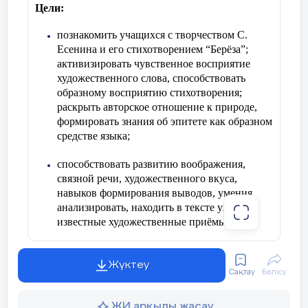
крепости»,в учащиеся
Цели:
под номером2-жизнь в
Белогорской крепости
познакомить учащихся с творчеством С.
Есенина и его стихотворением “Берёза”;
активизировать чувственное восприятие
художественного слова, способствовать
образному восприятию стихотворения;
Закрепление
Работают в
ФО
раскрыть авторское отношение к природе,
изученного материала.
группах
формировать знания об эпитете как образном
Запол
средстве языка;
Разделить класс на 6
Каждый
самоо
групп
выполняет
способствовать развитию воображения,
заданное ему
связной речи, художественного вкуса,
1гр-писатели
задание
навыков формирования выводов, умения
(составить план)
анализировать, находить в тексте уже
известные художественные приёмы;
2 гр- исследователи (с
помощью Вен
воспитывать чувство прекрасного, интерес к
диаграммы
слову, прививать интерес к природе.
Жүктеу
исследовать образы
Сақтау
Бөлісу
главных героев)
Ход мероприятия
ЖИ арқылы жасау
3гр-составители