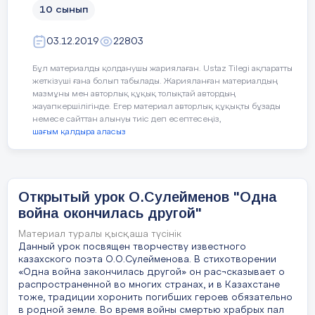
Запланированная
Ресу
Аруах – дух предков.
Заплани-
10 сынып
Работа над выразительностью.
деятельность на уроке
Во всех трудных случаях люди, обраща
рованные
03.12.2019
22803
Чтобы научиться выразительно читать, правильно
держите меня за руку и поддерживайт
чувствовать это произведение ещё раз
этапы урока
Бұл материалды қолданушы жариялаған. Ustaz Tilegi ақпаратты
послушайте его.
жеткізуші ғана болып табылады. Жарияланған материалдың
мазмұны мен авторлық құқық толықтай автордың
Приложения.
https://youtu.be/SwBBE2zM--U
жауапкершілігінде. Егер материал авторлық құқықты бұзады
Начало урока
I. Организационный
Презента
немесе сайттан алынуы тиіс деп есептесеңіз,
момент
№3
Чтение вслух несколькими учащимися.
шағым қалдыра аласыз
5 мин.
Знакомство с
VIII. Рисование.
критериями
оценивания и целями
СЛАЙД №1
0
.
Открытый урок О.Сулейменов "Одна
обучения
война окончилась другой"
Известные художники изображали берёзу в
(через постановку
разные времена года. Несколько репродукций.
Материал туралы қысқаша түсінік
проблемного вопроса)
Примерные ответы
Данный урок посвящен творчеству известного
Посмотрите, какой она может быть разной.
казахского поэта О.О.Сулейменова. В стихотворении
Объединение учащихся
«Одна война закончилась другой» он рас¬сказывает о
Возможно, что в рассказе Светланы Н
на группы (через
распространенной во многих странах, и в Казахстане
Сегодня я предлагаю вам немного побыть
памяти, воспоминаний, связанных со
тоже, традиции хоронить погибших героев обязательно
карточки пазлы)
художниками.
взаимоотношениями в семье. Действия
в родной земле. Во время войны смертью храбрых пал