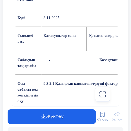
Күні
3.11.2025
Қатысушылар саны
Қатыспағандар саны
Сынып:9
«В»
Сабақтың
Қазақстанның кл
тақырыбы
Осы
9.3.2.1 Қазақстан климатын түзуші факторларды
сабақта қол
жеткізілетін
оқу
мақсаттары
Жүктеу
Сақтау
Бөлісу
Сабақтың
Климатты қалыптастырушы факторларды талд
мақсаты