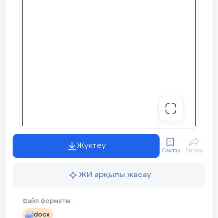
Оқушыларға үш түрлі суреттер
мен
көрсетіледі. Үш суреттен
тұжырымдарына
біреуін таңдап алып, бүгінгі
байланысты кері
сабақты түсінгендігін
байланыс
қолдарын көтеру арқылы
жасайды.
білдіреді.
10 мин
Жүктеу
Сақтау
Бөлісу
Сабақтың соңы
Сабақты қорытындылау
ЖИ арқылы жасау
7 мин
Файл форматы:
docx