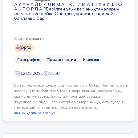
А У А Р А Й Ы К Л И М А Т К Л И М А Т Т Ү З У Ш І Ф
А К Т О Р Л А РБерілген ұғымдар анықтамаларын
есімізге түсірейік! Олардың арасында қандай
байланыс бар?
4 слайд
Файл форматы:
pptx
Атмосфераның жер бетіне таяу қабаты-
тропосфераның белгілі бір жердегі белгілі бір
География
Презентация
9 сынып
қысқа мерзімдік (тәулік, апта, ай) жай-күйі.
Атмосфера қысымы, температура, ылғалдылық,
жауын-шашын және жел - ауа райының
12.02.2021
2158
элементтері. АУА РАЙЫ
Бұл материалды қолданушы жариялаған. Ustaz Tilegi ақпаратты
жеткізуші ғана болып табылады. Жарияланған материалдың
5 слайд
мазмұны мен авторлық құқық толықтай автордың
жауапкершілігінде. Егер материал авторлық құқықты бұзады
немесе сайттан алынуы тиіс деп есептесеңіз,
Климат — белгілі бір жердегі ауа райының көп
шағым қалдыра аласыз
жылдық режимі, яғни осы жерде болуға тиісті ауа
райы жағдайларының жиынтығы мен оның бір
ізбен өзгеріп отыруы.
6 слайд