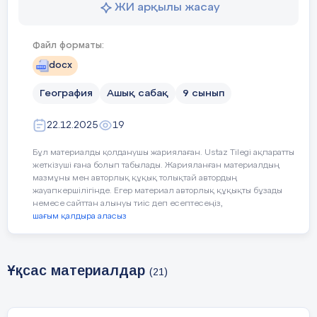
ЖИ арқылы жасау
Антропогендік климаттық факторлардың әсе
және оның алдын алу шараларына ғылыми бол
Файл форматы:
docx
Сабақтың
Мұғалімнің әрекеті
Оқушының
кезеңі/
әрекеті
География
Ашық сабақ
9 сынып
уақыты
22.12.2025
19
10мин
Оқушылардың сабаққа қатысын
Оқушы өз
Бұл материалды қолданушы жариялаған. Ustaz Tilegi ақпаратты
тексеру.
жұбын табады
жеткізуші ғана болып табылады. Жарияланған материалдың
мазмұны мен авторлық құқық толықтай автордың
Сабақтың тақырыбы мен
Әдіс арқылы
жауапкершілігінде. Егер материал авторлық құқықты бұзады
мақсатымен таныстыру.
қайталау
немесе сайттан алынуы тиіс деп есептесеңіз,
шағым қалдыра аласыз
Миға шабуыл.
«Бір қадам
Сұрақ жауап
алға...» әдісі. Мұғалім өткен
орындайды
материалдарға байланысты
Ұқсас материалдар
сұрақтар қояды.Жауап дұрыс
(21)
болса, бір қадам алға жылжиды,
қате болса, бір қадам артқа
шегінеді. Мұғалім үстеліне