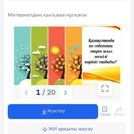
Материалдың қысқаша нұсқасы
1
/ 20
Жүктеу
Сақтау
Бөлісу
ЖИ арқылы жасау