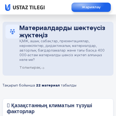
Жариялау
Материалдарды шектеусіз
жүктеңіз
ҚМЖ, ашық сабақтар, презентациялар,
көрнекіліктер, дидактикалық материалдар,
авторлық бағдарламалар және тағы басқа 400
000-астам материалды шексіз жүктеп алғыңыз
келе ме?
Толығырақ
Тақырып бойынша
22 материал
табылды
 Қазақстанның климатын түзуші
факторлар