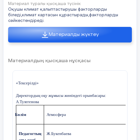
Материал туралы қысқаша түсінік
Оқушы климат қалыптастырушы факторларды
біледі,климат картасын құрастырады,факторларды
сәйкестендіреді.
Материалды жүктеу
Материалдың қысқаша нұсқасы
«Тексерілді»
Директордың оқу жұмысы жөніндегі орынбасары:
А.Тулегенова
Бөлім
Атмосфера
Педагогтың
Ж.Букенбаева
аты-жөні