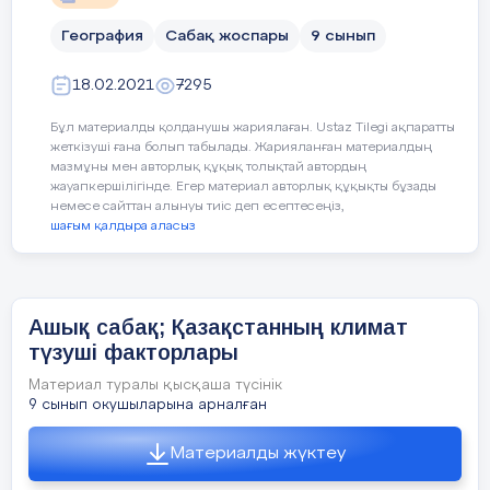
География
Сабақ жоспары
9 сынып
18.02.2021
7295
Бұл материалды қолданушы жариялаған. Ustaz Tilegi ақпаратты
жеткізуші ғана болып табылады. Жарияланған материалдың
мазмұны мен авторлық құқық толықтай автордың
жауапкершілігінде. Егер материал авторлық құқықты бұзады
немесе сайттан алынуы тиіс деп есептесеңіз,
шағым қалдыра аласыз
Ашық сабақ; Қазақстанның климат
Үйге тапсырма:
түзуші факторлары
Материал туралы қысқаша түсінік
9 сынып окушыларына арналған
Кері байланыс
Оқушылардың тапсырманы қалай
орындап отырғанын
Материалды жүктеу
5 мин
бақылайды,кері байланыс береді.