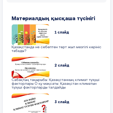
Материалдың қысқаша түсінігі
1 слайд
Қазақстанда не себептен төрт жыл мезгілі көрініс
табады?
2 слайд
Сабақтың тақырыбы: Қазақстанның климат түзуші
факторлары О қу мақсаты: Қазақстан климатын
түзуші факторларды талдайды
3 слайд