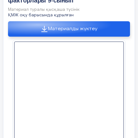
факторлары 9-сынып
көптеген жерінде
Материал туралы қысқаша түсінік
континентті және шұғыл
ҚМЖ оқу барысында құрылған
континенті климат типін
қалыптастырады.
Материалды жүктеу
Оқушылардың ойлау
белсенділігін арттыруға
арналған тапсырмалар:
Өздерінің тұрған жер
климатына қандай
факторлар әсер ететінін
анықтаңдар.
Климаттық картаны
пайдаланып, жергілікті жердің
климатындағы басты
ерекшелікті анықтаңдар.
Сабақтың
Рефлексия
Бүгінгі сабақтан
соңы
түйген ойлары