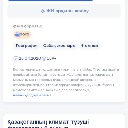
климат түзуші
факторлардың – күн
ЖИ арқылы жасау
сәулесінің құлау бұрышы,
атмосфера циркуляциясы
мен жердің беткі
Файл форматы:
қабатының әсерінен
docx
қалыптасады.
Шығармашылық тапсырманың
География
Сабақ жоспары
орындалу жолдарын түсіндіреді.
9 сынып
Қазақстанның
солтүстіктен оңтүстікке
қарай созылып жатуына
25.04.2020
1597
байланысты күн
радиациясының мөлшері
Бұл материалды қолданушы жариялаған. Ustaz Tilegi ақпаратты
ауытқып отырады.
жеткізуші ғана болып табылады. Жарияланған материалдың
мазмұны мен авторлық құқық толықтай автордың
Солтүстікте 100 ккал,
жауапкершілігінде. Егер материал авторлық құқықты бұзады
оңтүстікте
немесе сайттан алынуы тиіс деп есептесеңіз,
7 мин
шағым қалдыра аласыз
155 ккал-ға дейін
Теңіздер мен
мұхиттардың алшақтығы,
Қазақстанның климат түзуші
жер бедерінің алуан
түрлілігі мемлекетіміздің