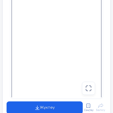
- Аймақтар арасындағы
ұқсастық пен айырмашылықты
анықтайды 1б
- Диаграмманы дұрыс
толтырады 1б
- Климаттық деректерді
талдайды 1б
Кестені толтыру.
Дескриптор:
Тапсырманың орындалуына
нұсқаулық береді
- Күн радиациясының түрлерін
анықтайды және кестеге
толтырады 1б
Тақырыптың қорытындысы:
5 мин
Жүктеу
Қазақстанның климаты
Сақтау
Бөлісу