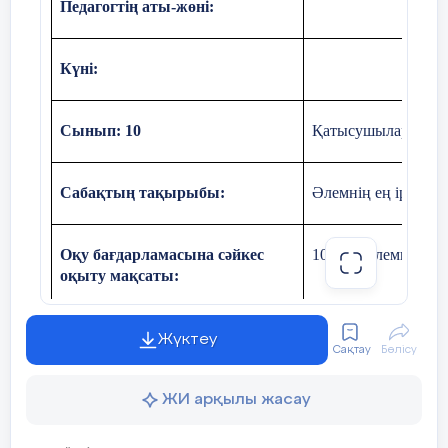
Педагогтің аты-жөні:
Күні:
Сынып: 10
Қатысушылар саны
Сабақтың тақырыбы:
Әлемнің ең ірі мұр
Оқу бағдарламасына сәйкес
10.4.1.3 әлемнің ең
оқыту мақсаты:
Сабақтың мақсаты
Тарихтың
пайда бо
Жүктеу
Сақтау
Бөлісу
Сабақт
ЖИ арқылы жасау