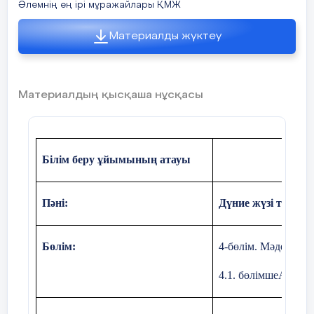
Әлемнің ең ірі мұражайлары ҚМЖ
Материалды жүктеу
Материалдың қысқаша нұсқасы
Білім беру ұйымының атауы
Пәні:
Дүние жүзі тарих
Бөлім:
4-бөлім. Мәдениет
4.1. бөлімшеАдамз