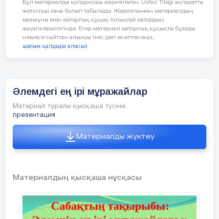
Бұл материалды қолданушы жариялаған. Ustaz Tilegi ақпаратты
І-топ: ҚР Ұлттық мұражайы
жеткізуші ғана болып табылады. Жарияланған материалдың
мазмұны мен авторлық құқық толықтай автордың
жауапкершілігінде. Егер материал авторлық құқықты бұзады
немесе сайттан алынуы тиіс деп есептесеңіз,
шағым қалдыра аласыз
Әлемдегі ең ірі мұражайлар
ІІ-топ: Египет ұлттық мұражайы
Материал туралы қысқаша түсінік
презентация
Материалды жүктеу
Материалдың қысқаша нұсқасы