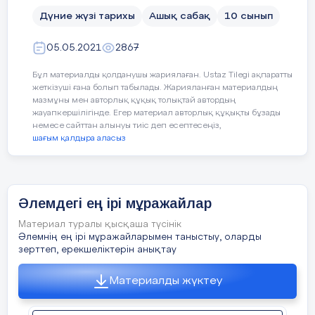
Оқушыларды сабақтың тақырыбы және
1.
1.
таныстыру.
Дүние жүзі тарихы
Ашық сабақ
10 сынып
2.
2
«Ой шақыру»
жеке жұмыс
05.05.2021
2867
Сіздің пікіріңіз.
1.Мұражай қандай мекеме.
Бұл материалды қолданушы жариялаған. Ustaz Tilegi ақпаратты
жеткізуші ғана болып табылады. Жарияланған материалдың
мазмұны мен авторлық құқық толықтай автордың
2.Мұражай тарихы алғаш қалай қалыпт
жауапкершілігінде. Егер материал авторлық құқықты бұзады
Тақырыптық кесте
немесе сайттан алынуы тиіс деп есептесеңіз,
3.Мұражай әлеуметтік функциясына
шағым қалдыра аласыз
түрге бөлінеді?
Лувр мұражайы
4.Коллекциялардың тақырыбы мен құ
мұражайлар қандай топтарға бөлінеді?
Әлемдегі ең ірі мұражайлар
Мұражайдағы
заттар
«Галерияға саяхат»
Дүниежүзінің ең і
Материал туралы қысқаша түсінік
Әлемнің ең ірі мұражайларымен таныстыу, оларды
мұражайлар суреттерін слайдтан көрсет
зерттеп, ерекшеліктерін анықтау
Ерекшелігі
Материалды жүктеу
Қорытынды ой