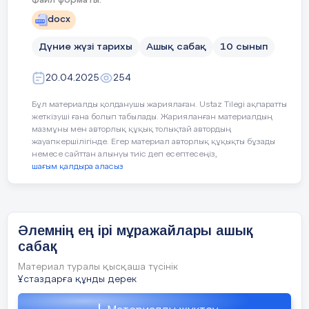
Файл форматы:
Менің Мысырлық мұражайға саяхатым»
docx
Сабақт
тақырыбында тарихи эссе (шығарма) жаз
Дүние жүзі тарихы
Ашық сабақ
10 сынып
Сабақтың
Педагогтің әрекеті
20.04.2025
254
Бекіту
Сабақты қорытындылау
кезеңі//
уақыты
Бұл материалды қолданушы жариялаған. Ustaz Tilegi ақпаратты
Үйге тапсырма
жеткізуші ғана болып табылады. Жарияланған материалдың
мазмұны мен авторлық құқық толықтай автордың
Ой шақыру:
Мысырлық мұражайы
Ұйымдасты
жауапкершілігінде. Егер материал авторлық құқықты бұзады
немесе сайттан алынуы тиіс деп есептесеңіз,
Кері
- Нені білдім? Нені үйрендім?
шағым қалдыра аласыз
ру
байланыс
- Нені толық түсінбедім?
Өзін-өзі
тексеру
- Немен жұмысты жалғастыру қажет?
Әлемнің ең ірі мұражайлары ашық
сабақ
Материал туралы қысқаша түсінік
Оқушыларды сабақтың тақырыбы және
Ұстаздарға құнды дерек
мақсатымен таныстыру.