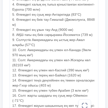
мен арх. ескерткіштері • Жәдігер саны: 120 мың
мәдени дәстүрлер 
4. Әлемдегі халық ең тығыз қоныстанған континент-
сақтау.
Еуропа (700 млн)
7 слайд
5. Әлемдегі ең суық жер-Антарктида (83°С)
Египет ұлттық мұражайы Орналасқан жері: Каир,
6. Әлемдегі ең биік тау-Гималай (Джомолунга, 8848
Тахрир алаңы ашылған жылы: 1858ж 1902ж жаңа
м)
ғимарат ашылды. Жәдігер саны: 160мың 1835ж
Мұхаммед Әли паша ежелгі дүние департаментін
7. Әлемдегі ең ұзын тау-Анд (9000 км)
Мұражайдың
құру туралы жарлық шығарды, 1848ж египет
Уффици, Флоренци
8. АҚШ-тағы ең биік сарқырама-Йосемитск (739 м)
құндылықтарының бірінші қоймасы жасалды.
атауы
9. Солтүстік Америкадағы ең ыстық жер-Ажал
1859ж француз египеттанушысы Огюст Мариет
«Ежелгі Египетке қызмет ету» мекемесін
алқабы (57°С)
басқарды. 1900ж Каирдегі Исмаилия еуропалық
10. Солт. Америкадағы ең үлкен ел-Канада (9млн
кварталында Екі қабатты мұражай салынып бітті.
Құрылған
Медичи 1519ж.
1950ж дейін шетелдік мамандар басқарды
970 мың км²)
Бөлімдері: Тутанхамон қазынасы Танис
жылы
11. Солт. Америкадағы ең үлкен көл-Жоғарғы көл
жәдігерлері Әулеттікке дейінгі кезең мен ежелгі
(82103 км²)
патшалық Амарн кезеңі, жаңа патшалық эллиндік
кезең Папирастар мен монеталар, саркофагтар
12. Әлемдегі ең үлкен көл-Каспий (390 мың км²)
Мұражайдағы
Оғ.кескіндемелік 
13. Әлемдегі ең терең көл-Байкал (1620 м)
8 слайд
жәдігерлер
антикалық мүсінде
14. Әлемдегі теңіз деңгейінен ең төмен орналасқан
Уффици галереясы Орналасқан жері: Италия,
ралар, гобелендер
жер-Гхор ойысы (403 м)
Флоренция Негізін қалаған: эрцгерцог І Козимо
15. Әлемдегі ең үлкен түбек-Арабия (3 млн км²)
де Медичи Ашылған жылы: 1581ж Галериядағы ең
ғажайып туындылар: Боттичелли «Көктем»,
16. Солт. жарты шардағы ең суық жер-Оймякон
«Венераның туы» Леонардо да Винчи
Ерекшелігі
Заманауи суретшіл
(-71°С)
«Бақсылардың табынуы», «Ізгі хабар», «Христің
сыйлықтарымен жән
шоқынуы» Тициан «Венера Урбинская»
17. Әлемдегі жауын-шашынның ең көп түсетін жері-