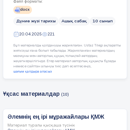
Файл форматы:
Сабақтың
Педагогтің әрекеті
кезеңі//
docx
уақыты
Дүние жүзі тарихы
Ашық сабақ
10 сынып
Ұйымдасты
Қызығушылықты ояту
20.04.2025
221
ру
Бұл материалды қолданушы жариялаған. Ustaz Tilegi ақпаратты
жеткізуші ғана болып табылады. Жарияланған материалдың
мазмұны мен авторлық құқық толықтай автордың
Өзін-өзі
жауапкершілігінде. Егер материал авторлық құқықты бұзады
тексеру
немесе сайттан алынуы тиіс деп есептесеңіз,
шағым қалдыра аласыз
-Мысыр мұражайының ерекшелігі неде?
Ұқсас материалдар
Оқушыларды сабақтың тақырыбы және
(10)
мақсатымен таныстыру.
Өткен
білімді еске
Әлемнің ең ірі мұражайлары ҚМЖ
түсіру
Материал туралы қысқаша түсінік