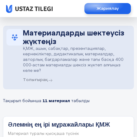
Жариялау
Материалдарды шектеусіз
жүктеңіз
ҚМЖ, ашық сабақтар, презентациялар,
көрнекіліктер, дидактикалық материалдар,
авторлық бағдарламалар және тағы басқа 400
000-астам материалды шексіз жүктеп алғыңыз
келе ме?
Толығырақ
Тақырып бойынша
11 материал
табылды
Әлемнің ең ірі мұражайлары ҚМЖ
Материал туралы қысқаша түсінік