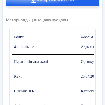
Материалды жүктеу
Өткен
білімді еске
түсіру
Материалдың қысқаша нұсқасы
Жаңа білім
Мәтінмен жұмыс
Бөлім:
4-бөлім. Мәде
4.1. бөлімше
Адамзаттың мә
Мұғалім алдын-ала әр түрлі дереккөзд
негізделген таратпа материалдар таратады
Педагогтің аты-жөні
Орынкулова Г
Күні:
20.04.2021ж.
Сынып:
10 Б
Қатысушылар 