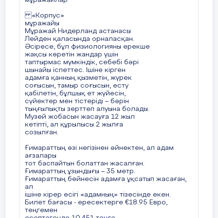
мұражайлар
км²)
«Корпус»
43. Әлемдегі ең ыстық планета-Шолпан (462°C)
мұражайы
44. Әлемдегі ең суық планета-Плутон (-235°C)
Мұражай Нидерланд астанасы
45. Әлемдегі ең жылдам планета-Меркурий (172
Лейден қаласында орналасқан.
Әсіресе, бұл физиологияны ерекше
мың км/сағ)
жақсы көретін жандар үшін
46. Әлемдегі ең тығыз планета-Жер (судан 5 есе
таптырмас мүмкіндік, себебі бәрі
тығызырақ)
шынайы іспеттес. Ішіне кірген
адамға қанның қызметін, жүрек
47. Әлемдегі ең үлкен жанартау-Гавайядағы Мауна-
соғысын, тамыр соғысын, есту
Лао (ені10 км, тереңдігі180 км)
қабілетін, бұлшық ет жүйесін,
48. Әлемдегі ең биік сөнбеген жанартау–Охос-дель-
сүйектер мен тістеріді – бәрін
тыңғылықты зерттеп алуына болады.
Саладо (Оңт. Америкада, 6887 м)
Музей жобасын жасауға 12 жыл
49. Әлемдегі ең кішкентай құс-Колибри (5 см)
кетіпті, ал құрылысы 2 жылға
50. Әлемдегі ең жылдам қозғалатын құс-Ителгі (200
созылған.
км/с)
Ғимараттың өзі негізінен әйнектен, ал адам
51. Әлемдегі ең күшті циклон-1991ж, Бангладештегі
ағзалары
циклон (138 мың адам қаза тапты)
тот баспайтын болаттан жасалған.
Ғимараттың ұзындығы – 35 метр.
52. Әлемдегі ең дүлей су тасқыны-1888ж,
Ғимараттың бейнесін адамға ұқсатып жасаған,
Аустралиядағы Жаңа Оңт. Уэльс (биіктігі 1500 м)
ал
53. Әлемдегі ең үлкен бұршақ-1970 ж, Канзасқа
ішіне кірер есігі «адамның» тізесінде екен.
жауған (шеңбері 44,5 см, салмағы 1кг)
Билет бағасы - ересектерге €18.95 Евро,
теңгемен
54. Әлемдегі ең қатты бұршақ жауу-1888 жылы