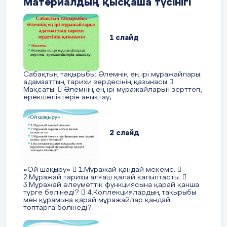
Материалдың қысқаша түсінігі
1 слайд
Әлемнің ең ірі мұражайларына
Сабақтың тақырыбы: Әлемнің ең ірі мұражайлары:
жұмыс.
адамзаттың тарихи зердесінің қазынасы 
Мақсаты:  Әлемнің ең ірі мұражайларын зерттеп,
ерекшеліктерін анықтау;
Жеке жұмыс
Мұражайдың
Эрмитаж. Санк-П
атауы
2 слайд
Құрылған жылы
1764ж. ІІ Екатери
«Ой шақыру»  1.Мұражай қандай мекеме. 
2.Мұражай тарихы алғаш қалай қалыптасты. 
3.Мұражай әлеуметтік функциясына қарай қанша
түрге бөлінеді?  4.Коллекциялардың тақырыбы
Мұражайдағы
3 млн.ескерткішт
мен құрамына қарай мұражайлар қандай
жәдігерлер
топтарға бөлінеді?