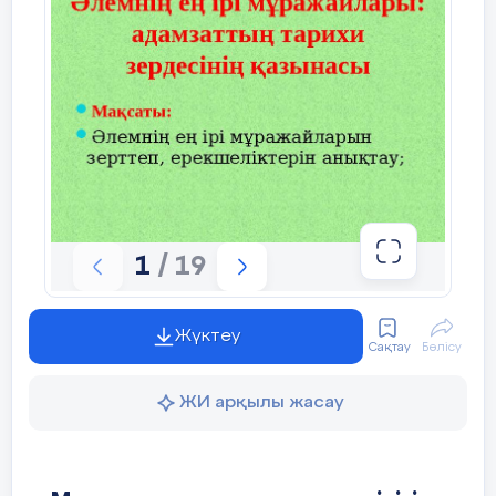
-Мысыр мұражайының ерекшелігі неде
Мұғалім алдын-ала әр түрлі де
негізделген таратпа материалдар тарат
Мысыр мұражайдың құрылу тарихы
құрылымының ерекшеліктері мен экспон
1
/ 19
беретін блок-схема немесе кластер жасау 
Жүктеу
Сақтау
Бөлісу
ЖИ арқылы жасау