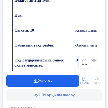
Педагогтің аты-жөні:
Күні:
Сынып: 10
Қатысушылар саны
Тақырыптық кесте
Сабақтың тақырыбы:
Әлемнің ең ірі мұр
Мысыр мұражайы
Оқу бағдарламасына сәйкес
10.4.1.3 әлемнің ең
Мұражайдағы
оқыту мақсаты:
заттар
Сабақтың мақсаты
Тарихтың пайда бол
Жүктеу
Ерекшелігі
Сақтау
Бөлісу
ЖИ арқылы жасау
Қорытынды ой