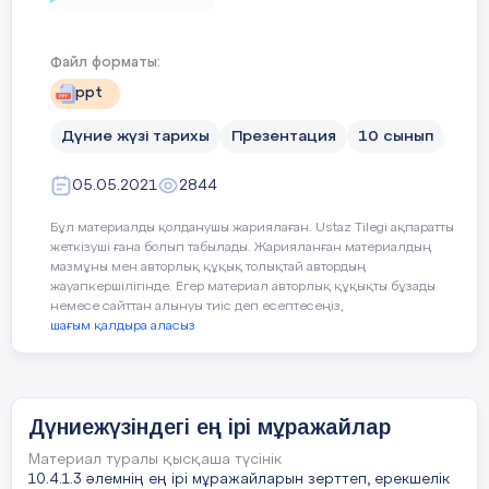
Ерекшелігі
Надир шах сыйла
3 слайд
моғолдар қазына
Файл форматы:
сыйлады
ppt
«Галерияға саяхат»
Дүние жүзі тарихы
Презентация
10 сынып
Қорытынды ой
Гауһар бөлмесі М
кремліне
05.05.2021
2844
ауыстырылып,алм
4 слайд
қорының негізгі 
Бұл материалды қолданушы жариялаған. Ustaz Tilegi ақпаратты
атқарды
жеткізуші ғана болып табылады. Жарияланған материалдың
мазмұны мен авторлық құқық толықтай автордың
 Бүгінгі күні Қазақстан Республикасы - 40 -тан
астам конфессия өкілдері, сондай-ақ 130 ұлт пен
жауапкершілігінде. Егер материал авторлық құқықты бұзады
этникалық топ өкілдері бейбіт және келісімде
немесе сайттан алынуы тиіс деп есептесеңіз,
өмір сүре алатындығының бірден бір мысалы.
шағым қалдыра аласыз
Мұражайдың
Лувр, Париж
5 слайд
атауы
Дүниежүзіндегі ең ірі мұражайлар
Материал туралы қысқаша түсінік
Құрылған жылы
1793ж.10тамыз І
Қазақстандағы діни қоғамдастықтар саны 4173
10.4.1.3 әлемнің ең ірі мұражайларын зерттеп, ерекшелік