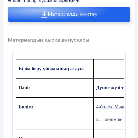
Әлемнің ең ірі мұражайлары ҚМЖ
Материалды жүктеу
Жаңа білім
Мәтінмен жұмыс
Материалдың қысқаша нұсқасы
Мұғалім алдын-ала әр түрлі дереккөзд
негізделген таратпа материалдар таратады
Мысыр мұражайдың құрылу тарихын және 
құрылымының ерекшеліктері мен экспона
Білім беру ұйымының атауы
көрініс беретін блок-схема немесе кластер ж
тапсырылады.
Пәні:
Дүние жүзі тарих
Бөлім:
4-бөлім. Мәдениетт
4.1. бөлімше Адам