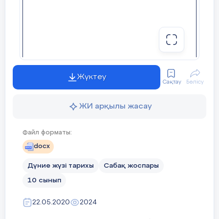
Жүктеу
Сақтау
Бөлісу
ЖИ арқылы жасау
Файл форматы:
docx
Жаңа сабақ
Қызығушылықты ояту:
«Бейнетаспаны
Дүние жүзі тарихы
Сабақ жоспары
10 сынып
Мәтінмен жұмыс.
Постер қорғау. Топ
22.05.2020
2024
Дүниежүзінің ең ірі мұражайлары