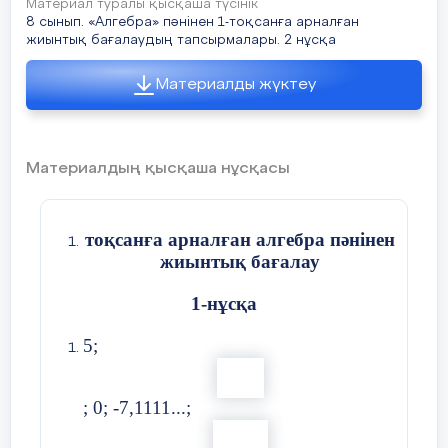
Материал туралы қысқаша түсінік
8 сынып. «Алгебра» пәнінен 1-тоқсанға арналған
Ойлау дағдысының
Қолдану
жиынтық бағалаудың тапсырмалары. 2 нұсқа
деңгейлері
Жоғары деңгей дағды
Материалды жүктеу
а) Баға көрсеткіштерінің ішінде нешеуі құны 400
Орындау уақыты
25 минут
теңге мен 600 теңге арасында?
Материалдың қысқаша нұсқасы
б) Жиі кездесетін бағакөрсеткішінің құны қай
Тапсырма
аралыққа тиісті?
тоқсанға арналған алгебра пәнінен
жиынтық бағалау
Салыстыруды орындаңыз
1-нұсқа
5;
а)
Балл қою кестесі
; 0; -7,1111...;
және