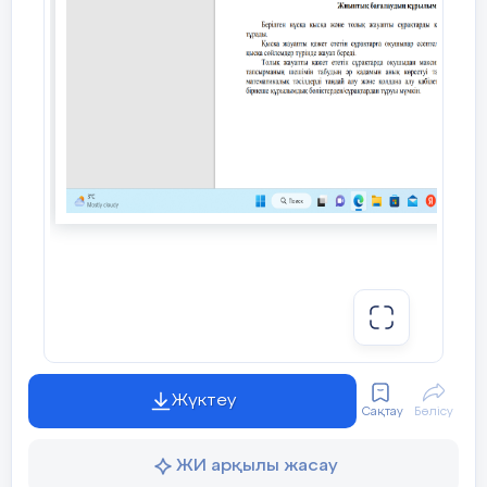
2-нұсқа
8;
; 0; -9,444....;
; 2,6;
; 8,(32) нақты сандарының ішінен
иррационал сандарды анықтаңыз:
[1
балл
]
А) 8 және 0 Б) -9,444 және 2,6 В)
және
Г)8,(32) және 0 Д)
Жүктеу
Сақтау
Бөлісу
және 8,(32)
ЖИ арқылы жасау
2. Есептеңіз: