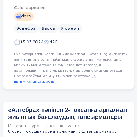
a) Берілген функцияның графигін абцисса осі бойымен
2 бірлік оңға жылжытқандағы формуласын жазыңыз.
Файл форматы:
,
docx
b) a) жағдайында пайда болған функция графигін
тұрғызыңыз.
Алгебра
Басқа
7 сынып
[2]
4
15.03.2024
420
2. Доп жоғарыға тігінен лақтырылды. Доптың жер
2
Бұл материалды қолданушы жариялаған. Ustaz Tilegi ақпаратты
бетінен биіктігі ℎ = −4
?
+ 20
?
формуласымен
,
жеткізуші ғана болып табылады. Жарияланған материалдың
сипатталады. (Мұндағы h-метрмен берілген биіктік, t -
мазмұны мен авторлық құқық толықтай автордың
секундпен берілген лақтырылғаннан кейін өткен уақыт)
жауапкершілігінде. Егер материал авторлық құқықты бұзады
3 секундтан кейін доп жерден қандай биіктікте
немесе сайттан алынуы тиіс деп есептесеңіз,
болатынын анықтаңыз.
шағым қалдыра аласыз
[1]
3. Жебенің h(м) ұшу биіктігі өзгеруінің t(c) қозғалыс
«Алгебра» пәнінен 2-тоқсанға арналған
2
уақытына тәуелділігі
ℎ
= 2 + 5
?
–
?
формуласымен
5
жиынтық бағалаудың тапсырмалары
сипатталады. Жебе қанша уақыттан кейін 6м биіктікте
болатынын анықтаңыз.
Материал туралы қысқаша түсінік
8 сынып оқушыларына арналған ТЖБ тапсырмалары
[1]