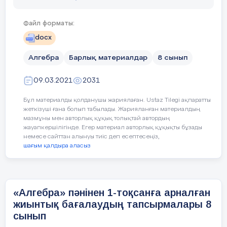
Файл форматы:
docx
Алгебра
Барлық материалдар
8 сынып
«
Алгебра» пәнінен 3-тоқсанға арналған
жиынтық бағалаудың тапсырмалары
09.03.2021
2031
8-сынып
Бұл материалды қолданушы жариялаған. Ustaz Tilegi ақпаратты
жеткізуші ғана болып табылады. Жарияланған материалдың
ІІ-нұсқа
мазмұны мен авторлық құқық толықтай автордың
жауапкершілігінде. Егер материал авторлық құқықты бұзады
1.
Бассейнге қатысушылардың үлестірім жиілігі
немесе сайттан алынуы тиіс деп есептесеңіз,
берілген. Жинақталған жиілікті табыңдар.
шағым қалдыра аласыз
Апта
Дүйсенбі
Сейсенбі
Сәрсенбі
Бейс
күндері
«Алгебра» пәнінен 1-тоқсанға арналған
жиынтық бағалаудың тапсырмалары 8
Адам
100
105
155
16
сынып
саны