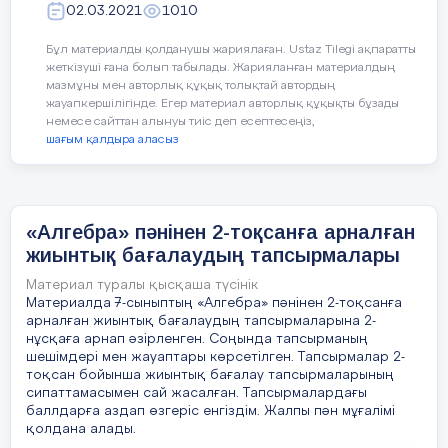
Екінші сорғы
02.03.2021
1010
жиынтық
бағалаудың
Бұл материалды қолданушы жариялаған. Ustaz Tilegi ақпаратты
тапсырмалары
Бірге
жеткізуші ғана болып табылады. Жарияланған материалдың
мазмұны мен авторлық құқық толықтай автордың
Аты-жөні:
жауапкершілігінде. Егер материал авторлық құқықты бұзады
сыныбы:7 « »
немесе сайттан алынуы тиіс деп есептесеңіз,
[4]
шағым қалдыра аласыз
6. 8-класс оқушыларынан «Статистика элементтері»
тарауы бойынша барлығы 20 ұпай болатын тест алынды.
Оқушылардың тест нәтижелері мынадай болды:
«Алгебра» пәнінен 2-тоқсанға арналған
жиынтық бағалаудың тапсырмалары
15,16,11,15,18,20,13,17,13,19,11,11,18, 8,12.
Материал туралы қысқаша түсінік
(0;5], (5; 10], (10; 15], (15;20] интервалдарын қолданып,
Материалда 7-сыныптың «Алгебра» пәнінен 2-тоқсанға
интервалдық кестесін құрыңыз.
арналған жиынтық бағалаудың тапсырмаларына 2-
нұсқаға арнап әзірленген. Соңында тапсырманың
[1]
шешімдері мен жауаптары көрсетілген. Тапсырмалар 2-
тоқсан бойынша жиынтық бағалау тапсырмаларының
7. Кестеде 30 күндегі температура жиілігі келтірілген.
сипаттамасымен сай жасалған. Тапсырмалардағы
баллдарға аздап өзгеріс енгіздім. Жалпы пән мұғалімі
қолдана алады.
Температура (С0 )
Жиілігі