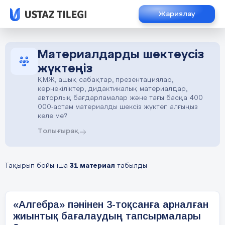
Жариялау
Материалдарды шектеусіз
жүктеңіз
ҚМЖ, ашық сабақтар, презентациялар,
көрнекіліктер, дидактикалық материалдар,
авторлық бағдарламалар және тағы басқа 400
000-астам материалды шексіз жүктеп алғыңыз
келе ме?
Толығырақ
Тақырып бойынша
31 материал
табылды
«Алгебра» пәнінен 3-тоқсанға арналған
жиынтық бағалаудың тапсырмалары