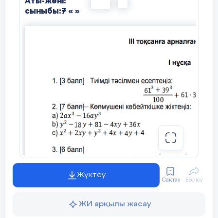
Аты-жөні:
сыныбы:7 « »
Балл қою кестесі
1-нұсқа
№
1
D
2
В
3-тоқсанға арналған жиынтық бағалаудың
тапсырмалары
Жүктеу
1-нұсқа
Сақтау
Бөлісу
3
2
1.
?
= 2
?
функциясы берілген.
ЖИ арқылы жасау