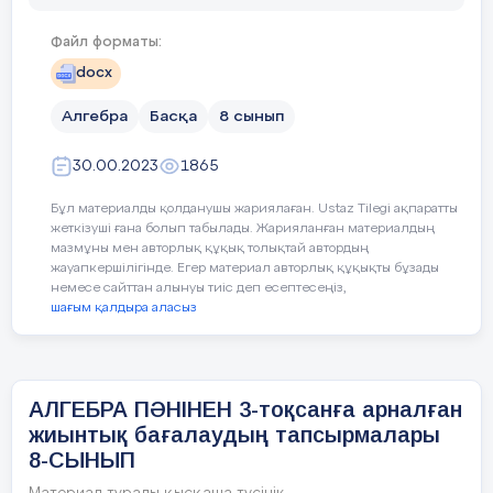
және
3
в
.
Функцияның графигі сызылған.
Файл форматы:
docx
[
2
балл
]
2.
Есептеңіз
4.
Сату
[0,3 - 0,9)
[0,9 - 1,5)
Алгебра
Басқа
8 сынып
Бөлшектің бөліміндегі
иррационалдықтан құтылыңыз:
көлемі
(
т)
30.00.2023
1865
а)
[4 балл]
Бұл материалды қолданушы жариялаған. Ustaz Tilegi ақпаратты
жеткізуші ғана болып табылады. Жарияланған материалдың
ә)
Көбейткішті түбір таңбасының
мазмұны мен авторлық құқық толықтай автордың
алдына шығарыңыз:
жауапкершілігінде. Егер материал авторлық құқықты бұзады
[2]
немесе сайттан алынуы тиіс деп есептесеңіз,
Сату
[0,3 - 0,9)
[0,9 - 1,5)
шағым қалдыра аласыз
[
3
балл]
көлемі
(
т)
Өрнекті ықшамдаңыз:
АЛГЕБРА ПӘНІНЕН 3-тоқсанға арналған
Жиілік
6
3
)
жиынтық бағалаудың тапсырмалары
8-СЫНЫП
[
3
балл]