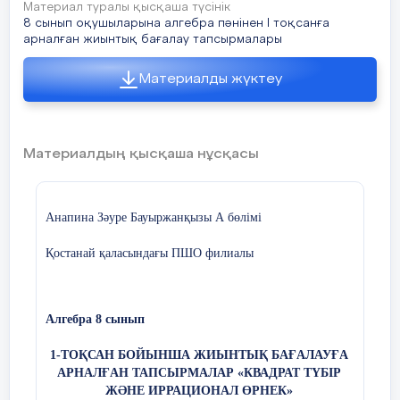
Материал туралы қысқаша түсінік
8 сынып оқушыларына алгебра пәнінен І тоқсанға
арналған жиынтық бағалау тапсырмалары
А) 220; В) 480; С) 590; Д) 805; Е) 1015;
Материалды жүктеу
2.
заңдылығымен дене қозғалады. Дене
Материалдың қысқаша нұсқасы
координаталары (4;10) нүктесі арқылы өте ме?
Жауабыңызды негіздеңіз.
Анапина Зәуре Бауыржанқызы А бөлімі
3.
Қостанай қаласындағы ПШО филиалы
функциясының:
Алгебра 8 сынып
а) графигі ОҮ осін қия ма, жауабыңызды
1-ТОҚСАН БОЙЫНША ЖИЫНТЫҚ БАҒАЛАУҒА
негіздеңіз;
АРНАЛҒАН ТАПСЫРМАЛАР «КВАДРАТ ТҮБІР
ЖӘНЕ ИРРАЦИОНАЛ ӨРНЕК»
ә) графигінің ОХ осімен қиылысу нүктелерін