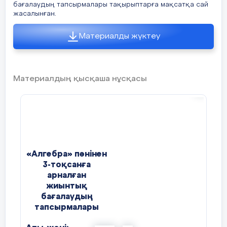
бағалаудың тапсырмалары тақырыптарға мақсатқа сай
жасалынған.
)
Материалды жүктеу
[
3
балл]
функциясы берілген:
[5
балл
]
Материалдың қысқаша нұсқасы
a) функцияның графигін сызыңыз
b) функцияның анықталу облысын;
c) функцияның мәндер облысын;
«Алгебра» пәнінен
d) х=25 болғандағы функцияның мәнін;
3-тоқсанға
арналған
e
)
у
= -
5
болғандағы
х
-ті
ң мәнін табыңыз
жиынтық
бағалаудың
тапсырмалары