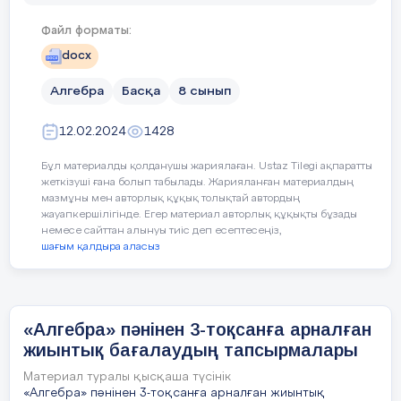
Файл форматы:
[2 балл]
docx
Сандарды салыстырыңыз:
Алгебра
Басқа
8 сынып
және
12.02.2024
1428
[2 балл]
Бұл материалды қолданушы жариялаған. Ustaz Tilegi ақпаратты
жеткізуші ғана болып табылады. Жарияланған материалдың
Бөлшектің бөліміндегі
мазмұны мен авторлық құқық толықтай автордың
иррационалдықтан құтылыңыз:
жауапкершілігінде. Егер материал авторлық құқықты бұзады
немесе сайттан алынуы тиіс деп есептесеңіз,
[4 балл]
шағым қалдыра аласыз
Көбейткішті түбір таңбасының
алдына шығарыңыз:
«Алгебра» пәнінен 3-тоқсанға арналған
жиынтық бағалаудың тапсырмалары
[
3
балл]
Материал туралы қысқаша түсінік
Өрнекті ықшамдаңыз:
«Алгебра» пәнінен 3-тоқсанға арналған жиынтық