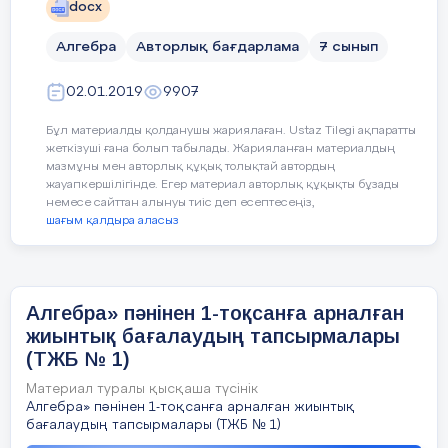
docx
4 бірлік оңға жылжытқандағы формуласын жазыңыз.
7.4.1.9 графигі берілген
функцияның графигіне
Алгебра
Авторлық бағдарлама
7 сынып
b) a) жағдайында пайда болған функция графигін
параллель немесе қиятын
Қо
тұрғызыңыз.
02.01.2019
9907
сызықтық функцияның
[2]
формуласын табу
Бұл материалды қолданушы жариялаған. Ustaz Tilegi ақпаратты
жеткізуші ғана болып табылады. Жарияланған материалдың
2. Доп жоғарыға тігінен лақтырылды. Доптың жер
мазмұны мен авторлық құқық толықтай автордың
2
бетінен биіктігі ℎ = −3
?
+ 10
?
формуласымен
жауапкершілігінде. Егер материал авторлық құқықты бұзады
7.4.1.4
у = kx
функциясының
сипатталады. (Мұндағы h-метрмен берілген биіктік, t -
немесе сайттан алынуы тиіс деп есептесеңіз,
секундпен берілген лақтырылғаннан кейін өткен уақыт)
шағым қалдыра аласыз
анықтамасын білу, графигін
Функция.
1 секундтан кейін доп жерден қандай биіктікте
Қо
салу
, k коэффициентіне
болатынын анықтаңыз.
Функцияның
қатысты
орналасуын
анықтау
[1]
Алгебра» пәнінен 1-тоқсанға арналған
графигі
жиынтық бағалаудың тапсырмалары
3. Жебенің h(м) ұшу биіктігі өзгеруінің t(c) қозғалыс
(ТЖБ № 1)
2
уақытына тәуелділігі
ℎ
= 4 + 5
?
–
?
формуласымен
7.4.2.4 екі айнымалысы бар
сипатталады. Жебе қанша уақыттан кейін 8м биіктікте
сызықтық теңдеулер жүйесін
Қо
Материал туралы қысқаша түсінік
болатынын анықтаңыз.
графиктік тәсілмен шешу
Алгебра» пәнінен 1-тоқсанға арналған жиынтық
бағалаудың тапсырмалары (ТЖБ № 1)
[1]