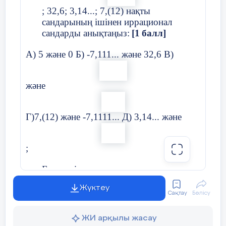
; 32,6; 3,14...; 7,(12) нақты
№
Жауап (І-нұсқа)
ә)
сандарының ішінен иррационал
сандарды анықтаңыз:
[1
балл
]
және
1.
Д
А) 5 және 0 Б) -7,111... және 32,6 В)
[2]
2.
Жоқ, себебі
және
Г)7,(12) және -7,1111... Д) 3,14... және
3а.
Ия, себебі
x
=
0
болғанда
y
=
3
;
3ә.
Есептеңіз:
Жүктеу
Сақтау
Бөлісу
[
2
балл
]
3б.
ЖИ арқылы жасау
Сандарды салыстырыңыз: