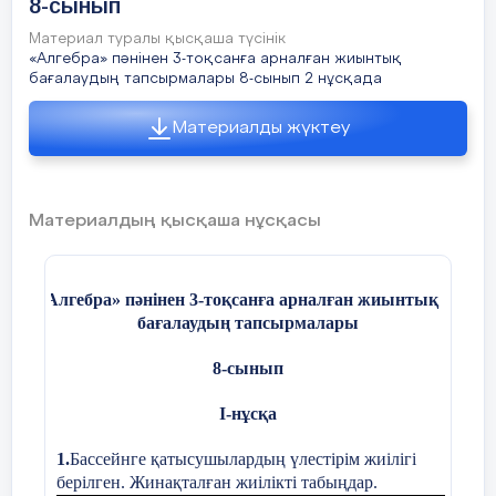
8-сынып
Материал туралы қысқаша түсінік
«Алгебра» пәнінен 3-тоқсанға арналған жиынтық
бағалаудың тапсырмалары 8-сынып 2 нұсқада
Материалды жүктеу
Материалдың қысқаша нұсқасы
«
Алгебра» пәнінен 3-тоқсанға арналған жиынтық
бағалаудың тапсырмалары
8-сынып
І-нұсқа
1.
Бассейнге қатысушылардың үлестірім жиілігі
берілген. Жинақталған жиілікті табыңдар.