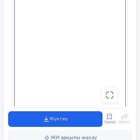
формуласымен сипатталады. Мұндағы
h
–биікктік
(метр),
t
– уақыт (секунд). Доп неше секундтан
кейін жерге құлайды?
7.
Азық – түлік дүкеніндегі тауарлардың баға
көрсеткіші, құндық категориясына қарай
бөлінген.
а) Баға көрсеткіштерінің ішінде нешеуі құны 400
теңге мен 600 теңге арасында?
Жүктеу
Сақтау
Бөлісу
б) Жиі кездесетін бағакөрсеткішінің құны қай
аралыққа тиісті?
ЖИ арқылы жасау