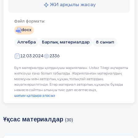
ЖИ арқылы жасау
3.
Файл форматы:
функциясының:
docx
а) графигі ОҮ осін қия ма, жауабыңызды
Алгебра
Барлық материалдар
8 сынып
негіздеңіз;
12.03.2024
2336
ә) графигінің ОХ осімен қиылысу нүктелерін
табыңдар.
Бұл материалды қолданушы жариялаған. Ustaz Tilegi ақпаратты
жеткізуші ғана болып табылады. Жарияланған материалдың
б) симметрия осінің теңдеуін жазыңдар;
мазмұны мен авторлық құқық толықтай автордың
жауапкершілігінде. Егер материал авторлық құқықты бұзады
в) графигін салыңдар.
немесе сайттан алынуы тиіс деп есептесеңіз,
шағым қалдыра аласыз
4.
Кестеде ойын-сауық кешенінде балмұздақтың
әр айда сатылу мөлшері тоннамен берілген.
Ұқсас материалдар
(30)
Ай
І
ІІ
ІІІ
ІҮ
Ү
ҮІ
Ү