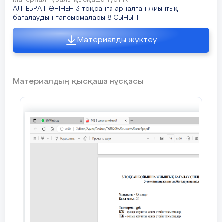
Материал туралы қысқаша түсінік
АЛГЕБРА ПӘНІНЕН 3-тоқсанға арналған жиынтық
y
бағалаудың тапсырмалары 8-СЫНЫП
<
функциясы берілген:
[
5
балл]
Материалды жүктеу
a) функцияның графигін сызыңыз
b) функцияның анықталу облысын;
Материалдың қысқаша нұсқасы
c) функцияның мәндер облысын;
d
) х=
16
болғандағы функцияның мәнін;
e
)
у
= -3 болғандағы
х
-ті
ң мәнін табыңыз
тоқсанға арналған алгебра пәнінен
жиынтық бағалау