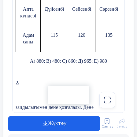
Апта
Дүйсенбі
Сейсенбі
Сәрсенбі
Бейс
күндері
Адам
115
120
135
14
саны
А) 880; В) 480; С) 860; Д) 965; Е) 980
2.
заңдылығымен дене қозғалады. Дене
координаталары (2;5) нүктесі арқылы өте ме?
Жауабыңызды негіздеңіз.
Жүктеу
Сақтау
Бөлісу