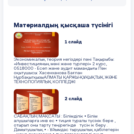
«Ақтөбе орта мектебі» КММ 5 «Ә»
класс оқушысы
Материалдың қысқаша түсінігі
Бердіғали Таңсұлу Жидебайқызына
1 слайд
мінездеме
Экономикалық теория негіздері пәні Тақырыбы:
«Инвестицияның мәні және түрлері» 2 курс,
0518000 - Есеп және аудит мамандығы Пән
Бердіғали таңсұлу Жидебайқызы 27.02.2007
оқытушысы: Хасенханова Бағлан
жылы дүниеге келген, Птицевод, уч 146 үйде
НұрбақытқызыАЛМАТЫ ҚАРЖЫ-ҚҰҚЫҚТЫҚ ЖӘНЕ
ТЕХНОЛОГИЯЛЫҚ КОЛЛЕДЖІ
тұрады. Таңсұлу т толық отбасында
тәрбиеленуде. Әкесі, Құрман Бекнұр
Тайбекұлы,15.08.1979 жылы туылған,
2 слайд
ЖШС«КазНұрГаз» электрик болып жұмыс
жасайды. Анасы, Сатыгалиева Улзипа
Темирханкызы, 21.07.1980 жылы туылған,
САБАҚТЫҢ МАҚСАТЫ : Білімділік • Білім
алушыларға инв ес • тиция туралы түсінік бере ,
жұмыссыз.
отырып оны тарту төңірегінде түсін ік беру .
Дамытушылық • - Ұйымдас тырушылық қабілетерін