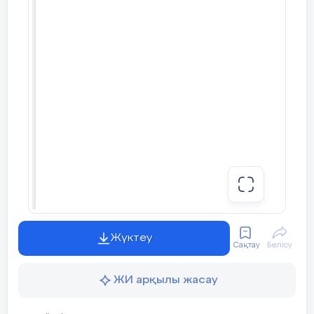
Жүктеу
Сақтау
Бөлісу
ЖИ арқылы жасау