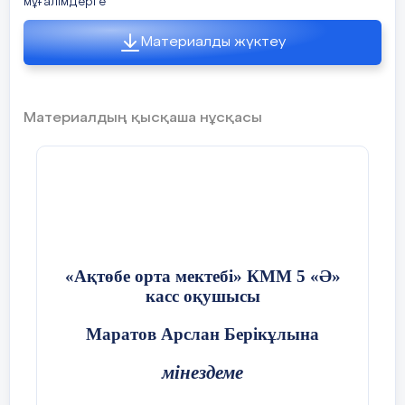
мұғалімдерге
Материалды жүктеу
Материалдың қысқаша нұсқасы
«Ақтөбе орта мектебі» КММ 5 «Ә»
касс оқушысы
Маратов Арслан Берікұлына
мінездеме