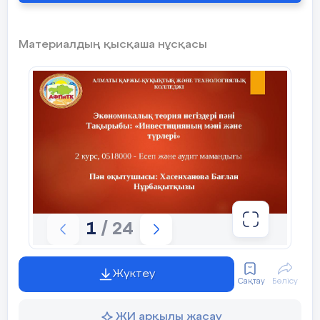
Материалдың қысқаша нұсқасы
1
/ 24
Жүктеу
Сақтау
Бөлісу
ЖИ арқылы жасау