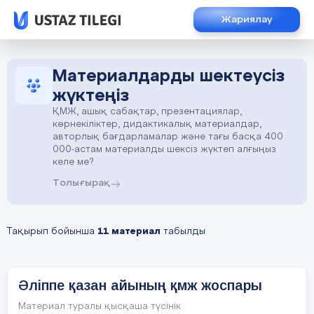
Жариялау
Материалдарды шектеусіз
жүктеңіз
ҚМЖ, ашық сабақтар, презентациялар,
көрнекіліктер, дидактикалық материалдар,
авторлық бағдарламалар және тағы басқа 400
000-астам материалды шексіз жүктеп алғыңыз
келе ме?
Толығырақ
Тақырып бойынша
11 материал
табылды
Әліппе қазан айының қмж жоспары
Материал туралы қысқаша түсінік