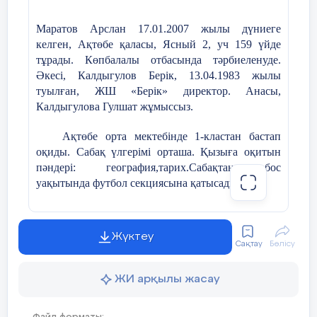
Маратов Арслан
17.01.2007 жылы дүниеге
келген,
Ақтөбе қ
аласы
, Ясный 2, уч 159
үйде
тұрады. Көпбалалы отбасында тәрбиеленуде.
Ә
кесі, Калдыгулов Берік
, 13.04.1983 ж
ылы
туылған
, ЖШ «Берік»
директор
. А
насы,
Калдыгулова Гулшат жұмыссыз.
Ақтөбе орта мектебінде 1-кластан бастап
оқиды. Сабақ үлгерімі орташа. Қызыға оқитын
пәндері: география,тарих.Сабақтан бос
уақытында футбол секциясына қатысады.
Арсеннің мінезі ашық, жайдарлы, көпшіл,
кластастарының арасында сыйлы. Үлкенді
Жүктеу
сыйлап, кішіге қамқор бола біледі.
Сақтау
Бөлісу
Мектеп шараларына белсенді қатысып қана
ЖИ арқылы жасау
қоймай, мектеп өміріне жауапкершілікпен
қарайды. Сынып ішінде туып жатқан