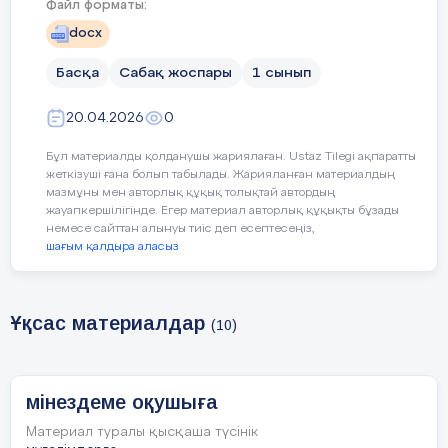
Файл форматы:
docx
Басқа
Сабақ жоспары
1 сынып
20.04.2026
0
Бұл материалды қолданушы жариялаған. Ustaz Tilegi ақпаратты
жеткізуші ғана болып табылады. Жарияланған материалдың
мазмұны мен авторлық құқық толықтай автордың
жауапкершілігінде. Егер материал авторлық құқықты бұзады
немесе сайттан алынуы тиіс деп есептесеңіз,
шағым қалдыра аласыз
Ұқсас материалдар
(10)
мінездеме оқушыға
Материал туралы қысқаша түсінік