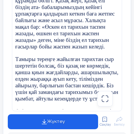
құрамды бөлігі. Қазақ жері, қазақ елі
біздің ата- бабаларымыздың кейінгі
Назарларыңызға рахмет!!!
Сынып жетекшінің аты-жөні
Әжібаева А
ұрпақтарға қалдырып кеткен баға жетпес
байлығы және асыл мұрасы.
Халықта
мақал бар: «Өскен ел тарихын таспен
Күні:
23
.
10
.2021
жазады, өшкен ел тарихын жаспен
жазады» деген, міне біздің ел тарихын
ғасырлар бойы жаспен жазып келеді.
Сынып:8Б
Қатысушылар с
Тамыры тереңге жайылған тарихтан сыр
шертетін болсақ, біз қазақ не көрмедік,
Сынып сағатының тақырыбы
Буллинг жә
қанша қиын жағдайларды, ашаршылықты,
елден жыраққа ауып кету, тілімізден
«Ақтөбе орта мектебі» КММ 5 «Ә»
айырылу, барлығын бастан кешірдік. Біз
касс оқушысы
Тәрбие жұмысының бағыты
Интеллекту
үшін қай замандағы тарихымыз болмасын
тәрбиелеу
қымбат, айтулы кезеңдерде ту ұстаған
Жайықбай Нұрай Рысбековнаға
бабаларымыздың барлығы да құрметті.
Мақсаты
«Буллинг» 
Исатай, Махамбеттер патшалық Ресейдің
Жүктеу
озбыр саясатына қасқайып қарсы тұра
Жасөспірімд
Сақтау
Бөлісу
МІНЕЗДЕМЕ
білді. Сан зұлматты өткерген еліміз ұлт-
намысқа ти