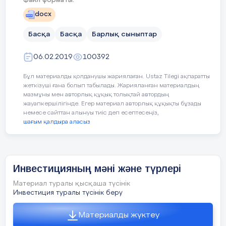
Файл форматы:
қиындықтарды тез шеше біліп, қолдау көрсетуге
дайын тұрады. Оқу барысында білім деңгейі
docx
орташа, себебі көп кітап оқығанды ұнатады, өз
Басқа
Басқа
Барлық сыныптар
білімін жан – жақты жетілдіреді.
Аманкосов Арсен алдағы уақытта елін сүйер,
06.02.2019
100392
Отанға адал еңбек ететін, сенімді азамат
Бұл материалды қолданушы жариялаған. Ustaz Tilegi ақпаратты
болатынына үміт артамыз.
жеткізуші ғана болып табылады. Жарияланған материалдың
мазмұны мен авторлық құқық толықтай автордың
жауапкершілігінде. Егер материал авторлық құқықты бұзады
немесе сайттан алынуы тиіс деп есептесеңіз,
шағым қалдыра аласыз
Мектеп директоры Г.У. Габдрахманова
Класс жетекші Р.Б.Жансугирова
Инвестицияның мәні және түрлері
Материал туралы қысқаша түсінік
Инвестиция туралы түсінік беру
Материалды жүктеу