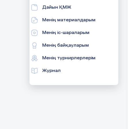
Дайын ҚМЖ
Менің материалдарым
Менің іс-шараларым
Менің байқауларым
Менің турнирлерлерім
Журнал