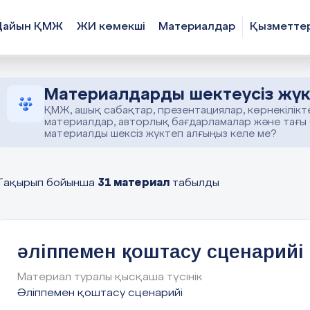
Дайын ҚМЖ
ЖИ көмекші
Материалдар
Қызметте
Материалдарды шектеусіз жүк
ҚМЖ, ашық сабақтар, презентациялар, көрнекілікт
материалдар, авторлық бағдарламалар және тағы
материалды шексіз жүктеп алғыңыз келе ме?
31 материал
Тақырып бойынша
табылды
әліппемен қоштасу сценарийі
Материал туралы қысқаша түсінік
Әліппемен қоштасу сценарийі