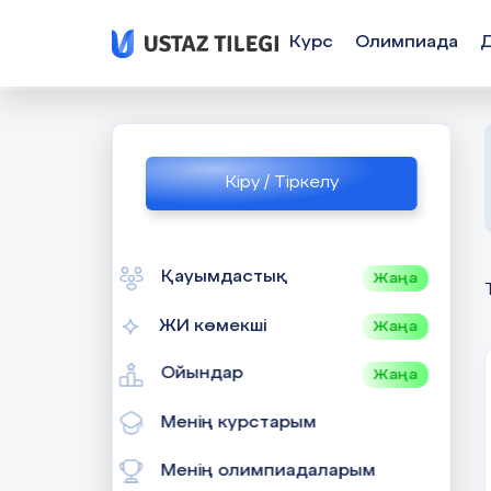
Курс
Олимпиада
Кіру / Тіркелу
Қауымдастық
Жаңа
ЖИ көмекші
Жаңа
Ойындар
Жаңа
Менің курстарым
Менің олимпиадаларым