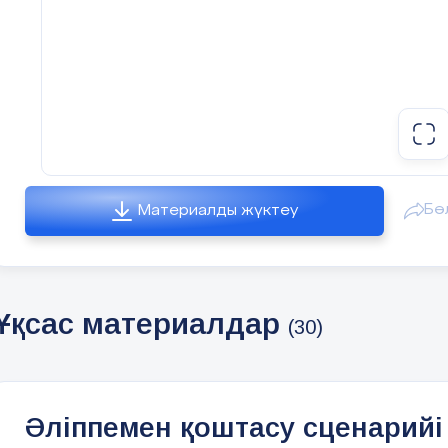
Бө
Материалды жүктеу
Ұқсас материалдар
(30)
Әліппемен қоштасу сценарийі