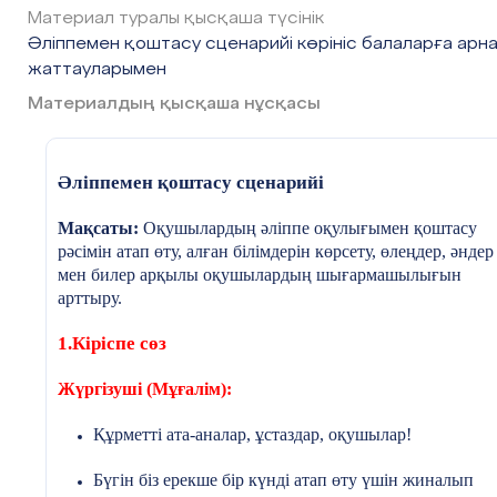
Материал туралы қысқаша түсінік
Әліппемен қоштасу сценарийі көрініс балаларға арн
жаттауларымен
Материалдың қысқаша нұсқасы
Әліппемен қоштасу сценарийі
Мақсаты:
Оқушылардың әліппе оқулығымен қоштасу
рәсімін атап өту, алған білімдерін көрсету, өлеңдер, әндер
мен билер арқылы оқушылардың шығармашылығын
арттыру.
1.Кіріспе сөз
Жүргізуші (Мұғалім):
Құрметті ата-аналар, ұстаздар, оқушылар!
Бүгін біз ерекше бір күнді атап өту үшін жиналып