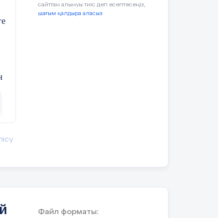
сайттан алынуы тиіс деп есептесеңіз,
шағым қалдыра аласыз
ге
н
лісу
й
Файл форматы: