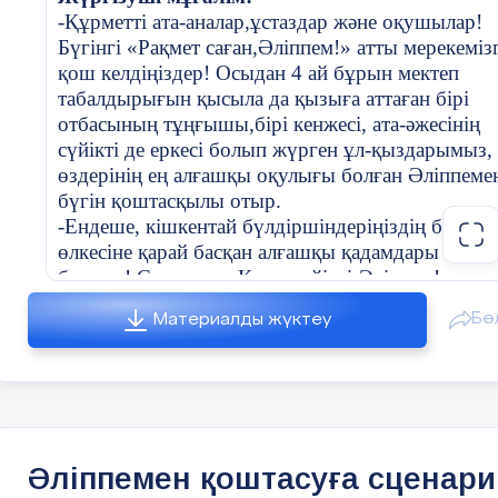
-Құрметті ата-аналар,ұстаздар және оқушылар!
Бала 1:
Бүгінгі «Рақмет саған,Әліппем!» атты мерекеміз
қош келдіңіздер! Осыдан 4 ай бұрын мектеп
Әліппе, саған мың алғыс!
табалдырығын қысыла да қызыға аттаған бірі
отбасының тұңғышы,бірі кенжесі, ата-әжесінің
Бала 2:
сүйікті де еркесі болып жүрген ұл-қыздарымыз,
өздерінің ең алғашқы оқулығы болған Әліппеме
Ана тілі, сен де бізге қызықты бол!
бүгін қоштасқылы отыр.
Әліппе мен Ана тілі бірге:
-Ендеше, кішкентай бүлдіршіндеріңіздің білім
өлкесіне қарай басқан алғашқы қадамдары құтты
Білім жолында тек биіктерге ұмтылыңдар!
болсын! Сонымен «Қош, сүйікті Әліппем!» атты
ертеңгілігіміздің кейіпкерлерін 1 «А» сынып
Бө
Материалды жүктеу
оқушыларына қол соғып, қошемет көрсетейік.
4. Би: "Балдырғандар биі"
Мұғалім:
Балалар,мен сендерге бір сұрақ
(Оқушылар қазақша ырғақты би билейді.)
қояйын....
Іші толған әріпке,
5. Шығармашылық тапсырма: Әріптер әлемі
Әліппемен қоштасуға сценари
Білімдегі жарық не ?