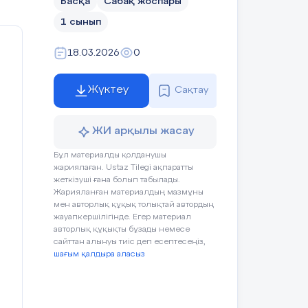
Басқа
Сабақ жоспары
1 сынып
18.03.2026
0
Жүктеу
Сақтау
ЖИ арқылы жасау
Бұл материалды қолданушы
жариялаған. Ustaz Tilegi ақпаратты
жеткізуші ғана болып табылады.
Жарияланған материалдың мазмұны
мен авторлық құқық толықтай автордың
жауапкершілігінде. Егер материал
авторлық құқықты бұзады немесе
сайттан алынуы тиіс деп есептесеңіз,
шағым қалдыра аласыз