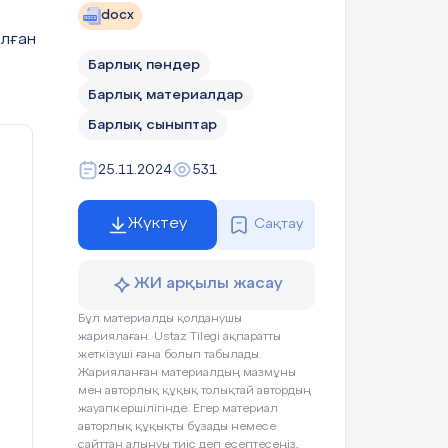
docx
алған
Барлық пәндер
Барлық материалдар
Барлық сыныптар
25.11.2024
531
Жүктеу
Сақтау
ЖИ арқылы жасау
Бұл материалды қолданушы
жариялаған. Ustaz Tilegi ақпаратты
жеткізуші ғана болып табылады.
Жарияланған материалдың мазмұны
мен авторлық құқық толықтай автордың
жауапкершілігінде. Егер материал
авторлық құқықты бұзады немесе
сайттан алынуы тиіс деп есептесеңіз,