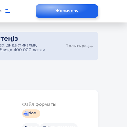
р
Жариялау
теңіз
ер, дидактикалық
Толығырақ
 басқа 400 000-астам
Файл форматы:
doc