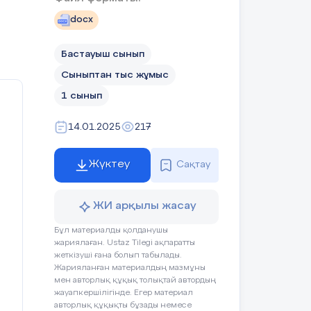
docx
Бастауыш сынып
а
Сыныптан тыс жұмыс
1 сынып
14.01.2025
217
Жүктеу
Сақтау
ЖИ арқылы жасау
.
Бұл материалды қолданушы
жариялаған. Ustaz Tilegi ақпаратты
жеткізуші ғана болып табылады.
Жарияланған материалдың мазмұны
мен авторлық құқық толықтай автордың
жауапкершілігінде. Егер материал
авторлық құқықты бұзады немесе
.