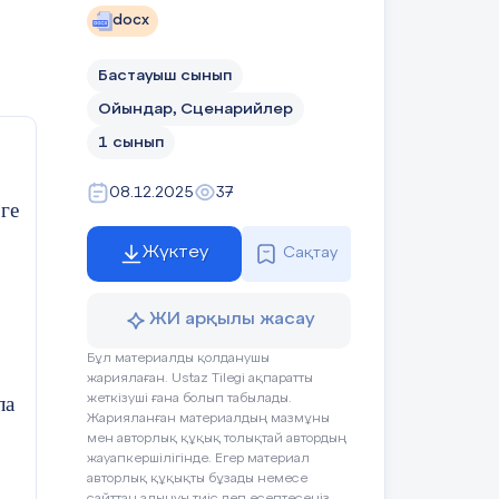
docx
Бастауыш сынып
Ойындар, Сценарийлер
1 сынып
і!
08.12.2025
37
ге
Жүктеу
Сақтау
ЖИ арқылы жасау
Бұл материалды қолданушы
жариялаған. Ustaz Tilegi ақпаратты
ла
жеткізуші ғана болып табылады.
н
Жарияланған материалдың мазмұны
мен авторлық құқық толықтай автордың
жауапкершілігінде. Егер материал
авторлық құқықты бұзады немесе
сайттан алынуы тиіс деп есептесеңіз,