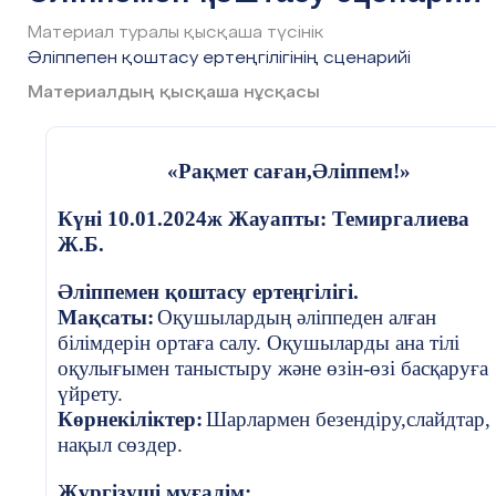
Ана тілі
Материал туралы қысқаша түсінік
Балалар (3-4 бала – әріптер мен сөздерге арналған
Әліппепен қоштасу ертеңгілігінің сценарийі
диалогтармен).
Материалдың қысқаша нұсқасы
(Әліппе кітабы бейнесіндегі костюм киген бала сахнағ
шығады.)
Әліппе:
«Рақмет саған,Әліппем!»
Армысыңдар, жас достар!
Күні
10.01.2024ж Жауапты: Темиргалиева
Ж.Б.
Мен сендерді таныстырдым әріптермен,
Әліппемен қоштасу ертеңгілігі.
Әріптерден сөз құрап, әңгіме оқытып.
Мақсаты:
Оқушылардың әліппеден алған
Енді сендерге тапсырдым, келесі досым –
Ана тіліне
білімдерін ортаға салу. Оқушыларды ана тілі
оқулығымен таныстыру және өзін-өзі басқаруға
(Ана тілі сахнаға шығады.)
үйрету.
Ана тілі:
Көрнекіліктер:
Шарлармен безендіру,слайдтар
,
нақыл сөздер.
Балалар, енді мен сендермен бірге боламын,
Жүргізуші мұғалім:
Әліппеден үйренгендеріңді әрі қарай жалғастырамыз