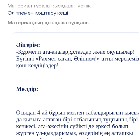
(Балалар әр әріпке байланысты қысқа өлеңдер оқиды
Материал туралы қысқаша түсінік
немесе сөз құрайды.)
Оқушылар:
Ол сүйікті Әліппе!
Әліппемен қоштасу кеші
А:
Айдай аппақ, күндей жарық,
Материалдың қысқаша нұсқасы
Мұғалім:
Олай болса,бәрімізге ең қымбат
Арманыма жетем анық.
«Әліппені» ортаға шақырамыз.
Ә:
Әдептілік – әрқашан,
Мұғалім:
балалар әліппеміз неге келмей
Әйгерім:
Әсем өмір бастауы.
жатыр екен? Қане тағы бір шақырып көрейікш
-Құрметті ата-аналар,ұстаздар және оқушылар!
Бүгінгі «Рахмет саған, Әліппем!» атты мерекеміз
(Әр бала өз әрпіне байланысты сөздер айтып, сөздерді
(Әліппе, әріп дыбыс үшеуі кіріп айналып өтеді.
қош келдіңіздер!
құрастырады.)
Жалмауыз кемпір арттарынан еріп әліппені
жұлып әкетеді)
Сахна сыртынан әліппенің дауысы
Мөлдір:
6. Ана туралы өлең және ән
Құтқарыңдар мені
Жүргізуші:
Әріп пен дыбыс жүгіріп келеді
Осыдан 4 ай бұрын мектеп табалдырығын қысы
Балалар, сендердің әліппені меңгеру жолындағы ең
Әріп:
Амансыңдар ма балалар! Біз әліппеме
да қызыға аттаған бірі отбасының тұңғышы,бірі
үлкен көмекшілерің кім болды?
бірге сендерге қонаққа келе жатқан едік,
кенжесі, ата-әжесінің сүйікті де еркесі болып
Балалар:
алдымыздан мыстан кемпір атып шығып
жүрген ұл-қыздарымыз, өздерінің ең алғашқы
әліппемізді ұрлап алды!