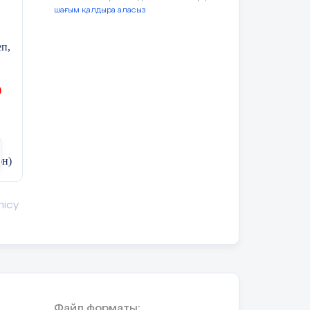
шағым қалдыра аласыз
п,
)
ән)
лісу
Файл форматы: