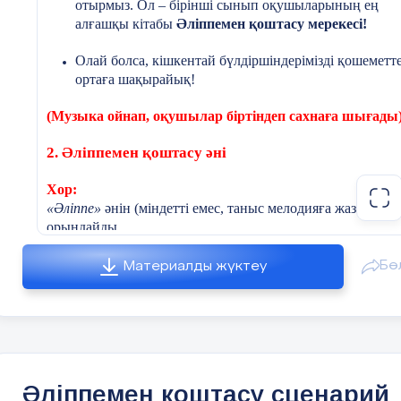
отырмыз. Ол – бірінші сынып оқушыларының ең
алғашқы кітабы
Әліппемен қоштасу мерекесі!
Олай болса, кішкентай бүлдіршіндерімізді қошеметте
ортаға шақырайық!
(Музыка ойнап, оқушылар біртіндеп сахнаға шығады
2. Әліппемен қоштасу әні
Хор:
«Әліппе»
әнін (міндетті емес, таныс мелодияға жазылған 
орындайды.
Бө
Материалды жүктеу
3. Сахналық көрініс: «Әліппенің сырлары»
Рөлдер:
Әліппе
Әліппемен қоштасу сценарий