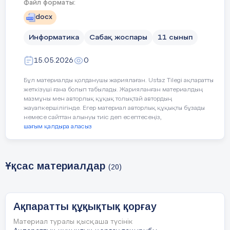
Файл форматы:
Қазақстан Республикасының
docx
Заңдары) қорғаудың
қажеттілігін негіздеу
Информатика
Сабақ жоспары
11 сынып
15.05.2026
0
Сабақтың
ақпараттарды және зияткерл
мақсаты
меншікті қорғаудың
Бұл материалды қолданушы жариялаған. Ustaz Tilegi ақпаратты
қажеттілігін негіздеу
жеткізуші ғана болып табылады. Жарияланған материалдың
мазмұны мен авторлық құқық толықтай автордың
жауапкершілігінде. Егер материал авторлық құқықты бұзады
немесе сайттан алынуы тиіс деп есептесеңіз,
"Еңбекқорлық пен кәсіб
Құндылықтарды
шағым қалдыра аласыз
біліктілік" құндылығ
дарыту
Қазақстан Республикасын
заңнамасына сәйке
ақпаратты қорғауға, авторл
Ұқсас материалдар
(20)
құқықтарды сақтауға жә
цифрлық ресурстарды сана
түрде пайдалануғ
жауапкершілікпен қара
Ақпаратты құқықтық қорғау
арқылы қалыптастырылад
Материал туралы қысқаша түсінік
Адалдық және әділеттіл