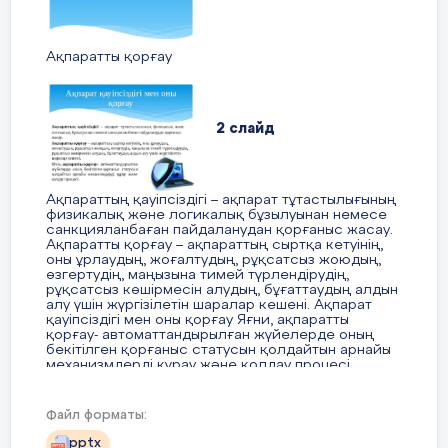
көзделген өзге де мақсаттарда қамтамасыз
етіледі.
Ақпаратты қорғау
6 слайд
Жаңа қорғау аспаптардың/ тәсілдерінің жүйелі
көрінуі
2 слайд
7 слайд
Қиындықтың тұрақты артуы
8 слайд
Ақпараттың қауіпсіздігі – ақпарат тұтастылығының
физикалық және логикалық бұзылуынан немесе
“ Абсолютті” қорғаныштың жоқ болуы
санкцияланбаған пайдаланудан қорғаныс жасау.
Ақпаратты қорғау – ақпараттың сыртқа кетуінің,
9 слайд
оны ұрлаудың, жоғалтудың, рұқсатсыз жоюдың,
өзгертудің, маңызына тимей түрлендірудің,
Ақпаратқа қол жеткізумен байланысты
рұқсатсыз көшірмесін алудың, бұғаттаудың алдын
түсініктердің қарым қатынасы Қауіп төну каналы –
алу үшін жүргізілетін шаралар кешені. Ақпарат
КЖ қауіп физикалық ортадан келуі, ол
қауіпсіздігі мен оны қорғау Яғни, ақпаратты
санкциялық емес іс-әрекеттерден пайда болу
қорғау- автоматтандырылған жүйелерде оның
қаупі Қауіп төну тәсілі (алгоритмі) – белгілі бір
бекітілген қорғаныс статусын қолдайтын арнайы
әдістерді пайдалана отырып КЖ құралдар
механизмдерді құрау және қолдау процесі.
каналдары арқылы субъектінің мақсатқа жетуінің
алдын алу шаралары
Файл форматы:
10 слайд
3 слайд
pptx