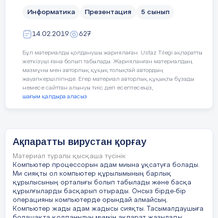
мақсатында жасалған вирус
Информатика
Презентация
5 сынып
14 слайд
4 слайд
Вируска қарсы антивирустардың жіктелуі
14.02.2019
627
Антивирусты қ программала р Детектор -
программалар Фильтр - программалар Доктор
Бұл материалды қолданушы жариялаған. Ustaz Tilegi ақпаратты
ревизорлар Доктор - программалар Ревизор -
Сабақ мақсаты: 1) Ақпаратты қорғау әдістерімен
жеткізуші ғана болып табылады. Жарияланған материалдың
программалар Вакцина - программалар
оқушыларды таныстыру ; 2) Нақты құпия сөз
мазмұны мен авторлық құқық толықтай автордың
критерилерін қайталаңыз; 3) Файлдарға құпия
15 слайд
сөзді орнатуды үйрену.
жауапкершілігінде. Егер материал авторлық құқықты бұзады
немесе сайттан алынуы тиіс деп есептесеңіз,
Қазіргі қолданыстағы антивирустық
шағым қалдыра аласыз
программалар
5 слайд
16 слайд
ESET NOD32 программасы
Ақпаратты вирустан қорғау
17 слайд
сабақта қол жеткізілетін оқу мақсаттары : ОМ [
Материал туралы қысқаша түсінік
5.4.2.2 ] : 5.4.2.2 құжатқа құпия сөз орнату
Компьютер процессорын адам миына ұқсатуға болады.
18 слайд
6 слайд
Ми сияқты ол компьютер құрылымының барлық
құрылысының орталығы болып табылады және басқа
Вирусты тексеру терезесі Тексеру аяқталған соң
Пәнді сипаттайтын терминология Қазақ тілінде
ОК батырмасын басамыз
құрылғыларды басқарып отырады. Онсыз бірде-бір
На английском языке Қорғау S ecurity Құпия сөз
операцияны компьютерде орындай алмайсың.
Password Архив Archive Файл File Пайдаланушы
19 слайд
User
Компьютер жады адам жадысы сияқты. Тасымалдаушыға
болашақта қолданылуы мүмкін ақпарат жазылады.