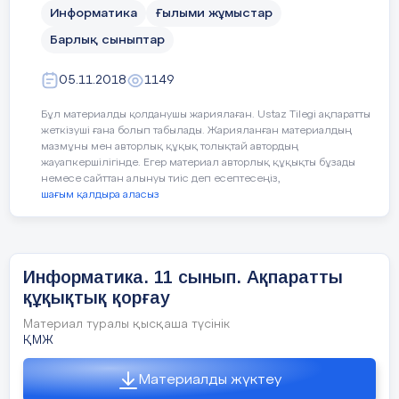
«Ақпарат» сөзі латынның түсіндіру,
Информатика
Ғылыми жұмыстар
баяндау, мәлімет деген ұғымдарды
білдіретін informatio сөзінен шыққан.
Барлық сыныптар
Бізді дүние жүзіндегі күнделікті
05.11.2018
1149
жаңалықтармен таныстыратын газеттерді,
радио мен теледидарды «бұқаралық
Бұл материалды қолданушы жариялаған. Ustaz Tilegi ақпаратты
жеткізуші ғана болып табылады. Жарияланған материалдың
ақпарат құралдары» деп атайды. Біз
мазмұны мен авторлық құқық толықтай автордың
теледидардан жаңалықтарды көреміз,
жауапкершілігінде. Егер материал авторлық құқықты бұзады
радиодан естиміз, бір - бірімізден
немесе сайттан алынуы тиіс деп есептесеңіз,
қызықтырған нәрселерді сұраймыз, яғни
шағым қалдыра аласыз
ақпарат аламыз. Бұл мысалдардан біз
«ақпарат» деген сөз белгілі бір хабардың,
жаңалықтың, өткен оқиғаның мазмұнын
білдіретінін көреміз.
Информатика. 11 сынып. Ақпаратты
«Қайнар» мектеп-гимназия»
құқықтық қорғау
Ал археологиялық қазба жұмыстары
коммуналдық мемлекеттік мекемесі
Материал туралы қысқаша түсінік
арқылы табылған бұйымдар бізге сол
ҚМЖ
кездегі тұрмыс - тіршілік туралы, адамдар
жөнінде, қандай жағдайда өмір сүргендері
Материалды жүктеу
туралы аса бағалы ақпарат береді.