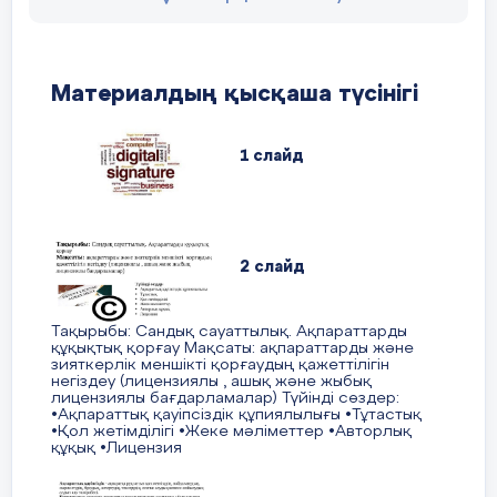
Өткен тақырыпқа шолу жасау
Сабақтың
1 . Неліктен бағдарламаның авторы әрқа
ортасы
________________________________________
https://wordwall.net/ru/resource/72019979
________________________________________
Материалдың қысқаша түсінігі
10 минут
________________________________________
2 Ақпараттық қауіпсіздікті қамта
1 слайд
Топтық жұмыс
___________________________
3. ҚР-да авторлық құқық
________________________________________
2 слайд
________________________________________
В- Деңгейі
Тақырыбы: Сандық сауаттылық. Ақпараттарды
құқықтық қорғау Мақсаты: ақпараттарды және
4. . http://adilet.zan.kz/rus/docs/Z9600000
зияткерлік меншікті қорғаудың қажеттілігін
негіздеу (лицензиялы , ашық және жыбық
Декомпиляцияны реттейтін бапты тап. Со
лицензиялы бағдарламалар) Түйінді сөздер:
Жауабы: ______________
•Ақпараттық қауіпсіздік құпиялылығы •Тұтастық
•Қол жетімділігі •Жеке мәліметтер •Авторлық
________________________________________
Интернет желісінің ресурстарын п
құқық •Лицензия
________________________________________
тақырыбына ақпарат тауып кестені