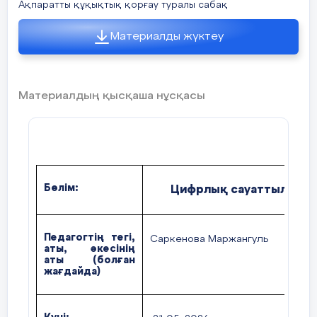
Ақпаратты құқықтық қорғау туралы сабақ
Материалды жүктеу
Материалдың қысқаша нұсқасы
Бөлім:
Цифрлық сауаттылық
Педагогтің тегі,
Саркенова Маржангуль
аты, әкесінің
аты (болған
жағдайда)