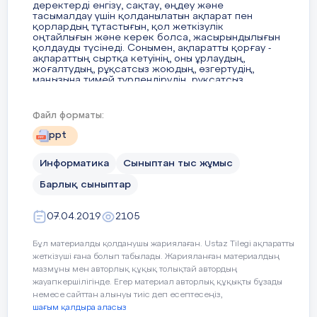
деректерді енгізу, сақтау, өңдеу және
топография және басқа ғылымдарға қатысты
тасымалдау үшін қолданылатын ақпарат пен
қорлардың тұтастығын, қол жеткізулік
және үш өлшемді туындылар; ЭЕМ-ге арналға
оңтайлығын және керек болса, жасырындылығын
қолдауды түсінеді. Сонымен, ақпаратты қорғау -
ақпараттың сыртқа кетуінің, оны ұрлаудың,
жоғалтудың, рұқсатсыз жоюдың, өзгертудің,
маңызына тимей түрлендірудің, рұқсатсыз
С- деңгей
көшірмесін жасаудың, бұғаттаудың алдын алу
үшін жүргізілетін шаралар кешені. Қауіпсіздікті
қамтамасыз ету кезін қойылатын шектеулерді
Файл форматы:
қанағаттандыруға бағытталған
ұйымдастырушылық, программалық және
ppt
8. «Қазіргі Қазақстандағы авторлық құқық
техникалық әдістер мен құралдардан тұрады.
зерттеу жүргізіңіз. Зерттеу нәтижесін през
Информатика
Сыныптан тыс жұмыс
жасанды интеллектіні пайдалану)
Барлық сыныптар
8 -тапсырманы мұғалім жеке тексері
3 слайд
07.04.2019
2105
ЖИ-ді пайдаланған кезде оның жауа
заңнамасына толық сәйкес келе ме
Бұл материалды қолданушы жариялаған. Ustaz Tilegi ақпаратты
Ақпараттың қауіпсіздігіне төнетін қауіптер мен
ақпараттың шығу каналы Ақпараттық қауіпсіздік
жеткізуші ғана болып табылады. Жарияланған материалдың
негізгі түсініктері  Ақпараттық қауіпсіздік (кең
мазмұны мен авторлық құқық толықтай автордың
мәнде) - мынау субъектілер мүдделерінің
жауапкершілігінде. Егер материал авторлық құқықты бұзады
қорғанушылық күй-жағдайы  Субъектілердің
немесе сайттан алынуы тиіс деп есептесеңіз,
мүдделерін қанағаттандуру үшін кез-келген
шағым қалдыра аласыз
уақытта тұрақты ұстап тұру қажет:  ақпараттың