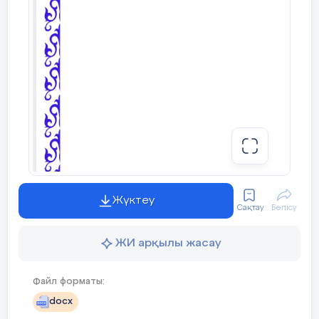
көшіріп, оны бағдарламамен тексеріске
салу.
Зерттеу жұмысының тәжірибелік
құндылығы:
Бұл жобадағы
бағдарламаны мектептерде, жоғарғы оқу
орындарында тәжірибе жүзінде қолдануға
болады.
Жүктеу
Сақтау
Бөлісу
ЖИ арқылы жасау
Негізгі бөлім.
Файл форматы:
Ақпарат және вирус
docx