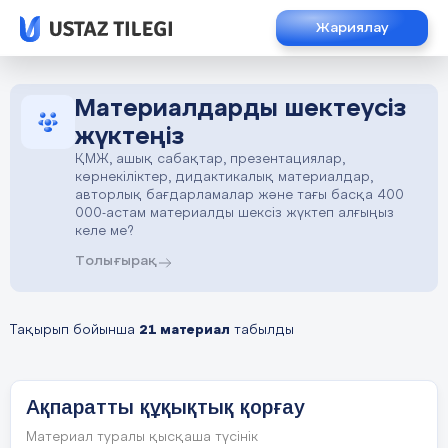
Жариялау
Материалдарды шектеусіз
жүктеңіз
ҚМЖ, ашық сабақтар, презентациялар,
көрнекіліктер, дидактикалық материалдар,
авторлық бағдарламалар және тағы басқа 400
000-астам материалды шексіз жүктеп алғыңыз
келе ме?
Толығырақ
Тақырып бойынша
21 материал
табылды
Ақпаратты құқықтық қорғау
Материал туралы қысқаша түсінік