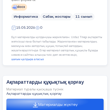
Файл форматы:
Қазақстан Республикасының
docx
Заңдары) қорғаудың
Сергіту сәті
қажеттілігін негіздеу
Информатика
Сабақ жоспары
11 сынып
Заңды ма, заңсыз ба?” ойыны
“
Оқушыларға түрлі жағдайларды о
15.05.2026
0
Сабақтың
ақпараттарды және зияткерл
мақсаты
меншікті қорғаудың
Бір бұрыш —
“ЗАҢДЫ”
Бұл материалды қолданушы жариялаған. Ustaz Tilegi ақпаратты
қажеттілігін негіздеу
жеткізуші ғана болып табылады. Жарияланған материалдың
мазмұны мен авторлық құқық толықтай автордың
Екінші бұрыш —
“ЗАҢСЫЗ”
жауапкершілігінде. Егер материал авторлық құқықты бұзады
немесе сайттан алынуы тиіс деп есептесеңіз,
"Еңбекқорлық пен кәсіб
Құндылықтарды
1. “Интернеттен музыка жүктеп, оны с
шағым қалдыра аласыз
біліктілік" құндылығ
дарыту
→
заңсыз
Қазақстан Республикасын
заңнамасына сәйке
2. “Авторын көрсетіп, мәтінді қолдану
ақпаратты қорғауға, авторл
→
заңды
Ақпараттарды құқықтық қорғау
құқықтарды сақтауға жә
цифрлық ресурстарды сана
3. “Досыңның паролін сұрап алып кіру
Материал туралы қысқаша түсінік
түрде пайдалануғ
→
заңсыз
Ақпараттарды құқықтық қорғау
жауапкершілікпен қара
арқылы қалыптастырылад
4. “Өз фотоңды әлеуметтік желіге жүк
Материалды жүктеу
Адалдық және әділеттіл
→
заңды