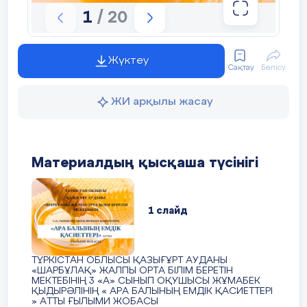
1
/ 20
Кіріспе...............................................................
Жүктеу
Сақтау
Бөлісу
Негізгі бөлім ................................7
ЖИ арқылы жасау
Ара балының бөлінуі
................................7
Табиғи балдың түрлері
Материалдың қысқаша түсінігі
.................................8
Балдың құрамы мен қуаты
1 слайд
.................................8
Балдың емдік қасиеті
ТҮРКІСТАН ОБЛЫСЫ ҚАЗЫҒҰРТ АУДАНЫ
.................................9
«ШАРБҰЛАҚ» ЖАЛПЫ ОРТА БІЛІМ БЕРЕТІН
МЕКТЕБІНІҢ 3 «А» СЫНЫП ОҚУШЫСЫ ЖҰМАБЕК
Бал арасының семьясы
ҚЫДЫРӘЛІНІҢ « АРА БАЛЫНЫҢ ЕМДІК ҚАСИЕТТЕРІ
» АТТЫ ҒЫЛЫМИ ЖОБАСЫ