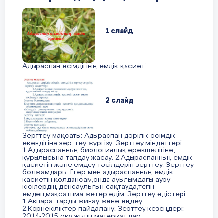
18 слайд
барын зерттей түседі. Жалпы жоба
талапқа сай орындалған.
19 слайд
1 слайд
Жетекшісі бастауыш сынып мұғалімі:
Бегимбаева Кулзада Ермекбаевна
Адыраспан өсімдігінің емдік қасиеті
2 слайд
234 жамбыл Жабаев атында
ғы орта
№
мектеп
3"
А
" сынып оқушысы
Зерттеу мақсаты: Адыраспан-дәрілік өсімдік
екендігіне зерттеу жүргізу. Зерттеу міндеттері:
Таласбек Айару"Ара балының емдік
1.Адыраспанның биологиялық ерекшелігіне,
қасиеті" атты ғылыми жобасы
құрылысына талдау жасау. 2.Адыраспанның емдік
қасиетін және емдеу тәсілдерін зерттеу. Зерттеу
болжамдары: Егер мен адыраспанның емдік
қасиетін қолдансам,онда ауылымдағы ауру
кісілердің денсаулығын сақтауда,тегін
емдеп,мақсатыма жетер едім. Зерттеу әдістері:
1.Ақпараттарды жинау және өңдеу.
2.Көрнекіліктер пайдалану. Зерттеу кезеңдері:
2014-2015 оқу жылы материалдар