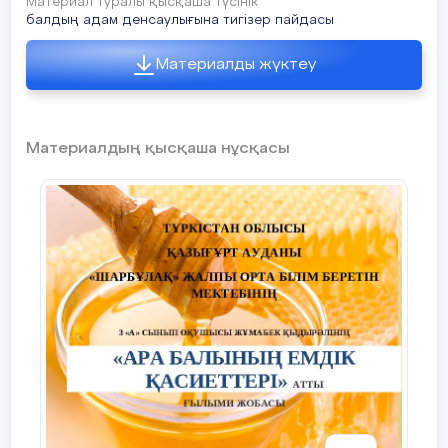
Материал туралы қысқаша түсінік
балдың адам денсаулығына тигізер пайдасы
Материалды жүктеу
Материалдың қысқаша нұсқасы
Қазалы ауданы,2021
Мазмұны