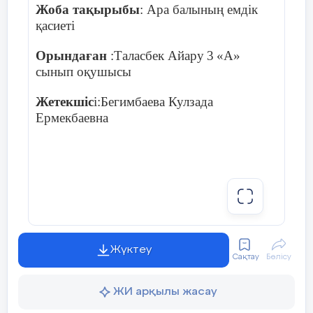
Жоба тақырыбы
: Ара балының емдік
қасиеті
Орындаған
:
Таласбек Айару
3
«
А
»
сынып оқушысы
Жетекшіс
і:
Бегимбаева Кулзада
Ермекбаевна
Жүктеу
Сақтау
Бөлісу
ЖИ арқылы жасау