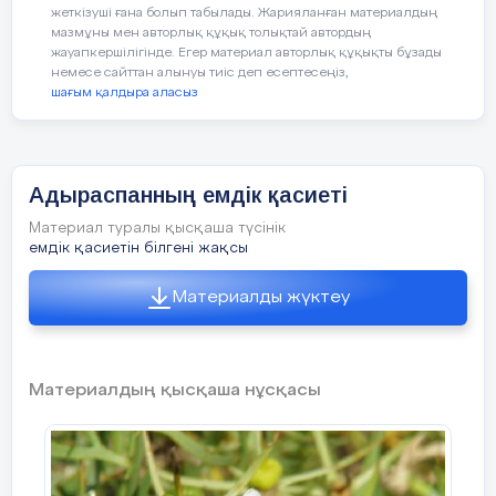
5 слайд
жеткізуші ғана болып табылады. Жарияланған материалдың
мазмұны мен авторлық құқық толықтай автордың
жауапкершілігінде. Егер материал авторлық құқықты бұзады
немесе сайттан алынуы тиіс деп есептесеңіз,
шағым қалдыра аласыз
ҚЫЗЫЛОРДА ОБЫЛЫСЫ, ҚАЗАЛЫ
АУДАНЫ ӘЙТЕКЕ БИ КЕНТІ
№ 234
6 слайд
ЖАМБЫЛ ЖАБАЕВ АТЫНДА
ҒЫ ОРТА
МЕКТЕП 3
-«
А
» СЫНЫП ОҚУШЫСЫ
Адыраспанның емдік қасиеті
Таласбек Айару
Материал туралы қысқаша түсінік
«АРА БАЛЫНЫҢ ЕМДІК
емдік қасиетін білгені жақсы
ҚАСИЕТТЕРІ» АТТЫ
7 слайд
Материалды жүктеу
ҒЫЛЫМИ ЖОБАСЫНА ПІКІР
Тақырып ара балының адам денсаулығына
Материалдың қысқаша нұсқасы
пайдасы жайында. Оқушы өзі зерттеген
деректер негізінде Шығыс өңірінде
8 слайд
аралардың пайда болу тарихы, ара
шаруашылығының даму кезеңдері жан-