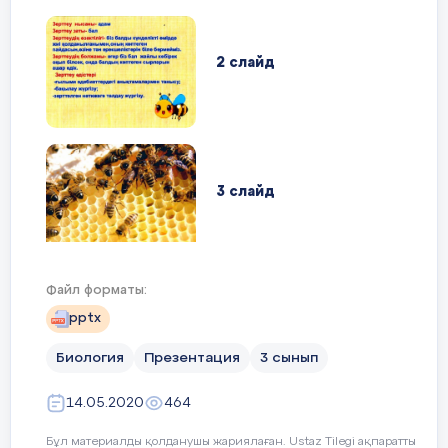
.................................14
Араның сыртқы құрылысы
2 слайд
................................15
бал араларды қорғау
.................................17
Қорытынды ................................20
3 слайд
Қолданылған
әдебиеттер............................................................
Файл форматы:
pptx
4 слайд
Биология
Презентация
3 сынып
14.05.2020
464
Бұл материалды қолданушы жариялаған. Ustaz Tilegi ақпаратты