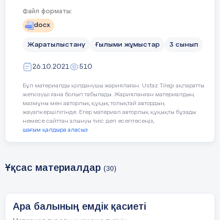
Файл форматы:
docx
Жаратылыстану
Ғылыми жұмыстар
3 сынып
26.10.2021
510
Бұл материалды қолданушы жариялаған. Ustaz Tilegi ақпаратты
жеткізуші ғана болып табылады. Жарияланған материалдың
мазмұны мен авторлық құқық толықтай автордың
жауапкершілігінде. Егер материал авторлық құқықты бұзады
немесе сайттан алынуы тиіс деп есептесеңіз,
шағым қалдыра аласыз
Ұқсас материалдар
(30)
Ара балының емдік қасиеті