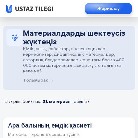
Жариялау
Материалдарды шектеусіз
жүктеңіз
ҚМЖ, ашық сабақтар, презентациялар,
көрнекіліктер, дидактикалық материалдар,
авторлық бағдарламалар және тағы басқа 400
000-астам материалды шексіз жүктеп алғыңыз
келе ме?
Толығырақ
Тақырып бойынша
31 материал
табылды
Ара балының емдік қасиеті
Материал туралы қысқаша түсінік