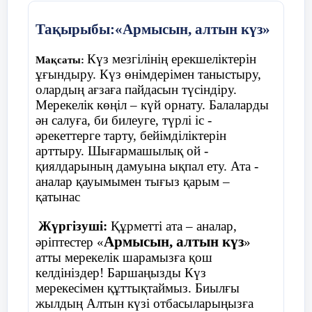
Ойын «Қолшатыр»
Тақырыбы:«Армысын, алтын күз»
Шарты:
балалар шеңберде жатқан
Күз мезгілінің ерекшеліктерін
Мақсаты:
қолшатырдың жанына тұрады. Музыка
ұғындыру. Күз өнімдерімен таныстыру,
ойналады балалар билеп жүреді, музыка
олардың ағзаға пайдасын түсіндіру.
тоқтағанда балалар қолшатырдың жанына
Мерекелік көңіл – күй орнату. Балаларды
тұра қалу керек, қай балаға қолшатыр
ән салуға, би билеуге, түрлі іс -
жетпей қалса , сол бала ойыннан шығып
әрекеттерге тарту, бейімділіктерін
отырады.
арттыру. Шығармашылық ой -
қиялдарының дамуына ықпал ету. Ата -
аналар қауымымен тығыз қарым –
қатынас
Жүргізуші:
Құрметті ата – аналар,
Армысын, алтын күз
әріптестер «
»
атты мерекелік шарамызға қош
келдініздер! Баршаңызды Күз
мерекесімен құттықтаймыз. Биылғы
жылдың Алтын күзі отбасыларыңызға