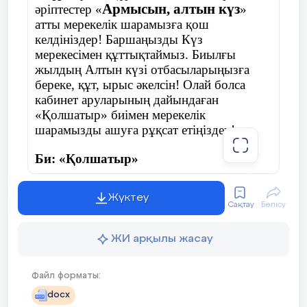
Армысын, алтын күз
әріптестер «
»
атты мерекелік шарамызға қош
келдініздер! Баршаңызды Күз
мерекесімен құттықтаймыз. Биылғы
жылдың Алтын күзі отбасыларыңызға
береке, құт, ырыс әкелсін! Олай болса
кабинет аруларының дайындаған
«Қолшатыр» биімен мерекелік
шарамызды ашуға рұқсат етіңіздер!
Би: «Қолшатыр»
Жүктеу
Сақтау
Бөлісу
Жүргізуші:
Армасыздар, халайық,
Бармысыздар, халайық!
ЖИ арқылы жасау
Күзгі тойды жұп жазбай,
Файл форматы:
Бірге қарсы алайық!
docx