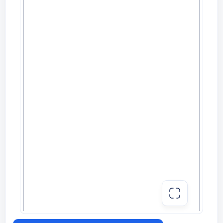
қолшатырдың жанына тұрады. Музыка
ойналады балалар билеп жүреді, музыка
тоқтағанда балалар қолшатырдың жанына
тұра қалу керек, қай балаға қолшатыр
жетпей қалса , сол бала ойыннан шығып
отырады.