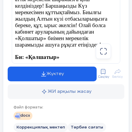
келдініздер! Баршаңызды Күз
мерекесімен құттықтаймыз. Биылғы
жылдың Алтын күзі отбасыларыңызға
береке, құт, ырыс әкелсін! Олай болса
кабинет аруларының дайындаған
«Қолшатыр» биімен мерекелік
шарамызды ашуға рұқсат етіңіздер!
Би: «Қолшатыр»
Жүктеу
Сақтау
Бөлісу
Жүргізуші:
Армасыздар, халайық,
Бармысыздар, халайық!
ЖИ арқылы жасау
Күзгі тойды жұп жазбай,
Файл форматы:
Бірге қарсы алайық!
docx
Коррекциялық мектеп
Тәрбие сағаты