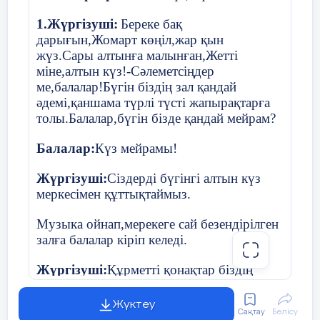
1.Жүргізуші:
Береке бақ
дарығын,Жомарт көңіл,жар қын
жүз.Сары алтынға малынған,Жетті
міне,алтын күз!-Сәлеметсіңдер
ме,балалар!Бүгін біздің зал қандай
әдемі,қаншама түрлі түсті жапырақтарға
толы.Балалар,бүгін бізде қандай мейрам?
Балалар:
Күз мейрамы!
Жүргізуші:
Сіздерді бүгінгі алтын күз
меркесімен құттықтаймыз.
Музыка ойнап,мерекеге сай безендірілген
залға балалар кіріп келеді.
Жүргізуші:
Құрметті қонақтар біздің
өнерлі де таланты балаларымыздың
орындауында «Бұл алтын күз» әнін
Жүктеу
Сақтау
Бөлісу
тамашалаңыздар.