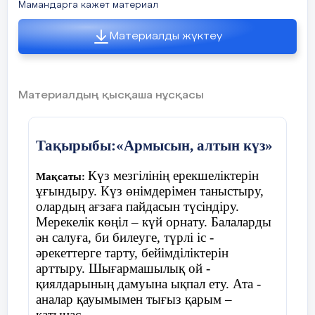
Мамандарга кажет материал
Материалды жүктеу
Материалдың қысқаша нұсқасы
Тақырыбы:«Армысын, алтын күз»
Күз мезгілінің ерекшеліктерін
Мақсаты:
ұғындыру. Күз өнімдерімен таныстыру,
олардың ағзаға пайдасын түсіндіру.
Мерекелік көңіл – күй орнату. Балаларды
ән салуға, би билеуге, түрлі іс -
әрекеттерге тарту, бейімділіктерін
арттыру. Шығармашылық ой -
қиялдарының дамуына ықпал ету. Ата -
аналар қауымымен тығыз қарым –
қатынас