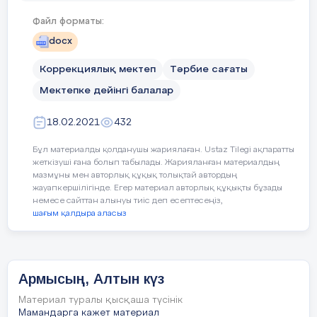
Күзгі тойды жұп жазбай,
Файл форматы:
Бірге қарсы алайық!
docx
Коррекциялық мектеп
Тәрбие сағаты
Мектепке дейінгі балалар
Дидактикалық ойын: «Дәміне қарай
ажырат.»
18.02.2021
432
Жемістердің аттарын атап, қышқыл, тәтті,
Бұл материалды қолданушы жариялаған. Ustaz Tilegi ақпаратты
дәмдерін ажырата білуге үйрету.
жеткізуші ғана болып табылады. Жарияланған материалдың
мазмұны мен авторлық құқық толықтай автордың
Ойын: «Тамшылар мен жапырақтар»
жауапкершілігінде. Егер материал авторлық құқықты бұзады
немесе сайттан алынуы тиіс деп есептесеңіз,
шағым қалдыра аласыз
Жерде шашылып жатқан тамшылар мен
жапырақтарды жинау. Тамшыларды
қолшатырға, жапырақты терекке
орналастыру.
Армысың, Алтын күз
Материал туралы қысқаша түсінік
Мамандарга кажет материал