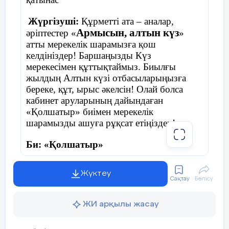
Жүргізуші:
Құрметті ата – аналар,
Армысын, алтын күз
әріптестер «
»
атты мерекелік шарамызға қош
келдініздер! Баршаңызды Күз
мерекесімен құттықтаймыз. Биылғы
жылдың Алтын күзі отбасыларыңызға
береке, құт, ырыс әкелсін! Олай болса
кабинет аруларының дайындаған
«Қолшатыр» биімен мерекелік
шарамызды ашуға рұқсат етіңіздер!
Би: «Қолшатыр»
Жүктеу
Сақтау
Бөлісу
Жүргізуші:
Армасыздар, халайық,
Бармысыздар, халайық!
ЖИ арқылы жасау
Күзгі тойды жұп жазбай,