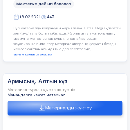
Мектепке дейінгі балалар
Дидактикалық ойын: «Дәміне қарай
ажырат.»
18.02.2021
443
Жемістердің аттарын атап, қышқыл, тәтті,
Бұл материалды қолданушы жариялаған. Ustaz Tilegi ақпаратты
дәмдерін ажырата білуге үйрету.
жеткізуші ғана болып табылады. Жарияланған материалдың
мазмұны мен авторлық құқық толықтай автордың
Ойын: «Тамшылар мен жапырақтар»
жауапкершілігінде. Егер материал авторлық құқықты бұзады
немесе сайттан алынуы тиіс деп есептесеңіз,
шағым қалдыра аласыз
Жерде шашылып жатқан тамшылар мен
жапырақтарды жинау. Тамшыларды
қолшатырға, жапырақты терекке
орналастыру.
Армысың, Алтын күз
Материал туралы қысқаша түсінік
Мамандарга кажет материал
«Кім жылдам?»
Материалды жүктеу
Үстелдің үстінде шашылып жатқан
жемістер мен көкөністерді ажыратады