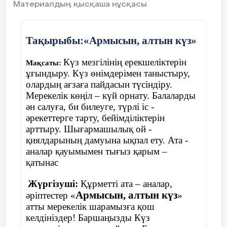
Материалдың қысқаша нұсқасы
Ойын «Қолшатыр»
Тақырыбы:«Армысын, алтын күз»
Шарты:
балалар шеңберде жатқан
Күз мезгілінің ерекшеліктерін
Мақсаты:
қолшатырдың жанына тұрады. Музыка
ұғындыру. Күз өнімдерімен таныстыру,
ойналады балалар билеп жүреді, музыка
олардың ағзаға пайдасын түсіндіру.
тоқтағанда балалар қолшатырдың жанына
Мерекелік көңіл – күй орнату. Балаларды
тұра қалу керек, қай балаға қолшатыр
ән салуға, би билеуге, түрлі іс -
жетпей қалса , сол бала ойыннан шығып
әрекеттерге тарту, бейімділіктерін
отырады.
арттыру. Шығармашылық ой -
қиялдарының дамуына ықпал ету. Ата -
аналар қауымымен тығыз қарым –
қатынас
Жүргізуші:
Құрметті ата – аналар,
Армысын, алтын күз
әріптестер «
»
атты мерекелік шарамызға қош
келдініздер! Баршаңызды Күз