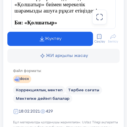
«Қолшатыр» биімен мерекелік
шарамызды ашуға рұқсат етіңіздер!
Би: «Қолшатыр»
Жүктеу
Сақтау
Бөлісу
Жүргізуші:
Армасыздар, халайық,
Бармысыздар, халайық!
ЖИ арқылы жасау
Күзгі тойды жұп жазбай,
Файл форматы:
Бірге қарсы алайық!
docx
Коррекциялық мектеп
Тәрбие сағаты
Мектепке дейінгі балалар
Дидактикалық ойын: «Дәміне қарай
ажырат.»
18.02.2021
429
Жемістердің аттарын атап, қышқыл, тәтті,
Бұл материалды қолданушы жариялаған. Ustaz Tilegi ақпаратты
дәмдерін ажырата білуге үйрету.