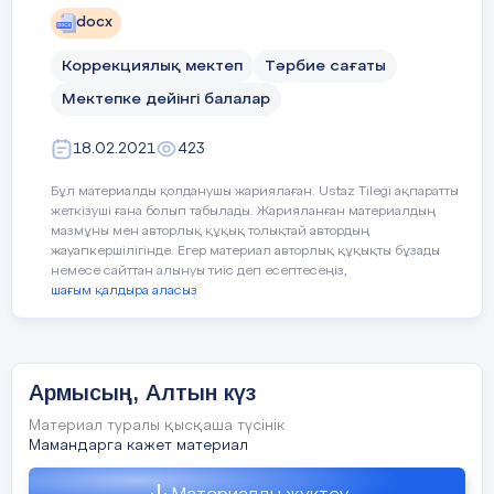
Бірге қарсы алайық!
docx
Коррекциялық мектеп
Тәрбие сағаты
Мектепке дейінгі балалар
Дидактикалық ойын: «Дәміне қарай
ажырат.»
18.02.2021
423
Жемістердің аттарын атап, қышқыл, тәтті,
Бұл материалды қолданушы жариялаған. Ustaz Tilegi ақпаратты
дәмдерін ажырата білуге үйрету.
жеткізуші ғана болып табылады. Жарияланған материалдың
мазмұны мен авторлық құқық толықтай автордың
Ойын: «Тамшылар мен жапырақтар»
жауапкершілігінде. Егер материал авторлық құқықты бұзады
немесе сайттан алынуы тиіс деп есептесеңіз,
шағым қалдыра аласыз
Жерде шашылып жатқан тамшылар мен
жапырақтарды жинау. Тамшыларды
қолшатырға, жапырақты терекке
орналастыру.
Армысың, Алтын күз
Материал туралы қысқаша түсінік
Мамандарга кажет материал
«Кім жылдам?»