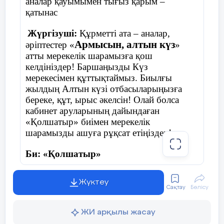
аналар қауымымен тығыз қарым –
қатынас
Жүргізуші:
Құрметті ата – аналар,
Армысын, алтын күз
әріптестер «
»
атты мерекелік шарамызға қош
келдініздер! Баршаңызды Күз
мерекесімен құттықтаймыз. Биылғы
жылдың Алтын күзі отбасыларыңызға
береке, құт, ырыс әкелсін! Олай болса
кабинет аруларының дайындаған
«Қолшатыр» биімен мерекелік
шарамызды ашуға рұқсат етіңіздер!
Би: «Қолшатыр»
Жүктеу
Сақтау
Бөлісу
Жүргізуші:
Армасыздар, халайық,
Бармысыздар, халайық!
ЖИ арқылы жасау