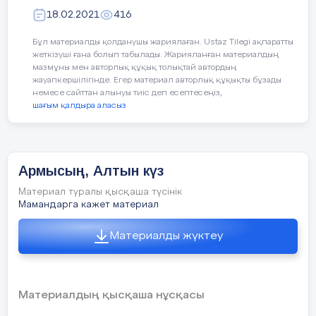
ажырат.»
18.02.2021
416
Жемістердің аттарын атап, қышқыл, тәтті,
Бұл материалды қолданушы жариялаған. Ustaz Tilegi ақпаратты
дәмдерін ажырата білуге үйрету.
жеткізуші ғана болып табылады. Жарияланған материалдың
мазмұны мен авторлық құқық толықтай автордың
Ойын: «Тамшылар мен жапырақтар»
жауапкершілігінде. Егер материал авторлық құқықты бұзады
немесе сайттан алынуы тиіс деп есептесеңіз,
шағым қалдыра аласыз
Жерде шашылып жатқан тамшылар мен
жапырақтарды жинау. Тамшыларды
қолшатырға, жапырақты терекке
орналастыру.
Армысың, Алтын күз
Материал туралы қысқаша түсінік
Мамандарга кажет материал
«Кім жылдам?»
Материалды жүктеу
Үстелдің үстінде шашылып жатқан
жемістер мен көкөністерді ажыратады
Материалдың қысқаша нұсқасы