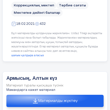
Коррекциялық мектеп
Тәрбие сағаты
Мектепке дейінгі балалар
Дидактикалық ойын: «Дәміне қарай
ажырат.»
18.02.2021
432
Жемістердің аттарын атап, қышқыл, тәтті,
Бұл материалды қолданушы жариялаған. Ustaz Tilegi ақпаратты
дәмдерін ажырата білуге үйрету.
жеткізуші ғана болып табылады. Жарияланған материалдың
мазмұны мен авторлық құқық толықтай автордың
Ойын: «Тамшылар мен жапырақтар»
жауапкершілігінде. Егер материал авторлық құқықты бұзады
немесе сайттан алынуы тиіс деп есептесеңіз,
шағым қалдыра аласыз
Жерде шашылып жатқан тамшылар мен
жапырақтарды жинау. Тамшыларды
қолшатырға, жапырақты терекке
орналастыру.
Армысың, Алтын күз
Материал туралы қысқаша түсінік
Мамандарга кажет материал
«Кім жылдам?»
Материалды жүктеу
Үстелдің үстінде шашылып жатқан
жемістер мен көкөністерді ажыратады