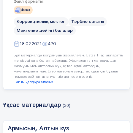
Файл форматы:
Бірге қарсы алайық!
docx
Коррекциялық мектеп
Тәрбие сағаты
Мектепке дейінгі балалар
Дидактикалық ойын: «Дәміне қарай
ажырат.»
18.02.2021
490
Жемістердің аттарын атап, қышқыл, тәтті,
Бұл материалды қолданушы жариялаған. Ustaz Tilegi ақпаратты
дәмдерін ажырата білуге үйрету.
жеткізуші ғана болып табылады. Жарияланған материалдың
мазмұны мен авторлық құқық толықтай автордың
Ойын: «Тамшылар мен жапырақтар»
жауапкершілігінде. Егер материал авторлық құқықты бұзады
немесе сайттан алынуы тиіс деп есептесеңіз,
шағым қалдыра аласыз
Жерде шашылып жатқан тамшылар мен
жапырақтарды жинау. Тамшыларды
қолшатырға, жапырақты терекке
орналастыру.
Ұқсас материалдар
(30)
«Кім жылдам?»
Армысың, Алтын күз