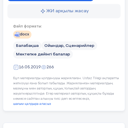
Жүргізуші:
Жарайсыңдар,орындарыңа
ЖИ арқылы жасау
жайғаса қойыңдар.
Файл форматы:
Күз ханшайымы:Сәлеметсіңдерме
балалар,жиналған қонақтар мен сендерге
docx
қонаққа келдім.сендер мені күтіп отырған
Балабақша
Ойындар, Сценарийлер
сияқтысыңдар.
Мектепке дейінгі балалар
О-о-о балалар бәрің қандай әдемі болып
кеткенсіңдер.
16.05.2019
266
Жүргізуші:
Күз ханшайымы
Бұл материалды қолданушы жариялаған. Ustaz Tilegi ақпаратты
келіңіз,төрлетіңіз ,біздің балаларымыздың
жеткізуші ғана болып табылады. Жарияланған материалдың
мазмұны мен авторлық құқық толықтай автордың
өнерін тамашалаңыздар.
жауапкершілігінде. Егер материал авторлық құқықты бұзады
немесе сайттан алынуы тиіс деп есептесеңіз,
-Ал балалар күз ханшайымына өнерімізді
шағым қалдыра аласыз
көрсетіп мерекені тойлайық.
Балалар енді күзге арналған
тақпақтарымызды айтайық.