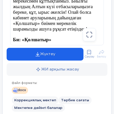
мерекесімен құттықтаймыз. Биылғы
жылдың Алтын күзі отбасыларыңызға
береке, құт, ырыс әкелсін! Олай болса
кабинет аруларының дайындаған
«Қолшатыр» биімен мерекелік
шарамызды ашуға рұқсат етіңіздер!
Би: «Қолшатыр»
Жүктеу
Сақтау
Бөлісу
Жүргізуші:
Армасыздар, халайық,
Бармысыздар, халайық!
ЖИ арқылы жасау
Күзгі тойды жұп жазбай,
Файл форматы:
Бірге қарсы алайық!
docx
Коррекциялық мектеп
Тәрбие сағаты
Мектепке дейінгі балалар
Дидактикалық ойын: «Дәміне қарай