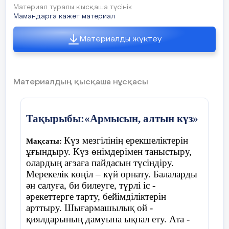
Материал туралы қысқаша түсінік
Үстелдің үстінде шашылып жатқан
Мамандарга кажет материал
жемістер мен көкөністерді ажыратады
Материалды жүктеу
Ойын «Қолшатыр»
Материалдың қысқаша нұсқасы
Шарты:
балалар шеңберде жатқан
қолшатырдың жанына тұрады. Музыка
Тақырыбы:«Армысын, алтын күз»
ойналады балалар билеп жүреді, музыка
тоқтағанда балалар қолшатырдың жанына
Күз мезгілінің ерекшеліктерін
Мақсаты:
тұра қалу керек, қай балаға қолшатыр
ұғындыру. Күз өнімдерімен таныстыру,
жетпей қалса , сол бала ойыннан шығып
олардың ағзаға пайдасын түсіндіру.
отырады.
Мерекелік көңіл – күй орнату. Балаларды
ән салуға, би билеуге, түрлі іс -
әрекеттерге тарту, бейімділіктерін
арттыру. Шығармашылық ой -
қиялдарының дамуына ықпал ету. Ата -