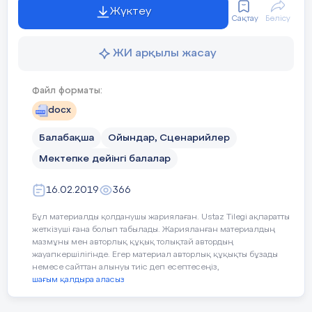
Жүктеу
Сақтау
Бөлісу
ЖИ арқылы жасау
Файл форматы:
docx
Балабақша
Ойындар, Сценарийлер
Мектепке дейінгі балалар
16.02.2019
366
Бұл материалды қолданушы жариялаған. Ustaz Tilegi ақпаратты
жеткізуші ғана болып табылады. Жарияланған материалдың
мазмұны мен авторлық құқық толықтай автордың
жауапкершілігінде. Егер материал авторлық құқықты бұзады
немесе сайттан алынуы тиіс деп есептесеңіз,
шағым қалдыра аласыз