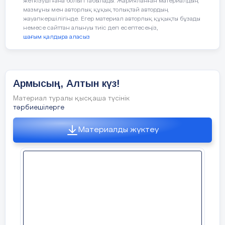
жеткізуші ғана болып табылады. Жарияланған материалдың
мазмұны мен авторлық құқық толықтай автордың
Ойын: «Тамшылар мен жапырақтар»
жауапкершілігінде. Егер материал авторлық құқықты бұзады
немесе сайттан алынуы тиіс деп есептесеңіз,
шағым қалдыра аласыз
Жерде шашылып жатқан тамшылар мен
жапырақтарды жинау. Тамшыларды
қолшатырға, жапырақты терекке
орналастыру.
Армысың, Алтын күз!
Материал туралы қысқаша түсінік
тәрбиешілерге
«Кім жылдам?»
Материалды жүктеу
Үстелдің үстінде шашылып жатқан
жемістер мен көкөністерді ажыратады
Ойын «Қолшатыр»
Шарты:
балалар шеңберде жатқан