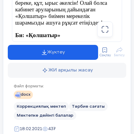
береке, құт, ырыс әкелсін! Олай болса
кабинет аруларының дайындаған
«Қолшатыр» биімен мерекелік
шарамызды ашуға рұқсат етіңіздер!
Би: «Қолшатыр»
Жүктеу
Сақтау
Бөлісу
Жүргізуші:
Армасыздар, халайық,
Бармысыздар, халайық!
ЖИ арқылы жасау
Күзгі тойды жұп жазбай,
Файл форматы:
Бірге қарсы алайық!
docx
Коррекциялық мектеп
Тәрбие сағаты
Мектепке дейінгі балалар
Дидактикалық ойын: «Дәміне қарай
ажырат.»
18.02.2021
437