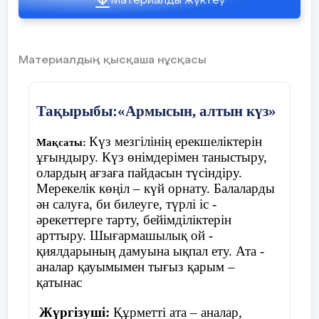
Материалды жүктеу
Үстелдің үстінде шашылып жатқан
жемістер мен көкөністерді ажыратады
Материалдың қысқаша нұсқасы
Ойын «Қолшатыр»
Тақырыбы:«Армысын, алтын күз»
Шарты:
балалар шеңберде жатқан
Күз мезгілінің ерекшеліктерін
Мақсаты:
қолшатырдың жанына тұрады. Музыка
ұғындыру. Күз өнімдерімен таныстыру,
ойналады балалар билеп жүреді, музыка
олардың ағзаға пайдасын түсіндіру.
тоқтағанда балалар қолшатырдың жанына
Мерекелік көңіл – күй орнату. Балаларды
тұра қалу керек, қай балаға қолшатыр
ән салуға, би билеуге, түрлі іс -
жетпей қалса , сол бала ойыннан шығып
әрекеттерге тарту, бейімділіктерін
отырады.
арттыру. Шығармашылық ой -
қиялдарының дамуына ықпал ету. Ата -
аналар қауымымен тығыз қарым –
қатынас
Жүргізуші:
Құрметті ата – аналар,