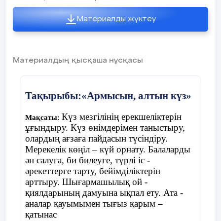
«Кім жылдам?»
Материалды жүктеу
Үстелдің үстінде шашылып жатқан
жемістер мен көкөністерді ажыратады
Материалдың қысқаша нұсқасы
Ойын «Қолшатыр»
Тақырыбы:«Армысын, алтын күз»
Шарты:
балалар шеңберде жатқан
Күз мезгілінің ерекшеліктерін
Мақсаты:
қолшатырдың жанына тұрады. Музыка
ұғындыру. Күз өнімдерімен таныстыру,
ойналады балалар билеп жүреді, музыка
олардың ағзаға пайдасын түсіндіру.
тоқтағанда балалар қолшатырдың жанына
Мерекелік көңіл – күй орнату. Балаларды
тұра қалу керек, қай балаға қолшатыр
ән салуға, би билеуге, түрлі іс -
жетпей қалса , сол бала ойыннан шығып
әрекеттерге тарту, бейімділіктерін
отырады.
арттыру. Шығармашылық ой -
қиялдарының дамуына ықпал ету. Ата -
аналар қауымымен тығыз қарым –
қатынас