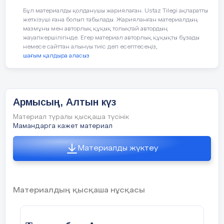
Жемістердің аттарын атап, қышқыл, тәтті,
Бұл материалды қолданушы жариялаған. Ustaz Tilegi ақпаратты
дәмдерін ажырата білуге үйрету.
жеткізуші ғана болып табылады. Жарияланған материалдың
мазмұны мен авторлық құқық толықтай автордың
Ойын: «Тамшылар мен жапырақтар»
жауапкершілігінде. Егер материал авторлық құқықты бұзады
немесе сайттан алынуы тиіс деп есептесеңіз,
шағым қалдыра аласыз
Жерде шашылып жатқан тамшылар мен
жапырақтарды жинау. Тамшыларды
қолшатырға, жапырақты терекке
орналастыру.
Армысың, Алтын күз
Материал туралы қысқаша түсінік
Мамандарга кажет материал
«Кім жылдам?»
Материалды жүктеу
Үстелдің үстінде шашылып жатқан
жемістер мен көкөністерді ажыратады
Материалдың қысқаша нұсқасы
Ойын «Қолшатыр»