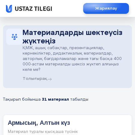
Жариялау
Материалдарды шектеусіз
жүктеңіз
ҚМЖ, ашық сабақтар, презентациялар,
көрнекіліктер, дидактикалық материалдар,
авторлық бағдарламалар және тағы басқа 400
000-астам материалды шексіз жүктеп алғыңыз
келе ме?
Толығырақ
Тақырып бойынша
31 материал
табылды
Армысың, Алтын күз
Материал туралы қысқаша түсінік