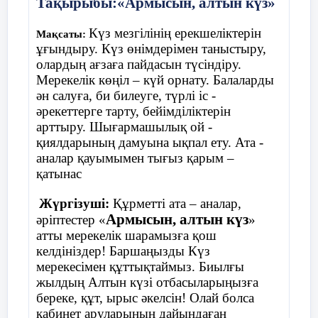
Тақырыбы:«Армысын, алтын күз»
Шарты:
балалар шеңберде жатқан
Күз мезгілінің ерекшеліктерін
Мақсаты:
қолшатырдың жанына тұрады. Музыка
ұғындыру. Күз өнімдерімен таныстыру,
ойналады балалар билеп жүреді, музыка
олардың ағзаға пайдасын түсіндіру.
тоқтағанда балалар қолшатырдың жанына
Мерекелік көңіл – күй орнату. Балаларды
тұра қалу керек, қай балаға қолшатыр
ән салуға, би билеуге, түрлі іс -
жетпей қалса , сол бала ойыннан шығып
әрекеттерге тарту, бейімділіктерін
отырады.
арттыру. Шығармашылық ой -
қиялдарының дамуына ықпал ету. Ата -
аналар қауымымен тығыз қарым –
қатынас
Жүргізуші:
Құрметті ата – аналар,
Армысын, алтын күз
әріптестер «
»
атты мерекелік шарамызға қош
келдініздер! Баршаңызды Күз
мерекесімен құттықтаймыз. Биылғы
жылдың Алтын күзі отбасыларыңызға
береке, құт, ырыс әкелсін! Олай болса
кабинет аруларының дайындаған