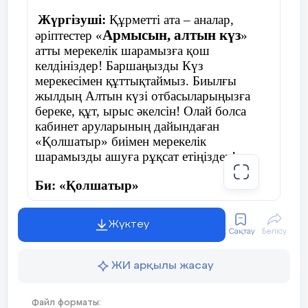
Жүргізуші:
Құрметті ата – аналар,
Армысын, алтын күз
әріптестер «
»
атты мерекелік шарамызға қош
келдініздер! Баршаңызды Күз
мерекесімен құттықтаймыз. Биылғы
жылдың Алтын күзі отбасыларыңызға
береке, құт, ырыс әкелсін! Олай болса
кабинет аруларының дайындаған
«Қолшатыр» биімен мерекелік
шарамызды ашуға рұқсат етіңіздер!
Би: «Қолшатыр»
Жүктеу
Сақтау
Бөлісу
Жүргізуші:
Армасыздар, халайық,
Бармысыздар, халайық!
ЖИ арқылы жасау
Күзгі тойды жұп жазбай,
Файл форматы: