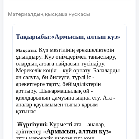
Материалдың қысқаша нұсқасы
Ойын «Қолшатыр»
Тақырыбы:«Армысын, алтын күз»
Шарты:
балалар шеңберде жатқан
Күз мезгілінің ерекшеліктерін
Мақсаты:
қолшатырдың жанына тұрады. Музыка
ұғындыру. Күз өнімдерімен таныстыру,
ойналады балалар билеп жүреді, музыка
олардың ағзаға пайдасын түсіндіру.
тоқтағанда балалар қолшатырдың жанына
Мерекелік көңіл – күй орнату. Балаларды
тұра қалу керек, қай балаға қолшатыр
ән салуға, би билеуге, түрлі іс -
жетпей қалса , сол бала ойыннан шығып
әрекеттерге тарту, бейімділіктерін
отырады.
арттыру. Шығармашылық ой -
қиялдарының дамуына ықпал ету. Ата -
аналар қауымымен тығыз қарым –
қатынас
Жүргізуші:
Құрметті ата – аналар,
Армысын, алтын күз
әріптестер «
»
атты мерекелік шарамызға қош