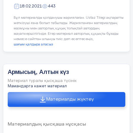
ажырат.»
18.02.2021
443
Жемістердің аттарын атап, қышқыл, тәтті,
Бұл материалды қолданушы жариялаған. Ustaz Tilegi ақпаратты
дәмдерін ажырата білуге үйрету.
жеткізуші ғана болып табылады. Жарияланған материалдың
мазмұны мен авторлық құқық толықтай автордың
Ойын: «Тамшылар мен жапырақтар»
жауапкершілігінде. Егер материал авторлық құқықты бұзады
немесе сайттан алынуы тиіс деп есептесеңіз,
шағым қалдыра аласыз
Жерде шашылып жатқан тамшылар мен
жапырақтарды жинау. Тамшыларды
қолшатырға, жапырақты терекке
орналастыру.
Армысың, Алтын күз
Материал туралы қысқаша түсінік
Мамандарга кажет материал
«Кім жылдам?»
Материалды жүктеу
Үстелдің үстінде шашылып жатқан
жемістер мен көкөністерді ажыратады
Материалдың қысқаша нұсқасы