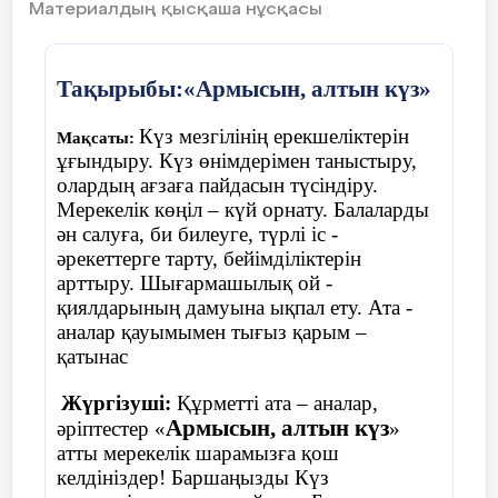
Материалдың қысқаша нұсқасы
Ойын «Қолшатыр»
Тақырыбы:«Армысын, алтын күз»
Шарты:
балалар шеңберде жатқан
Күз мезгілінің ерекшеліктерін
Мақсаты:
қолшатырдың жанына тұрады. Музыка
ұғындыру. Күз өнімдерімен таныстыру,
ойналады балалар билеп жүреді, музыка
олардың ағзаға пайдасын түсіндіру.
тоқтағанда балалар қолшатырдың жанына
Мерекелік көңіл – күй орнату. Балаларды
тұра қалу керек, қай балаға қолшатыр
ән салуға, би билеуге, түрлі іс -
жетпей қалса , сол бала ойыннан шығып
әрекеттерге тарту, бейімділіктерін
отырады.
арттыру. Шығармашылық ой -
қиялдарының дамуына ықпал ету. Ата -
аналар қауымымен тығыз қарым –
қатынас
Жүргізуші:
Құрметті ата – аналар,
Армысын, алтын күз
әріптестер «
»
атты мерекелік шарамызға қош
келдініздер! Баршаңызды Күз