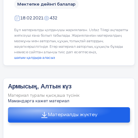
Мектепке дейінгі балалар
Дидактикалық ойын: «Дәміне қарай
ажырат.»
18.02.2021
432
Жемістердің аттарын атап, қышқыл, тәтті,
Бұл материалды қолданушы жариялаған. Ustaz Tilegi ақпаратты
дәмдерін ажырата білуге үйрету.
жеткізуші ғана болып табылады. Жарияланған материалдың
мазмұны мен авторлық құқық толықтай автордың
Ойын: «Тамшылар мен жапырақтар»
жауапкершілігінде. Егер материал авторлық құқықты бұзады
немесе сайттан алынуы тиіс деп есептесеңіз,
шағым қалдыра аласыз
Жерде шашылып жатқан тамшылар мен
жапырақтарды жинау. Тамшыларды
қолшатырға, жапырақты терекке
орналастыру.
Армысың, Алтын күз
Материал туралы қысқаша түсінік
Мамандарга кажет материал
«Кім жылдам?»
Материалды жүктеу
Үстелдің үстінде шашылып жатқан
жемістер мен көкөністерді ажыратады