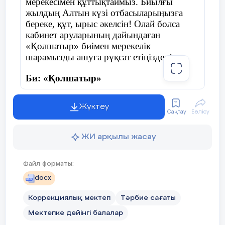
мерекесімен құттықтаймыз. Биылғы
жылдың Алтын күзі отбасыларыңызға
береке, құт, ырыс әкелсін! Олай болса
кабинет аруларының дайындаған
«Қолшатыр» биімен мерекелік
шарамызды ашуға рұқсат етіңіздер!
Би: «Қолшатыр»
Жүктеу
Сақтау
Бөлісу
Жүргізуші:
Армасыздар, халайық,
Бармысыздар, халайық!
ЖИ арқылы жасау
Күзгі тойды жұп жазбай,
Файл форматы:
Бірге қарсы алайық!
docx
Коррекциялық мектеп
Тәрбие сағаты
Мектепке дейінгі балалар
Дидактикалық ойын: «Дәміне қарай