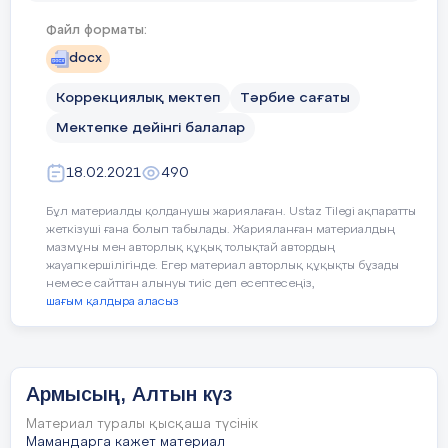
Күзгі тойды жұп жазбай,
Файл форматы:
Бірге қарсы алайық!
docx
Коррекциялық мектеп
Тәрбие сағаты
Мектепке дейінгі балалар
Дидактикалық ойын: «Дәміне қарай
ажырат.»
18.02.2021
490
Жемістердің аттарын атап, қышқыл, тәтті,
Бұл материалды қолданушы жариялаған. Ustaz Tilegi ақпаратты
дәмдерін ажырата білуге үйрету.
жеткізуші ғана болып табылады. Жарияланған материалдың
мазмұны мен авторлық құқық толықтай автордың
Ойын: «Тамшылар мен жапырақтар»
жауапкершілігінде. Егер материал авторлық құқықты бұзады
немесе сайттан алынуы тиіс деп есептесеңіз,
шағым қалдыра аласыз
Жерде шашылып жатқан тамшылар мен
жапырақтарды жинау. Тамшыларды
қолшатырға, жапырақты терекке
орналастыру.
Армысың, Алтын күз
Материал туралы қысқаша түсінік
Мамандарга кажет материал