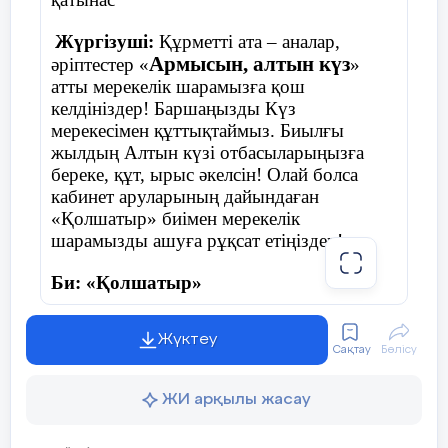
Жүргізуші:
Құрметті ата – аналар,
Армысын, алтын күз
әріптестер «
»
атты мерекелік шарамызға қош
келдініздер! Баршаңызды Күз
мерекесімен құттықтаймыз. Биылғы
жылдың Алтын күзі отбасыларыңызға
береке, құт, ырыс әкелсін! Олай болса
кабинет аруларының дайындаған
«Қолшатыр» биімен мерекелік
шарамызды ашуға рұқсат етіңіздер!
Би: «Қолшатыр»
Жүктеу
Сақтау
Бөлісу
Жүргізуші:
Армасыздар, халайық,
Бармысыздар, халайық!
ЖИ арқылы жасау
Күзгі тойды жұп жазбай,