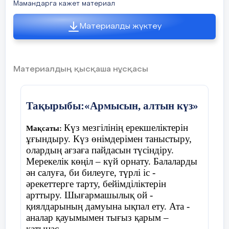
Мамандарга кажет материал
Материалды жүктеу
Материалдың қысқаша нұсқасы
Тақырыбы:«Армысын, алтын күз»
Күз мезгілінің ерекшеліктерін
Мақсаты:
ұғындыру. Күз өнімдерімен таныстыру,
олардың ағзаға пайдасын түсіндіру.
Мерекелік көңіл – күй орнату. Балаларды
ән салуға, би билеуге, түрлі іс -
әрекеттерге тарту, бейімділіктерін
арттыру. Шығармашылық ой -
қиялдарының дамуына ықпал ету. Ата -
аналар қауымымен тығыз қарым –
қатынас