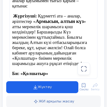
аналар қауымымен тығыз қарым –
қатынас
Жүргізуші:
Құрметті ата – аналар,
Армысын, алтын күз
әріптестер «
»
атты мерекелік шарамызға қош
келдініздер! Баршаңызды Күз
мерекесімен құттықтаймыз. Биылғы
жылдың Алтын күзі отбасыларыңызға
береке, құт, ырыс әкелсін! Олай болса
кабинет аруларының дайындаған
«Қолшатыр» биімен мерекелік
шарамызды ашуға рұқсат етіңіздер!
Би: «Қолшатыр»
Жүктеу
Сақтау
Бөлісу
Жүргізуші:
Армасыздар, халайық,
Бармысыздар, халайық!
ЖИ арқылы жасау