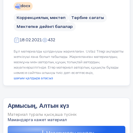
Бірге қарсы алайық!
docx
Коррекциялық мектеп
Тәрбие сағаты
Мектепке дейінгі балалар
Дидактикалық ойын: «Дәміне қарай
ажырат.»
18.02.2021
432
Жемістердің аттарын атап, қышқыл, тәтті,
Бұл материалды қолданушы жариялаған. Ustaz Tilegi ақпаратты
дәмдерін ажырата білуге үйрету.
жеткізуші ғана болып табылады. Жарияланған материалдың
мазмұны мен авторлық құқық толықтай автордың
Ойын: «Тамшылар мен жапырақтар»
жауапкершілігінде. Егер материал авторлық құқықты бұзады
немесе сайттан алынуы тиіс деп есептесеңіз,
шағым қалдыра аласыз
Жерде шашылып жатқан тамшылар мен
жапырақтарды жинау. Тамшыларды
қолшатырға, жапырақты терекке
орналастыру.
Армысың, Алтын күз
Материал туралы қысқаша түсінік
Мамандарга кажет материал
«Кім жылдам?»