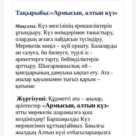
Ойын «Қолшатыр»
Тақырыбы:«Армысын, алтын күз»
Шарты:
балалар шеңберде жатқан
Күз мезгілінің ерекшеліктерін
Мақсаты:
қолшатырдың жанына тұрады. Музыка
ұғындыру. Күз өнімдерімен таныстыру,
ойналады балалар билеп жүреді, музыка
олардың ағзаға пайдасын түсіндіру.
тоқтағанда балалар қолшатырдың жанына
Мерекелік көңіл – күй орнату. Балаларды
тұра қалу керек, қай балаға қолшатыр
ән салуға, би билеуге, түрлі іс -
жетпей қалса , сол бала ойыннан шығып
әрекеттерге тарту, бейімділіктерін
отырады.
арттыру. Шығармашылық ой -
қиялдарының дамуына ықпал ету. Ата -
аналар қауымымен тығыз қарым –
қатынас
Жүргізуші:
Құрметті ата – аналар,
Армысын, алтын күз
әріптестер «
»
атты мерекелік шарамызға қош
келдініздер! Баршаңызды Күз
мерекесімен құттықтаймыз. Биылғы
жылдың Алтын күзі отбасыларыңызға