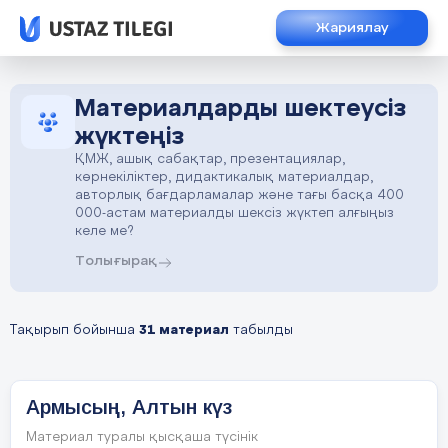
Жариялау
Материалдарды шектеусіз
жүктеңіз
ҚМЖ, ашық сабақтар, презентациялар,
көрнекіліктер, дидактикалық материалдар,
авторлық бағдарламалар және тағы басқа 400
000-астам материалды шексіз жүктеп алғыңыз
келе ме?
Толығырақ
Тақырып бойынша
31 материал
табылды
Армысың, Алтын күз
Материал туралы қысқаша түсінік