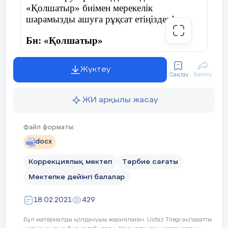
«Қолшатыр» биімен мерекелік
шарамызды ашуға рұқсат етіңіздер!
Би: «Қолшатыр»
Жүктеу
Сақтау
Бөлісу
Жүргізуші:
Армасыздар, халайық,
Бармысыздар, халайық!
ЖИ арқылы жасау
Күзгі тойды жұп жазбай,
Файл форматы:
Бірге қарсы алайық!
docx
Коррекциялық мектеп
Тәрбие сағаты
Мектепке дейінгі балалар
Дидактикалық ойын: «Дәміне қарай
ажырат.»
18.02.2021
429
Жемістердің аттарын атап, қышқыл, тәтті,
Бұл материалды қолданушы жариялаған. Ustaz Tilegi ақпаратты
дәмдерін ажырата білуге үйрету.