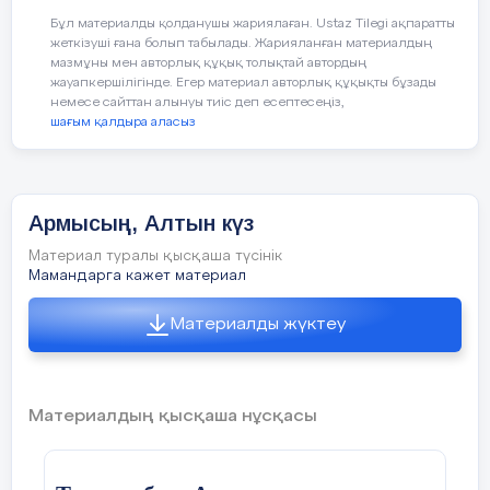
Жемістердің аттарын атап, қышқыл, тәтті,
Бұл материалды қолданушы жариялаған. Ustaz Tilegi ақпаратты
дәмдерін ажырата білуге үйрету.
жеткізуші ғана болып табылады. Жарияланған материалдың
мазмұны мен авторлық құқық толықтай автордың
Ойын: «Тамшылар мен жапырақтар»
жауапкершілігінде. Егер материал авторлық құқықты бұзады
немесе сайттан алынуы тиіс деп есептесеңіз,
шағым қалдыра аласыз
Жерде шашылып жатқан тамшылар мен
жапырақтарды жинау. Тамшыларды
қолшатырға, жапырақты терекке
орналастыру.
Армысың, Алтын күз
Материал туралы қысқаша түсінік
Мамандарга кажет материал
«Кім жылдам?»
Материалды жүктеу
Үстелдің үстінде шашылып жатқан
жемістер мен көкөністерді ажыратады
Материалдың қысқаша нұсқасы
Ойын «Қолшатыр»