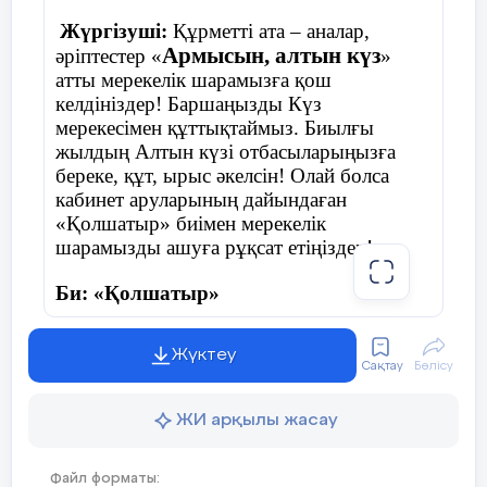
Жүргізуші:
Құрметті ата – аналар,
Армысын, алтын күз
әріптестер «
»
атты мерекелік шарамызға қош
келдініздер! Баршаңызды Күз
мерекесімен құттықтаймыз. Биылғы
жылдың Алтын күзі отбасыларыңызға
береке, құт, ырыс әкелсін! Олай болса
кабинет аруларының дайындаған
«Қолшатыр» биімен мерекелік
шарамызды ашуға рұқсат етіңіздер!
Би: «Қолшатыр»
Жүктеу
Сақтау
Бөлісу
Жүргізуші:
Армасыздар, халайық,
Бармысыздар, халайық!
ЖИ арқылы жасау
Күзгі тойды жұп жазбай,
Файл форматы: