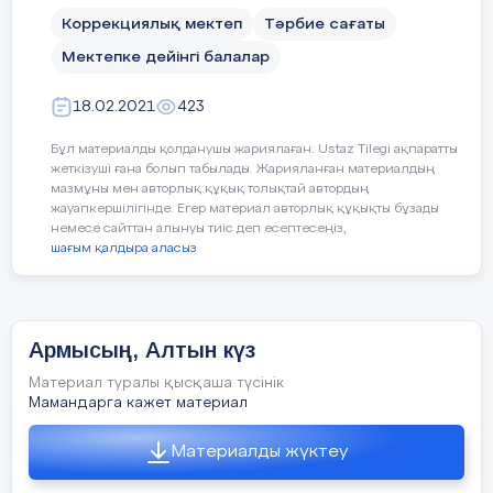
Коррекциялық мектеп
Тәрбие сағаты
Мектепке дейінгі балалар
Дидактикалық ойын: «Дәміне қарай
ажырат.»
18.02.2021
423
Жемістердің аттарын атап, қышқыл, тәтті,
Бұл материалды қолданушы жариялаған. Ustaz Tilegi ақпаратты
дәмдерін ажырата білуге үйрету.
жеткізуші ғана болып табылады. Жарияланған материалдың
мазмұны мен авторлық құқық толықтай автордың
Ойын: «Тамшылар мен жапырақтар»
жауапкершілігінде. Егер материал авторлық құқықты бұзады
немесе сайттан алынуы тиіс деп есептесеңіз,
шағым қалдыра аласыз
Жерде шашылып жатқан тамшылар мен
жапырақтарды жинау. Тамшыларды
қолшатырға, жапырақты терекке
орналастыру.
Армысың, Алтын күз
Материал туралы қысқаша түсінік
Мамандарга кажет материал
«Кім жылдам?»
Материалды жүктеу
Үстелдің үстінде шашылып жатқан
жемістер мен көкөністерді ажыратады