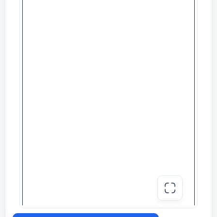
қолшатырдың жанына тұрады. Музыка
ойналады балалар билеп жүреді, музыка
тоқтағанда балалар қолшатырдың жанына
тұра қалу керек, қай балаға қолшатыр
жетпей қалса , сол бала ойыннан шығып
отырады.