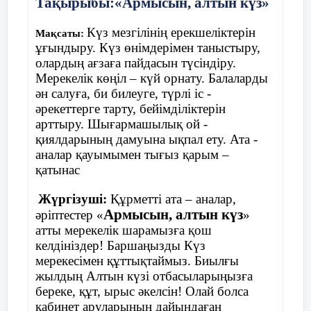
Тақырыбы:«Армысын, алтын күз»
Шарты:
балалар шеңберде жатқан
Күз мезгілінің ерекшеліктерін
Мақсаты:
қолшатырдың жанына тұрады. Музыка
ұғындыру. Күз өнімдерімен таныстыру,
ойналады балалар билеп жүреді, музыка
олардың ағзаға пайдасын түсіндіру.
тоқтағанда балалар қолшатырдың жанына
Мерекелік көңіл – күй орнату. Балаларды
тұра қалу керек, қай балаға қолшатыр
ән салуға, би билеуге, түрлі іс -
жетпей қалса , сол бала ойыннан шығып
әрекеттерге тарту, бейімділіктерін
отырады.
арттыру. Шығармашылық ой -
қиялдарының дамуына ықпал ету. Ата -
аналар қауымымен тығыз қарым –
қатынас
Жүргізуші:
Құрметті ата – аналар,
Армысын, алтын күз
әріптестер «
»
атты мерекелік шарамызға қош
келдініздер! Баршаңызды Күз
мерекесімен құттықтаймыз. Биылғы
жылдың Алтын күзі отбасыларыңызға
береке, құт, ырыс әкелсін! Олай болса
кабинет аруларының дайындаған