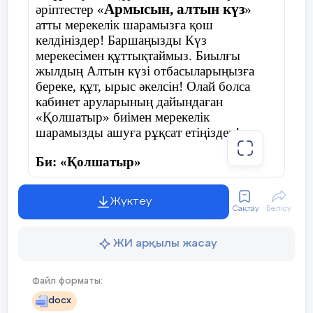
Армысын, алтын күз
әріптестер «
»
атты мерекелік шарамызға қош
келдініздер! Баршаңызды Күз
мерекесімен құттықтаймыз. Биылғы
жылдың Алтын күзі отбасыларыңызға
береке, құт, ырыс әкелсін! Олай болса
кабинет аруларының дайындаған
«Қолшатыр» биімен мерекелік
шарамызды ашуға рұқсат етіңіздер!
Би: «Қолшатыр»
Жүктеу
Сақтау
Бөлісу
Жүргізуші:
Армасыздар, халайық,
Бармысыздар, халайық!
ЖИ арқылы жасау
Күзгі тойды жұп жазбай,
Файл форматы:
Бірге қарсы алайық!
docx