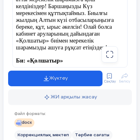
келдініздер! Баршаңызды Күз
мерекесімен құттықтаймыз. Биылғы
жылдың Алтын күзі отбасыларыңызға
береке, құт, ырыс әкелсін! Олай болса
кабинет аруларының дайындаған
«Қолшатыр» биімен мерекелік
шарамызды ашуға рұқсат етіңіздер!
Би: «Қолшатыр»
Жүктеу
Сақтау
Бөлісу
Жүргізуші:
Армасыздар, халайық,
Бармысыздар, халайық!
ЖИ арқылы жасау
Күзгі тойды жұп жазбай,
Файл форматы:
Бірге қарсы алайық!
docx
Коррекциялық мектеп
Тәрбие сағаты