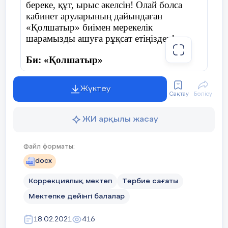
береке, құт, ырыс әкелсін! Олай болса
кабинет аруларының дайындаған
«Қолшатыр» биімен мерекелік
шарамызды ашуға рұқсат етіңіздер!
Би: «Қолшатыр»
Жүктеу
Сақтау
Бөлісу
Жүргізуші:
Армасыздар, халайық,
Бармысыздар, халайық!
ЖИ арқылы жасау
Күзгі тойды жұп жазбай,
Файл форматы:
Бірге қарсы алайық!
docx
Коррекциялық мектеп
Тәрбие сағаты
Мектепке дейінгі балалар
Дидактикалық ойын: «Дәміне қарай
ажырат.»
18.02.2021
416