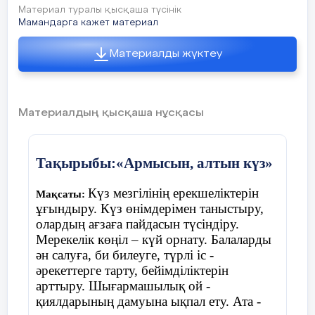
Материал туралы қысқаша түсінік
Үстелдің үстінде шашылып жатқан
Мамандарга кажет материал
жемістер мен көкөністерді ажыратады
Материалды жүктеу
Ойын «Қолшатыр»
Материалдың қысқаша нұсқасы
Шарты:
балалар шеңберде жатқан
қолшатырдың жанына тұрады. Музыка
Тақырыбы:«Армысын, алтын күз»
ойналады балалар билеп жүреді, музыка
тоқтағанда балалар қолшатырдың жанына
Күз мезгілінің ерекшеліктерін
Мақсаты:
тұра қалу керек, қай балаға қолшатыр
ұғындыру. Күз өнімдерімен таныстыру,
жетпей қалса , сол бала ойыннан шығып
олардың ағзаға пайдасын түсіндіру.
отырады.
Мерекелік көңіл – күй орнату. Балаларды
ән салуға, би билеуге, түрлі іс -
әрекеттерге тарту, бейімділіктерін
арттыру. Шығармашылық ой -
қиялдарының дамуына ықпал ету. Ата -