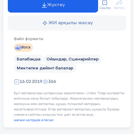
Жүктеу
Сақтау
Бөлісу
ЖИ арқылы жасау
Файл форматы:
docx
Балабақша
Ойындар, Сценарийлер
Мектепке дейінгі балалар
16.02.2019
366
Бұл материалды қолданушы жариялаған. Ustaz Tilegi ақпаратты
жеткізуші ғана болып табылады. Жарияланған материалдың
мазмұны мен авторлық құқық толықтай автордың
жауапкершілігінде. Егер материал авторлық құқықты бұзады
немесе сайттан алынуы тиіс деп есептесеңіз,
шағым қалдыра аласыз