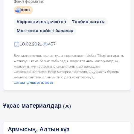
Файл форматы:
Бірге қарсы алайық!
docx
Коррекциялық мектеп
Тәрбие сағаты
Мектепке дейінгі балалар
Дидактикалық ойын: «Дәміне қарай
ажырат.»
18.02.2021
437
Жемістердің аттарын атап, қышқыл, тәтті,
Бұл материалды қолданушы жариялаған. Ustaz Tilegi ақпаратты
дәмдерін ажырата білуге үйрету.
жеткізуші ғана болып табылады. Жарияланған материалдың
мазмұны мен авторлық құқық толықтай автордың
Ойын: «Тамшылар мен жапырақтар»
жауапкершілігінде. Егер материал авторлық құқықты бұзады
немесе сайттан алынуы тиіс деп есептесеңіз,
шағым қалдыра аласыз
Жерде шашылып жатқан тамшылар мен
жапырақтарды жинау. Тамшыларды
қолшатырға, жапырақты терекке
орналастыру.
Ұқсас материалдар
(30)
«Кім жылдам?»
Армысың, Алтын күз