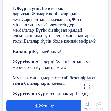
1.Жүргізуші:
Береке бақ
дарығын,Жомарт көңіл,жар қын
жүз.Сары алтынға малынған,Жетті
міне,алтын күз!-Сәлеметсіңдер
ме,балалар!Бүгін біздің зал қандай
әдемі,қаншама түрлі түсті жапырақтарға
толы.Балалар,бүгін бізде қандай мейрам?
Балалар:
Күз мейрамы!
Жүргізуші:
Сіздерді бүгінгі алтын күз
меркесімен құттықтаймыз.
Музыка ойнап,мерекеге сай безендірілген
залға балалар кіріп келеді.
Жүргізуші:
Құрметті қонақтар біздің
өнерлі де таланты балаларымыздың
орындауында «Бұл алтын күз» әнін
Жүктеу
Сақтау
Бөлісу
тамашалаңыздар.