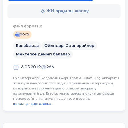
Жүргізуші:
Жарайсыңдар,орындарыңа
ЖИ арқылы жасау
жайғаса қойыңдар.
Файл форматы:
Күз ханшайымы:Сәлеметсіңдерме
балалар,жиналған қонақтар мен сендерге
docx
қонаққа келдім.сендер мені күтіп отырған
Балабақша
Ойындар, Сценарийлер
сияқтысыңдар.
Мектепке дейінгі балалар
О-о-о балалар бәрің қандай әдемі болып
кеткенсіңдер.
16.05.2019
266
Жүргізуші:
Күз ханшайымы
Бұл материалды қолданушы жариялаған. Ustaz Tilegi ақпаратты
келіңіз,төрлетіңіз ,біздің балаларымыздың
жеткізуші ғана болып табылады. Жарияланған материалдың
мазмұны мен авторлық құқық толықтай автордың
өнерін тамашалаңыздар.
жауапкершілігінде. Егер материал авторлық құқықты бұзады
немесе сайттан алынуы тиіс деп есептесеңіз,
-Ал балалар күз ханшайымына өнерімізді
шағым қалдыра аласыз
көрсетіп мерекені тойлайық.
Балалар енді күзге арналған
тақпақтарымызды айтайық.