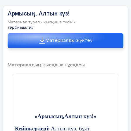
Армысың, Алтын күз!
Материал туралы қысқаша түсінік
тәрбиешілер
Материалды жүктеу
Материалдың қысқаша нұсқасы
«Армысың,Алтын күз!»
Кейіпкерлері:
Алтын күз, бұлт