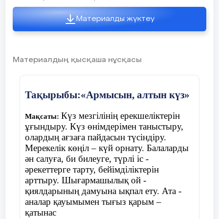
«Кім жылдам?»
Материалды жүктеу
Үстелдің үстінде шашылып жатқан
жемістер мен көкөністерді ажыратады
Материалдың қысқаша нұсқасы
Ойын «Қолшатыр»
Тақырыбы:«Армысын, алтын күз»
Шарты:
балалар шеңберде жатқан
Күз мезгілінің ерекшеліктерін
Мақсаты:
қолшатырдың жанына тұрады. Музыка
ұғындыру. Күз өнімдерімен таныстыру,
ойналады балалар билеп жүреді, музыка
олардың ағзаға пайдасын түсіндіру.
тоқтағанда балалар қолшатырдың жанына
Мерекелік көңіл – күй орнату. Балаларды
тұра қалу керек, қай балаға қолшатыр
ән салуға, би билеуге, түрлі іс -
жетпей қалса , сол бала ойыннан шығып
әрекеттерге тарту, бейімділіктерін
отырады.
арттыру. Шығармашылық ой -
қиялдарының дамуына ықпал ету. Ата -
аналар қауымымен тығыз қарым –
қатынас