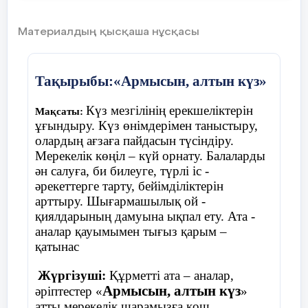
Материалдың қысқаша нұсқасы
Ойын «Қолшатыр»
Тақырыбы:«Армысын, алтын күз»
Шарты:
балалар шеңберде жатқан
Күз мезгілінің ерекшеліктерін
Мақсаты:
қолшатырдың жанына тұрады. Музыка
ұғындыру. Күз өнімдерімен таныстыру,
ойналады балалар билеп жүреді, музыка
олардың ағзаға пайдасын түсіндіру.
тоқтағанда балалар қолшатырдың жанына
Мерекелік көңіл – күй орнату. Балаларды
тұра қалу керек, қай балаға қолшатыр
ән салуға, би билеуге, түрлі іс -
жетпей қалса , сол бала ойыннан шығып
әрекеттерге тарту, бейімділіктерін
отырады.
арттыру. Шығармашылық ой -
қиялдарының дамуына ықпал ету. Ата -
аналар қауымымен тығыз қарым –
қатынас
Жүргізуші:
Құрметті ата – аналар,
Армысын, алтын күз
әріптестер «
»
атты мерекелік шарамызға қош