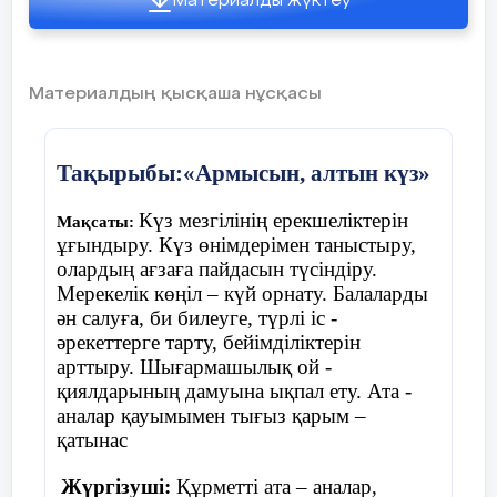
Материалды жүктеу
Үстелдің үстінде шашылып жатқан
жемістер мен көкөністерді ажыратады
Материалдың қысқаша нұсқасы
Ойын «Қолшатыр»
Тақырыбы:«Армысын, алтын күз»
Шарты:
балалар шеңберде жатқан
Күз мезгілінің ерекшеліктерін
Мақсаты:
қолшатырдың жанына тұрады. Музыка
ұғындыру. Күз өнімдерімен таныстыру,
ойналады балалар билеп жүреді, музыка
олардың ағзаға пайдасын түсіндіру.
тоқтағанда балалар қолшатырдың жанына
Мерекелік көңіл – күй орнату. Балаларды
тұра қалу керек, қай балаға қолшатыр
ән салуға, би билеуге, түрлі іс -
жетпей қалса , сол бала ойыннан шығып
әрекеттерге тарту, бейімділіктерін
отырады.
арттыру. Шығармашылық ой -
қиялдарының дамуына ықпал ету. Ата -
аналар қауымымен тығыз қарым –
қатынас
Жүргізуші:
Құрметті ата – аналар,