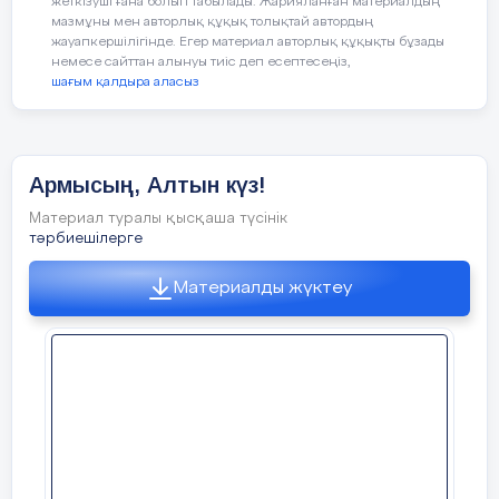
жеткізуші ғана болып табылады. Жарияланған материалдың
мазмұны мен авторлық құқық толықтай автордың
Ойын: «Тамшылар мен жапырақтар»
жауапкершілігінде. Егер материал авторлық құқықты бұзады
немесе сайттан алынуы тиіс деп есептесеңіз,
шағым қалдыра аласыз
Жерде шашылып жатқан тамшылар мен
жапырақтарды жинау. Тамшыларды
қолшатырға, жапырақты терекке
орналастыру.
Армысың, Алтын күз!
Материал туралы қысқаша түсінік
тәрбиешілерге
«Кім жылдам?»
Материалды жүктеу
Үстелдің үстінде шашылып жатқан
жемістер мен көкөністерді ажыратады
Ойын «Қолшатыр»
Шарты:
балалар шеңберде жатқан