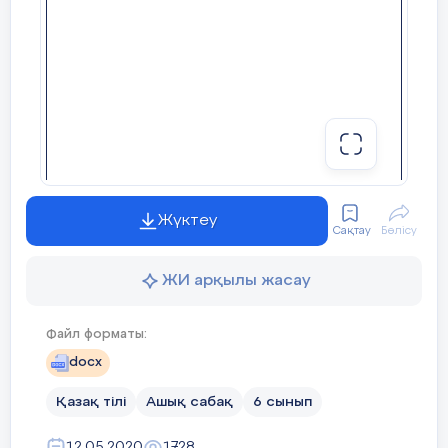
болған?  -  -Арыстан бап кесенесі қандай
ескерткіш?  -  -Діни аңыздар бойынша Арыстан
баптың есімі кім болған?  -  -Кесене тарихи
деректер бойынша қай ғасырда қайта
жаңартылған?  - 
10 слайд
Бекіту:  Диаграмманы толтыру арқылы төрт
сөзбен өз ойыңды жеткіз Арыстан бап
11 слайд
Жетістік баспалдағы 10 % 20% 40% 60% 80%
Жүктеу
100%
Сақтау
Бөлісу
12 слайд
ЖИ арқылы жасау
Файл форматы:
docx
Қазақ тілі
Ашық сабақ
6 сынып
12.05.2020
1728