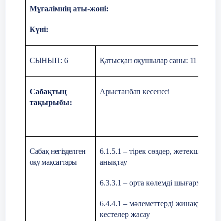
жаңа тақырыпқа өту.
Мұғалімнің аты-жөні:
Құр
4-тапсырма. Диаграмманы толт
Күні:
07.0
СЫНЫП: 6
Қатысқан
оқушылар саны: 11
Сабақтың
Арыстанбап кесенесі
тақырыбы:
Сабақ
негізделген
6.1.5.1 – тірек сөздер, жетекші сұ
оқу мақсаттары
анықтау
6.3.3.1 – орта көлемді шығармалард
Сабақтың ортасы
5-тапсырма. «Спираль» әдісі
6.4.4.1 – мәлеметтерді жинақтай о
кестелер жасау
30 мин