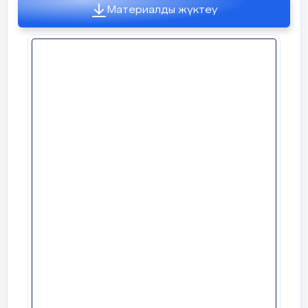
Материалды жүктеу
. Мәтінмен жұмыс: Оқылым. Тыңдалым  Арыстан
бап кесенесі - көне Отырар жеріндегі сәулет
өнері ескерткіші. Бұл кесенегеVII-VIII ғасырларда
Көне Отырар жерін мекендеген әулие-Арыстан
бап есімі берілген. Діни аңыздар бойынша оның
есімі Сайрам, Йасы.Тарихи деректер бойынша XII-
XVIII ғасырларда кесене бірнеше рет қайта
салынып, қайта жаңартылған. Қазіргі кезде бұл
кесене Орталық Азиядағы қажылық міндетті
өтейтін киелі жерлерінің бірі болып саналады.
7 слайд
Жазылым:  Сөз тіркестерін аудармасымен
сәйкесетендір  Тарихи деректер религиозные
легенды  Қазіргі кезде присвоено имя  Діни
аңыздар отреставрировано Қайта жаңартылған
исторические факты  Есімі берілген в
настоящее время
8 слайд
Сергіту сәті:
9 слайд
Жұптық жұмыс: «Ашық микрофон»  Диалогті
толықтырып жұппен оқу:  - Сабағымыздың
тақырыбы қалай аталады?  -  -Арыстан бап кім