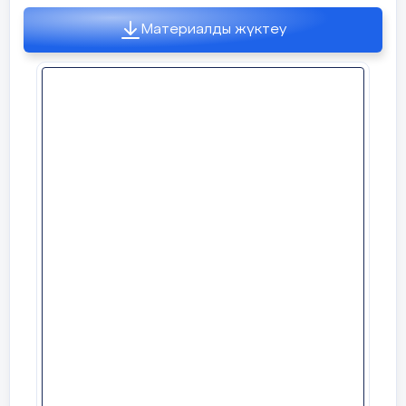
көрсетіп, қосымша
Ұйымдастыру
Амандасу.
түсіндіреді
кезеңі
Арыстан бап, кесе
Материалды жүктеу
аңыз, Әмір Темір, ө
Оқушыларды түгел қосылғанын қ
ЕББҚ (
Зейін
дуал, мүйізімен сүз
тапсырмаларды толығымен неме
1 мин
құлату,
тапшылығы және
гипербелсенділік
қария, түс, жарлы
синдромы (ЗТГС)
Қожа Ахмет Ясауи
жеке қолдау
көрсетіледі
Жазылым
Жаңа білім
Сабақтың тақырыбы, мақсаты ме
беріледі.
Жеке қажеттілігі бар
Сөздерді пайдала
сөйлем құра.
оқушылар мұғалім
әулие – қасиетті
көмегімен жұмысты
Жазылым
орындайды
жұмырлана өрілу – жуан есілген
Диаграмманы толт
Қосымша тапсырма
қызғалдақ қауызындай – қызғал
Жеке жұмыс
құлаш – өлшем бірлігі
Айтылым
өлшем – сандық сапа