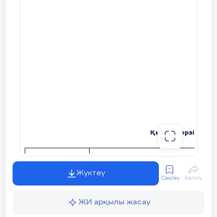
Қысқа мерзімді ж
Пән: Қазақ тілі Т2
Бөлім: 9. Қазақстан және «Ұлы Ж
(үзінді)
Жүктеу
Сақтау
Бөлісу
Күні : 06. 02.
Педагогтің аты-жөні: : Чуйнчалиева М.Т
ЖИ арқылы жасау
2026ж.