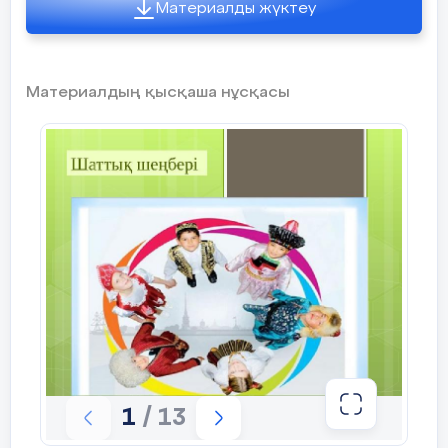
Материалды жүктеу
. Мәтінмен жұмыс: Оқылым. Тыңдалым  Арыстан
бап кесенесі - көне Отырар жеріндегі сәулет
өнері ескерткіші. Бұл кесенегеVII-VIII ғасырларда
Көне Отырар жерін мекендеген әулие-Арыстан
бап есімі берілген. Діни аңыздар бойынша оның
есімі Сайрам, Йасы.Тарихи деректер бойынша XII-
Материалдың қысқаша нұсқасы
XVIII ғасырларда кесене бірнеше рет қайта
салынып, қайта жаңартылған. Қазіргі кезде бұл
кесене Орталық Азиядағы қажылық міндетті
өтейтін киелі жерлерінің бірі болып саналады.
7 слайд
Жазылым:  Сөз тіркестерін аудармасымен
сәйкесетендір  Тарихи деректер религиозные
легенды  Қазіргі кезде присвоено имя  Діни
аңыздар отреставрировано Қайта жаңартылған
исторические факты  Есімі берілген в
настоящее время
8 слайд
Сергіту сәті:
9 слайд
Жұптық жұмыс: «Ашық микрофон»  Диалогті
1
/ 13
толықтырып жұппен оқу:  - Сабағымыздың
тақырыбы қалай аталады?  -  -Арыстан бап кім