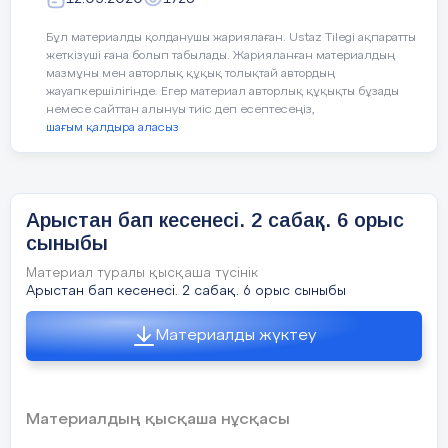
Бұл материалды қолданушы жариялаған. Ustaz Tilegi ақпаратты
жеткізуші ғана болып табылады. Жарияланған материалдың
мазмұны мен авторлық құқық толықтай автордың
жауапкершілігінде. Егер материал авторлық құқықты бұзады
немесе сайттан алынуы тиіс деп есептесеңіз,
шағым қалдыра аласыз
Арыстан бап кесенесі. 2 сабақ. 6 орыс
сыныбы
Материал туралы қысқаша түсінік
Арыстан бап кесенесі. 2 сабақ. 6 орыс сыныбы
Материалды жүктеу
Материалдың қысқаша нұсқасы