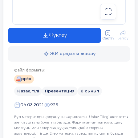
Суреттегі ескерткіш жайлы 
Сөйлемнің құрылымын сақт
Жүктеу
3-
тапсырма.
Мәтінді тыңда. Т
Сақтау
Бөлісу
ЖИ арқылы жасау
Арыстан бап, кесене, аңыз, Әмі
2-тапсырма
Файл форматы:
Айтылым
pptx
8
мин
Халық ішінде мынадай аңыз бар:
Қожа
Ахмет
кесенесінің
қабырға
Қазақ тілі
Презентация
6 сынып
Ғимарат
қабырғалары
қайта тұр
айналады. Бұл жайт Әмір Темірді 
06.03.2021
925
– Арыстан ба
п
моласының үстіне 
Түркістандағы құрылысын ойдағ
Бұл материалды қолданушы жариялаған. Ustaz Tilegi ақпаратты
жеткізуші ғана болып табылады. Жарияланған материалдың
мазмұны мен авторлық құқық толықтай автордың
жауапкершілігінде. Егер материал авторлық құқықты бұзады