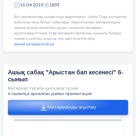
16.04.2019
1837
Бұл материалды қолданушы жариялаған. Ustaz Tilegi ақпаратты
жеткізуші ғана болып табылады. Жарияланған материалдың
мазмұны мен авторлық құқық толықтай автордың
жауапкершілігінде. Егер материал авторлық құқықты бұзады
немесе сайттан алынуы тиіс деп есептесеңіз,
шағым қалдыра аласыз
Ашық сабақ "Арыстан бап кесенесі" 6-
сынып
Материал туралы қысқаша түсінік
Айтылым
6-сыныпқа арналған дайын презентация
тапсырма
Материалды жүктеу
Жеке жұмыс