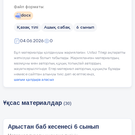
Файл форматы:
Сынып: 6 «К»
Қатысқан оқушылар: Қатыспаған оқушыл
docx
Қазақ тілі
Ашық сабақ
6 сынып
16. Арыстан бап кесенесі
Сабақтың тақырыбы:
04.06.2026
0
6.3.3.1 - орта көлемді шығармаларды
Оқу
Бұл материалды қолданушы жариялаған. Ustaz Tilegi ақпаратты
анықтау;
бағдарламасына
жеткізуші ғана болып табылады. Жарияланған материалдың
мазмұны мен авторлық құқық толықтай автордың
сәйкес оқу
жауапкершілігінде. Егер материал авторлық құқықты бұзады
мақсаттары
немесе сайттан алынуы тиіс деп есептесеңіз,
шағым қалдыра аласыз
Сабақтың мақсаты
орта көлемді шы
Барлық оқушылар:
ойды анықтай алады.
:
Ұқсас материалдар
(30)
Сабақтың барысы
Арыстан баб кесенесі 6 сынып
Сабақтың
Педагогтің әрекеті
Оқушының әрекет