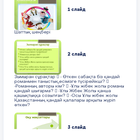
12 слайд
1 слайд
Шаттық шеңбері
2 слайд
Зымыран сұрақтар  - Өткен сабақта біз қандай
романмен таныстық,есімізге түсірейікші? 
-Романның авторы кім?  -Ұлы жібек жолы романы
қандай шығарма?  -Ұлы Жібек Жолы қанша
қашықтыққа созылған?  -Осы Ұлы жібек жолы
Қазақстанның қандай қалалары арқылы жүріп
өткен?
3 слайд