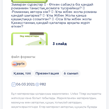
Зымыран сұрақтар  - Өткен сабақта біз қандай
романмен таныстық,есімізге түсірейікші? 
-Романның авторы кім?  -Ұлы жібек жолы романы
қандай шығарма?  -Ұлы Жібек Жолы қанша
қашықтыққа созылған?  -Осы Ұлы жібек жолы
Қазақстанның қандай қалалары арқылы жүріп
өткен?
3 слайд
Файл форматы:
Оқу мақсаттары 6.1.5.1 – тірек сөздер, жетекші
pptx
сұрақтар, мәтін тақырыбы арқылы негізгі ойды
анықтау 6.2.5.1 - коммуникативтік жағдаят
бойынша диалогке қатысушылар өзара түсінісіп,
Қазақ тілі
Презентация
6 сынып
ойларын толықтырып отыру; 6.4.4.1 - мәліметтерді
жинақтай отырып, тақырып бойынша постер,
сызба-кестелер жасау;
06.03.2021
982
Бұл материалды қолданушы жариялаған. Ustaz Tilegi ақпаратты
жеткізуші ғана болып табылады. Жарияланған материалдың
4 слайд
мазмұны мен авторлық құқық толықтай автордың
жауапкершілігінде. Егер материал авторлық құқықты бұзады