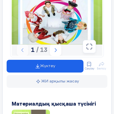
сәйкесетендір  Тарихи деректер религиозные
легенды  Қазіргі кезде присвоено имя  Діни
аңыздар отреставрировано Қайта жаңартылған
исторические факты  Есімі берілген в
настоящее время
8 слайд
Сергіту сәті:
9 слайд
Жұптық жұмыс: «Ашық микрофон»  Диалогті
1
/ 13
толықтырып жұппен оқу:  - Сабағымыздың
тақырыбы қалай аталады?  -  -Арыстан бап кім
болған?  -  -Арыстан бап кесенесі қандай
ескерткіш?  -  -Діни аңыздар бойынша Арыстан
Жүктеу
баптың есімі кім болған?  -  -Кесене тарихи
Сақтау
Бөлісу
деректер бойынша қай ғасырда қайта
жаңартылған?  - 
ЖИ арқылы жасау
10 слайд
Бекіту:  Диаграмманы толтыру арқылы төрт
сөзбен өз ойыңды жеткіз Арыстан бап
11 слайд
Материалдың қысқаша түсінігі
Жетістік баспалдағы 10 % 20% 40% 60% 80%
100%