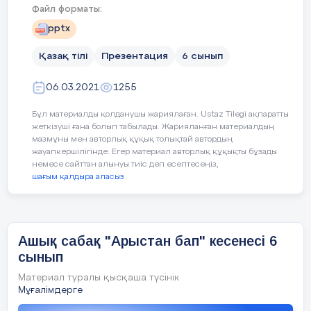
Файл форматы:
Оқу мақсаттары 6.1.5.1 – тірек сөздер, жетекші
pptx
сұрақтар, мәтін тақырыбы арқылы негізгі ойды
анықтау 6.2.5.1 - коммуникативтік жағдаят
бойынша диалогке қатысушылар өзара түсінісіп,
Қазақ тілі
Презентация
6 сынып
ойларын толықтырып отыру; 6.4.4.1 - мәліметтерді
жинақтай отырып, тақырып бойынша постер,
сызба-кестелер жасау;
06.03.2021
1255
Бұл материалды қолданушы жариялаған. Ustaz Tilegi ақпаратты
жеткізуші ғана болып табылады. Жарияланған материалдың
4 слайд
мазмұны мен авторлық құқық толықтай автордың
жауапкершілігінде. Егер материал авторлық құқықты бұзады
немесе сайттан алынуы тиіс деп есептесеңіз,
шағым қалдыра аласыз
Сабақтың тақырыбы: Арыстан бап кесенесі
5 слайд
Жаңа сөздер:  Көне-древний  Кесене-мавзолей
 Сәулет өнері-архитектурное искусство 
Ашық сабақ "Арыстан бап" кесенесі 6
Көріпкел,әулие-святой,ясновидяший  Тарихи
сынып
деректер-исторические факты  Жаңарту-
обновить  Қажылық міндет-паломническая
Материал туралы қысқаша түсінік
обязанность  Киелі жер-святая земля
Мұғалімдерге
6 слайд