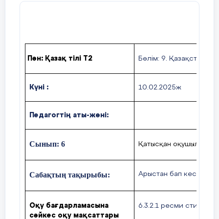
Пән: Қазақ тілі Т2
Бөлім:
9. Қазақстан жә
Күні :
10.02.2025ж
Педагогтің аты-жөні:
С
ынып
: 6
Қатысқан оқушылар: Қа
Сабақтың тақырыбы:
Арыстан бап кесенесі.
Оқу бағдарламасына
6.3.2.1 ресми стильдегі
сәйкес оқу мақсаттары