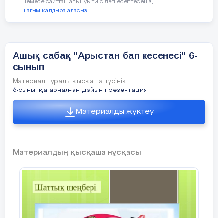
Бағалау критерийлері:
немесе сайттан алынуы тиіс деп есептесеңіз,
тапсырма
шағым қалдыра аласыз
Тірек сөздерді пай
Жазылым
Сөйлем құрылымын 
Ойтаразы
Ашық сабақ "Арыстан бап кесенесі" 6-
сынып
Материал туралы қысқаша түсінік
Сабақтың
Үй тапсырмасын беру :
«Арыстан баб» 
6-сыныпқа арналған дайын презентация
4-
тапсырма.
Диаграмманы то
соңы
анаграмма, ребус құрастыру.
Материалды жүктеу
3 минут
Кері байланыс
Өз деңгейлерін 
Мен ... үйрендім. М
Материалдың қысқаша нұсқасы
болды.
Бағалау
Мұғалім формативті бағалауы бойынша қ
Смайликтер арқылы формативті бағалау ж