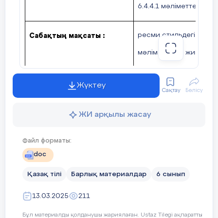
6.4.4.1 мәліметтерді 
ресми стильдегі мәтінд
Сабақтың мақсаты
:
мәліметтерді жинақтай
ЕББҚ үшін
ресми стильдегі мәтінд
Жүктеу
Сақтау
Бөлісу
мәліметтерді жинақтай
ЖИ арқылы жасау
Ойлау дағдыларының
Білу және түсіну, қолда
деңгейі
Файл форматы:
doc
Құндылықтар
Жасампаздық және жа
Қазақ тілі
Барлық материалдар
6 сынып
13.03.2025
211
Бұл материалды қолданушы жариялаған. Ustaz Tilegi ақпаратты
Педагогтің әрекеті
Сабақтың кезеңі/