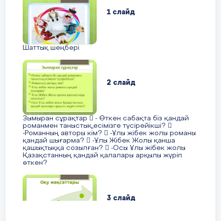
1 слайд
Мәтінді мәнерлеп оқу
.
Жоспар құру.
Шаттық шеңбері
Мазмұнын баяндау.
2 слайд
5 мин
Зымыран сұрақтар  - Өткен сабақта біз қандай
романмен таныстық,есімізге түсірейікші? 
-Романның авторы кім?  -Ұлы жібек жолы романы
қандай шығарма?  -Ұлы Жібек Жолы қанша
қашықтыққа созылған?  -Осы Ұлы жібек жолы
Қазақстанның қандай қалалары арқылы жүріп
өткен?
3 слайд