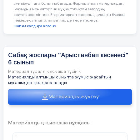
жеткізуші ғана болып табылады. Жарияланған материалдың
уақыт
мазмұны мен авторлық құқық толықтай автордың
жауапкершілігінде. Егер материал авторлық құқықты бұзады
немесе сайттан алынуы тиіс деп есептесеңіз,
Сабақтың басы
1.Сәлемдесу.
шағым қалдыра аласыз
7
мин
2.Психологиялық жағымды ахуа
қалыптастыру: „Өзіңізге тілегенд
басқаларға тілеңіз!“
Сабақ жоспары "Арыстанбап кесенесі"
Әр оқушыға 10 -15 секунд уақы
6 сынып
аралығында ішінен өзіне бір ізгі 
тілеу тапсырылады. Содан кейі
Материал туралы қысқаша түсінік
қатысушылар жұпқа бөлініп, бір-
Материялды алтыншы сыныпта жұмыс жасайтын
қолынан алып, жаңағы өзіне тіл
мұғалімдер қолдана алады.
жұптасына айту керек.
Материалды жүктеу
Үлгі: „Мен саған денсаулық тілей
„Сабақты жақсы оқы“, „Саған сәт
тілеймін“
3.Оқушыларды
түрлі түсті кәмп
Материалдың қысқаша нұсқасы
арқылы 2 топқа біріктіру.
4.Үй тапсырмасын пысықтау ар