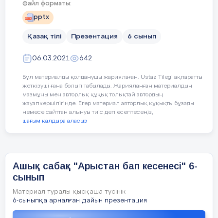
Файл форматы:
Оқу мақсаттары 6.1.5.1 – тірек сөздер, жетекші
pptx
сұрақтар, мәтін тақырыбы арқылы негізгі ойды
анықтау 6.2.5.1 - коммуникативтік жағдаят
бойынша диалогке қатысушылар өзара түсінісіп,
Қазақ тілі
Презентация
6 сынып
ойларын толықтырып отыру; 6.4.4.1 - мәліметтерді
жинақтай отырып, тақырып бойынша постер,
сызба-кестелер жасау;
06.03.2021
642
Бұл материалды қолданушы жариялаған. Ustaz Tilegi ақпаратты
жеткізуші ғана болып табылады. Жарияланған материалдың
4 слайд
мазмұны мен авторлық құқық толықтай автордың
5 мин
жауапкершілігінде. Егер материал авторлық құқықты бұзады
немесе сайттан алынуы тиіс деп есептесеңіз,
шағым қалдыра аласыз
Сабақтың тақырыбы: Арыстан бап кесенесі
5 слайд
Жаңа сөздер:  Көне-древний  Кесене-мавзолей
 Сәулет өнері-архитектурное искусство 
Ашық сабақ "Арыстан бап кесенесі" 6-
Көріпкел,әулие-святой,ясновидяший  Тарихи
сынып
деректер-исторические факты  Жаңарту-
обновить  Қажылық міндет-паломническая
Материал туралы қысқаша түсінік
обязанность  Киелі жер-святая земля
6-сыныпқа арналған дайын презентация
6 слайд