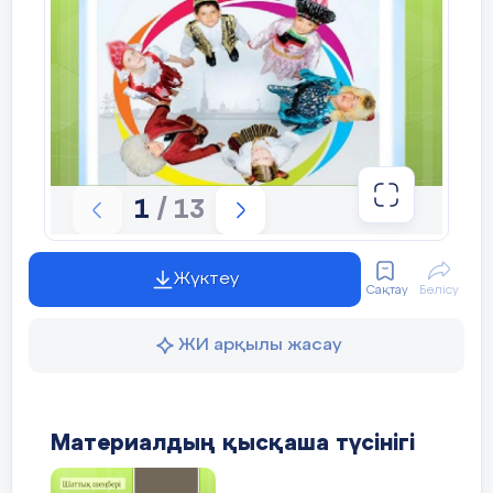
Бағалау критерийлері:
Жазушының шығармаларын 
1
/ 13
5-тапсырма. Мәтінді оқы. Мәт
Жүктеу
Сақтау
Бөлісу
ЖИ арқылы жасау
Материалдың қысқаша түсінігі
Бағалау критерийлері: