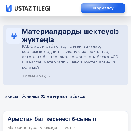
Жариялау
Материалдарды шектеусіз
жүктеңіз
ҚМЖ, ашық сабақтар, презентациялар,
көрнекіліктер, дидактикалық материалдар,
авторлық бағдарламалар және тағы басқа 400
000-астам материалды шексіз жүктеп алғыңыз
келе ме?
Толығырақ
Тақырып бойынша
31 материал
табылды
Арыстан бап кесенесі 6-сынып
Материал туралы қысқаша түсінік