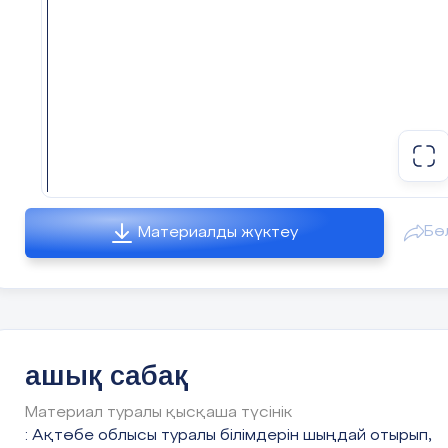
Будь спокойным и внимательным.
Всё пиши, не отставая,
Слушай, не перебивая.
Говорите чётко, внятно,
Чтобы было всё понятно.
Если хочешь отвечать
Бө
Материалды жүктеу
Надо руку поднимать
- Бодрячок
Прорвись в круг”
“
ашық сабақ
Группа образует круг, взявшись за руки
и плотно сдвинувшись. Один из
участников (тот, который почему-либо
Материал туралы қысқаша түсінік
оказался в ходе занятий в изоляции или
: Ақтөбе облысы туралы білімдерін шыңдай отырып,