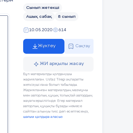
терін
Сынып жетекші
Ашық сабақ
8 сынып
Тетрадь
10.05.2020
614
Оценивают
работу
Жүктеу
Сақтау
смайликами
Дескриптор:
ЖИ арқылы жасау
Работают в группах,
Бұл материалды қолданушы
отвечают на вопросы
жариялаған. Ustaz Tilegi ақпаратты
жеткізуші ғана болып табылады.
Оценивают
Жарияланған материалдың мазмұны
работу
мен авторлық құқық толықтай автордың
жауапкершілігінде. Егер материал
хлопками
авторлық құқықты бұзады немесе
сайттан алынуы тиіс деп есептесеңіз,
(тихо, громко)
шағым қалдыра аласыз
Учебник