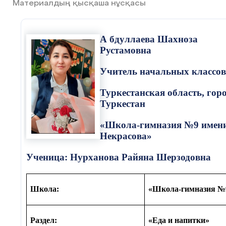
Материалдың қысқаша нұсқасы
А
бдуллаева Шахноза
Рустамовна
Учитель начальных классов
Туркестанская область, гор
Туркестан
«Школа-гимназия №9 имен
Некрасова»
Ученица: Нурханова Райяна Шерзодовна
Школа:
«Школа-гимназия №9
Раздел:
«Еда и напитки»