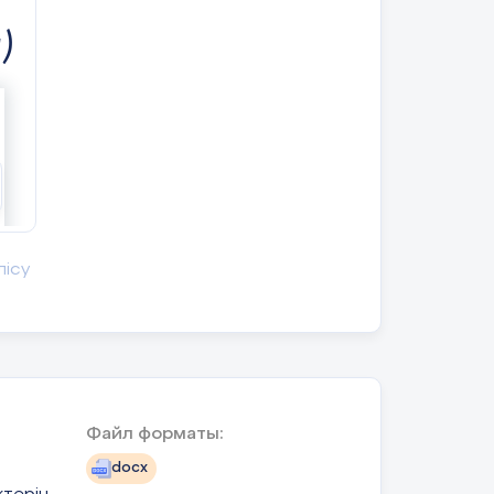
светофора
)
Дескриптор:
Формулируют тему урока,
определяют цель урока
лісу
Оценивают
Файл форматы:
работу жестами
docx