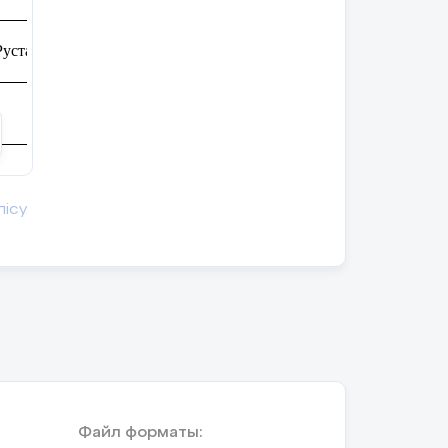
Рустамовна
твующих
:
Количество отсутствующих:
лісу
 питаюсь?
жность соблюдения личной гигиены;
обходимость соблюдения режима питания.
понятием режим питания
Файл форматы: