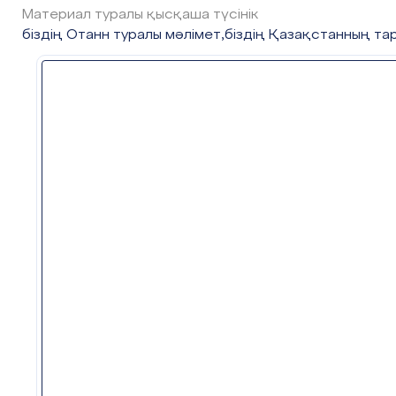
Материал туралы қысқаша түсінік
біздің Отанн туралы мәлімет,біздің Қазақстанның та
Этап
Действия педагога
урока/
Время
1.Начало
1.Создание положительного
урока.
эмоционального настроя.
0-5 мин
С добрым утром. Начат день,
Первым делом гоним лень.
На уроке не зевать,
А работать и читать.
На уроке будь старательным,