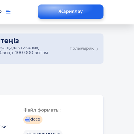
р
Жариялау
теңіз
ер, дидактикалық
Толығырақ
 басқа 400 000-астам
Файл форматы:
docx
тки"