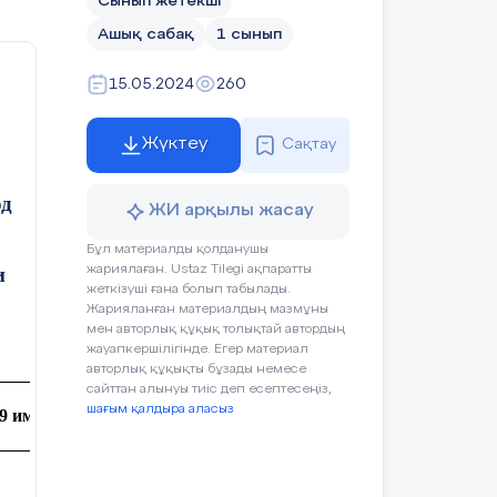
Сынып жетекші
Ашық сабақ
1 сынып
15.05.2024
260
Жүктеу
Сақтау
од
ЖИ арқылы жасау
Бұл материалды қолданушы
и
жариялаған. Ustaz Tilegi ақпаратты
жеткізуші ғана болып табылады.
Жарияланған материалдың мазмұны
мен авторлық құқық толықтай автордың
жауапкершілігінде. Егер материал
авторлық құқықты бұзады немесе
сайттан алынуы тиіс деп есептесеңіз,
шағым қалдыра аласыз
 имени Некрасова»