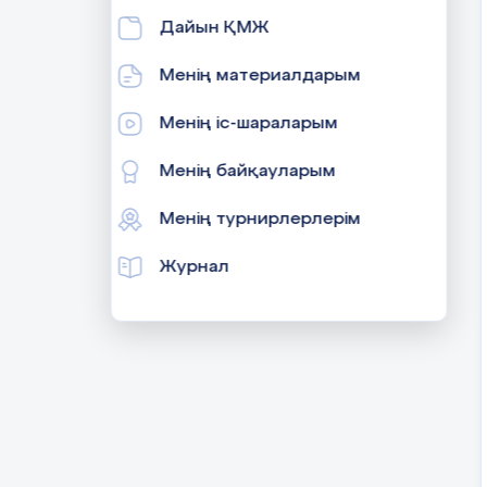
Дайын ҚМЖ
Менің материалдарым
Менің іс-шараларым
Менің байқауларым
Менің турнирлерлерім
Журнал