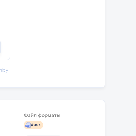
лісу
Файл форматы:
docx