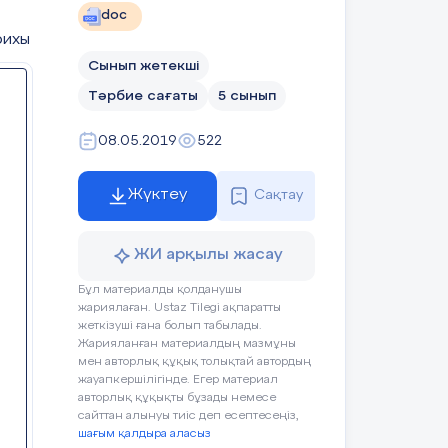
Ход урока:
doc
рихы
Сынып жетекші
Действия ученика
Оценивание
Ресурсы
Тәрбие сағаты
5 сынып
08.05.2019
522
Приветствуют учителя.
ФО
Музыка
Жүктеу
Сақтау
Организуют свое рабочее
Оценивание
место, проверяют наличие
эмоционального
индивидуальных учебных
ЖИ арқылы жасау
состояния
принадлежностей
Бұл материалды қолданушы
состояния
жариялаған. Ustaz Tilegi ақпаратты
жеткізуші ғана болып табылады.
Жарияланған материалдың мазмұны
мен авторлық құқық толықтай автордың
жауапкершілігінде. Егер материал
авторлық құқықты бұзады немесе
сайттан алынуы тиіс деп есептесеңіз,
шағым қалдыра аласыз