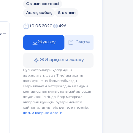
Сынып жетекші
Ашық сабақ
8 сынып
10.05.2020
496
а –
Жүктеу
Сақтау
Дескриптор:
ЖИ арқылы жасау
Учебник
Учащиеся слушают учителя,
Бұл материалды қолданушы
отвечают на вопросы
жариялаған. Ustaz Tilegi ақпаратты
жеткізуші ғана болып табылады.
Жарияланған материалдың мазмұны
мен авторлық құқық толықтай автордың
жауапкершілігінде. Егер материал
авторлық құқықты бұзады немесе
сайттан алынуы тиіс деп есептесеңіз,
шағым қалдыра аласыз
Оценивают
работу
сигналами