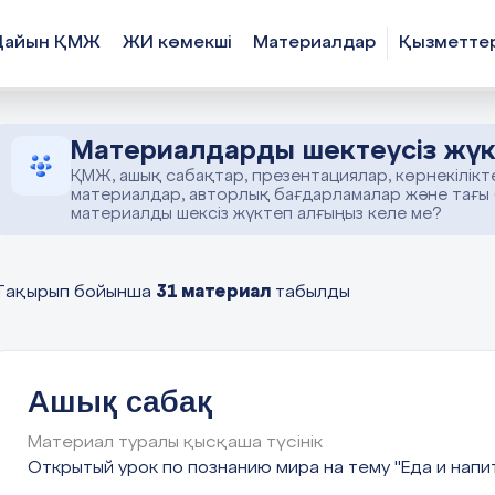
Дайын ҚМЖ
ЖИ көмекші
Материалдар
Қызметте
Материалдарды шектеусіз жүк
ҚМЖ, ашық сабақтар, презентациялар, көрнекілікт
материалдар, авторлық бағдарламалар және тағы
материалды шексіз жүктеп алғыңыз келе ме?
31 материал
Тақырып бойынша
табылды
Ашық сабақ
Материал туралы қысқаша түсінік
Открытый урок по познанию мира на тему "Еда и напи