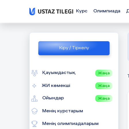
Курс
Олимпиада
Кіру / Тіркелу
Қауымдастық
Жаңа
ЖИ көмекші
Жаңа
Ойындар
Жаңа
Менің курстарым
Менің олимпиадаларым