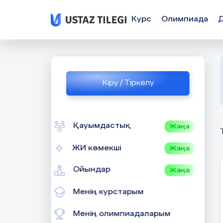
Курс
Олимпиада
Кіру / Тіркелу
Қауымдастық
Жаңа
ЖИ көмекші
Жаңа
Ойындар
Жаңа
Менің курстарым
Менің олимпиадаларым