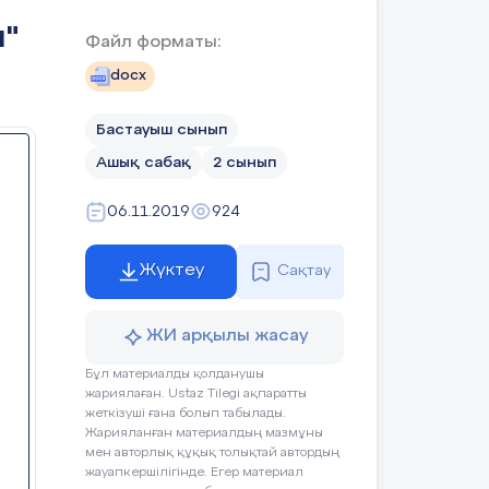
м"
Файл форматы:
docx
Бастауыш сынып
Ашық сабақ
2 сынып
06.11.2019
924
а
Жүктеу
Сақтау
ЖИ арқылы жасау
Бұл материалды қолданушы
жариялаған. Ustaz Tilegi ақпаратты
ып
жеткізуші ғана болып табылады.
Жарияланған материалдың мазмұны
мен авторлық құқық толықтай автордың
жауапкершілігінде. Егер материал