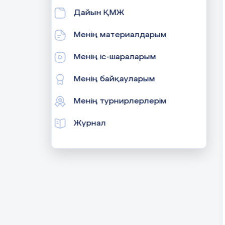
Дайын ҚМЖ
Менің материалдарым
Менің іс-шараларым
Менің байқауларым
Менің турнирлерлерім
Журнал