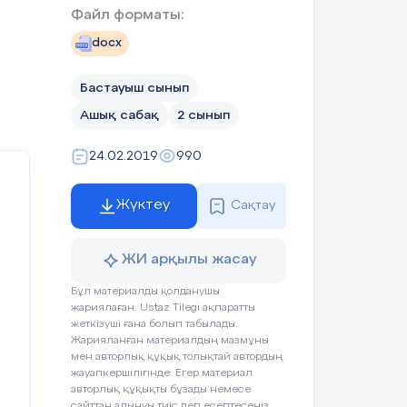
Файл форматы:
docx
Бастауыш сынып
Ашық сабақ
2 сынып
24.02.2019
990
Жүктеу
Сақтау
ЖИ арқылы жасау
Бұл материалды қолданушы
жариялаған. Ustaz Tilegi ақпаратты
н
жеткізуші ғана болып табылады.
Жарияланған материалдың мазмұны
н
мен авторлық құқық толықтай автордың
жауапкершілігінде. Егер материал
авторлық құқықты бұзады немесе
сайттан алынуы тиіс деп есептесеңіз,