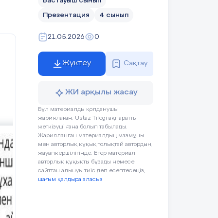
Бастауыш сынып
Презентация
4 сынып
21.05.2026
0
Жүктеу
Сақтау
ЖИ арқылы жасау
Бұл материалды қолданушы
жариялаған. Ustaz Tilegi ақпаратты
жеткізуші ғана болып табылады.
Жарияланған материалдың мазмұны
мен авторлық құқық толықтай автордың
жауапкершілігінде. Егер материал
авторлық құқықты бұзады немесе
сайттан алынуы тиіс деп есептесеңіз,
шағым қалдыра аласыз