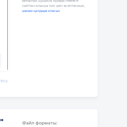
авторлық құқықты бұзады немесе
сайттан алынуы тиіс деп есептесеңіз,
п
шағым қалдыра аласыз
лісу
"
Файл форматы: