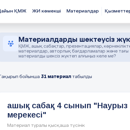
Дайын ҚМЖ
ЖИ көмекші
Материалдар
Қызметте
Материалдарды шектеусіз жүк
ҚМЖ, ашық сабақтар, презентациялар, көрнекілікт
материалдар, авторлық бағдарламалар және тағы
материалды шексіз жүктеп алғыңыз келе ме?
31 материал
Тақырып бойынша
табылды
ашық сабақ 4 сынып "Наурыз
мерекесі"
Материал туралы қысқаша түсінік