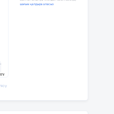
р
шағым қалдыра аласыз
-
ыту
ы
лісу