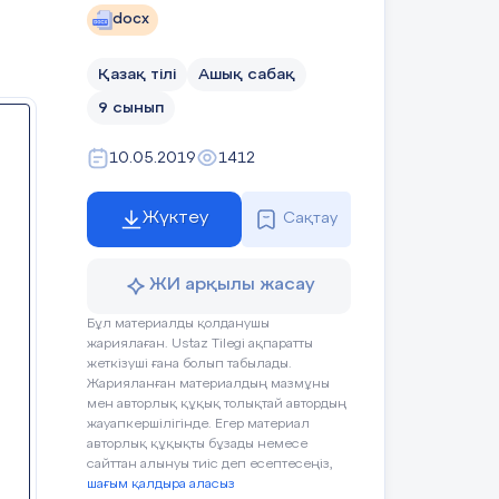
docx
Қазақ тілі
Ашық сабақ
9 сынып
,
10.05.2019
1412
ды,
лл
Жүктеу
Сақтау
з»
ЖИ арқылы жасау
Бұл материалды қолданушы
жариялаған. Ustaz Tilegi ақпаратты
жеткізуші ғана болып табылады.
Жарияланған материалдың мазмұны
мен авторлық құқық толықтай автордың
жауапкершілігінде. Егер материал
авторлық құқықты бұзады немесе
сайттан алынуы тиіс деп есептесеңіз,
шағым қалдыра аласыз