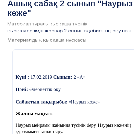
Ашық сабақ 2 сынып "Наурыз
көже"
Материал туралы қысқаша түсінік
қысқа мерзімді жоспар 2 сынып әдебиеттің оқу пəні
Материалдың қысқаша нұсқасы
Дескриптор:
Оқып, бір-біріне
түсіндіреді..1балл
Күні :
Сынып:
17.02.2019
2 «А»
Пәні:
Әдебиеттік оқу
2
топ
Сабақтың тақырыбы
:
«Наурыз көже»
Қою әріппен берілге
Жалпы мақсат:
сөйлемнің мағынасы
сызба немесе сурет
Наурыз мейрамы жайында түсінік беру. Наурыз көженің
құрамымен таныстыру.