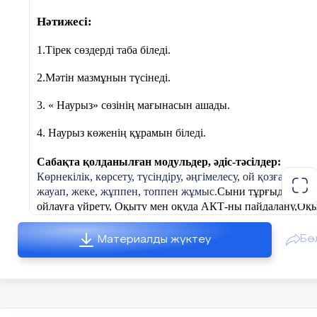
арқылы бейнелеңде
Нәтижесі:
Наурыздың 22-
1.Тірек сөздерді таба біледі.
сінде күн мен түн
теңеледі
2.Мәтін мазмұнын түсінеді.
3. « Наурыз» сөзінің мағынасын ашады.
4. Наурыз көженің құрамын біледі.
Сабақта қолданылған модульдер, әдіс-тәсілдер:
Көрнекілік, көрсету, түсіндіру, әңгімелесу, ой қозғау,сұрақ
жауап, жеке, жұппен, топпен жұмыс.
Сыни тұрғыдан
ойлауға үйрету, Оқыту мен оқуда АКТ-ны пайдалану,Оқ
үшін бағалау және оқуды бағалау,Талантты және дарынд
балаларды оқыту, Блум таксономиясы.
Бө
Материалды жүктеу
Сабақта қолданылатын материалдар:
Power Point презентациялар ,слайд, түрлі түсті қағаздар
стикерлер, маркерлер, бетшелер, үлестірмелі парақшалар.