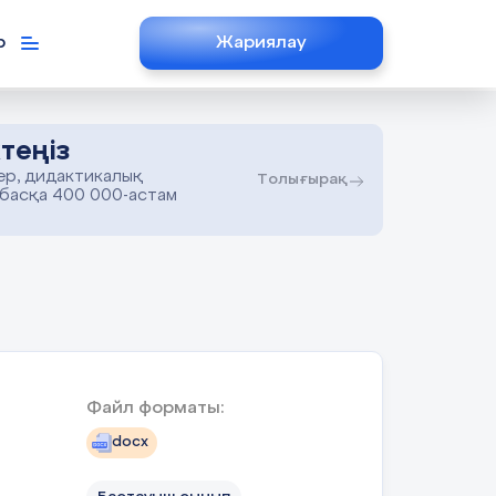
р
Жариялау
теңіз
ер, дидактикалық
Толығырақ
 басқа 400 000-астам
Файл форматы:
docx