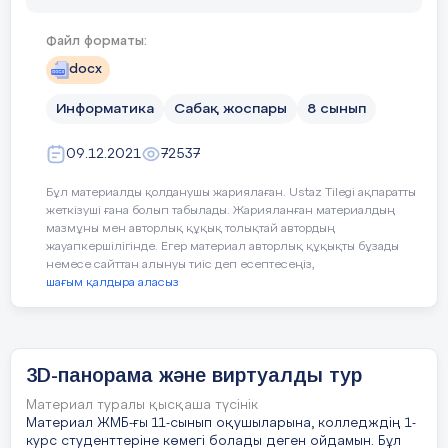
Оқу бағдарламасына сәйкес
WinRar
есептерді шешу
оқыту мақсаттары
1.Мәтіннен негізгі тірек сөздерді табу:
қолдану
Файл форматы:
WinDos,powerArchiver, WinZip
2.Дұрыс,бұрыс мәліметті анықтау:ІІ т
docx
MS Excel- де
кі
WinZip,WindowsArhivator,powerArchiver;WinRar,WinZ
Информатика
Сабақ жоспары
8 сынып
Сабақтың мақсаты
3.Мәтінге жоспар құру:І топ
(математикалық
power Archiver
қолдана отырып
09.12.2021
WinRar,WinZip, power Archiver
72537
Бағалау критерийін таныстыру:
Бұл материалды қолданушы жариялаған. Ustaz Tilegi ақпаратты
powerArchiver, Windows Arhivator, WinRar.
жеткізуші ғана болып табылады. Жарияланған материалдың
1
.ІІІ топ:Мәтіннен негізгі тірек сөздер
мазмұны мен авторлық құқық толықтай автордың
Сабақтың барысы
9.
жауапкершілігінде. Егер материал авторлық құқықты бұзады
Архивтікфайлдыңалғашқыфайлданайырмашылығын
немесе сайттан алынуы тиіс деп есептесеңіз,
2.ІІ топ:.Дұрыс,бұрыс мәліметті анықт
шағым қалдыра аласыз
Сабақтың
Педагогтің әрекеті
о
ғанен
аз
уақыттықамтиды
3.І топ:Мәтінге жоспар құра алады.-5 
кезеңі/ уақыт
редакциялауөтеыңғайлы
3D-панорама және виртуалды тур
Сабақтың басы
Миға шабуыл.
в
ирустарданжеңілқорғанады
Өткен
сабақ материалдары
Материал туралы қысқаша түсінік
Ұйымдастыру
бойынша сұрақтар:
санкцияланбағаненуденжеңілқорғанады
Материал ЖМБ-ғы 11-сынып оқушыларына, колледждің 1-
курс студенттеріне көмегі болады деген ойдамын. Бұл