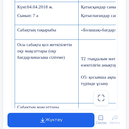
Күні:04.04.2018 ж.
Қатысқандар саны: 14
С
ынып
: 7 а
Қатыспағандар саны:0
Intel
Сабақтың тақырыбы
«Болашақ»бағдарламасы
С
250 Гб
Pentium 4
Осы сабақта қол жеткізілетін
оқу мақсаттары (оқу
бағдарламасына сілтеме)
Дескриптор: компьютер
Т2 :тыңдалым мәтінінің н
конфигуациясын анықтайды.
өзектілігін анықтау.
О5: қосымша ақпарат көз
Жаңа сабақты ашу.
түрінде ұсыну
Сабақтың мақсаттары
«Джиксо» әдісі/топтық жұмыс
Оқуш
Барлығы:
тыңдалым мәтіні
жаса
Жүктеу
Әр топқа үш тақырып беріледі.
Сақтау
Бөлісу
Көбі:
ақпараттың өзектіл
Жаңа 