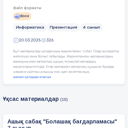
Сабақтың
Педагогтың әрекеті
Оқ
кезеңі/
Файл форматы:
уақыт
docx
Информатика
Презентация
4 сынып
Басталуы
Ұйымдастыру
Оқу
20.03.2025
326
1.Түрлі түсті парақтарды тарату.
Бұл материалды қолданушы жариялаған. Ustaz Tilegi ақпаратты
Қол
2.Парақ түстері бойынша топқа бөлу
жеткізуші ғана болып табылады. Жарияланған материалдың
түс
мазмұны мен авторлық құқық толықтай автордың
3. Сабаққа көңіл аудару әдісі
бөлі
жауапкершілігінде. Егер материал авторлық құқықты бұзады
немесе сайттан алынуы тиіс деп есептесеңіз,
шағым қалдыра аласыз
1-топ
Ұқсас материалдар
(10)
Ашық сабақ "Болашақ бағдарламасы"