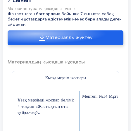
7 сынып
Материал туралы қысқаша түсінік
Кестемен жұмыс
Жаңартылған бағдарлама бойынша 7 сыныпта сабақ
беретін ұстаздарға әдістемелік көмек бере алады деген
Үйге берілген тақырып бойынша
ойдамын.
оқушылар кестемен жұмыс жасайды.
Материалды жүктеу
ЖЖҚ
Қатқыл
Компьютер
Тактілік
Бейнежадтың
Процессор
көлемі
дискінің
деңгейі
жиілігі
сыйымдылығы
(RAM)
көлемі
Оқу
Материалдың қысқаша нұсқасы
тап
мақ
Қысқа мерзім
жоспар
ы
жұм
А
Pentium IV
2.4 Ггц
1 Гб
Мектеп: №14 Мұғалімнің
Ұзақ мерзімді жоспар бөлімі
:
4-тоқсан «Жастықтың оты
қайдасың?»
AMD Atlon
Б
2 Гб
64