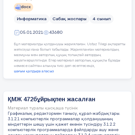
18.Қазіргі кезде кең таралған операциялық
Сабақтың барысы
docx
жүйе
Сабақ барысы:
Сабақтың
Педагогтің әрекеті
Информатика
Сабақ жоспары
4 сынып
MS-DOS
кезеңі/
1.
Ұйымдастыру кезеңі
уақыт
05.01.2021
43680
Windows
1.
«Аялы алақан»
жаттығуы:
Бұл материалды қолданушы жариялаған. Ustaz Tilegi ақпаратты
Filka
І.
1.Сабақ тақырыбы мен мақсаты
жеткізуші ғана болып табылады. Жарияланған материалдың
Әр қатысушы өз парағына алақанының суретін
Сабақтың
таныстырылады.
мазмұны мен авторлық құқық толықтай автордың
салады да, өз орнында қалдырып кетеді, келесі
MS Word
жауапкершілігінде. Егер материал авторлық құқықты бұзады
басы
қатысушының орнына барып, оның алақаны
немесе сайттан алынуы тиіс деп есептесеңіз,
Оқушыдан Scratch программалау бағдар
салынған суреттің ішіне оған жақсы тілек жазады.
MS Excel
шағым қалдыра аласыз
ақпараттар сұралады, мұғалім тар
Осылай шеңбер бойымен барлығы бір-біріне тілек
беріледі.
жазып шығады.
1. «Миға шабуыл» әдісі арқылы өтк
2.
Сабақтың тақырыбы:
3D-панорама және
ҚМЖ 472бұйрықпен жасалған
байланыстыру мақсатында ой қозғау сұрақ
виртуалды тур
19.
Компьютердің барлық мәліметтерді өңдеу
Материал туралы қысқаша түсінік
жұмысынұйымдастыратын программалар
- Айнымалы ұғымы саған таныс па?
Мақсаты:
3D-панорама және виртуалды тур
Графикалық редактормен танысу, құрал-жабдықтары.
жүйесі
3.1.2.1 компьютерлік программалар қолданушының
туралы ұғымдарын қалыпастырып, онлайн және
- Суретке қарап математика пәнінде айн
міндеттерін шешу үшін қажет екенін түсіндіру 3.1.2.2
оффлайн өмірдегі ерекшеліктеріне тоқтала
Антивирус
болады(1-сурет)?
компьютерлік программаларда файлдарды ашу және
отырып пайдалану жолдарын қарастыру.