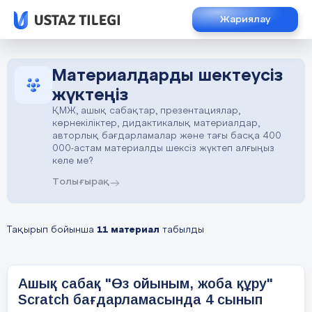
Жариялау
Материалдарды шектеусіз
жүктеңіз
ҚМЖ, ашық сабақтар, презентациялар,
көрнекіліктер, дидактикалық материалдар,
авторлық бағдарламалар және тағы басқа 400
000-астам материалды шексіз жүктеп алғыңыз
келе ме?
Толығырақ
Тақырып бойынша
11 материал
табылды
Ашық сабақ "Өз ойыным, жоба құру"
Scratch бағдарламасында 4 сынып