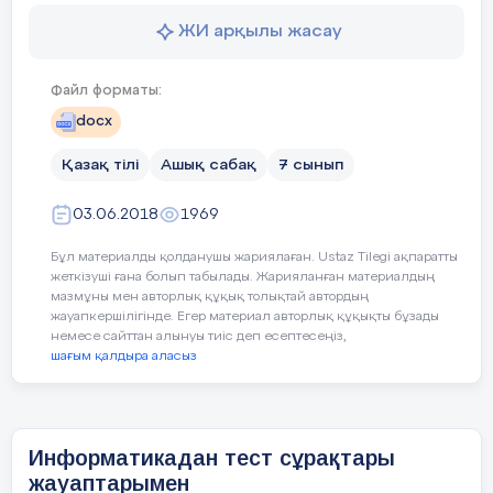
талд
1.Үш оқушы сандарына қарай
Кейбірі:
ақпарат көзінен 
ЖИ арқылы жасау
алып мәтінмен танысады.
ұсынады
Ортасы
2.Парақ номерлері бойынша
Файл форматы:
сынып арасында қайта топтасып
docx
отырып, мәтінді талқылайды
Жетістік критерийлері
Мәтіндегі жаңа сөздерді
Қазақ тілі
Ашық сабақ
7 сынып
3.Қайта өз тобына келіп, мәтін
қолданады,«Болашақ»бағд
бойынша алған білімдерін айтып,
03.06.2018
1969
жаңалықпен танысады.
Бұл материалды қолданушы жариялаған. Ustaz Tilegi ақпаратты
Тілдік мақсаттар
жеткізуші ғана болып табылады. Жарияланған материалдың
Күрделі сөздердің жазы
мазмұны мен авторлық құқық толықтай автордың
Тапсырма:
жауапкершілігінде. Егер материал авторлық құқықты бұзады
немесе сайттан алынуы тиіс деп есептесеңіз,
Білім алудың ,оқудың па
Құндылықтарды дарыту
Суретпен жұмыс
шағым қалдыра аласыз
Ағылшын тілі,география
Пәнаралық байланыс
Дескриптор:
Информатикадан тест сұрақтары
Оқуш
Білімлендтен видео ,лого
АКТ қолдану дағдылары
жауаптарымен
Бағдарламалық жасақтамаларды
ақпа