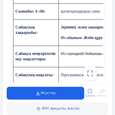
Сыныбы: 4 «И»
қатысқандардың саны
Сабақтың
Зерттеу және шығармашылы
тақырыбы:
Өз ойыным. Жоба құру
Сабақта меңгерілетін
Өз сценарийі бойынша ойын ж
оқу мақсаттары
Сабақтың мақсаты:
Программалық жасақтаманың 
Программалық жасақтаманы қа
Жүктеу
Сақтау
Бөлісу
Сабақтың 
ЖИ арқылы жасау