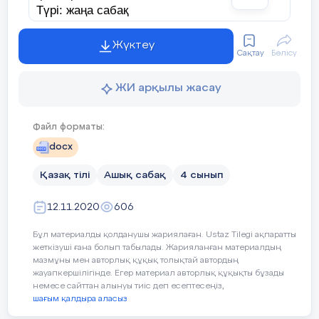
Түрі: жаңа сабақ
Әдісі. топпен жұмыс, сұрақ - жауап, ойын
Жүктеу
Сақтау
Бөлісу
Сабақтың барысы:
1. Ұйымдастыру кезеңі
2. Үй тапсырмасын тексеру
ЖИ арқылы жасау
3. Ой түрткі кезеңі
4. Жаңа тақырып
Файл форматы:
5. Үйге тапсырма
docx
6. Қорытындылау
7. Бағалау
Қазақ тілі
Ашық сабақ
4 сынып
Жаңа сабақ.
12.11.2020
606
Дүйсенбі
Қазақ тілі
Бұл материалды қолданушы жариялаған. Ustaz Tilegi ақпаратты
Көп нүктенің орнына тиісті әріпті қой.
жеткізуші ғана болып табылады. Жарияланған материалдың
мазмұны мен авторлық құқық толықтай автордың
жауапкершілігінде. Егер материал авторлық құқықты бұзады
Мен... ң к.. нделігім б... р. М... н оғ... н с...
немесе сайттан алынуы тиіс деп есептесеңіз,
бақ кест... сін жазам... н. Күндел... гіме м...
шағым қалдыра аласыз
ғалімдер менің ба... аларымды қояды. Ата -