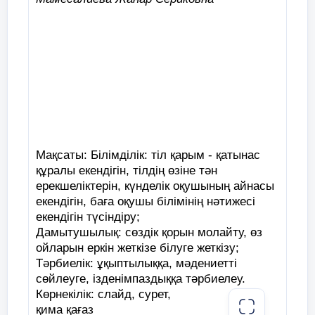
Мақсаты: Білімділік: тіл қарым - қатынас
құралы екендігін, тілдің өзіне тән
ерекшеліктерін, күнделік оқушының айнасы
екендігін, баға оқушы білімінің нәтижесі
екендігін түсіндіру;
Дамытушылық: сөздік қорын молайту, өз
ойларын еркін жеткізе білуге жеткізу;
Тәрбиелік: ұқыптылыққа, мәдениетті
сөйлеуге, ізденімпаздыққа тәрбиелеу.
Көрнекілік: слайд, сурет,
қима қағаз