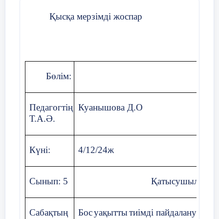
Қатаңдатып жіберер,
Қысқа мерзімді жоспар
Өзге әріпті көзіңше. (Ъ белгісі)
Қырық екi жауынгер,
Сапын түзеп тұрады.
Бөлім:
Бұлдiршiндер
Педагогтің
Куанышова Д.О
Қауымды ел,
Т.А.Ә.
Сырын терең ұғады. (42 әріп)
Күні:
4/12/24ж
«көңіл күй букеті»
3 минут
Бекіту
Тақырыпты
меңгергенін
Сынып: 5
Қатысушылар са
Қызыл түс-проблема
анықтау
бар, көмек қажет.
Сабақтың
Б
ос
уақы
тт
ы
тиімді пайдалану