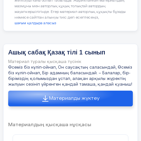
жеткізуші ғана болып табылады. Жарияланған материалдың
мазмұны мен авторлық құқық толықтай автордың
жауапкершілігінде. Егер материал авторлық құқықты бұзады
Сабақтың
Педагогтің әрекет
немесе сайттан алынуы тиіс деп есептесеңіз,
шағым қалдыра аласыз
кезеңі/
уақыты
Ашық сабақ Қазақ тілі 1 сынып
Материал туралы қысқаша түсінік
Сабақтың
Психологиялық ахуал.
Өсемiз бiз күлiп-ойнап, Он саусақтың саласындай, Өсемiз
басы
бiз күлiп-ойнап, Бiр адамның баласындай. – Балалар, бір-
Сәлеметсіздер ме, балалар!
біріміздің қолымыздан ұстап, алақан арқылы жүректің
3 мин.
жылуын сезініп үйренген қандай тамаша, қандай қуаныш!
Сабағымызды бастамас бұрын көң
көтеріп алайық,
«Жүректен жү
Материалды жүктеу
әдісі
(
арқылы ортаға шығып, бір-
тілек айтып, жүректерді сыйла
Балалар, сабақ барысында топ 
Материалдың қысқаша нұсқасы
сақтаймыз.