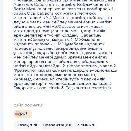
Т. Амандосов атындағы орта мектеп Алмухашева
Асылгуль Сабақтың тақырыбы: Қобыз7-сынып 5-
бөлім Музыка өнері және қазақтың домбырасы 1-
сабақ Осы сабақта қол жеткізілетін оқу
мақсаттары 7.Т/А.4.Мәтін тақырыбы, сөйлеушінің
дауыс ырғағы мен сөйлеу мәнері арқылы негізгі
ойды анықтау. 7.ӘТН3.Фразеологизм, мақал-
мәтелдердің эмоционалды мәнін, көркемдік
ерекшеліктерін түсініп қолдану. Сабақтың
мақсатыСабақтың мақсаты 1. М.Жұмабаев
«Қорқыт» поэмасы 1. М.Жұмабаев «Қорқыт»
поэмасы үзіндісінің тақырыбын,сөйлеушінің
үзіндісінің тақырыбын,сөйлеушінің дауыс ырғағы
мен сөйлеу мәнері дауыс ырғағы мен сөйлеу
мәнері арқылы негізгі ойды анықтайды.арқылы
негізгі ойды анықтайды. 2. Фразеологизм, мақал-2.
Фразеологизм, мақал- мәтелдердің эмоционалды
мәнін, мәтелдердің эмоционалды мәнін,
көркемдік ерекшеліктерін түсініп көркемдік
ерекшеліктерін түсініп қолданады.қолданады. 3.
Тақырыптың өзектілігін 3. Тақырыптың өзектілігін
айқындайды, көзқарасын білдіреді. айқындайды,
көзқарасын білдіреді. Т. Амандосов атындағы
орта мектеп Алмухашева Асылгуль Сабақтың
Файл форматы:
тақырыбы: Қобыз 7-сынып 5-бөлім Музыка өнері
және қазақтың домбырасы 1- сабақ Осы сабақта
ppt
қол жеткізілетін оқу мақсаттары 7.Т/А.4.Мәтін
тақырыбы, сөйлеушінің дауыс ырғағы мен сөйлеу
мәнері арқылы негізгі ойды анықтау.
Қазақ тілі
Презентация
7 сынып
7.ӘТН3.Фразеологизм, мақал-мәтелдердің