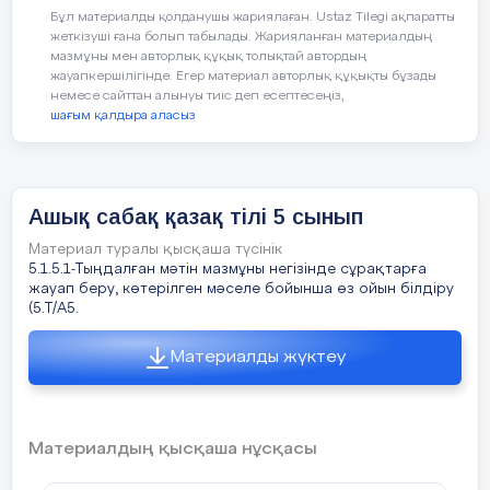
Бұл материалды қолданушы жариялаған. Ustaz Tilegi ақпаратты
жеткізуші ғана болып табылады. Жарияланған материалдың
Жаңбырмен жүзін жуады.
мазмұны мен авторлық құқық толықтай автордың
жауапкершілігінде. Егер материал авторлық құқықты бұзады
Екі орақ пен бір таяқ,
немесе сайттан алынуы тиіс деп есептесеңіз,
шағым қалдыра аласыз
Белін бірге буады.
Ол қай әріп болады?
Ашық сабақ қазақ тілі 5 сынып
Ал зердеге салайық
Материал туралы қысқаша түсінік
5.1.5.1-Тыңдалған мәтін мазмұны негізінде сұрақтарға
Болады екен қай әріп. (Ж әріпі)
жауап беру, көтерілген мәселе бойынша өз ойын білдіру
(5.Т/А5.
Екі тіреу,
Материалды жүктеу
Басы біреу. (П әріпі)
Дыбысы жоқ өзінше,
Материалдың қысқаша нұсқасы
Тынысы жоқ өзінше,