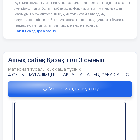
Бұл материалды қолданушы жариялаған. Ustaz Tilegi ақпаратты
жеткізуші ғана болып табылады. Жарияланған материалдың
мазмұны мен авторлық құқық толықтай автордың
жауапкершілігінде. Егер материал авторлық құқықты бұзады
немесе сайттан алынуы тиіс деп есептесеңіз,
шағым қалдыра аласыз
Ашық сабақ Қазақ тілі 3 сынып
Материал туралы қысқаша түсінік
4 СЫНЫП МҰҒАЛІМДЕРІНЕ АРНАЛҒАН АШЫҚ САБАҚ ҮЛГІСІ
Материалды жүктеу