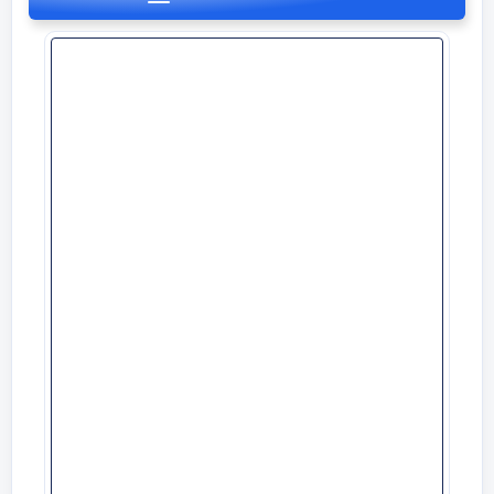
С
ө
здік ойын «
Қ
арама –
қ
арсы с
ө
здер»
Мен
«жо
ғ
ары»
десем, сен........
Сергіту сәті
Мен
«т
ө
бе»
десем, сен.......
Мен
«
ү
лкен»
десем, сен.....
7 минут
Мен
«алыс»
десе, сен.....
Мен
«биік»
десем, сен.....
Мен
«ауыл»
десем, сен......
Мен
«
құ
р
ғ
а
қ
»
десем, сен.....
Көп нүктенің орнына тиісті әріпті қойы
Сабақтың соңы