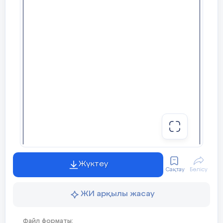
Өлеңді мәнерлеп оқы.
Жалауымда –Нұрлы күн,
Нұрын шашып тұр бүгін!
Паш етеді ол
Тақырыпты
меңгеру
Халқымның Ынтымағын, бірлігін!
машығы
Ортақ – дәстүр, ғұрып – бай,
Ынтымағын суытпай,
Жүктеу
Сақтау
Бөлісу
Шаңырағын көтерген
ЖИ арқылы жасау
Жүз түрлі ұлт
Жүз уықтай!..
Файл форматы: