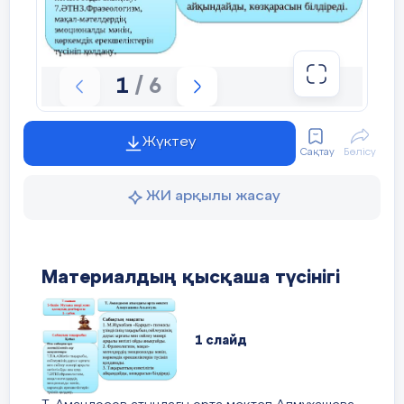
1
/ 6
Жүктеу
Сақтау
Бөлісу
ЖИ арқылы жасау
Материалдың қысқаша түсінігі
1 слайд