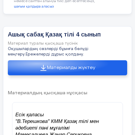
немесе сайттан алынуы тиіс деп есептесеңіз,
шағым қалдыра аласыз
Ашық сабақ Қазақ тілі 4 сынып
Материал туралы қысқаша түсінік
Оқушылардың сөзлерді бұынға бөлүді
меңгеру.Ережелерді дұрыс қолдану.
Материалды жүктеу
Материалдың қысқаша нұсқасы
Есік қаласы
"
В.Терешкова
" КММ Қазақ тілі мен
әдебиеті пәні мұғалімі
Мамесалиева Жанар Сериковна