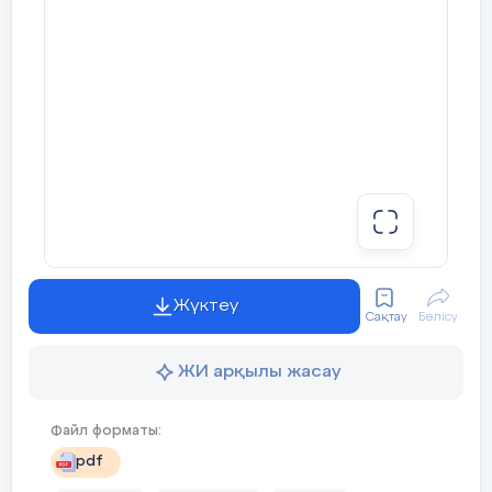
Жүктеу
Сақтау
Бөлісу
ЖИ арқылы жасау
Файл форматы:
pdf