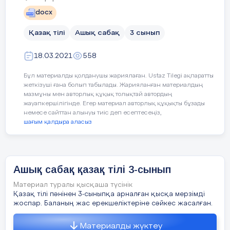
docx
Шыңға тартса салып жол,
Қазақ тілі
Ашық сабақ
3 сынып
Қиналмайды талып бел:
Жүз иыққа сүйенген,
18.03.2021
558
Қазақстан – Алып ел!
Бұл материалды қолданушы жариялаған. Ustaz Tilegi ақпаратты
жеткізуші ғана болып табылады. Жарияланған материалдың
мазмұны мен авторлық құқық толықтай автордың
Өлең мазмұны қай мерекеге сәйкес
жауапкершілігінде. Егер материал авторлық құқықты бұзады
келеді?
немесе сайттан алынуы тиіс деп есептесеңіз,
2 минут
шағым қалдыра аласыз
Ол мереке қалай аталады?
Қалай ойлайсың, өлең неліктен
«Ынтымақ күні» деп аталды?
Ашық сабақ қазақ тілі 3-сынып
3 минут
Мақалдардың жалғасын тауып жаз.
Материал туралы қысқаша түсінік
Қазақ тілі пәнінен 3-сыныпқа арналған қысқа мерзімді
1. Ырыс алды – ынтымақ.
жоспар. Баланың жас ерекшеліктеріне сәйкес жасалған.
2. Бірлік болмай, тірлік болмас.
Материалды жүктеу