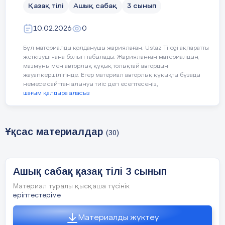
Қазақ тілі
Ашық сабақ
3 сынып
10.02.2026
0
Бұл материалды қолданушы жариялаған. Ustaz Tilegi ақпаратты
жеткізуші ғана болып табылады. Жарияланған материалдың
мазмұны мен авторлық құқық толықтай автордың
жауапкершілігінде. Егер материал авторлық құқықты бұзады
немесе сайттан алынуы тиіс деп есептесеңіз,
шағым қалдыра аласыз
Ұқсас материалдар
(30)
Ашық сабақ қазақ тілі 3 сынып
Материал туралы қысқаша түсінік
әріптестеріме
Материалды жүктеу