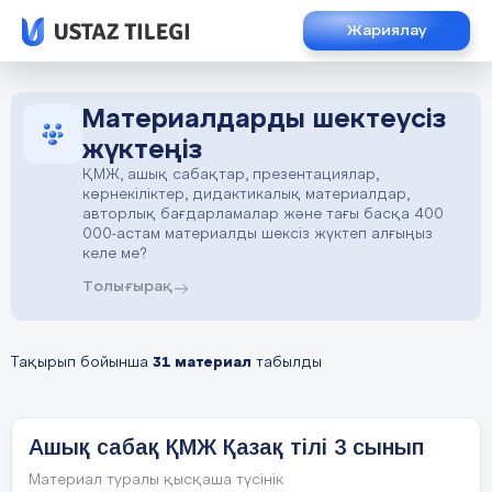
Жариялау
Материалдарды шектеусіз
жүктеңіз
ҚМЖ, ашық сабақтар, презентациялар,
көрнекіліктер, дидактикалық материалдар,
авторлық бағдарламалар және тағы басқа 400
000-астам материалды шексіз жүктеп алғыңыз
келе ме?
Толығырақ
Тақырып бойынша
31 материал
табылды
Ашық сабақ ҚМЖ Қазақ тілі 3 сынып
Материал туралы қысқаша түсінік