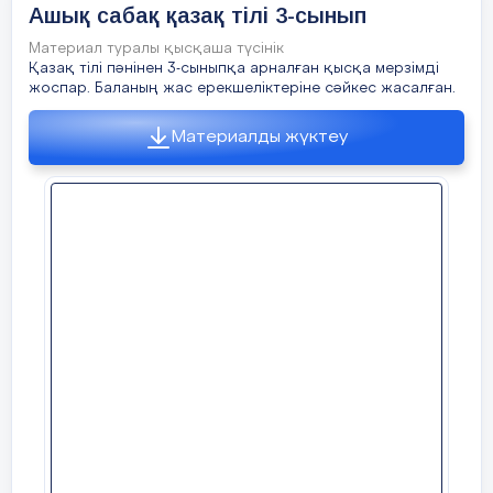
Ашық сабақ қазақ тілі 3-сынып
Сенбі
Материал туралы қысқаша түсінік
“Менің күнделігім” шағын шығарма жазу
Қазақ тілі пәнінен 3-сыныпқа арналған қысқа мерзімді
Жексенбі
Дыбыстар мен әріптер туралы алған
жоспар. Баланың жас ерекшеліктеріне сәйкес жасалған.
Оқушылардың білімдерін Бағалау
білімдерін сұрақ-жауап арқылы қайталау
5 минут
Материалды жүктеу
Сөйлемдерді ауызша толықтыр:
Жаңа сабақ
1. Дыбыс дегеніміз ....
2. Әріп дегеніміз ......
3. Дыбыстар ….. бөлінеді.
4. Дауысты дыбыстар деп ...... айтамыз.
5. Дауыссыз дыбыстар деп …. айтамыз.
6. Қазақ тілінде ……. әріп бар.
10 минут