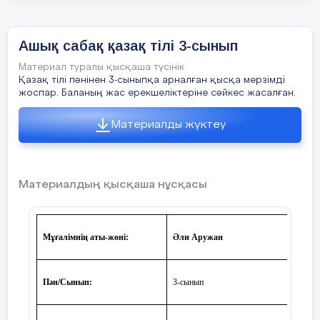
ан... м күнделігімнен көріп от... рады. Ол... р
күнделікке қ... л қояды.
Орыс тілі. Аударып жаз.
Ашық сабақ қазақ тілі 3-сынып
1) Все - бәрі,
Материал туралы қысқаша түсінік
Қазақ тілі пәнінен 3-сыныпқа арналған қысқа мерзімді
Лекарство -...
жоспар. Баланың жас ерекшеліктеріне сәйкес жасалған.
2) Ювелир - зергер
Врач -...
Материалды жүктеу
3) Народ - халық,
Рыба -...
4) Родинка - қал,
Мёд -...
Материалдың қысқаша нұсқасы
Сейсенбі
Математика (Мына сандарды дұрыс
Мұғалімнің аты-жөні:
Әли Аружан
атаңдар...)
1) 9, 6, 8, 5, 6, 40, 6
2) 5, 10, 4, 6
Пән/Сынып:
3-сынып
3) 1000, 6, 80, 60
Ағылшын тілі (Осы сандарды ағылшынша
айт)