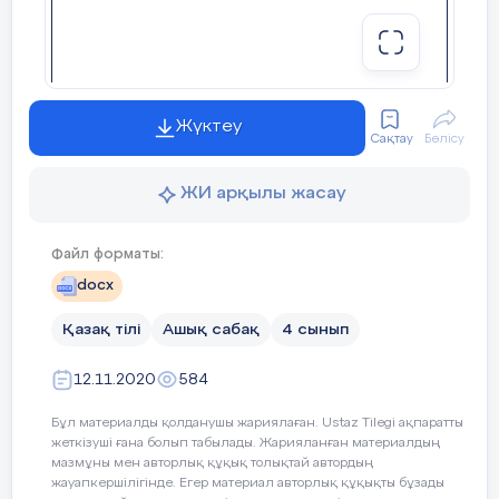
Ықшамсабақтың сабақты жоспарлауда ықпалы
туралы қорытындылар • Ықшамсабақ сабақты
жоспарлау тәсілдеріне ықпал еткен тиімді әдіс –
тәсілдерді жоспарлауды уйрендім. Сабақты
жоспарлауда әріптестердің және тренердің кері
байланысымен ұсыныстарын ескеру арқылы
Жүктеу
дескриптор, бағалау критерийлерін құруды
Сақтау
Бөлісу
үйрендім. Жоспарлау тәжірибесін дамыту
жоспарланады • болашақта осы тәжірибелерді
дамытып,нәтижелі сабаққа қол жеткізуді
ЖИ арқылы жасау
үйренемінСабақты жоспарлауда әріптестердің
және тренердің кері байланысымен ұсыныстарын
ескеру арқылы дескриптор, бағалау
критерийлерін құруды үйрендім.
Файл форматы:
docx
Қазақ тілі
Ашық сабақ
4 сынып
12.11.2020
584
Бұл материалды қолданушы жариялаған. Ustaz Tilegi ақпаратты
жеткізуші ғана болып табылады. Жарияланған материалдың
мазмұны мен авторлық құқық толықтай автордың
жауапкершілігінде. Егер материал авторлық құқықты бұзады