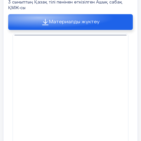
3 сыныптың Қазақ тілі пәнінен өткізілген Ашық сабақ
ҚМЖ-сы
Материалды жүктеу