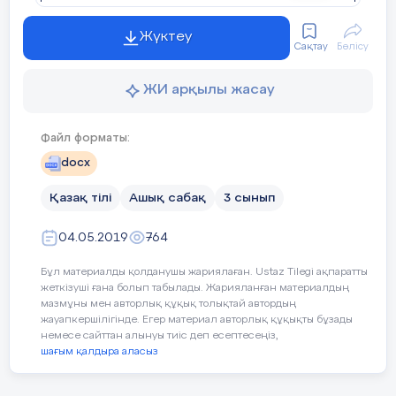
Жүктеу
Сақтау
Бөлісу
ЖИ арқылы жасау
Файл форматы:
docx
Қазақ тілі
Ашық сабақ
3 сынып
04.05.2019
764
Бұл материалды қолданушы жариялаған. Ustaz Tilegi ақпаратты
жеткізуші ғана болып табылады. Жарияланған материалдың
мазмұны мен авторлық құқық толықтай автордың
жауапкершілігінде. Егер материал авторлық құқықты бұзады
немесе сайттан алынуы тиіс деп есептесеңіз,
шағым қалдыра аласыз