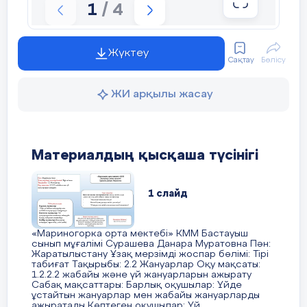
1
/ 4
3-тапсырма.
Жыл мезгілдерін атайықшы?
Қазір қай мезгіл?
Жүктеу
Сақтау
Бөлісу
Көктемде қандай мерекелер тойл
ЖИ арқылы жасау
Наурызда дайындалатын ұлттық 
аты қандай?
Қандай ұлттық ойындарды білесі
Материалдың қысқаша түсінігі
4-тапсырма
1 слайд
48+32
=80
80-32=48
НАУРЫЗ-
қазақтың ұлттық мерек
бабамыз наурыз мерекесін ерекше
97-49=48
48+49=97
«Мариногорка орта мектебi» КММ Бастауыш
өткен.Ұлыстың ұлы күні болып
сынып мұғалімi Сурашева Данара Муратовна Пән:
саналған.Күн мен түн теңесіп,бүкі
76+19=95
95-19=76
Жаратылыстану Ұзақ мерзімді жоспар бөлімі: Тірі
табиғат Тақырыбы: 2.2 Жануарлар Оқу мақсаты:
иесі оянған кез.
1.2.2.2 жабайы және үй жануарларын ажырату
100-38=62
62+38=100
Сабақ мақсаттары: Барлық оқушылар: Үйде
ұстайтын жануарлар мен жабайы жануарларды
ажыратады Көптеген оқушылар: Үй