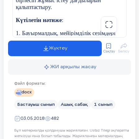
бірлесіп жұмыс істеу дағдыларын
кезеңдері
қалыптастыру.
Күтілетін нәтиже
:
Сабақтың басы
«Қатарға қосыл»
1. Бауырмалдық, мейірімділік сезімдері
Психологиялық
Армысың досым,
нығая түседі;
ахуал
Жүктеу
Кел маған қосыл.
Сақтау
Бөлісу
2. Сұрақтарды дұрыс қоя біледі;
Алақанға салып алақан,
3. Эссе жазуға дағдыланады;
ЖИ арқылы жасау
Шеңберге бірге тұрағал.
Пәнаралық байланыс: Қазақ тілі, ұлттық
Файл форматы:
дүниетаным
Жер шарындай айналып,
docx
Сабақтың оқыту технологиясы:
Сыни
Әлемге жарық сыйлайық.
Бастауыш сынып
Ашық сабақ
1 сынып
тұрғыдан ойлау,АКТ
Топқа бөлу
Көрнекіліктері
: нақыл сөздер, суреттер,
03.05.2018
482
слайдтар
Мозаика құрастыру
ойы
Бұл материалды қолданушы жариялаған. Ustaz Tilegi ақпаратты
жеткізуші ғана болып табылады. Жарияланған материалдың