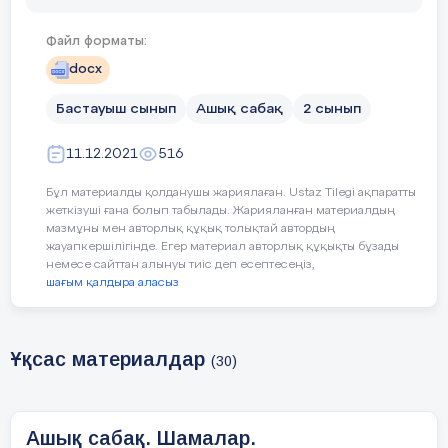
Көптеген оқушылар:
уақыт
өлш
Файл форматы:
docx
Кейбір оқушылар:
өрнектердің 
Бастауыш сынып
Ашық сабақ
2 сынып
Сабақтың барысы
11.12.2021
516
Сабақтың
Педагогтің
әрекеті
Оқушының ә
Бұл материалды қолданушы жариялаған. Ustaz Tilegi ақпаратты
кезеңі/
жеткізуші ғана болып табылады. Жарияланған материалдың
уақыт
мазмұны мен авторлық құқық толықтай автордың
жауапкершілігінде. Егер материал авторлық құқықты бұзады
немесе сайттан алынуы тиіс деп есептесеңіз,
шағым қалдыра аласыз
Сабақтың
Ынтымақтастық
Ширату жат
басы
атмосферасын
жасайды.
қалыптастыру
ширату
Ұқсас материалдар
10 мин
жаттығулары арқылы жүреді.
(30)
Оқу материалын жариялау
«Мозайка» әдісі арқылы
Мозайканы қ
Ашық сабақ. Шамалар.
жүреді: