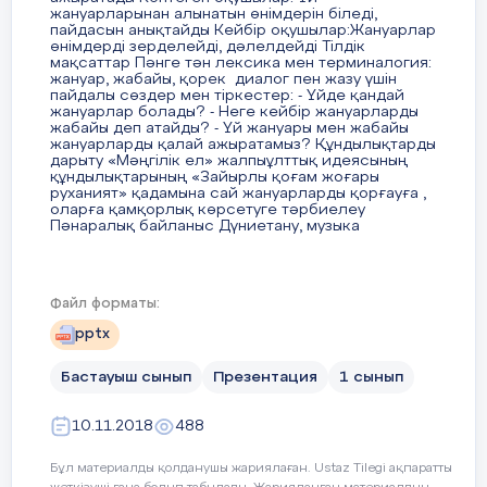
5мин
Өзектендіру. «Кім жылдам» ойы
жануарларынан алынатын өнімдерін біледі,
пайдасын анықтайды Кейбір оқушылар:Жануарлар
ҚБ тапсырмалар.
өнімдерді зерделейді, дәлелдейді Тілдік
Оқулықтағы №1 тапсырманы о
мақсаттар Пәнге тән лексика мен терминалогия:
Әлия мен Сырымның Наурыз ме
жануар, жабайы, қорек диалог пен жазу үшін
алдындағы аптада жұмыстары 
пайдалы сөздер мен тіркестер: - Үйде қандай
жануарлар болады? - Неге кейбір жануарларды
Олардың не жасап үлгергенін айт
жабайы деп атайды? - Үй жануары мен жабайы
жануарларды қалай ажыратамыз? Құндылықтарды
дарыту «Мәңгілік ел» жалпыұлттық идеясының
Дүйсенбі - 08.00 кәстем өлшеп кө
құндылықтарының «Зайырлы қоғам жоғары
руханият» қадамына сай жануарларды қорғауға ,
Сабақтың
Кері байланыс: «Бас бармақ
Рефлексия ж
оларға қамқорлық көрсетуге тәрбиелеу
Сейсенбі - 09.00 би барды
соңы
»
әдісі бойынша өтеді.
Пәнаралық байланыс Дүниетану, музыка
Сәрсенбі - 10.00 хор айтты
5 мин
Оқу тапсырмасы:
3-
тапсырма.
2 слайд
Бейсенбі – 09.00 сурет салу
Файл форматы:
pptx
Жұма - 08.00 домбыра
Белсенді әдіс тәсілдер Саралау тапсырмалары
Саралап оқыту әдісі – әр түрлі оқушылар тобының
Бастауыш сынып
Презентация
1 сынып
оқу әрекетін ұйымдастыру үшін арнайы оқыту
Сенбі - 10.00 би
тәсілдерін және іс - әрекеттерді саралау
тәсілдерін кіріктірдім «Қатарға қосыл»
10.11.2018
488
«Мозаика» құрастыру «Суреттер сөйлейді» әдісі
Жексенбі - 10.00 Наурыз концерт
«Ойла, тап» Тапсырма Әр топ жануарлар туралы
не білесіздер ? Оның пайдасы мен одан алынатын
Бұл материалды қолданушы жариялаған. Ustaz Tilegi ақпаратты
өнімдерді оның төлін, табыңыздар Бағалау