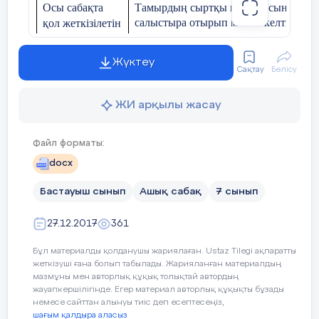
жазбалар» (2001) жыр к
Осы сабақта
Тамырдың сыртқы құрылысын айту, т
салыстыра отырып мысал келтіре алу
қол жеткізілетін
2 мин
4Жаңа сабақ : А
оқу мақсаттары:
ОРМАН ҚОРА
Жүктеу
4.Түсіну
Ел аузындағы аңыздарға
Сақтау
Бөлісу
Сабақтың
Барлық оқушылар:
ғасырдың аяғында, шам
Өлеңді мазмұнын
мақсаты:
мүсінші, сәулетші,ақын
ЖИ арқылы жасау
ашу
ең алғаш болып қардан м
жазба деректер ХҮІІІ ға
Файл форматы:
ұшырасады.Онда алып пі
docx
туралы айтылады.Бір қы
Оқушылардың басым бөлігі:
қорқыныш пен үрейдің 
Бастауыш сынып
Ашық сабақ
7 сынып
деседі.Адамдар аққаланы
мезгілінің адамдар үшін қ
27.12.2017
361
кеген.
Бұл материалды қолданушы жариялаған. Ustaz Tilegi ақпаратты
1.
Оқушылар өздеріне бе
жеткізуші ғана болып табылады. Жарияланған материалдың
мәнерлеп оқиды.
мазмұны мен авторлық құқық толықтай автордың
жауапкершілігінде. Егер материал авторлық құқықты бұзады
Кейбір оқушылар:
немесе сайттан алынуы тиіс деп есептесеңіз,
Өлең мазмұнын топта та
шағым қалдыра аласыз