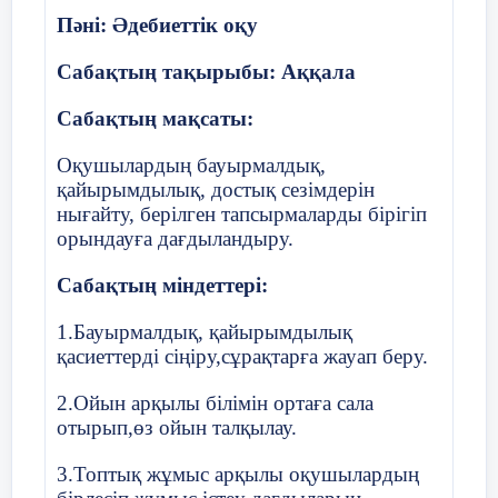
Құндылықтарды
«Мәңгілік ел» жалпыұлтт
Пәні: Әдебиеттік оқу
дарыту
руханият» қадамына сай
ж
қамқорлық көрсетуге үйр
Сабақтың тақырыбы: Аққала
Сабақтың мақсаты:
Пәнаралық
Дүниетану, музыка
байланыстар
Оқушылардың бауырмалдық,
қайырымдылық, достық сезімдерін
нығайту, берілген тапсырмаларды бірігіп
АКТ қолдану
орындауға дағдыландыру.
дағдылары
Сабақтың міндеттері:
Бастапқы білім
Кейбір жануарларды атай 
1.Бауырмалдық, қайырымдылық
қасиеттерді сіңіру,сұрақтарға жауап беру.
Сабақ ба
2.Ойын арқылы білімін ортаға сала
отырып,өз ойын талқылау.
Сабақ
Сабақтағы жоспарла
3.Топтық жұмыс арқылы оқушылардың
жоспарланған