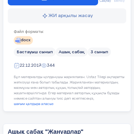
Сақтау
Бөлісу
Жаттығу оңай ақ.
Дескриптор
ЖИ арқылы жасау
(Шамалар)
-Күндерін ж
Дәптермен жұмыс
Файл форматы:
-Рим цифрім
Сабақтың мақсатымен таныст
docx
1- тапсырма «Орындап көр»
әдісі
арқылы жүзеге асады.
Шамалар туралы ауызша түсінік 
Бастауыш сынып
Ашық сабақ
3 сынып
Ай атауларын рим
22.12.2017
344
цифрымен жаз
.
Шамалар:
Бұл материалды қолданушы жариялаған. Ustaz Tilegi ақпаратты
-Менің туған күнім
Дескриптор:
жеткізуші ғана болып табылады. Жарияланған материалдың
Сантиметр (см)
–ұзындықтың өлше
мазмұны мен авторлық құқық толықтай автордың
-Менің анамның туған күні
жауапкершілігінде. Егер материал авторлық құқықты бұзады
-1 сағатта не
немесе сайттан алынуы тиіс деп есептесеңіз,
анықтайды
Дециметр (дм)
-ұзындықтың өлшем
-Білім күні
шағым қалдыра аласыз
-Сағат тілдері
Сантиметрді (см)
-сызғыштың көм
-Жаңа жыл
өлшейміз
-Жазғы каникулдың
Ашық сабақ "Жануарлар"
Масса
–бұл шама