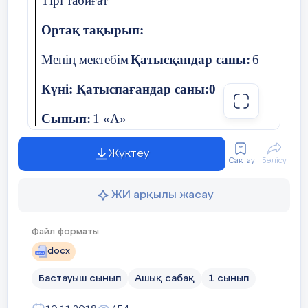
Тірі табиғат
Ортақ тақырып:
Менің мектебім
Қатысқандар саны:
6
Күні: Қатыспағандар саны:0
Сынып:
1 «А»
Жүктеу
Сабақ тақырыбы
2.2 Жануарлар
Сақтау
Бөлісу
ЖИ арқылы жасау
Осы сабақта қол
1.2.2.2 жабайы және үй 
жеткізілетін оқу
Файл форматы:
мақсаттары
docx
Бастауыш сынып
Ашық сабақ
1 сынып
Сабақ
Барлық оқушылар
:Үй 
мақсаттары
ажыратады.