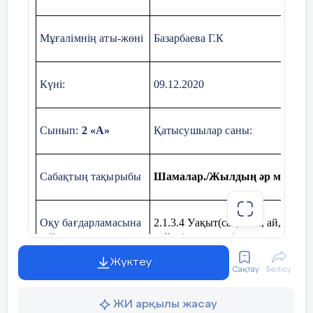
Мұғалімнің аты-жөні
Базарбаева Г.К
Күні:
09.12.2020
Сынып:
2 «А»
Қатысушылар саны:
Сабақтың тақырыбы
Шамалар./Жылдың əр мезгілінд
Оқу бағдарламасына
2.1.3.4 Уақыт(сағ, мин, ай, жыл)
сәйкес оқыту
сүйеніп түрлендіру
мақсаттары
Жүктеу
2.1.3.5. Циферблат бойынша уақ
Сақтау
Бөлісу
ЖИ арқылы жасау
Сабақтың мақсаты
Барлық оқушылар:
шамалармен