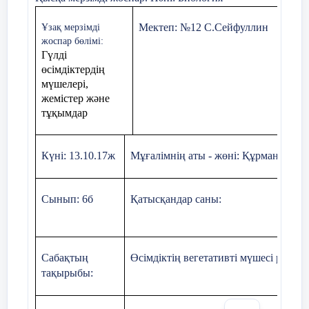
«Суреттер сөйлейді» әдіс
Жәнібектің сөзіне әкесі 
Мектеп: №12 С.Сейфуллин
Ұзақ мерзімді
жоспар бөлімі:
3 мин
2.Білу
Гүлді
Алдарыңыздағы сурттерде
өсімдіктердің
Қыс мезгілі жайлы бей
Бейнекөрініс
жануарларын өз мекендер
мүшелері,
орналастырыңыз.
жемістер және
«Қыста талай қызық 
тұқымдар
3 мин
Күні: 13.10.17ж
Мұғалімнің аты - жөні: Құрманбек А
3. Автормен
Мәди Қайыңбаев
таныстыру
Сынып: 6б
Қатысқандар саны:
Мәди Қайыңбаев 1958 ж
облысы, Қармақшы ауда
ауылында дүниеге келге
журналистика факультетін
Сабақтың
Өсімдіктің вегетативті мүшесі реті
тақырыбы:
Тұңғыш жинағы «Қырық 
«Үркердің Сұлусарысы» 