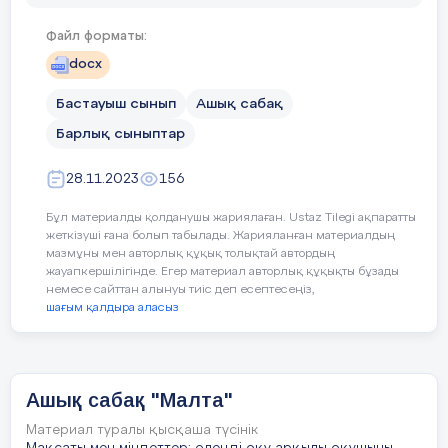
ояту
- Балалар сендер сабаққа қандай 
Бесінші ұлы Жұма
Файл форматы:
келесіңдер?
5мин
docx
Алтыншы ұлы Сенбі
Бастауыш сынып
Ашық сабақ
Кенже ұлы Жексенбі
Мақсатымыз - білім алу
Барлық сыныптар
Міндетіміз – еңбектену
Дескриптор
28.11.2023
156
(Ұ) 1- тапсырма «Орындап
Еңбек етіп жұмыла
көр»
әдісі арқылы жүзеге
- Сұрақтарға
Бұл материалды қолданушы жариялаған. Ustaz Tilegi ақпаратты
асады.
жеткізуші ғана болып табылады. Жарияланған материалдың
5- ке қолды жеткізу.
мазмұны мен авторлық құқық толықтай автордың
-Ай аттарын,
А) Сұрақтарға жауап бер:
жауапкершілігінде. Егер материал авторлық құқықты бұзады
күн санын а
немесе сайттан алынуы тиіс деп есептесеңіз,
шағым қалдыра аласыз
Бір аптада 7 күн бар. Апта
Топқа бөлу
күндерін ата.
Көктем
Бір айда неше күн бар?
Ашық сабақ "Малта"
Жаз
Бір жылда неше ай бар?
Материал туралы қысқаша түсінік
Күз