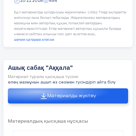
10.11.2018
454
Көптеген оқушылар
:Үй
Бұл материалды қолданушы жариялаған. Ustaz Tilegi ақпаратты
біледі, пайдасын анықтай
жеткізуші ғана болып табылады. Жарияланған материалдың
мазмұны мен авторлық құқық толықтай автордың
Кейбір оқушылар
: Жану
жауапкершілігінде. Егер материал авторлық құқықты бұзады
зерделейді, дәлелдейді
немесе сайттан алынуы тиіс деп есептесеңіз,
шағым қалдыра аласыз
Тілдік мақсаттар
Пәнге тән лексика мен 
Ашық сабақ "Аққала"
Материал туралы қысқаша түсінік
Диалог пен жазу үшін па
өлең мазмұнын ашып өз сөзімен түсіндіріп айта білу
- Үйде қандай жануарлар 
Материалды жүктеу
- Неге кейбір жануарлард
- Үй жануары мен жабайы
Материалдың қысқаша нұсқасы