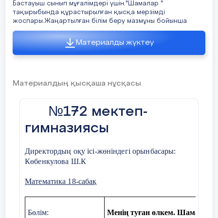
Бастауыш сынып мұғалімдері үшін."Шамалар "
тақырыбында құрастырылған қысқа мерзімді
жоспары.Жаңартылған білім беру мазмұны бойынша
Материалды жүктеу
Материалдың қысқаша нұсқасы
№
172 мектеп-
гимназиясы
Директордың оқу ісі-жөніндегі орынбасары:
Көбенкулова Ш.К
Математика 18-сабақ
Бөлім:
Менің туған өлкем. Шамалар ж