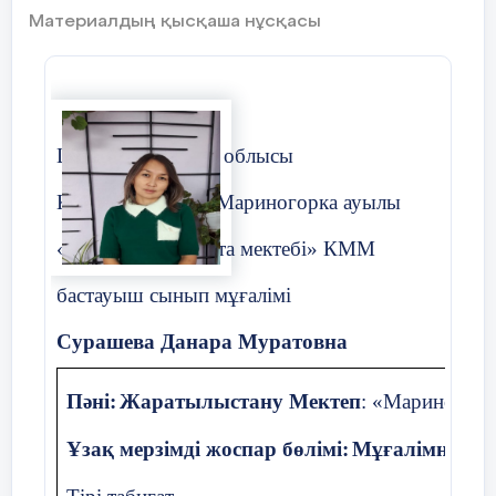
тапсырмаларды орындау қиын болды? Бүгінгі
Қиындықтарды түзету.
Материалдың қысқаша нұсқасы
сабақта алған білімнің сіздердің өмірлеріңізге
қандай пайдасы бар? Дәлелдер келтіріңіз Кері
байланыс
Мұғалім тапсырмалардың орынд
дұрыстығын тексереді.
Кімде қиындықтар туындады?
–
Шығыс Қазақстан облысы
Сендер қай жерде қателік жібер
–
Көкпекті ауданы, Мариногорка ауылы
Жіберілген қателіктің себебі нед
–
«Мариногорка орта мектебі» КММ
бастауыш сынып мұғалімі
Сурашева Данара Муратовна
Пәні:
Жаратылыстану Мектеп
: «Мариногорк
Ұзақ мерзімді жоспар бөлімі:
Мұғалімнің ат