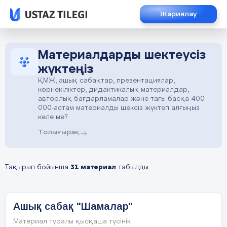
Жариялау
Материалдарды шектеусіз
жүктеңіз
ҚМЖ, ашық сабақтар, презентациялар,
көрнекіліктер, дидактикалық материалдар,
авторлық бағдарламалар және тағы басқа 400
000-астам материалды шексіз жүктеп алғыңыз
келе ме?
Толығырақ
Тақырып бойынша
31 материал
табылды
Ашық сабақ "Шамалар"
Материал туралы қысқаша түсінік