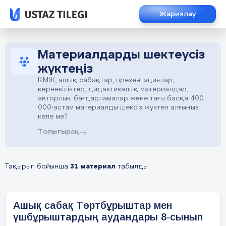
Жариялау
Материалдарды шектеусіз
жүктеңіз
ҚМЖ, ашық сабақтар, презентациялар,
көрнекіліктер, дидактикалық материалдар,
авторлық бағдарламалар және тағы басқа 400
000-астам материалды шексіз жүктеп алғыңыз
келе ме?
Толығырақ
Тақырып бойынша
31 материал
табылды
Ашық сабақ Төртбұрыштар мен
үшбұрыштардың аудандары 8-сынып