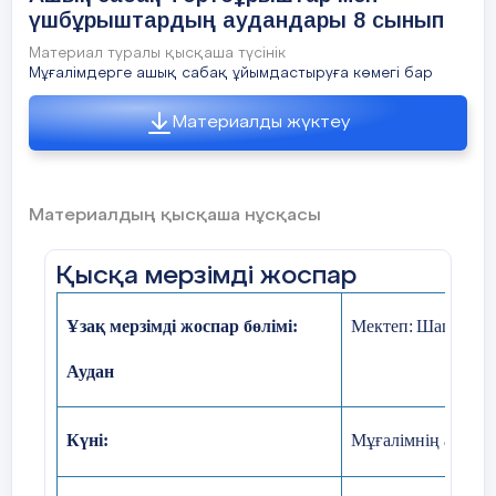
Кезең
Педагогтің әрекеті
үшбұрыштардың аудандары 8 сынып
дері
Материал туралы қысқаша түсінік
Уақыты
Мұғалімдерге ашық сабақ ұйымдастыруға көмегі бар
Материалды жүктеу
Сабақтың
І.Ұйымдастыру кезеңі
Ама
басы
Сәлеметсіздерме!
Үй 
5 мин
Бүгін, үшбұрыштардың аудандары
Материалдың қысқаша нұсқасы
тақырыптарын қарастырамыз
Бүгінгі сабақта меңгеретініңіз:
Қысқа мерзімді жоспар
Сұр
- үшбұрыштың ауданы формулаларын
Ұзақ мерзімді жоспар бөлімі:
Мектеп:
Шаш-төбе 
Бір
қорытып шығару және қолдану
саб
Аудан
ашы
Жаңа тақырыпқа байланысты
гео
Ғалымдар суреті арқылы топтарға
піш
бөлу
Күні
:
Мұғалімнің аты-жө
Шу
1-топ « ПИФАГОР»
кө