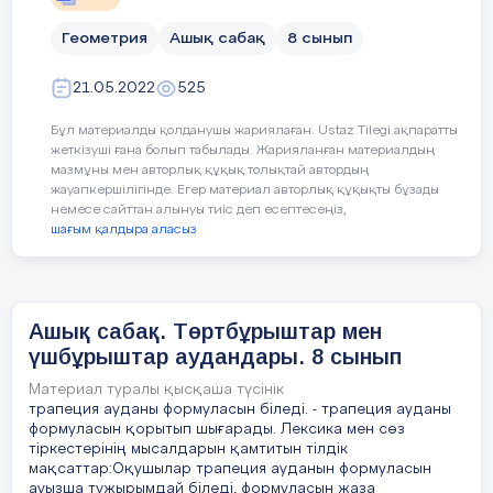
Педагогтің әрекеті
Аудан мәнін есептейді.
уақыт
Сабақтың басы
1.Ұйымдастыру кезеңі:
Геометрия
Ашық сабақ
8 сынып
Жауабын жазады
Педагогтің Т.А.Ә.(болған
Омарова Баян Аба
2 минут
а) Оқушылардың сабаққа
Басы
І. Ұйымдастыру сәті
жағдайда
қатысуын қадағалау.
21.05.2022
525
С деңгей
5 минут
Сәлемдесу .
ә)Сабаққа дайындығын
Бұл материалды қолданушы жариялаған. Ustaz Tilegi ақпаратты
Күні:
23.01.2024ж
жеткізуші ғана болып табылады. Жарияланған материалдың
тексеру.
Оқушыларды түгелдеу.
мазмұны мен авторлық құқық толықтай автордың
Дескрипторы:
АКТ.
Боялған аймақтың
жауапкершілігінде. Егер материал авторлық құқықты бұзады
Тұтас фиг
Топқа бөлу.
немесе сайттан алынуы тиіс деп есептесеңіз,
ауданын
Топқа бөлу. Түрлі-түсті
Есеп шартын жазады
Пән/Сынып:
Геометрия,
Қа
Көңілді ә
шағым қалдыра аласыз
геометриялық фигуралар арқылы
Үшбұрыш,
қосып қо
са
Қажетті формуланы қолданады
бөлу. «Параллелограм» , «Ромб»,
3 минут
8 «Ә»
параллелограмм,
«Үшбұрыш»
трапеция, ромб
сынып.
Үшбұрыш ауданын есептейді
фигуралары сызылған
Ашық сабақ. Төртбұрыштар мен
Үй тапсырмасын тексеру. №16
кеспе қағаздарды тарату.
Жауабын жазады
үшбұрыштар аудандары. 8 сынып
Дескрипторы:
Сабақтың тақырыбы:
Төртбұрыштар ме
Жауабы: 10.
Оқушылар фигуралардың
Материал туралы қысқаша түсінік
Есеп шартын жазады
түрлерін ажырата
трапеция ауданы формуласын біледі. - трапеция ауданы
отырып, қажетті топқа
Оқу бағдарламасына сәйкес
8.1.3.11 параллел
формуласын қорытып шығарады. Лексика мен сөз
Үшбұрыштың ауданын есептейді
тіркестерінің мысалдарын қамтитын тілдік
орналасады.
оқыту мақсаттары:
формулаларын қор
мақсаттар:Оқушылар трапеция ауданын формуласын
Бағалау
Тіктөртбұрыштың ауданын есептей
ауызша тұжырымдай біледі, формуласын жаза