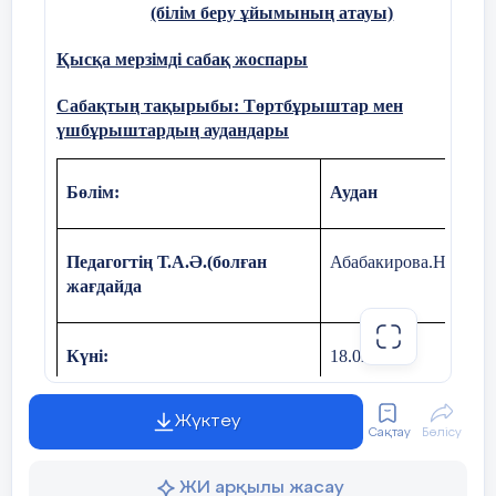
(білім беру ұйымының атауы)
Қысқа мерзімді сабақ жоспары
Сабақтың тақырыбы:
Төртбұрыштар мен
үшбұрыштардың аудандары
Бөлім:
Аудан
Педагогтің Т.А.Ә.(болған
Абабакирова.Н.Х
жағдайда
Күні:
18.02.2025
Жүктеу
Сынып: 8-Б
Қатысушылар саны:
Сақтау
Бөлісу
ЖИ арқылы жасау
Сабақтың тақырыбы:
Төртбұрыштар мен ү