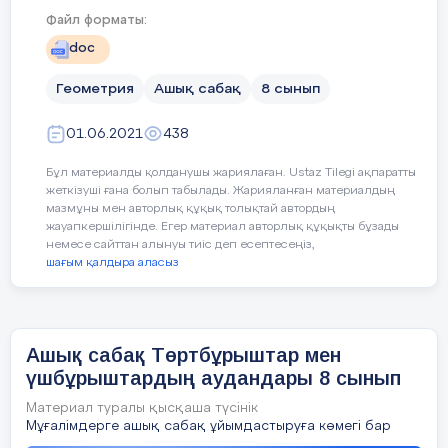
өтілген материалдарды қайталаймыз. О
бүрыш; а)
Тілдік
Оқушылар:
Файл форматы:
Сұрақтар қоямын, ең бірінші жауап бер
мақсаттар
жұлдызшаларына қарай кімнің қай әскер
Сабақтың
doc
в)
үшбұрыш ауданын табуда қанд
оқушылардың қатардағы жауынгер күйін
ортасы
мақтап мадақтап қолдау білдіремін. Оқу
Геометрия
Ашық сабақ
8 сынып
ға тең.Үшбүрыштың ауданын
үшбұрыш ауданын табуда қолд
20-мин
табыңыз.
01.06.2021
438
есептердің шешімдерінің қад
В-денгей
А-д
Бұл материалды қолданушы жариялаған. Ustaz Tilegi ақпаратты
Пән
ге қатысты
лексика
мен
терм
жеткізуші ғана болып табылады. Жарияланған материалдың
Үшбұрыштың қабырғалері 12 см
мазмұны мен авторлық құқық толықтай автордың
Бер
жауапкершілігінде. Егер материал авторлық құқықты бұзады
үшбұрыштың ауданы;
және 16см.Ауданы 48
немесе сайттан алынуы тиіс деп есептесеңіз,
а) 
шағым қалдыра аласыз
үшбұрыштың табаны, биіктігі
.Үшбұрыштың биіктіктерін табыңыз.
ab
екі қабырғасының арасындағ
С-денгей
S
=
?
Ашық сабақ Төртбұрыштар мен
сырттай сызылған шеңбер рад
3 Теңбүйірлі үшбұрыштың ауданы 96
үшбұрыштардың аудандары 8 сынып
S
=
іштей сызылған шеңбер радиу
табаны 24 см ға тең.Үшбұрыштың
Материал туралы қысқаша түсінік
8
бүйір қабырғасын табыңыз.
Мұғалімдерге ашық сабақ ұйымдастыруға көмегі бар
герон формуласы;