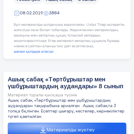
Үшбұрыштың ауданын табыңыз.
Төменде берілген фигуралар үшін т
С
Барлық
08.02.2019
3884
Берілген үш қабырғасы 5 см, 6 
оқушылар білуге
тиісті:
Сабақтың мақсаты :
Бұл материалды қолданушы жариялаған. Ustaz Tilegi ақпаратты
2-мин
Тікбұрышты үшбұрыштың катет
жеткізуші ғана болып табылады. Жарияланған материалдың
қу
Берілген үшбұрыштың ауданын т
мазмұны мен авторлық құқық толықтай автордың
Берілген
фи
жауапкершілігінде. Егер материал авторлық құқықты бұзады
төртбұрыштар мен
немесе сайттан алынуы тиіс деп есептесеңіз,
Дескрипторы:
те
үшбұрыштардың
шағым қалдыра аласыз
тр
аудандарының
Есеп шартын құрады
құ
формулаларын
есептер шығаруда
Сызбасын сызады
қолдана алады.
Ашық сабақ «Төртбұрыштар мен
Боялған аймақтың
Тұтас фиг
Қажетті формуланы қолданад
ауданын
үшбұрыштардың аудандары» 8 сынып
Материал туралы қысқаша түсінік
а
Үшбұрыш ауданын есептейді
Ашық сабақ «Төртбұрыштар мен үшбұрыштардың
Оқушылардың көпшілігі
аудандары» тақырыбына арналған . Ашық сабақта 3
Ауданның мәнін жазады
білуге тиіс:
1)
П
араллелограмм
мен тіктөртбұры
топқа бқлінген. Есептер шығару, кестелер, көрнекіліктер
түгел қамтылған.
Радиусы 6 см-ге тең болатын 
2 Тіктөртбұрыштың ауданын табу ф
Дескрипторы:
Фигуралардың қасиеттерін
табыңыз.
Материалды жүктеу
есептер шығару барысында