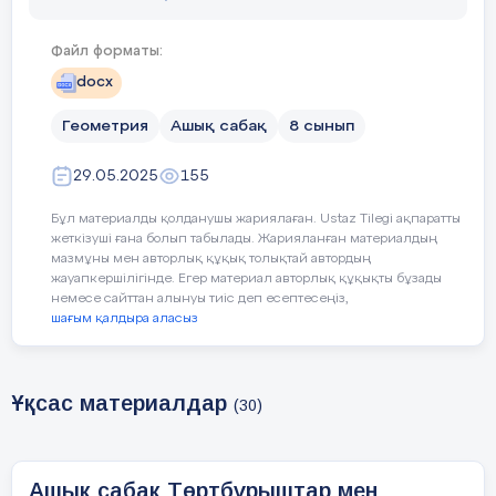
Файл форматы:
Оқу бағдарламасына сәйкес
8.1.3.12 үшбұрышты
docx
оқыту мақсаттары:
қолдану;
Геометрия
Ашық сабақ
8 сынып
Сабақтың мақсаты:
үшбұрыштың ауданын
29.05.2025
155
қолданады (
Бұл материалды қолданушы жариялаған. Ustaz Tilegi ақпаратты
жеткізуші ғана болып табылады. Жарияланған материалдың
мазмұны мен авторлық құқық толықтай автордың
,
жауапкершілігінде. Егер материал авторлық құқықты бұзады
немесе сайттан алынуы тиіс деп есептесеңіз,
шағым қалдыра аласыз
және Герон формулас
Ұқсас материалдар
(30)
Сабақтың барысы
Ашық сабақ Төртбұрыштар мен