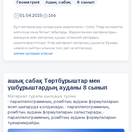
жеткізеді,
Геометрия
Ашық сабақ
8 сынып
Берілген үш қабырғасы 5 см, 6 
2. Ауданын тап.
Тілдік мақсаттар:
қорытынды
жасайды.
Тікбұрышты үшбұрыштың катет
01.04.2025
166
Берілген үшбұрыштың ауданын т
Пәнге қатысты
Бұл материалды қолданушы жариялаған. Ustaz Tilegi ақпаратты
сөздік қор мен
жеткізуші ғана болып табылады. Жарияланған материалдың
Дескрипторы:
терминдер:
мазмұны мен авторлық құқық толықтай автордың
фигуралар, тең
жауапкершілігінде. Егер материал авторлық құқықты бұзады
Есеп шартын құрады
фигуралар, биіктік,
немесе сайттан алынуы тиіс деп есептесеңіз,
шағым қалдыра аласыз
аудан,периметр.
Сызбасын сызады
Дескрипторы:
Боялған аймақтың
Тұтас фиг
Қажетті формуланы қолданад
ауданын
Есеп шартын жазады
Жалпыға бірдей
еңбек қоғамы ,
ашық сабақ Төртбұрыштар мен
Үшбұрыш ауданын есептейді
Қажетті формуланы қолданады
зайырлы қоғам
үшбұрыштардың ауданы 8 сынып
Құндылықтарға баулу:
және жоғары
Ауданның мәнін жазады
Үшбұрыш ауданын есептейді
руханият
Материал туралы қысқаша түсінік
Сабақтың
құндылықтарын
- параллелограммның, ромбтың ауданы формулаларын
Радиусы 6 см-ге тең болатын 
Жауабын жазады
есеп шығаруда қолданады; - параллелограммның,
соңы
қалыптастыру.
Дескрипторы:
табыңыз.
ромбтың ауданы формулаларын салыстырады; -
параллелограммның, ромбтың ауданы формулаларын
3-мин
Есеп шартын жазады
тұжырымдайды;
Дескрипторы
Қазақ тілі, сызу ,
Пәнаралық байланыс:
информатика.