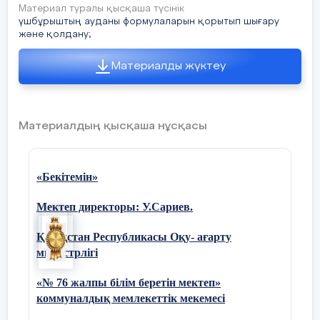
Материал туралы қысқаша түсінік
үшбұрыштың ауданы формулаларын қорытып шығару
және қолдану;
Материалды жүктеу
Материалдың қысқаша нұсқасы
«Бекітемін»
Мектеп директоры: У.Сариев.
Қазақстан Республикасы Оқу- ағарту
министрлігі
«№ 76 жалпы білім беретін мектеп»
коммуналдық мемлекеттік мекемесі