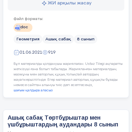
критерийлері
ЖИ арқылы жасау
7 Үшбұрыштың неше биссектрисасы
бар?
Тілдік
Оқушылар:
Файл форматы:
8 Биіктік,медиана биссетрисасы
мақсаттар
doc
дегеніміз не?
үшбұрыш ауданын табуда қанд
Геометрия
Ашық сабақ
8 сынып
9.Үшбұрыштың қабырғасына
үшбұрыш ауданын табуда қолд
байланысты түрлері?
01.06.2021
919
есептердің шешімдерінің қад
10 Үшбұрыштың бұрыштарына
Бұл материалды қолданушы жариялаған. Ustaz Tilegi ақпаратты
байланысты түрлері?
Пән
ге қатысты
лексика
мен
терм
жеткізуші ғана болып табылады. Жарияланған материалдың
мазмұны мен авторлық құқық толықтай автордың
жауапкершілігінде. Егер материал авторлық құқықты бұзады
үшбұрыштың ауданы;
немесе сайттан алынуы тиіс деп есептесеңіз,
Жаңа
Жаңа сабақ
шағым қалдыра аласыз
сабаққа
үшбұрыштың табаны, биіктігі
Бүгінгі сабақта меңгеретініңіз:
кріспе
екі қабырғасының арасындағ
- үшбұрыштың ауданы формулаларын
5-мин
Ашық сабақ Төртбұрыштар мен
шығару және қолдану
сырттай сызылған шеңбер рад
үшбұрыштардың аудандары 8 сынып
іштей сызылған шеңбер радиу
Тақырыпты бекіту мақсатында