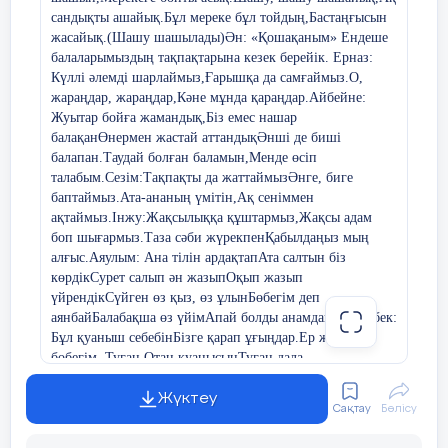
Бүгінгі күн мәңгі есте сақтар күн,
сандықты ашайық.
Бұл мереке бұл тойдың,
Бастаңғысын
жасайық.
(Шашу шашылады)
Ән: «Қошақаным»
Ендеше
балаларымыздың тақпақтарына кезек берейік.
Ерназ:
Бүгінгі күн есінде мәңгі жастардың.
Күллі әлемді шарлаймыз,
Ғарышқа да самғаймыз.
О,
жараңдар, жараңдар,
Кәне мұнда қараңдар.
Айбейне:
1-жүргізуші - Ерсаин:
Жуытар бойға жамандық,
Біз емес нашар
балақан
Өнермен жастай аттандық
Әнші де биші
О, ата-анам,
балапан.
Таудай болған баламын,
Менде өсіп
талабым.
Сезім:
Тақпақты да жаттаймыз
Әнге, биге
Таянышым, тірегім!
баптаймыз.
Ата-ананың үмітін,
Ақ сеніммен
ақтаймыз.
Інжу:
Жақсылыққа құштармыз,
Жақсы адам
Бар бақытты бір басыңа тіледім.
боп шығармыз.
Таза сәби жүрекпен
Қабылдаңыз мың
алғыс.
Аяулым:
Ана тілін ардақтап
Ата салтын біз
Бізді жақсы болса екен дап қашанда,
көрдік
Сурет салып ән жазып
Оқып жазып
үйрендік
Сүйген өз қыз, өз ұлын
Бөбегім деп
Лүпілдейді сенің қамқор жүрегің.
аянбай
Балабақша өз үйім
Апай болды анамдай.
Асланбек:
Бұл қуаныш себебін
Бізге қарап ұғыңдар.
Ер жетті деп
2-жүргізуші - Алтынай:
бөбегім,
Туған Отан қуанысын
Туған дала
қуанысын.
Ақниет:
Күл қоқысты шашпаймыз,
Үйді таза
Адам баласы шыр етіп дүниеге келгеннен
сақтаймыз.
Өнегеден, үлгіден-
Жақсылықтан
Жүктеу
бастап, сол ортаның ыстық-суығына
Сақтау
Бөлісу
қашпаймыз.
Ернұр:
Шаштаразға барамыз
Шашымызды
бейімделіп, ықпалына көніп, осында ер
аламыз.
Бойды таза шын күткен
Біз ұқыпты