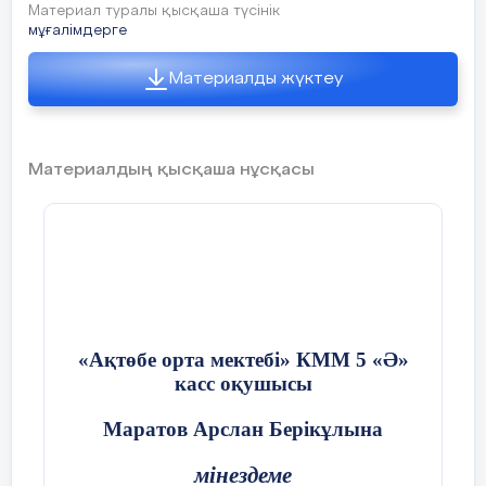
Материал туралы қысқаша түсінік
әкелген, емізген және дені сау, тәрбиелі,
мұғалімдерге
әдепті етіп өсірген ананы көз алдымызға
елестетіп бір көрейікші.
Материалды жүктеу
2-жүргізуші - Алтынай: Әке деген баласының
азық-түлігін тауып, тәрбиелеу үшін оймен де,
денемен де қиыншылықтардан бет бұрмаған.
Материалдың қысқаша нұсқасы
Ақындарымыз жырлағандай, әкенің де
баласына деген сүйіспеншілігінің шексіз
екендігіне күмән жоқ.
Хормен: Қымбатты ата-аналар!
Біздің борышымыз - Сіздерді құрметтеу!
«Ақтөбе орта мектебі» КММ 5 «Ә»
касс оқушысы
Раздық:
Маратов Арслан Берікұлына
Анасыздар, әр үйге панасыздар,
мінездеме