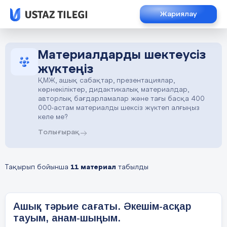
Жариялау
Материалдарды шектеусіз
жүктеңіз
ҚМЖ, ашық сабақтар, презентациялар,
көрнекіліктер, дидактикалық материалдар,
авторлық бағдарламалар және тағы басқа 400
000-астам материалды шексіз жүктеп алғыңыз
келе ме?
Толығырақ
Тақырып бойынша
11 материал
табылды
Ашық тәрьие сағаты. Әкешім-асқар
тауым, анам-шыңым.