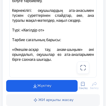
білуге тәрбиелеу.
Көрнекілігі: оқушылардың ата-анасымен
түскен суреттерінен слайдтар, әке, ана
туралы мақал-мәтелдер, нақыл сөздер.
Түрі: «Көгілдір от»
Тәрбие сағатының барысы:
«Әкешім-асқар тау, анам-шыңым» әні
орындалып, оқушылар өз ата-аналарымен
бірге сахнаға шығады.
Мұғалімнің кіріспе сөзі:
Жүктеу
Сақтау
Бөлісу
Ата-ана - әрбір адамның қайтып соғар
қазығы. Оған деген сүйіспеншілік тек
ЖИ арқылы жасау
жүректен шығуы қажет. Әсіресе, тіршіліктің
қайнар көзі, махаббаттың шуақ күні,