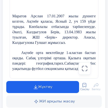
Бала десе от болып жанасыздар,
Сәтті болса ұрпағы мерей тасып,
Маратов Арслан
17.01.2007 жылы дүниеге
Қыз күлкісін сусын ғып қанасыздар.
келген,
Ақтөбе қ
аласы
, Ясный 2, уч 159
үйде
тұрады. Көпбалалы отбасында тәрбиеленуде.
Назереке:
Ә
кесі, Калдыгулов Берік
, 13.04.1983 ж
ылы
туылған
, ЖШ «Берік»
директор
. А
насы,
Анасыздар, Ақ Еділ, Жайықсыздар,
Калдыгулова Гулшат жұмыссыз.
Әр үйдің күні десе лайықсыздар.
Ақтөбе орта мектебінде 1-кластан бастап
оқиды. Сабақ үлгерімі орташа. Қызыға оқитын
Маздататын жүрекке от лаулататын,
пәндері: география,тарих.Сабақтан бос
уақытында футбол секциясына қатысады.
Жүзе алмайтын өтінде қайықсыздар.
Арсеннің мінезі ашық, жайдарлы, көпшіл,
Құралай:
кластастарының арасында сыйлы. Үлкенді
Жүктеу
сыйлап, кішіге қамқор бола біледі.
Сақтау
Бөлісу
Өр десекте сіздерді - лайықсыздар,
Мектеп шараларына белсенді қатысып қана
Төр десекте сіздерді - лайықсыздар.
ЖИ арқылы жасау
қоймай, мектеп өміріне жауапкершілікпен