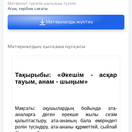
Материал туралы қысқаша түсінік
Агық тәрбие сағаты
Материалды жүктеу
Материалдың қысқаша нұсқасы
Тақырыбы: «Әкешім - асқар
тауым, анам - шыңым»
Мақсаты: оқушылардың бойында ата-
аналарға деген ерекше жылы сезім
қалыптастыру, ата-ананың бала өміріндегі
ролін түсіндіру, ата-ананы құрметтей, сыйлай