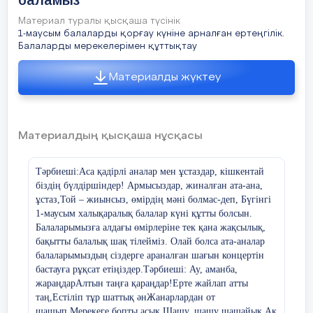
баламыз"
аналарымызды дастархан басына
шақырамыз, төрлетіңіздер.
Материал туралы қысқаша түсінік
1-маусым балаларды қорғау күніне арналған ертеңгілік.
Балаларды мерекелерімен құттықтау
Материалды жүктеу
1-жүргізуші - Ерсаин: Армысыңдар, аяулы
ұстаздар, ардақты ата-аналар!
2-жүргізуші - Алтынай: Қош келдіңіздер,
Материалдың қысқаша нұсқасы
жиналған қауым!
1-жүргізуші - Ерсаин: «Әкешім - асқар тауым,
Тәрбиеші:Аса қадірлі аналар мен ұстаздар, кішкентай
анам - шыңым» атты 10-сынып
біздің бүлдіршіндер!
Армысыздар, жиналған ата-ана,
оқушыларының ашық тәрбие сағатын
ұстаз,
Той – жиынсыз, өмірдің мәні болмас-деп, Бүгінгі
бастауға рұқсат етіңіздер!
1-маусым халықаралық балалар күні құтты болсын.
Балаларымызға алдағы өмірлеріне тек қана жақсылық,
2-жүргізуші - Алтынай:
бақытты балалық шақ тілейміз. Олай болса ата-аналар
балаларымыздың сіздерге араналған шағын концертін
Анаға арнап ақ тілектер айтар күн,
бастауға рұқсат етіңіздер.
Тәрбиеші: Ау, аманба,
жараңдар
Алтын таңға қараңдар!
Ерте жайлап атты
Әкеге арнап марапатты бастар күн.
таң,
Естіліп тұр шаттық ән
Жанарлардан от
шашып,
Мерекеге бопты асық.
Шашу, шашу шашайық,
Ақ