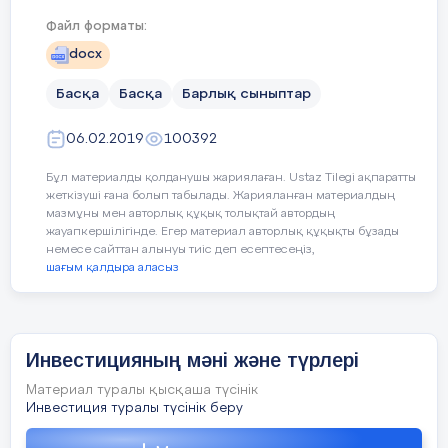
Ер десекте сіздерді - лайықсыздар,
қарайды. Сынып ішінде туып жатқан
Файл форматы:
қиындықтарды тез шеше біліп, қолдау көрсетуге
Зор десекте сіздерді - лайықсыздар.
дайын тұрады. Оқу барысында білім деңгейі
docx
орташа, себебі көп кітап оқығанды ұнатады, өз
Айжан:
Басқа
Басқа
Барлық сыныптар
білімін жан – жақты жетілдіреді.
Анасыздар кең байтақ панасыздар,
Аманкосов Арсен алдағы уақытта елін сүйер,
06.02.2019
100392
Отанға адал еңбек ететін, сенімді азамат
Жаны жайсаң жеңімпаз данасыздар.
Бұл материалды қолданушы жариялаған. Ustaz Tilegi ақпаратты
болатынына үміт артамыз.
жеткізуші ғана болып табылады. Жарияланған материалдың
Көлеңке жоқ көңілінде қылауы жоқ,
мазмұны мен авторлық құқық толықтай автордың
жауапкершілігінде. Егер материал авторлық құқықты бұзады
немесе сайттан алынуы тиіс деп есептесеңіз,
Үлбіреген жауқазын баласыздар.
шағым қалдыра аласыз
Мектеп директоры Г.У. Габдрахманова
Дана:
Сіздер күнсіз аспанда жарқыраған,
Класс жетекші Р.Б.Жансугирова
Инвестицияның мәні және түрлері
Сіздер өзен, тау су боп сарқыраған.
Материал туралы қысқаша түсінік
Инвестиция туралы түсінік беру
Сіздер ана, сіздер жар, сіздер қыздар,