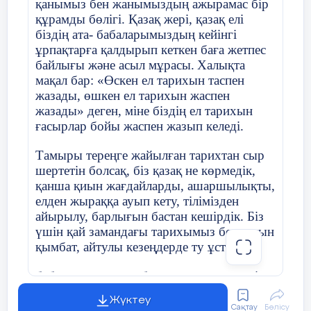
қанымыз бен жанымыздың ажырамас бір
Қарт: Балам, үйдің алтын қазығы кім?
23 слайд
құрамды бөлігі. Қазақ жері, қазақ елі
біздің ата- бабаларымыздың кейінгі
Назарларыңызға рахмет!!!
Қарт: Ата, үйдің алтын қазығы - бала.
Сынып жетекшінің аты-жөні
Әжібаева А
ұрпақтарға қалдырып кеткен баға жетпес
байлығы және асыл мұрасы.
Халықта
Қарт: Жоқ, балам, үйдің алтын қазығы - ана.
мақал бар: «Өскен ел тарихын таспен
Ана ақылды болса, бала дана болады. Ана
Күні:
23
.
10
.2021
жазады, өшкен ел тарихын жаспен
тәрбиесі - қызға үлгі, әке тәрбиесі - ұлға үлгі.
жазады» деген, міне біздің ел тарихын
Ана - ақылшың, әке - қамқоршың, аға -
ғасырлар бойы жаспен жазып келеді.
қорғанышың, іні - сүйенішің, қарындасың -
Сынып:8Б
Қатысушылар с
қанатың екенін ұмытпа.
Тамыры тереңге жайылған тарихтан сыр
-Жоқты бар, ашты тоқ ететін кім?
шертетін болсақ, біз қазақ не көрмедік,
Сынып сағатының тақырыбы
Буллинг жә
қанша қиын жағдайларды, ашаршылықты,
Бала: Ата, жоқты бар, ашты тоқ ететін -
елден жыраққа ауып кету, тілімізден
«Ақтөбе орта мектебі» КММ 5 «Ә»
мейірімді әке.
айырылу, барлығын бастан кешірдік. Біз
касс оқушысы
Тәрбие жұмысының бағыты
Интеллекту
үшін қай замандағы тарихымыз болмасын
тәрбиелеу
Қарт: Жоқ, балам, әке қанша мейірімді болса
қымбат, айтулы кезеңдерде ту ұстаған
Жайықбай Нұрай Рысбековнаға
ананың жөні бөлек. Ашты тоқ, жоқты бар
ететін ана. Анасыз бала ұйықтамайды,
бабаларымыздың барлығы да құрметті.
Мақсаты
«Буллинг» 
қатықсыз айран ұйымайды. Ал, балам, өмір
Исатай, Махамбеттер патшалық Ресейдің
сүру үшін не қажет?
Жүктеу
озбыр саясатына қасқайып қарсы тұра
Жасөспірімд
Сақтау
Бөлісу