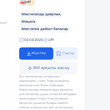
pdf
Мектепалды даярлық
Мақала
Мектепке дейінгі балалар
02.04.2025
179
Жүктеу
Сақтау
ЖИ арқылы жасау
Бұл материалды қолданушы
жариялаған. Ustaz Tilegi ақпаратты
жеткізуші ғана болып табылады.
Жарияланған материалдың мазмұны
мен авторлық құқық толықтай автордың
жауапкершілігінде. Егер материал
авторлық құқықты бұзады немесе
сайттан алынуы тиіс деп есептесеңіз,