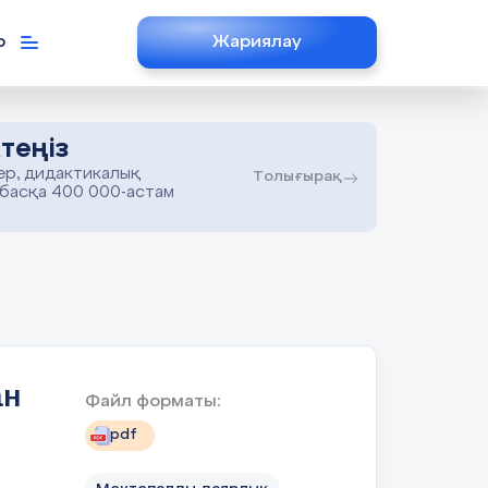
р
Жариялау
теңіз
ер, дидактикалық
Толығырақ
 басқа 400 000-астам
ан
Файл форматы:
pdf