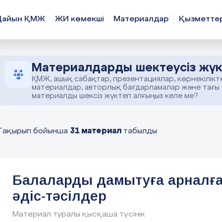
Дайын ҚМЖ
ЖИ көмекші
Материалдар
Қызметте
Материалдарды шектеусіз жүк
ҚМЖ, ашық сабақтар, презентациялар, көрнекілікт
материалдар, авторлық бағдарламалар және тағы
материалды шексіз жүктеп алғыңыз келе ме?
31 материал
Тақырып бойынша
табылды
Балаларды дамытуға арналғ
әдіс-тәсілдер
Материал туралы қысқаша түсінік