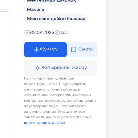
Мектепалды даярлық
Мақала
Мектепке дейінгі балалар
02.04.2025
161
Жүктеу
Сақтау
ЖИ арқылы жасау
Бұл материалды қолданушы
жариялаған. Ustaz Tilegi ақпаратты
жеткізуші ғана болып табылады.
Жарияланған материалдың мазмұны
мен авторлық құқық толықтай автордың
жауапкершілігінде. Егер материал
авторлық құқықты бұзады немесе
сайттан алынуы тиіс деп есептесеңіз,
шағым қалдыра аласыз