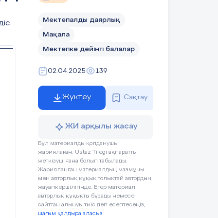
Мектепалды даярлық
діс
Мақала
Мектепке дейінгі балалар
02.04.2025
139
Жүктеу
Сақтау
ЖИ арқылы жасау
Бұл материалды қолданушы
жариялаған. Ustaz Tilegi ақпаратты
жеткізуші ғана болып табылады.
Жарияланған материалдың мазмұны
мен авторлық құқық толықтай автордың
жауапкершілігінде. Егер материал
авторлық құқықты бұзады немесе
сайттан алынуы тиіс деп есептесеңіз,
шағым қалдыра аласыз