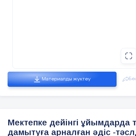
Бө
Материалды жүктеу
Мектепке дейінгі ұйымдарда т
дамытуға арналған әдіс -тәс