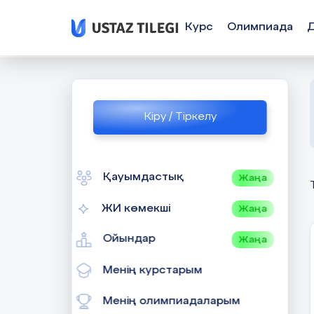
Курс
Олимпиада
Кіру / Тіркелу
Қауымдастық
Жаңа
ЖИ көмекші
Жаңа
Ойындар
Жаңа
Менің курстарым
Менің олимпиадаларым