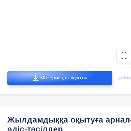
Бө
Материалды жүктеу
Жылдамдыққа оқытуға арнал
әдіс-тәсілдер