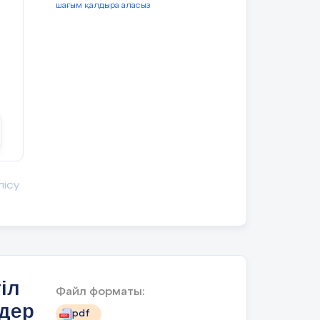
шағым қалдыра аласыз
лісу
іл
Файл форматы:
лдер
pdf