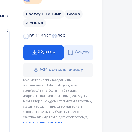
Бастауыш сынып
Басқа
рына
3 сынып
05.11.2020
899
Жүктеу
Сақтау
ЖИ арқылы жасау
Бұл материалды қолданушы
жариялаған. Ustaz Tilegi ақпаратты
жеткізуші ғана болып табылады.
Жарияланған материалдың мазмұны
мен авторлық құқық толықтай автордың
жауапкершілігінде. Егер материал
авторлық құқықты бұзады немесе
сайттан алынуы тиіс деп есептесеңіз,
шағым қалдыра аласыз