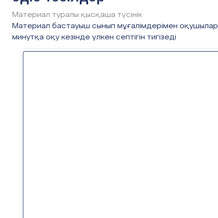
Материал туралы қысқаша түсінік
Материал бастауыш сынып мұғалімдерімен оқушыла
минутқа оқу кезінде үлкен септігін тигізеді