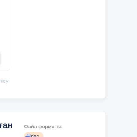
лісу
ған
Файл форматы:
doc