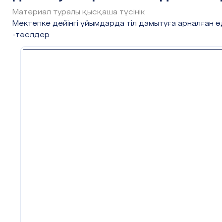
Материал туралы қысқаша түсінік
Мектепке дейінгі ұйымдарда тіл дамытуға арналған ә
-тәслдер