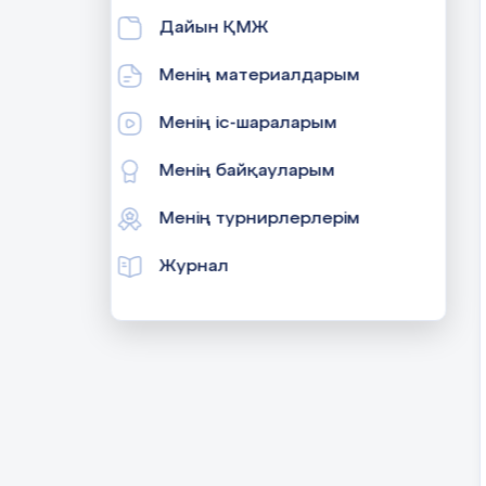
Дайын ҚМЖ
Менің материалдарым
Менің іс-шараларым
Менің байқауларым
Менің турнирлерлерім
Журнал