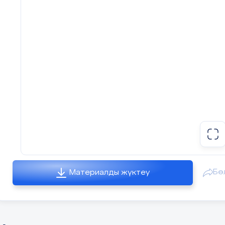
ӘДІСТЕМЕЛІК
ҚҰРАЛ
Бө
Материалды жүктеу