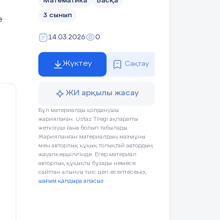
Математика
Басқа
3 сынып
е
14.03.2026
0
Жүктеу
Сақтау
ЖИ арқылы жасау
Бұл материалды қолданушы
жариялаған. Ustaz Tilegi ақпаратты
жеткізуші ғана болып табылады.
Жарияланған материалдың мазмұны
мен авторлық құқық толықтай автордың
жауапкершілігінде. Егер материал
авторлық құқықты бұзады немесе
сайттан алынуы тиіс деп есептесеңіз,
шағым қалдыра аласыз