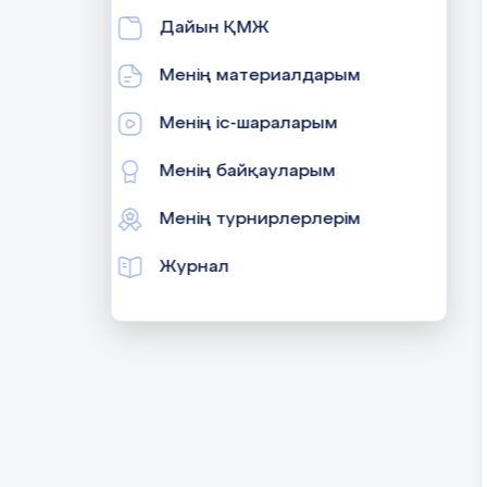
Дайын ҚМЖ
Менің материалдарым
Менің іс-шараларым
Менің байқауларым
Менің турнирлерлерім
Журнал