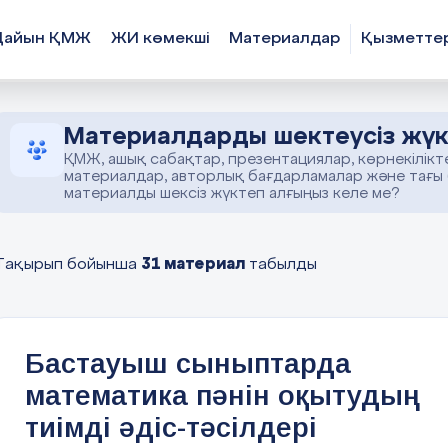
Дайын ҚМЖ
ЖИ көмекші
Материалдар
Қызметте
Материалдарды шектеусіз жүк
ҚМЖ, ашық сабақтар, презентациялар, көрнекілікт
материалдар, авторлық бағдарламалар және тағы
материалды шексіз жүктеп алғыңыз келе ме?
31 материал
Тақырып бойынша
табылды
Бастауыш сыныптарда
математика пәнін оқытудың
тиімді әдіс-тәсілдері