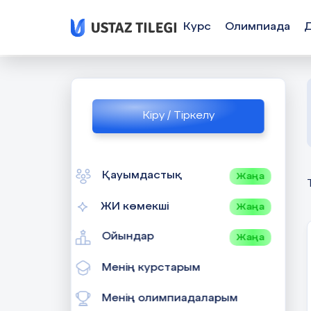
Курс
Олимпиада
Кіру / Тіркелу
Қауымдастық
Жаңа
ЖИ көмекші
Жаңа
Ойындар
Жаңа
Менің курстарым
Менің олимпиадаларым