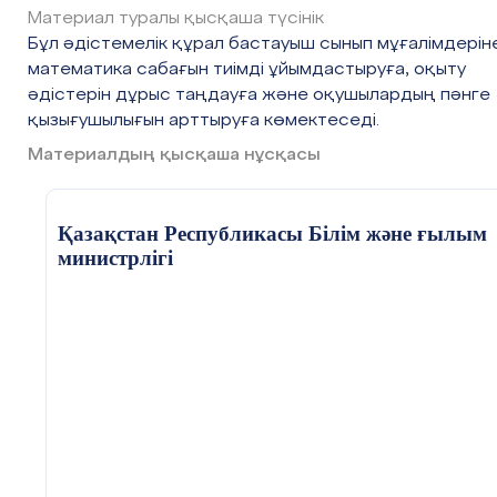
Материал туралы қысқаша түсінік
Бұл әдістемелік құрал бастауыш сынып мұғалімдерін
математика сабағын тиімді ұйымдастыруға, оқыту
әдістерін дұрыс таңдауға және оқушылардың пәнге
қызығушылығын арттыруға көмектеседі.
Материалдың қысқаша нұсқасы
Қазақстан Республикасы Білім және ғылым
министрлігі