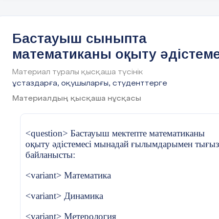
Халық
арттыруға көмектеседі.
қазынасыны
ң тереңіне
Бастауыш сыныпта
бойлап,
сандар
математиканы оқыту әдістеме
жайында
мағұлматта
Материал туралы қысқаша түсінік
1. Бастауыш сыныпта математиканы оқытудың
рды көпшілік
мақсаты мен міндеттері
ұстаздарға, оқушыларғы, студенттерге
қажеттілігін
Материалдың қысқаша нұсқасы
е жарату. 
2 . Осы
сандардың
Мақсаты
<question> Бастауыш мектепте математиканы
қасиеттілігі
оқыту әдістемесі мынадай ғылымдарымен тығы
неде екенін
байланысты:
айқындай
отырып, сан
Оқушылардың математикалық білім негіздерін
<variant> Математика
есімдер
қалыптастыру, логикалық ойлау қабілетін дамыт
ретінде бір
<variant> Динамика
және алған білімдерін өмірде қолдана білуге
жүйеге
үйрету.
<variant> Метерология
келтіру .