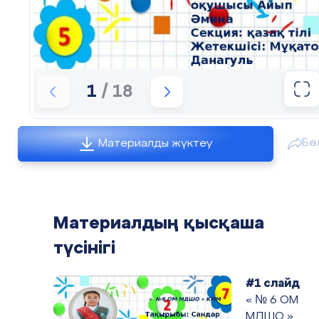
1
/ 18
Бө
Материалды жүктеу
2026 жыл
Материалдың қысқаша
түсінігі
БАСТАУЫШ СЫНЫПТА МАТЕМАТИКА
#1 слайд
ПӘНІН ОҚЫТУ ӘДІСТЕМЕСІ
« № 6 ОМ
МДШО »