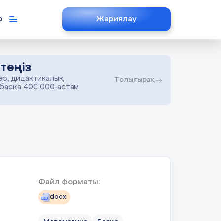
р
Жариялау
теңіз
ер, дидактикалық
Толығырақ
 басқа 400 000-астам
Файл форматы:
docx