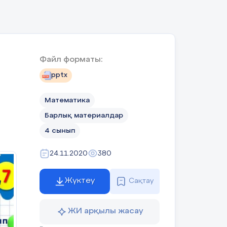
Файл форматы:
pptx
Математика
Барлық материалдар
4 сынып
24.11.2020
380
на
Жүктеу
Сақтау
ЖИ арқылы жасау