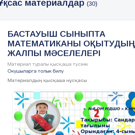
Ұқсас материалдар
Тақырыбы:Бастауыш сыныпта
(30)
математика пәнін оқытудың
тиімді әдіс-тәсілдері
БАСТАУЫШ СЫНЫПТА
МАТЕМАТИКАНЫ ОҚЫТУДЫҢ
ЖАЛПЫ МӘСЕЛЕЛЕРІ
Материал туралы қысқаша түсінік
Окушыларга толык билу
Материалдың қысқаша нұсқасы
Орындаған
:
Джанбулатова Салтанат Устемиров
Лауазымы
:
Бастауыш сынып мұғалімі