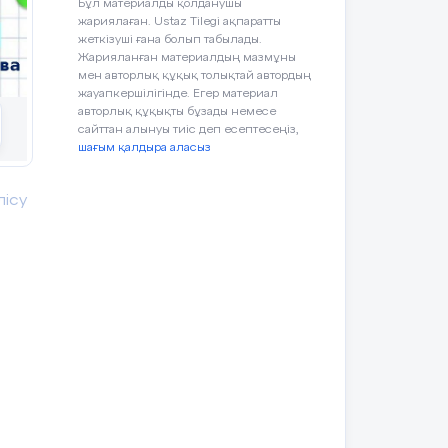
Бұл материалды қолданушы
жариялаған. Ustaz Tilegi ақпаратты
жеткізуші ғана болып табылады.
Жарияланған материалдың мазмұны
мен авторлық құқық толықтай автордың
жауапкершілігінде. Егер материал
авторлық құқықты бұзады немесе
сайттан алынуы тиіс деп есептесеңіз,
шағым қалдыра аласыз
лісу