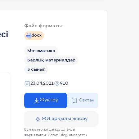
Файл форматы:
сі
docx
Математика
Барлық материалдар
3 сынып
23.04.2021
910
з
Жүктеу
Сақтау
у
ЖИ арқылы жасау
Бұл материалды қолданушы
жариялаған. Ustaz Tilegi ақпаратты