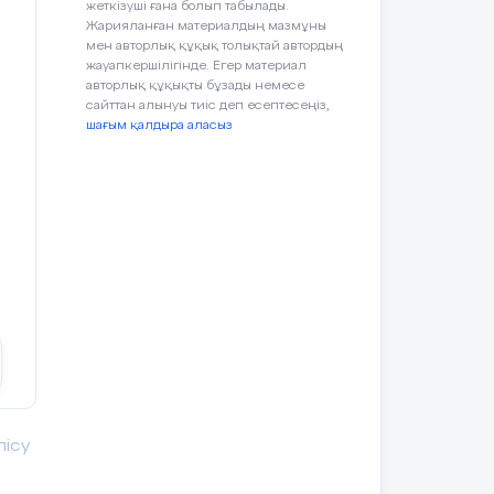
жеткізуші ғана болып табылады.
Жарияланған материалдың мазмұны
мен авторлық құқық толықтай автордың
жауапкершілігінде. Егер материал
авторлық құқықты бұзады немесе
сайттан алынуы тиіс деп есептесеңіз,
шағым қалдыра аласыз
з
ік
лісу
з