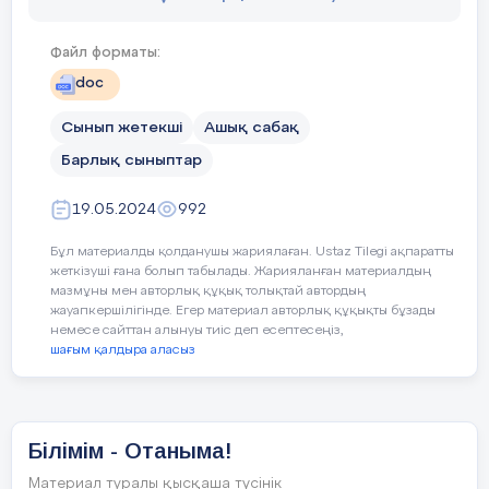
тыңдап, бір–бірін
құрметтеуге
үйренуіміз керек.
Файл форматы:
Топтағы оқушылар
doc
түсінбегенін бір–
бірінен сұрап,
Сынып жетекші
Ашық сабақ
сөйлемеген оқушыны
сабаққа қатыстыру,
Барлық сыныптар
жұмыс істеу
нәтижесінде өзінің
19.05.2024
992
және топтағылардың
намысын қорғау,
Бұл материалды қолданушы жариялаған. Ustaz Tilegi ақпаратты
жеткізуші ғана болып табылады. Жарияланған материалдың
бірлесіп еңбек ету,
мазмұны мен авторлық құқық толықтай автордың
шешім қабылдау
Сұрақтарға 
жауапкершілігінде. Егер материал авторлық құқықты бұзады
сияқты
береді.
немесе сайттан алынуы тиіс деп есептесеңіз,
құндылықтарымен
шағым қалдыра аласыз
бірге, күнделікті
сабақтан хабардан
болып отыруға
тиіссіздер.
Білімім - Отаныма!
1. Білім алу.
Материал туралы қысқаша түсінік