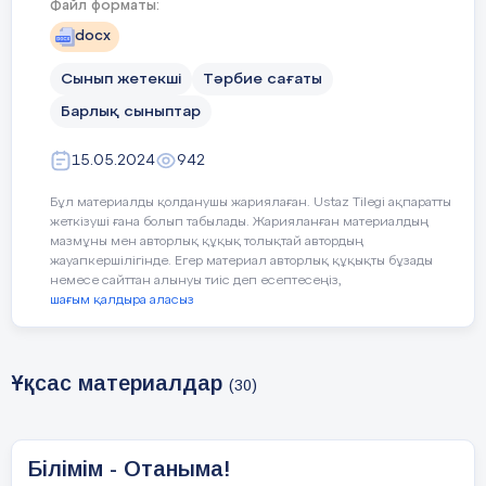
Файл форматы:
Сабақтың
docx
Педагогтің әрекеті
Оқушының әрекет
кезеңдері
Сынып жетекші
Тәрбие сағаты
Барлық сыныптар
Оқушылармен
амандасу.
15.05.2024
942
«Сәлем сөздің
Бұл материалды қолданушы жариялаған. Ustaz Tilegi ақпаратты
анасы» тренинг
жеткізуші ғана болып табылады. Жарияланған материалдың
мазмұны мен авторлық құқық толықтай автордың
Қай заман болсын
жауапкершілігінде. Егер материал авторлық құқықты бұзады
адамзат алдында
немесе сайттан алынуы тиіс деп есептесеңіз,
шағым қалдыра аласыз
тұратын басты міндет
– адал, білімді, еңбек
сүйгіш ұрпақ
Оқушылар мұғал
тәрбиелеп өсіру.
Шын
Ұқсас материалдар
амандасады,түген
(30)
мәнінде білім бар
болғаны кілт қана,
оның орнын тауып
қолдана білсең ғана
Білімім - Отаныма!