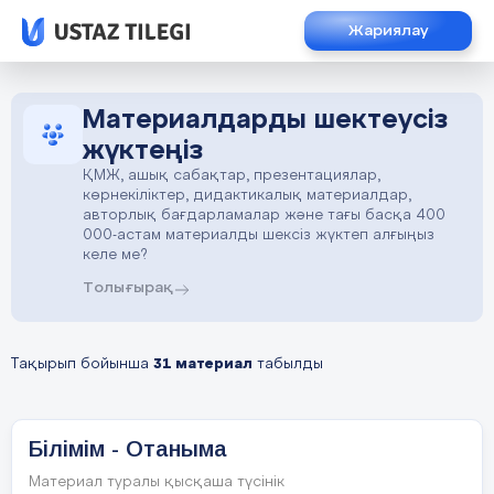
Жариялау
Материалдарды шектеусіз
жүктеңіз
ҚМЖ, ашық сабақтар, презентациялар,
көрнекіліктер, дидактикалық материалдар,
авторлық бағдарламалар және тағы басқа 400
000-астам материалды шексіз жүктеп алғыңыз
келе ме?
Толығырақ
Тақырып бойынша
31 материал
табылды
Білімім - Отаныма
Материал туралы қысқаша түсінік