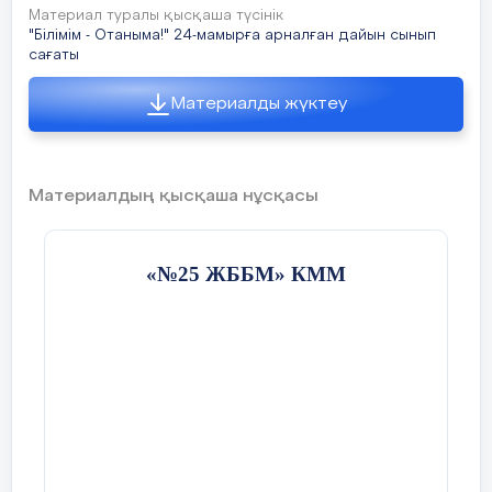
күш - қайратқа ие
Материал туралы қысқаша түсінік
боласың.
"Білімім - Отаныма!" 24-мамырға арналған дайын сынып
Ұлт тірегі –білімді
сағаты
Тәрбие
ұрпақ қолында,
сағатының
Ізденіңдер, білім алу
басы
Материалды жүктеу
жолында.
Құр оқи
Ортаға шеңбер құ
білгенмен, ештеңе
Материалдың қысқаша нұсқасы
бір-бірімен аманд
шықпайды, әлсін -
әлсін ойыңды қозғап
3 топқа бөлінеді.
қой, пайдаланылмай
«№25 ЖББМ» КММ
қалған ақылды тот
басады.
Көп адам өзінің не
тындырып жүргенін,
өзінің ақыл –
қабілетінің қай
деңгейде екенін
біледі. Көп білген
сайын адам білім –