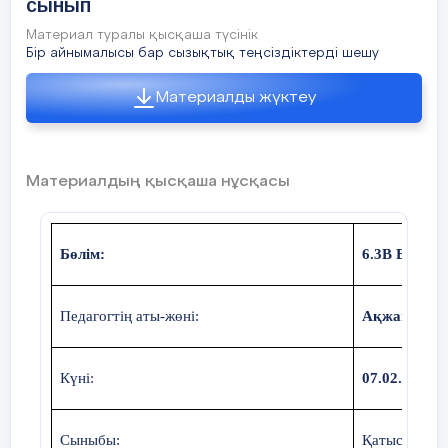
сынып
Материал туралы қысқаша түсінік
Бір айнымалысы бар сызықтық теңсіздіктерді шешу
Материалды жүктеу
Материалдың қысқаша нұсқасы
Бөлім:
6.3В Бір ай
Педагогтің аты-жөні:
Ақжанова 
Күні:
07.02.23ж
Сыныбы:
Қатысушылар