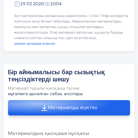
19.02.2020
1004
Бұл материалды қолданушы жариялаған. Ustaz Tilegi ақпаратты
Түсіну
Жаңа
Бұл әдісті пайдалану
жеткізуші ғана болып табылады. Жарияланған материалдың
сабақты
кезінде сыни
- 6
мазмұны мен авторлық құқық толықтай автордың
түсінуде
ойлатуға жол бере
жауапкершілігінде. Егер материал авторлық құқықты бұзады
«Крестиктер
отырып, бірнеше
немесе сайттан алынуы тиіс деп есептесеңіз,
3) егер а=0
және
в>0
,
0х>в
теңсіздігінің
- нольдіктер»
шағым қалдыра аласыз
сұрақтар қойған
шешімі болмайды. Себебі
0
кез келген оң
әдісін
кезде үнсіз отыратын
саннан үлкен емес.
пайдалану
оқушылардың өздері
4) егер а=0
және
в < 0
болса,
0х>в
теңсіздігі х
сабақта диалогтық
тің кез келген мәнінде тура теңсіздік болады.
Бір айнымалысы бар сызықтық
қарым-қатынасқа
Себебі нөл саны кез келген теріс саннан
теңсіздіктерді шешу
түседі
.
үлкен. Сондықтан мұндай теңсіздікте сансыз
Материал туралы қысқаша түсінік
көп шешімі болады.
1
. Бір айнымалысы
мұғалімге арналған сабақ жоспары
бар сызықтық
мысал:
6
х + 17 > 2 (3х + 4)
теңсіздіктің шешімі
Материалды жүктеу
дегеніміз не?
6х + 17 > 6х + 8
2. Бір айнымалысы
6х – 6х > 8 – 17
бар сызықтық
Материалдың қысқаша нұсқасы
теңсіздіктерді шешу