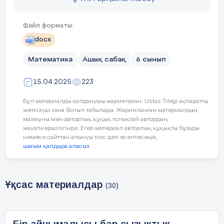
5 мин
1)
«Жақсы қасиеттер түзуі» тренингі
Файл форматы:
Сандық теңсіздіктер тек математикада 
онымен қоса тарих, география, әдебие
docx
және күнделікті өмірде де
Математика
Ашық сабақ
6 сынып
пайдаланылатыны туралы айтады.
Оқушыларға адамды координаталық тү
етіп алсақ, олардың бойында теріс жат
15.04.2025
223
әдеттермен қатар жақсы оң қасиеттері 
Бұл материалды қолданушы жариялаған. Ustaz Tilegi ақпаратты
екені туралы айтады. Олай болса теріс
жеткізуші ғана болып табылады. Жарияланған материалдың
әдеттерден арылып жақсы қасиеттерді
мазмұны мен авторлық құқық толықтай автордың
еселей беруге тырысу керекпіз. Әр оқ
жауапкершілігінде. Егер материал авторлық құқықты бұзады
қасындағы адамның жақсы бір қасиеті
немесе сайттан алынуы тиіс деп есептесеңіз,
айтып кету ұсынылады.
шағым қалдыра аласыз
.
Ұқсас материалдар
2)
Ширату жаттығуы
(30)
Оқушыларға сан аралықтары жазылға
қағаздары таратылады:
(7 ; 15123 ) (- 5 