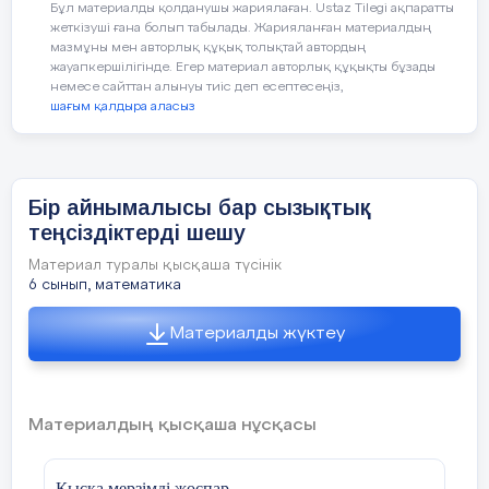
айнымалысы бар сызықтық
Бұл материалды қолданушы жариялаған. Ustaz Tilegi ақпаратты
сызықтық теңсіздіктер
Мыналардың қайсысы теңсіздіктің
теңсіздіктерді шешу алгоритимі
жеткізуші ғана болып табылады. Жарияланған материалдың
жүйесін шешу үшін :
белгісі?
шығару.
мазмұны мен авторлық құқық толықтай автордың
жауапкершілігінде. Егер материал авторлық құқықты бұзады
1.Жүйедегі
немесе сайттан алынуы тиіс деп есептесеңіз,
шағым қалдыра аласыз
Суреттегі не? (сәуле)
теңсіздіктердің
әрқайсысының
Кейбір оқушылар:
kx> b, kx
шешімдерін табу керек
b, kx<b, kx
2.Табылған шешімдерд
Бір айнымалысы бар сызықтық
бір координаталық
теңсіздіктерді шешу
b түріндегі бір айнымалысы бар
түзуде кескіндеу керек
сызықтық теңсіздіктерді шешед
Үй тапсырмасы.
№ 1012
Материал туралы қысқаша түсінік
теңсіздіктің шешімдерін
6 сынып, математика
3. Координаталық
координаталық түзуде кескіндей
Ба
ғ
алау
түзуден жүйеде
Материалды жүктеу
Гі теңсіздіктердің орта
шешімдерін табу керек
немесе бірде-бір шеші
Бағалау критерийі
1. kx> b, kx
Материалдың қысқаша нұсқасы
болмайтындығын
b, kx<b, kx
дәлелдеу керек?
Қысқа мерзімді жоспар