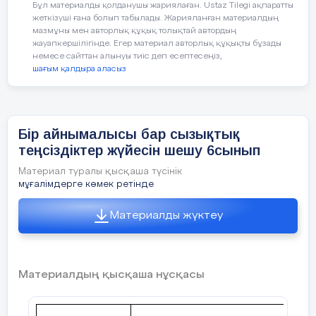
қабілетін және тез әрі дұрыс
Бұл материалды қолданушы жариялаған. Ustaz Tilegi ақпаратты
Үй тапсырмасын тексеру;
«Ұшқыр
жеткізуші ғана болып табылады. Жарияланған материалдың
ойланып жауап бере алуын
ойдан
....(ұтымды жауап)» ауызша
мазмұны мен авторлық құқық толықтай автордың
қадағалау,байқау.
жаттығулар (карточкалар)
жауапкершілігінде. Егер материал авторлық құқықты бұзады
немесе сайттан алынуы тиіс деп есептесеңіз,
шағым қалдыра аласыз
Жаңа сабақ
бір айнымалысы бар сызықтық теңсіздікдер.
–
Мұндағы
Бір айнымалысы бар сызықтық
теңсіздіктер жүйесін шешу 6сынып
а, в – қандай да бір сан. Х – айнымалы
(белгісіз).
Бір айнымалысы теңсіздіктің
Материал туралы қысқаша түсінік
шешімі
деп, айнымалының теңсіздікті тура
мұғалімдерге көмек ретінде
санды теңсіздікке айналдыратын мәнін
айтады .
Теңсіздікті шешу дегеніміз
– оның
Материалды жүктеу
барлық шешімдер жиынын табу немесе
шешімдерінің болмайтындығын дәлелдеу.
Шешімдері бірдей теңсізідктер
мәндес
теңсіздіктер
деп аталады. Шешімдері
Материалдың қысқаша нұсқасы
болмайтын теңсіздіктер де мәндес
теңсіздіктер болып есептеледі.