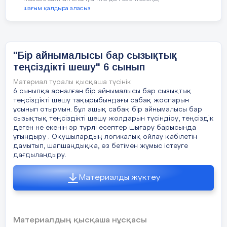
40;+ ∞ ) y ≤ -57 Жауабы:(-∞; -57] 4.8- 5.11+ ≥ 5 6. 0,5-
шағым қалдыра аласыз
10z<1 ≥ 5-11 -10z<1-0,5 ≥ -6 -10z<0,5 y<0 z≥-54
z>-0,05 Жауабы :(-∞;0) Жауабы: [-5 4;+∞) Жауабы:(
-0,05;+ ∞ )
ІІІ нұсқа
Сабақтың ортасы
Жеке жұмыс.
34 слайд
"Бір айнымалысы бар сызықтық
А. 8х
№ 992 1.20+2x>0 2. 35-5x<0 3. 81x+9≥0 2x>-20
6 мин.
Мақсаты:
Тақырыпты бекіту
теңсіздікті шешу" 6 сынып
-5x<-35 81x≥-9 x>-10 x>7 x ≥- Жауабы:(- 10;+ ∞ )
24
Жауабы:( 7;+ ∞ ) Жауабы: [- ;+ ∞ ) 4. 45≤4x+1 5. 60 ≥
мақсатында , оқушылардың
Материал туралы қысқаша түсінік
5-13x 6. 23x+2≤-21 4x≥44 -13x≤60-5 23x ≤-23 x≥11
есептерді шығаруда жіберетін
x≤-4 x ≤-1 Жауабы: [ 1 1 ;+∞) Жауабы:( - ∞ ;-4 Жауабы:
6 сыныпқа арналған бір айнымалысы бар сызықтық
В. 4х+5
қателерін көру, жалпы сыныптың
(- ∞ ;- 1]
теңсіздікті шешу тақырыбындағы сабақ жоспарын
түсінбеген есептерін бекітіп алу
ұсынып отырмын. Бұл ашық сабақ бір айнымалысы бар
35 слайд
21
сызықтық теңсіздікті шешу жолдарын түсіндіру, теңсіздік
мақсатында.
деген не екенін әр түрлі есептер шығару барысында
>3х+1
С. 4х+2
ұғындыру . Оқушылардың логикалық ойлау қабілетін
дамытып, шапшаңдыққа, өз бетімен жұмыс істеуге
дағдыландыру.
Рефлексия
Материалды жүктеу
Материалдың қысқаша нұсқасы