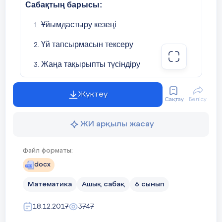
Сабақтың барысы:
мақсатында күрделі есептер
9 мин
шығару
Ұйымдастыру кезеңі
Үй тапсырмасын тексеру
Жаңа тақырыпты түсіндіру
Жаттығулар топтпмасы: а) ауызша
жаттығулар
Жүктеу
Сақтау
Бөлісу
б) жазбаша жаттығулар
ЖИ арқылы жасау
с) оқулықпен жұмыс
Файл форматы:
Бекіту бөлімі
docx
Үй тапсырмасы.
Математика
Ашық сабақ
6 сынып
Ба
ғ
алау
4 мин
Логикалық сұрақ және есептер
18.12.2017
3747
Ұйымдастыру кезеңі
Балалардың логикалық ойлау