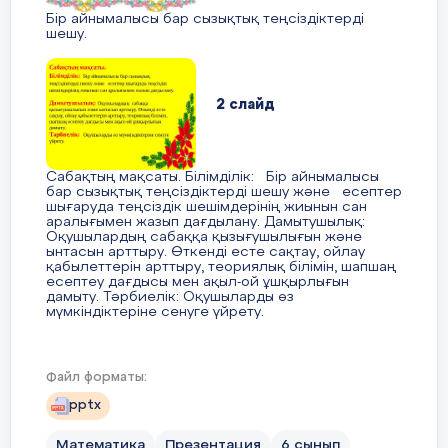
Бір айнымалысы бар сызықтық теңсіздіктерді
шешу.
2х+3
2 слайд
«Жартылай интервал» тобы:
8х+1
=
5х+16 8х+1
Сабақтың мақсаты. Білімділік: Бір айнымалысы
бар сызықтық теңсіздіктерді шешу және есептер
5х+16
шығаруда теңсіздік шешімдерінің жиынын сан
аралығымен жазып дағдылану. Дамытушылық:
Оқушылардың сабаққа қызығушылығын және
ынтасын арттыру. Өткенді есте сақтау, ойлау
қабылеттерін арттыру, теориялық білімін, шапшаң
есептеу дағдысы мен ақыл-ой ұшқырлығын
дамыту. Тәрбиелік: Оқушыларды өз
«Сәуле» тобы:
мүмкіндіктеріне сенуге үйрету.
7х-4=4х+11 7х-4
Файл форматы:
3 слайд
4х+11
pptx
Математика
Презентация
6 сынып