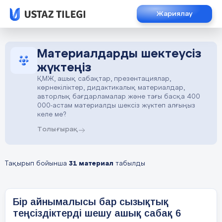
Жариялау
Материалдарды шектеусіз
жүктеңіз
ҚМЖ, ашық сабақтар, презентациялар,
көрнекіліктер, дидактикалық материалдар,
авторлық бағдарламалар және тағы басқа 400
000-астам материалды шексіз жүктеп алғыңыз
келе ме?
Толығырақ
Тақырып бойынша
31 материал
табылды
Бір айнымалысы бар сызықтық
теңсіздіктерді шешу ашық сабақ 6