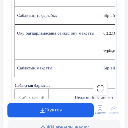
Сабақтың тақырыбы:
Бір айнымал
Оқу бағдарламасына сәйкес оқу мақсаты
6.2.2.10
түріндегі сызы
Сабақтың мақсаты:
Бір айнымал
Сабақтың барысы:
Сабақ кезеңі/
Педагогтің іс-әрекеті
Уақыты
Жүктеу
Сақтау
Бөлісу
Ұйымдастыру. Оқушылармен аманда
Сабақтың басы
түгендеу.
ЖИ арқылы жасау