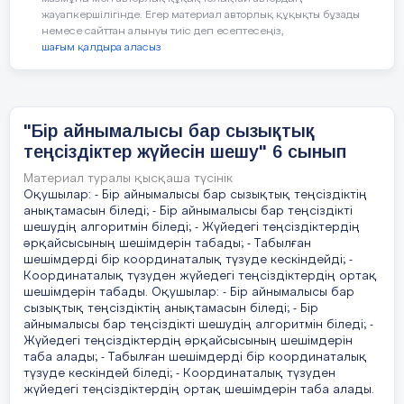
жауапкершілігінде. Егер материал авторлық құқықты бұзады
. Демек, берілген теңсіздіктердің шешімдер
немесе сайттан алынуы тиіс деп есептесеңіз,
Тренинг
жиынтығы:
шағым қалдыра аласыз
«Түстер » әдісімен топтастыру.
;
(Қызыл,көк,сары конфеттер арқылы 
) аралығы болады.
бөлу )
"Бір айнымалысы бар сызықтық
теңсіздіктер жүйесін шешу" 6 сынып
Мысалы:
Материал туралы қысқаша түсінік
Сабақ
Тапсырма
Мұғалімнің іс-әрекеті
Оқушылар: - Бір айнымалысы бар сызықтық теңсіздіктің
кезеңдері
4х – 12 + 5х
анықтамасын біледі; - Бір айнымалысы бар теңсіздікті
шешудің алгоритмін біледі; - Жүйедегі теңсіздіктердің
әрқайсысының шешімдерін табады; - Табылған
3х
шешімдерді бір координаталық түзуде кескіндейді; -
Координаталық түзуден жүйедегі теңсіздіктердің ортақ
Білім
Үй
Үйге берілген
4х + 3х + 5х
шешімдерін табады. Оқушылар: - Бір айнымалысы бар
тапсырмасын
тапсырманы сұрақ-
сызықтық теңсіздіктің анықтамасын біледі; - Бір
12
тексеру.
жауап арқылы
айнымалысы бар теңсіздікті шешудің алгоритмін біледі; -
оқушылардың сабақ
Жүйедегі теңсіздіктердің әрқайсысының шешімдерін
Қызығушылық
6х
туралы не
таба алады; - Табылған шешімдерді бір координаталық
түзуде кескіндей біледі; - Координаталық түзуден
білгендерін ортаға
тарын ояту
12
жүйедегі теңсіздіктердің ортақ шешімдерін таба алады.
салу ,диалогқа түсіру.