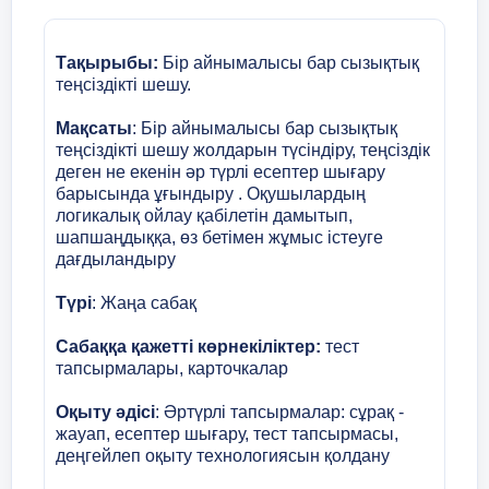
939-№940
Тақырыбы:
Бір айнымалысы бар сызықтық
№
теңсіздікті шешу.
Үйге тапсырма
Мақсаты
: Бір айнымалысы бар сызықтық
теңсіздікті шешу жолдарын түсіндіру, теңсіздік
Жұптық
« Сөйлесетін серіктес»
әдісі
деген не екенін әр түрлі есептер шығару
арқылы
барысында ұғындыру .
Оқушылардың
Жұмыс
логикалық ойлау қабілетін дамытып,
шапшаңдыққа, өз бетімен жұмыс істеуге
5 мин
дағдыландыру
Түрі
: Жаңа сабақ
Сабаққа қажетті көрнекіліктер:
тест
тапсырмалары, карточкалар
Оқыту әдісі
: Әртүрлі тапсырмалар: сұрақ -
жауап, есептер шығару, тест тапсырмасы,
деңгейлеп оқыту технологиясын қолдану
Топпен жұмыс
Мақсаты:
Тақырыпты бекіту