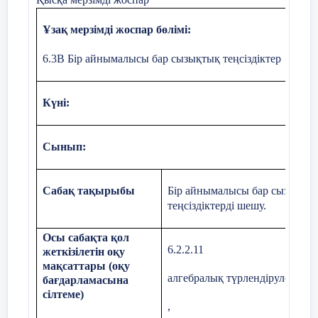
b түріндегі бір айнымал
Ұзақ мерзімді жоспар бөлімі:
Ме
егер , а > 0 болса,
2.Теңсіздіктің шешімде
Мысал.
онда ах > в
6.3В Бір айнымалысы бар сызықтық теңсіздіктер
теңсіздігінен
Тілдік мақсаттар
Пәнге тән лексика ме
Күні
:
Мұғ
. Демек, берілген
Айнымалы, сызықтық, тең
теңсіздіктердің
Шешімдері бірдей теңсіз
шешімдер
Сынып
:
Қа
мүшелері, теңсіздік қас
жиынтығы:
Сабақ тақырыбы
Бір айнымалысы бар сызықтық
теңсіздіктерді шешу.
;
Жауабы:
[-2;3]
Осы сабақта қол
) аралығы болады.
6.2.2.11
Құндылықтарды
Тарихтың, мәдениет пен 
жеткізілетін оқу
жалпыұлттық идеясының
дарыту
мақсаттары (оқу
алгебралық түрлендірулердің к
Мысалы:
бағдарламасына
Сызықтық теңсіздік жән
сілтеме)
,
шығаруда қолданып үйр