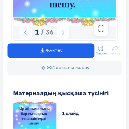
1
/ 36
Сабақтың
4 топқа тапсырма беріледі
ортасы
Жүктеу
Сақтау
Бөлісу
10 мин.
«Кесінді» тобы:
ЖИ арқылы жасау
Топтық жұмыс
4х+3
=
2х-5 4х+3
2х-5
Материалдың қысқаша түсінігі
«Интервал» тобы:
1 слайд
5х-6
=
2х+3 5х-6