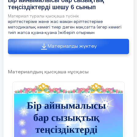
Бір айнымалысы бар сызықтық
1515 ) (0 ; 3123 ) (- 300 ; 7 ) [ - 5 ; 500 ]
теңсіздіктерді шешу 6 сынып
[ 1 ; 612] [ 0 ; 88 ] [ - 1 ; 77 ] ( 66 ; + ∞ ) (
Материал туралы қысқаша түсінік
99 ) ( 0; + ∞ ) ( - 123 ; + ∞ ) ( - 1111; 0 ] ( 
әріптестеріме және жас маман әріптестеріме
8123 ] ( 7; 210 ] ( - 100; 80 ] (- ∞ ; 1500 ] 
методикалық көмегі тиер деген мақсатта (егер көмегі
тиіп жатса қуана-қуана )жіберіп отырмын
451715 ] (- ∞ ; 1005 ] (- ∞ ; 456 ] [ 2789 ;
Материалды жүктеу
3) Қайталау «Wordwall»
платформасы
«Жарылғыш әуе шары
Материалдың қысқаша нұсқасы
»
ойыны арқылы
өткен тақырыпты еске түсіру