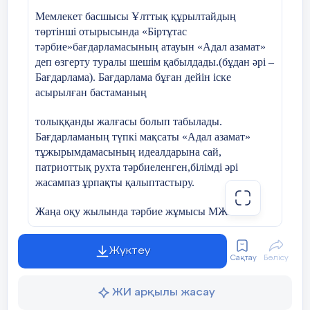
Мемлекет басшысы Ұлттық құрылтайдың
төртінші отырысында «Біртұтас
тәрбие»бағдарламасының атауын «Адал азамат»
деп өзгерту туралы шешім қабылдады.(бұдан әрі –
Бағдарлама). Бағдарлама бұған дейін іске
асырылған бастаманың
толыққанды жалғасы болып табылады.
Бағдарламаның түпкі мақсаты «Адал азамат»
тұжырымдамасының идеалдарына сай,
патриоттық рухта тәрбиеленген,білімді әрі
жасампаз ұрпақты қалыптастыру.
Жаңа оқу жылында тәрбие жұмысы МЖМББС
сәйкес айқындалған 6 негізгі 6құндылық
негізінде ұйымдастырылады.
Жүктеу
Сақтау
Бөлісу
Бағдарлама мазмұнына сәйкес ай сайын
өткізілетін тұрақты іс-шаралар білім
ЖИ арқылы жасау
алушылардың біртұтас тұлғасын қалыптастыруға