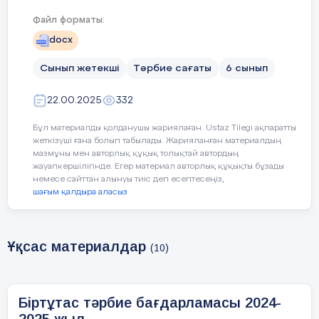
бағытталуы тиіс:
Файл форматы:
Қыркүйек – еңбекқорлық және кәсіби
•
docx
біліктілік айы;
Сынып жетекші
Тәрбие сағаты
6 сынып
Қазан – тәуелсіздік және отаншылдық айы;
•
22.00.2025
332
Қараша – әділдік және жауапкершілік айы;
•
Бұл материалды қолданушы жариялаған. Ustaz Tilegi ақпаратты
Желтоқсан – бірлік және ынтымақ айы;
жеткізуші ғана болып табылады. Жарияланған материалдың
•
мазмұны мен авторлық құқық толықтай автордың
жауапкершілігінде. Егер материал авторлық құқықты бұзады
Қаңтар – заң және тәртіп айы;
•
немесе сайттан алынуы тиіс деп есептесеңіз,
шағым қалдыра аласыз
Ақпан – жасампаздық және жаңашылдық
•
айы;
Ұқсас материалдар
Наурыз – тәуелсіздік және отаншылдық айы;
(10)
•
Сәуір – еңбекқорлық және кәсіби біліктілік
•
айы;
Біртұтас тәрбие бағдарламасы 2024-