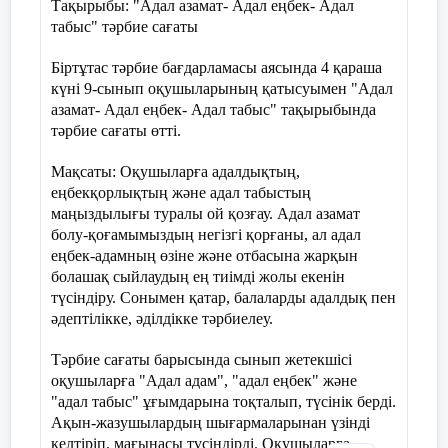
Тақырыбы: "Адал азамат- Адал еңбек- Адал
табыс" тәрбие сағаты
2-апта дәйексөзі:
Алдың
Ұсыныс: 1. Ата-аналарды мектепке
Біртұтас тәрбие бағдарламасы аясында 4 қараша
тартудың жұмыстарын оңтайландыру
күні 9-сынып оқушыларының қатысуымен "Адал
және педагогикалық орталықтың
азамат- Адал еңбек- Адал табыс" тақырыбында
жұмысын жаңдандыру.
15 қараша – Ұлттық валюта – теңге
10
тәрбие сағаты өтті.
күні
2. «Күнделік» электронды журналға
Мақсаты: Оқушыларға адалдықтың,
сынып сағаттарының толтырылуын қатаң
««Теңге — Тәуелсіздіктің тірегі»
еңбекқорлықтың және адал табыстың
бақылауда ұстау.
маңыздылығы туралы ой қозғау. Адал азамат
Қауіпсіздік сабағы (10 минут)
болу-қоғамымыздың негізгі қорғаны, ал адал
3. Сынып жетекшілердің сыныппен
еңбек-адамның өзіне және отбасына жарқын
жүргізетін тәрбие жұмыстарын жоспар
10
-САБАҚ
№
болашақ сыйлаудың ең тиімді жолы екенін
бойынша өткізілуін қадағалау.
түсіндіру. Сонымен қатар, балаларды адалдық пен
6- сыныптар:
Жасанды интеллект: пайдасы
әдептілікке, әділдікке тәрбиелеу.
мен зияны
Тәрбие сағаты барысында сынып жетекшісі
Тәрбие ісі жөніндегі орынбасарлары:
3-апта дәйексөзі:
«Өміріңнің 
оқушыларға "Адал адам", "адал еңбек" және
"адал табыс" ұғымдарына тоқталып, түсінік берді.
Ақын-жазушылардың шығармаларынан үзінді
келтіріп, мағынасы түсіндірді. Оқушыларға