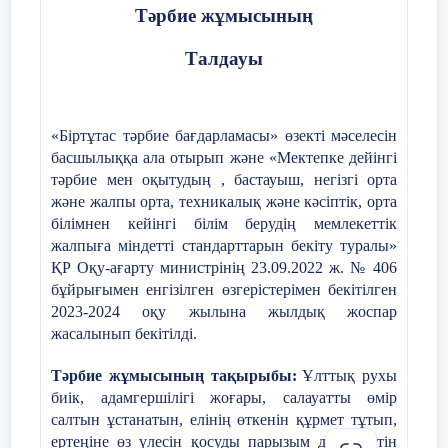
«Қоғамдық мүлікті қорға»
13
Тәрбие жұмысының
ата-ана.
Қауіпсіздік сабағы (10 минут)
Талдауы
І-оқу тоқсанының аяқталуына байланысты
9-11 сыныптың кезекті ата-аналар
1
3-САБАҚ
№
жиналысы өткізілді.
6- сыныптар:
Интернетте өзіңіз туралы
«Біртұтас тәрбие бағдарламасы» өзекті мәселесін
Жиналыс барысында күн тәртібіндегі
ақпаратты қалай қорғауға болады
басшылыққа ала отырып және «Мектепке дейінгі
мәселелерге тоқтала келіп, «Ата-
аналарды педагогикалық қолдау
тәрбие мен оқытудың , бастауыш, негізгі орта
2-апта дәйексөзі:
Ынтымақ – 
орталығының» жұмыстары таныстырылды,
және жалпы орта, техникалық және кәсіптік, орта
сынып жетекшілер мамандық таңдау
білімнен кейінгі білім берудің мемлекеттік
бағытында «Сен жанбасаң лапылдап»,
жалпыға міндетті стандарттарын бекіту туралы»
«Құмарлыққа бой алдыру –тәуелділік
ҚР Оқу-ағарту министрінің 23.09.2022 ж. № 406
«Халық қаһарманы, жазушы Бауыржан
14
құрдымы», «Атадан-өсиет, анадан
бұйрығымен енгізілген өзгерістерімен бекітілген
Момышұлының туғанына 115 жыл»
-қасиет» және «Әлеуметтік желінің
2023-2024 оқу жылына жылдық жоспар
пайдасы мен зияны» тақырыптарында
жасалынып бекітілді.
(24.12.1910–10.06.1982).
Қауіпсіздік сабағы (10
таныстырылымдар көрсетіп, баяндамалар
оқыды.
минут)
Тәрбие жұмысының тақырыбы:
Ұлттық рухы
биік, адамгершілігі жоғары, салауатты өмір
Жиналыс соңында ата-аналар мектеп
1
4-САБАҚ
№
ұжымына алғыстарын жаудырып, мұғалім,
салтын ұстанатын, елінің өткенін құрмет тұтып,
мектеп, ата-ана үштік одағы біріксе, бала
ертеңіне өз үлесін қосуды парызым деп білетін
6- сыныптар:
Кибербуллинг: нені білу керек