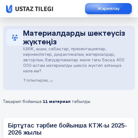
Жариялау
Материалдарды шектеусіз
жүктеңіз
ҚМЖ, ашық сабақтар, презентациялар,
көрнекіліктер, дидактикалық материалдар,
авторлық бағдарламалар және тағы басқа 400
000-астам материалды шексіз жүктеп алғыңыз
келе ме?
Толығырақ
Тақырып бойынша
11 материал
табылды
Біртұтас тәрбие бойынша КТЖ-ы 2025-
2026 жылы