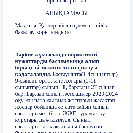
орынбасарының
тақырыпқа сай әңгімелер Әр құндылық айының
6 – сыныптар:
Менің компьютерімде вирус
соңында оқушыдан алынатын кері байланыс
бар сияқты. Не істеу керек?
АНЫҚТАМАСЫ
үлгілері
37 слайд
2-апта дәйексөзі:
«Т
Мақсаты: Қантар айының мектепшілік
Ұсыныс: 1. Ата-аналарды мектепке
бақылау қорытындысы
Cабақтан тыс ұйымдастыруға болатын ай
тартудың жұмыстарын оңтайландыру
құндылығына бағытталған іс- шаралар Сабақ
және педагогикалық орталықтың
кезеңдерінде ұйымдастыруға болатын ай
құндылығына бағытталған іс-шаралар
жұмысын жаңдандыру.
«
Көлік құралдарының қозғалысы
»
ЖЖЕ №2
6
Тәрбие жұмысында нормативті
38 слайд
/
«Ұстаз – ұлы тұлға»
2. «Күнделік» электронды журналға
құжаттарды басшылыққа алып
Назарларыңызға рақмет!
сынып сағаттарының толтырылуын қатаң
бірыңғай талапта толтырылуы
Қауіпсіздік сабағы (10 минут)
бақылауда ұстау.
қадағаланды.
Бастауышта(1-4сыныптыр)
9-сынып, орта және жоғары (5-11
6-САБАҚ
№
3. Сынып жетекшілердің сыныппен
сыныптар) сынып 18, барлығы 27 сынып
жүргізетін тәрбие жұмыстарын жоспар
6- сыныптар:
Неліктен ата-анаңмен өзіңді
бар. Барлық сынып жетекшілер 2023-2024
бойынша өткізілуін қадағалау.
мазалаған ойлармен бөлісу маңызды?
оқу жылына жылдық жоспарын жасақтап
жоспар бойынша әр апта сайын сынып
3-апта дәйексөзі:
Өз Отаны
сағаттарымен бірге ЖЖЕ туралы оқу
Тәрбие ісі жөніндегі орынбасарлары:
курстары да өткізілуде. Сынып
«Ойынға салауатты көзқарас»
7
сағаттарының мақсаттары бастауыш
буында ұлттық мұраны қастерлеуге қазақ