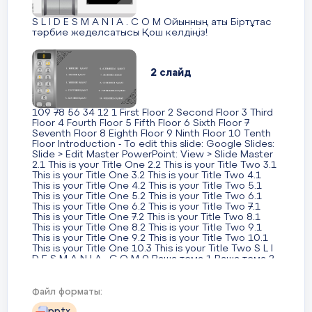
және адамгершілік туралы күнделікті 15 минут
«ДОСБОЛLIKE» БАҒДАРЛАМАСЫН
жеке әңгімелесуі. • «Үнемді тұтыну» – суды,
тамақты, энергияны тұтыну бойынша күнделікті
S L I D E S M A N I A . C O M Ойынның аты Біртұтас
ЕНДІРУ ТУРАЛЫ
табиғи ресурстарға ұқыпты қарауды
тәрбие жеделсатысы Қош келдіңіз!
қалыптастыру: жадынамалар, нұсқаулықтар мен
парақшалар әзірлеу. • «Күй күмбірі» – қоңыраудың
Жобаның мақсаты: Қазақстан
орнына күйді пайдалану, сондай-ақ үлкен үзіліс
Республикасындағы орта білім беру
2 слайд
кезінде күй тыңдау. АПТА САЙЫН • «Менің
Қазақстаным» – оқу аптасының басында бірінші
ұйымдарында буллингтің алдын алуға
сабақта білім алушылар Қазақстан
бағытталған кешенді жүйені іске асыру.
Республикасының Әнұранын орындайды • «Апта
109 78 56 34 12 1 First Floor 2 Second Floor 3 Third
дәйексөздері» – бүкіл білім беру ұйымның оқу
Floor 4 Fourth Floor 5 Fifth Floor 6 Sixth Floor 7
және оқудан тыс іс-әрекетінің лейтмотиві ретінде
Іске асырудың негізгі қадамдары:
Seventh Floor 8 Eighth Floor 9 Ninth Floor 10 Tenth
қызмет ететін мақал- мәтелдер, халық даналығы,
Floor Introduction - To edit this slide: Google Slides:
көрнекті тұлғалардың ұлағатты сөздері. Аптаның
Slide > Edit Master PowerPoint: View > Slide Master
дәйексөздері ақпараттық стендтерде, Led-
1. Ішкі нормативтік құжаттарды бекіту.
2.1 This is your Title One 2.2 This is your Title Two 3.1
экрандарда, сынып тақталарында және т.б.
This is your Title One 3.2 This is your Title Two 4.1
орналастырылады. • «Қауіпсіздік сабағы» – жол
This is your Title One 4.2 This is your Title Two 5.1
қозғалысы ережелерін, өмір қауіпсіздігі негіздерін
2. Мектептік буллингке қарсы команда құру.
This is your Title One 5.2 This is your Title Two 6.1
зерделеу, білім алушылардың жеке қауіпсіздігін,
This is your Title One 6.2 This is your Title Two 7.1
қауіпсіз мінез-құлқын және т.б. сақтауы туралы
This is your Title One 7.2 This is your Title Two 8.1
3. Қақтығыс болуы мүмкін аймақтарды
сынып сағаты шеңберінде 10 минут ақпарат беру
This is your Title One 8.2 This is your Title Two 9.1
немесе әңгіме өткізу
бейнебақылау жүйелерімен жабдықтау
This is your Title One 9.2 This is your Title Two 10.1
This is your Title One 10.3 This is your Title Two S L I
10 слайд
D E S M A N I A . C O M 0 Ваша тема 1 Ваша тема 2
(мүмкін болған жағдайда).
1. БІРІНШІ ҚАБАТ 2. ЕКІНШІ ҚАБАТ 3. ҮШІНШІ ҚАБАТ
10 ҚҰНДЫЛЫҚТАРДЫҢ АЙЛАРҒА БӨЛІНІСІ
4. ТӨРТІНШІ ҚАБАТ 5. БЕСІНШІ ҚАБАТ 6. АЛТЫНШЫ
Барлығы 77 Сынып сағаты 34/33 Жалпы
ҚАБАТ 7. ЖЕТІНШІ ҚАБАТ 8. СЕГІЗІНШІ ҚАБАТ 9.
Файл форматы:
4. Педагогикалық ұжымға түсіндіру
мектепішілік іс-шара 43
ТОҒЫЗЫНШЫ ҚАБАТ 10. ОНЫНШЫ ҚАБАТ
семинарларын өткізу.
pptx