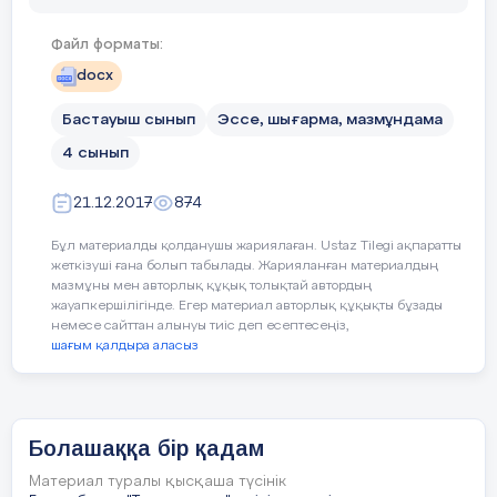
ватман,
хатқалта, слайд, мультимедия,
түрлі – түсті карандаш, түрлі – түсті
Файл форматы:
қағаздар.
docx
Бастауыш сынып
Эссе, шығарма, мазмұндама
Құрметті Студенттер!
4 сынып
Қайырлы күн, құрметті ұстазтар,
студенттер, қадірлі қонақтар! Сіздер
21.12.2017
874
«Медицина кәсібіне деген
Бұл материалды қолданушы жариялаған. Ustaz Tilegi ақпаратты
сүйіспеншілік – азаматқа деген
жеткізуші ғана болып табылады. Жарияланған материалдың
сүйіспеншілік!»
атты арнайы пәндер
мазмұны мен авторлық құқық толықтай автордың
бірлестігі апталығының ашылуына
жауапкершілігінде. Егер материал авторлық құқықты бұзады
байланысты
«Болашаққа нық
немесе сайттан алынуы тиіс деп есептесеңіз,
қадам»
атты сыныптан тыс тренинг –
шағым қалдыра аласыз
сабағымызға қош келдіңіздер!
Болашаққа бір қадам
Сабақты бастамас бұрын тренинг
ережелерімен танысайық.
Материал туралы қысқаша түсінік