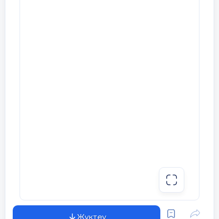
өзінің мақсат ағаш суретімен
таныстырады?
Рахмет! Демек өз мақсатымызды және
оған жетудегі мінедеттерімізді
айқындап алдық.
Қай ағашты
таңдайсыз? (психологиялық
тест)
Мына ағаштардың бірін таңдап
алыңыз.
Әрине, қайсысы көзіңізге
ерекше түсті, соның реттік нөміріне
қараңыз.
Жүктеу