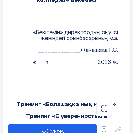
колледжі» мекемесі
«Бекітемін» директордың оқу ісі
жөніндегі орынбасарының м.а.
_____________Жакашева Г.С.
«___» ______________ 2018 ж.
Тренинг «Болашаққа нық қадам»
Тренинг «С уверенностью в
будущее»
Жүктеу