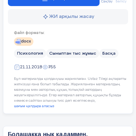
Training
«
Confidence with a future
»
Сақтау
Бөлісу
ЖИ арқылы жасау
Файл форматы:
docx
Психология
Сыныптан тыс жұмыс
Басқа
21.11.2018
755
Бұл материалды қолданушы жариялаған. Ustaz Tilegi ақпаратты
жеткізуші ғана болып табылады. Жарияланған материалдың
мазмұны мен авторлық құқық толықтай автордың
жауапкершілігінде. Егер материал авторлық құқықты бұзады
немесе сайттан алынуы тиіс деп есептесеңіз,
шағым қалдыра аласыз
Педагог – психолог: Заманбеков Қ.Ж.
Болашаққа нық қадаммен.