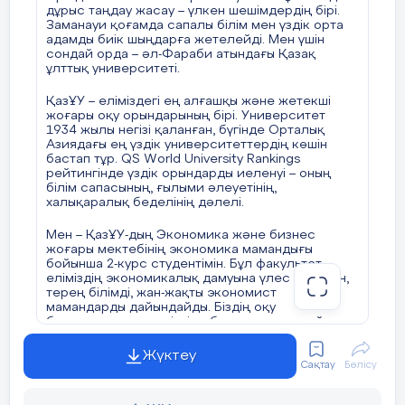
дұрыс таңдау жасау – үлкен шешімдердің бірі.
Заманауи қоғамда сапалы білім мен үздік орта
адамды биік шыңдарға жетелейді. Мен үшін
сондай орда – әл-Фараби атындағы Қазақ
ұлттық университеті.
ҚазҰУ – еліміздегі ең алғашқы және жетекші
жоғары оқу орындарының бірі. Университет
1934 жылы негізі қаланған, бүгінде Орталық
Азиядағы ең үздік университеттердің көшін
бастап тұр. QS World University Rankings
рейтингінде үздік орындарды иеленуі – оның
білім сапасының, ғылыми әлеуетінің,
халықаралық беделінің дәлелі.
Мен – ҚазҰУ-дың Экономика және бизнес
жоғары мектебінің экономика мамандығы
бойынша 2-курс студентімін. Бұл факультет
еліміздің экономикалық дамуына үлес қосатын,
терең білімді, жан-жақты экономист
мамандарды дайындайды. Біздің оқу
бағдарламамыз қазіргі еңбек нарығына сай
әзірленген. Мысалы, микро және
макроэкономика, қаржы, статистика, басқару
Жүктеу
және маркетинг секілді пәндермен қатар,
Сақтау
Бөлісу
цифрлық экономика мен инновациялық
менеджмент бағыттарына да ерекше көңіл