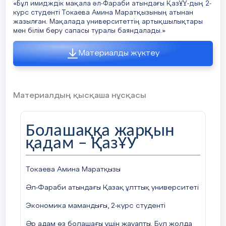
«Бұл имидждік мақала әл-Фараби атындағы ҚазҰҮ-дың 2-
курс студенті Токаева Амина Маратқызының атынан
жазылған. Мақалада университеттің артықшылықтары
мен білім беру сапасы туралы баяндалады.»
Материалды жүктеу
Материалдың қысқаша нұсқасы
Болашаққа жарқын
қадам – ҚазҰУ
Токаева Амина Маратқызы
Әл-Фараби атындағы Қазақ ұлттық университеті
Экономика мамандығы, 2-курс студенті
Әр адам өз болашағы үшін жауапты. Бұл жолда