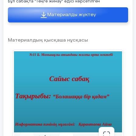
Бұл сабақта "Теңге жинау" әдісі көрсетілген
1.Бір – бірімізді тыңдаймыз және
естиміз.
Материалды жүктеу
2.Әркімнің өз ойын айтуына мүмкіндік
бар.
Материалдың қысқаша нұсқасы
3.Барлық пікірлер мен ұсыныстар
ескеріледі.
4.Жылышырайлық пен құрмет ахуалын
қолдаймыз.
5.Талқылау таңдалған тақырыптан
ауытқымайды.
- Осы ережелермен келісесіңдер ме?
Ендеше сіздерге сәттілік тілей отырып,
тренингімізді бастаймыз.
Біз тренингімізді мына аңыз – әңгімемен
бастағым келіп тұр.