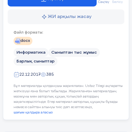
Сақтау
Бөлісу
ЖИ арқылы жасау
Файл форматы:
docx
Информатика
Сыныптан тыс жұмыс
Барлық сыныптар
22.12.2017
385
Ағашты таңдап болсаңыз, өзіңіз жайлы
мына психологиялық тестпен
Бұл материалды қолданушы жариялаған. Ustaz Tilegi ақпаратты
танысыңыз. Сіз қандай екенсіз?
жеткізуші ғана болып табылады. Жарияланған материалдың
мазмұны мен авторлық құқық толықтай автордың
жауапкершілігінде. Егер материал авторлық құқықты бұзады
1. Жомарт және адамгершілігі
немесе сайттан алынуы тиіс деп есептесеңіз,
жоғары жансыз.
Сіз үнемі үздік
шағым қалдыра аласыз
болуға талпынасыз. Кеудемсоқтық
қасиетіңіз де жоқ емес. Жұрт
сырттай сізбен тіл табысу қиын деп