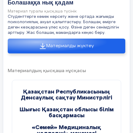
тәртіп, мақсатқа ұмтылу сияқты қасиеттерді
Болашаққа нық қадам
сіңіруде. Өз ісінің шебер ұстаздары мен
заманауи инфрақұрылымы – сапалы маман болып
Материал туралы қысқаша түсінік
қалыптасуыма зор ықпал етіп жатыр.
Студенттерге көмек көрсету және ортада жағымды
психологиялық ахуал қалыптастыру. Болашақ өмірге
Қорыта айтқанда, әл-Фараби атындағы Қазақ
деген көзқарасына үлес қосу. Өзіне деген сенімділігін
ұлттық университеті – болашаққа апарар
арттыру. Жас болашақ мамандарға кеңес беру.
сенімді көпір. Мен осы ордада білім алып
жатқаныма мақтанамын және елімнің дамуына өз
үлесімді қосуға бар күшімді саламын. Бұл –
Материалды жүктеу
менің жарқын болашағыма жасаған маңызды
қадамым.
Материалдың қысқаша нұсқасы
Қазақстан Республикасының
Денсаулық сақтау Министрлігі
Шығыс Қазақстан облысы білім
басқармасы
«Семей» Медициналық