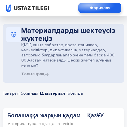
Жариялау
Материалдарды шектеусіз
жүктеңіз
ҚМЖ, ашық сабақтар, презентациялар,
көрнекіліктер, дидактикалық материалдар,
авторлық бағдарламалар және тағы басқа 400
000-астам материалды шексіз жүктеп алғыңыз
келе ме?
Толығырақ
Тақырып бойынша
11 материал
табылды
Болашаққа жарқын қадам – ҚазҰУ
Материал туралы қысқаша түсінік