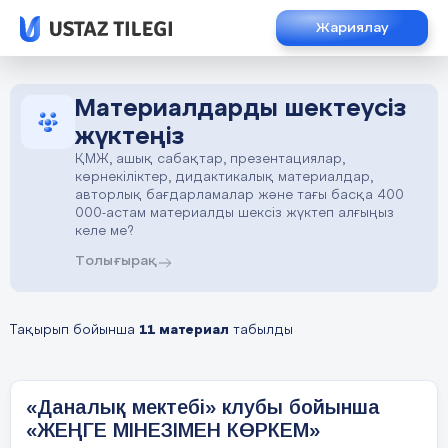
Жариялау
Материалдарды шектеусіз
жүктеңіз
ҚМЖ, ашық сабақтар, презентациялар,
көрнекіліктер, дидактикалық материалдар,
авторлық бағдарламалар және тағы басқа 400
000-астам материалды шексіз жүктеп алғыңыз
келе ме?
Толығырақ
Тақырып бойынша
11 материал
табылды
«Даналық мектебі» клубы бойынша
«ЖЕҢГЕ МІНЕЗІМЕН КӨРКЕМ»