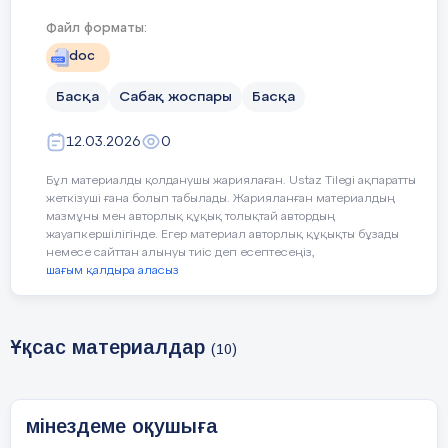
Қайыніні, қайынсіңлілеріне
қамқорлық
Файл форматы:
жасайды
doc
Басқа
Сабақ жоспары
Басқа
1.
Ұйымдастыру
бөлімі
(10
мин
).
12.03.2026
0
Жүргізуші
:
Армысыздар
,
ардақты
ағайын
,
Бұл материалды қолданушы жариялаған. Ustaz Tilegi ақпаратты
жеткізуші ғана болып табылады. Жарияланған материалдың
құрметті
қонақтар
!
мазмұны мен авторлық құқық толықтай автордың
Бүгінгі
«
Даналық
мектебі
»
клубы
жауапкершілігінде. Егер материал авторлық құқықты бұзады
немесе сайттан алынуы тиіс деп есептесеңіз,
аясында
өтетін
шағым қалдыра аласыз
«
Жеңге
–
мінезімен
көркем
!»
атты
тәрбиелік
кешімізге
қош
келдіңіздер
!
Ұқсас материалдар
(10)
Қазақ
қоғамында
жеңге
–
тек
туыс
емес
,
ол
–
ақылшы
,
сырлас
,
тәрбиеші
,
бағыт
беруші
.
мінездеме оқушыға
«Қызға қырық үйден тыйым» дегенде,