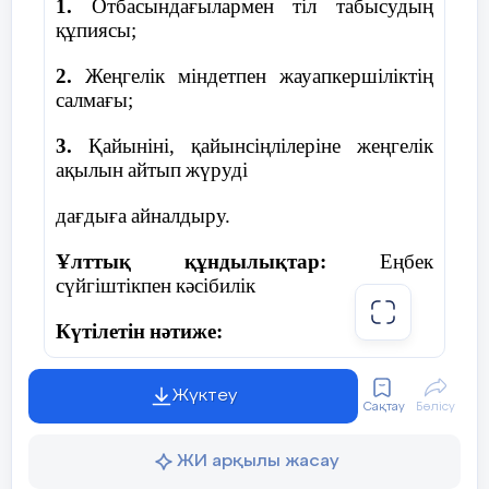
1.
Отбасындағылармен
тіл
табысудың
құпиясы;
2.
Жеңгелік
міндетпен
жауапкершіліктің
салмағы;
3.
Қайыніні, қайынсіңлілеріне
жеңгелік
ақылын
айтып
жүруді
д
ағдыға
айналдыру.
Ұлттық
құндылықтар:
Еңбек
сүйгіштікпен
кәсібилік
Күтілетін
нәтиже:
Отбасылық
татулықтың
маңыздылығын
Жүктеу
түсінеді
Сақтау
Бөлісу
Жеңгенің
отбасылық
тәрбиедегі
орнын
ЖИ арқылы жасау
анықтайды