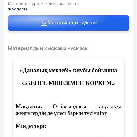
Материал туралы қысқаша түсінік
жоспары
Материалды жүктеу
Материалдың қысқаша нұсқасы
«Даналық
мектебі» клубы
бойынша
«ЖЕҢГЕ МІНЕЗІМЕН КӨРКЕМ»
Мақсаты:
Отбасындағы
татулыққа
жеңгелердің
де
үлесі
барын
түсіндіру
Міндеттері: