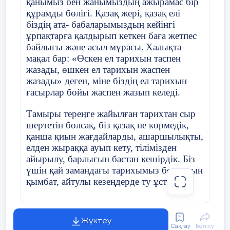
мына
QR
-код арқылы ашып, ой елегінен
қанымыз бен жанымыздың ажырамас бір
23 слайд
өткізсек...
құрамды бөлігі. Қазақ жері, қазақ елі
біздің ата- бабаларымыздың кейінгі
Назарларыңызға рахмет!!!
Сынып жетекшінің аты-жөні
Әжібаева А
1. Жасы кішілердің махабатына бөлену
ұрпақтарға қалдырып кеткен баға жетпес
үшін оларды бөліп жармай, бәрін бірдей
байлығы және асыл мұрасы.
Халықта
жақсы көруіміз керек
мақал бар: «Өскен ел тарихын таспен
Күні:
23
.
10
.2021
жазады, өшкен ел тарихын жаспен
2. Қайынсіңліңнің жан сырымен бөлісетін
жазады» деген, міне біздің ел тарихын
сырласына айналу. Ондай кезде жеңге
ғасырлар бойы жаспен жазып келеді.
Сынып:8Б
Қатысушылар с
сырға берік болуы керек. Сыр сақтай білу
- үлкен өнер. 3. Үлкенге ізет көрсетіп,
Тамыры тереңге жайылған тарихтан сыр
кішіге қамқор болу. Сонда келінге,
шертетін болсақ, біз қазақ не көрмедік,
Сынып сағатының тақырыбы
Буллинг жә
жеңгеге деген құрмет те арта түседі
қанша қиын жағдайларды, ашаршылықты,
елден жыраққа ауып кету, тілімізден
«Ақтөбе орта мектебі» КММ 5 «Ә»
4. Қайыніні-қайынсіңлі бойындағы
айырылу, барлығын бастан кешірдік. Біз
касс оқушысы
Тәрбие жұмысының бағыты
Интеллекту
қабілетті, дарынды жазбай танып, ақыл-
үшін қай замандағы тарихымыз болмасын
тәрбиелеу
кеңес айтып, болашағына жол сілтеп
қымбат, айтулы кезеңдерде ту ұстаған
Жайықбай Нұрай Рысбековнаға
отыру
бабаларымыздың барлығы да құрметті.
Мақсаты
«Буллинг» 
5. Орайы келгенде әзілдесіп жүру.
Исатай, Махамбеттер патшалық Ресейдің
Жүктеу
Қайыніні-қайынсіңліңе қалжыңдасып
озбыр саясатына қасқайып қарсы тұра
Жасөспірімд
Сақтау
Бөлісу