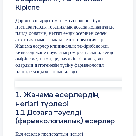
иммундық жүйесінің дәрілік затқа жауап
Кіріспе
беруімен сипатталады. Бұл реакциялар
бөртпе, қышыну, ісіну сияқты жеңіл
Дәрілік заттардың жанама әсерлері – бұл
белгілерден бастап анафилактикалық шок
препараттарды терапиялық дозада қолданғанда
сияқты ауыр жағдайларға дейін жетуі
пайда болатын, негізгі емдік әсерінен бөлек,
мүмкін.
ағзаға жағымсыз ықпал ететін реакциялар.
Жанама әсерлер клиникалық тәжірибеде жиі
Идиосинкразиялық әсерлер сирек
кездеседі және науқастың өмір сапасына, кейде
кездеседі және нақты бір адамның
өміріне қауіп төндіруі мүмкін. Сондықтан
ағзасына тән ерекше реакциялармен
олардың патогенезін түсіну фармакология
түсіндіріледі. Мұндай әсерлердің даму
пәнінде маңызды орын алады.
механизмі толық зерттелмеген, бірақ
көбінесе генетикалық ерекшеліктермен
байланысты деп есептеледі.
1. Жанама әсерлердің
Ұзақ уақыт қолданылатын дәрілер
негізгі түрлері
созылмалы жанама әсерлер тудыруы
1.1 Дозаға тәуелді
мүмкін. Мысалы, кейбір препараттар
(фармакологиялық) әсерлер
бауыр мен бүйрекке кері әсер етіп,
олардың қызметін бұзуы мүмкін.
Бұл әсерлер препараттың негізгі