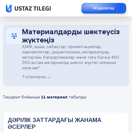
Жариялау
Материалдарды шектеусіз
жүктеңіз
ҚМЖ, ашық сабақтар, презентациялар,
көрнекіліктер, дидактикалық материалдар,
авторлық бағдарламалар және тағы басқа 400
000-астам материалды шексіз жүктеп алғыңыз
келе ме?
Толығырақ
Тақырып бойынша
11 материал
табылды
ДӘРІЛІК ЗАТТАРДАҒЫ ЖАНАМА
ӘСЕРЛЕР