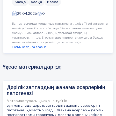
Басқа
Басқа
Басқа
әсерімен қатар жағымсыз әсерлері де
болуы мүмкін. Жанама әсерлер кей
29.04.2026
0
жағдайда жеңіл түрде өтсе, кейбір
жағдайларда ауыр асқынуларға әкелуі
Бұл материалды қолданушы жариялаған. Ustaz Tilegi ақпаратты
мүмкін. Сондықтан дәрілік заттардың
жеткізуші ғана болып табылады. Жарияланған материалдың
қауіпсіздігін қамтамасыз ету, жанама
мазмұны мен авторлық құқық толықтай автордың
жауапкершілігінде. Егер материал авторлық құқықты бұзады
әсерлерді алдын ала болжау және олардың
немесе сайттан алынуы тиіс деп есептесеңіз,
алдын алу қазіргі фармакология мен
шағым қалдыра аласыз
клиникалық медицинаның басты
міндеттерінің бірі болып табылады.
Ұқсас материалдар
Дәрілік заттардың қауіпсіздігі тек дәрінің
(10)
сапасына ғана емес, сонымен қатар оны
дұрыс тағайындау мен қолдануға да
байланысты. Осыған орай дәрілік
Дәрілік заттардың жанама әсерлерінің
терапияны жеке ерекшеліктерді ескере
патогенезі
отырып жүргізу, дәрілердің өзара әсерін
бақылау және науқастарды дұрыс
Материал туралы қысқаша түсінік
Бұл мақалада дәрілік заттардың жанама әсерлерінің
ақпараттандыру ерекше маңызға ие.
патогенезі қарастырылады. Жанама әсерлер – дәрілік
препараттарды терапиялық дозада қолдану кезінде