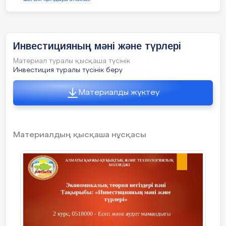
Мектеп директоры Г.У. Габдрахманова
Класс жетекші Р.Б.Жансугирова
Инвестицияның мәні және түрлері
Материал туралы қысқаша түсінік
Инвестиция туралы түсінік беру
Материалды жүктеу
Материалдың қысқаша нұсқасы