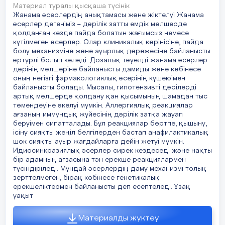
Материал туралы қысқаша түсінік
Жанама әсерлердің анықтамасы және жіктелуі Жанама
әсерлер дегеніміз – дәрілік затты емдік мөлшерде
қолданған кезде пайда болатын жағымсыз немесе
күтілмеген әсерлер. Олар клиникалық көрінісіне, пайда
болу механизміне және ауырлық дәрежесіне байланысты
әртүрлі болып келеді. Дозалық тәуелді жанама әсерлер
дәрінің мөлшеріне байланысты дамиды және көбінесе
оның негізгі фармакологиялық әсерінің күшеюімен
байланысты болады. Мысалы, гипотензивті дәрілерді
артық мөлшерде қолдану қан қысымының шамадан тыс
төмендеуіне әкелуі мүмкін. Аллергиялық реакциялар
ағзаның иммундық жүйесінің дәрілік затқа жауап
беруімен сипатталады. Бұл реакциялар бөртпе, қышыну,
ісіну сияқты жеңіл белгілерден бастап анафилактикалық
шок сияқты ауыр жағдайларға дейін жетуі мүмкін.
Идиосинкразиялық әсерлер сирек кездеседі және нақты
бір адамның ағзасына тән ерекше реакциялармен
түсіндіріледі. Мұндай әсерлердің даму механизмі толық
зерттелмеген, бірақ көбінесе генетикалық
ерекшеліктермен байланысты деп есептеледі. Ұзақ
уақыт
Материалды жүктеу