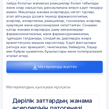
пайда болатын жағымсыз реакциялар болып табылады
және олар науқастың денсаулығына елеулі қауіп төндіруі
Жанама әсерлердің анықтамасы және
мүмкін. Мақалада жанама әсерлердің негізгі түрлері,
жіктелуі
атап айтқанда дозаға тәуелді фармакологиялық
Жанама әсерлер дегеніміз – дәрілік затты
әсерлер, аллергиялық реакциялар, токсикалық әсерлер,
емдік мөлшерде қолданған кезде пайда
кумуляция және идиосинкразия сипатталған. Сонымен
қатар жанама әсерлердің даму механизмдері
болатын жағымсыз немесе күтілмеген
фармакокинетикалық және фармакодинамикалық
әсерлер. Олар клиникалық көрінісіне,
тұрғыдан талданады, сондай-ақ дәрілердің өзара
пайда болу механизміне және ауырлық
әрекеттесуінің маңызы көрсетіледі. Қауіп факторлары
дәрежесіне байланысты әртүрлі болып
ретінде жас ерекшелігі, генетикалық бейімділік, бауыр
мен бүйрек қызметінің бұзылыстары және полипрагмазия
келеді.
аталып өтеді.
Дозалық тәуелді жанама әсерлер дәрінің
Материалды жүктеу
мөлшеріне байланысты дамиды және
көбінесе оның негізгі фармакологиялық
әсерінің күшеюімен байланысты болады.
Мысалы, гипотензивті дәрілерді артық
Материалдың қысқаша нұсқасы
мөлшерде қолдану қан қысымының
шамадан тыс төмендеуіне әкелуі мүмкін.
Дәрілік заттардың жанама
Аллергиялық реакциялар ағзаның
әсерлерінің патогенезі