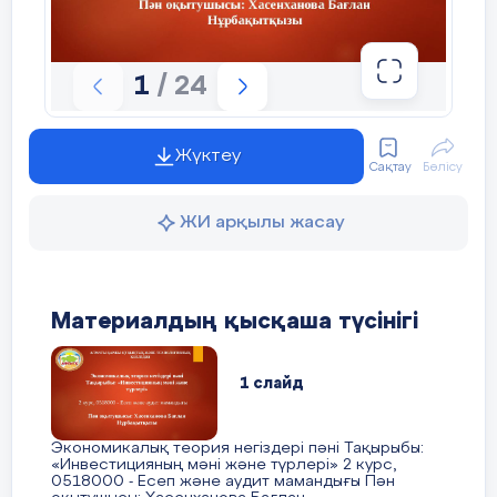
1
/ 24
Жүктеу
Сақтау
Бөлісу
ЖИ арқылы жасау
«Ақтөбе орта мектебі» КММ 5 «Ә»
класс оқушысы
Материалдың қысқаша түсінігі
Бердіғали Таңсұлу Жидебайқызына
1 слайд
мінездеме
Экономикалық теория негіздері пәні Тақырыбы:
«Инвестицияның мәні және түрлері» 2 курс,
0518000 - Есеп және аудит мамандығы Пән
Бердіғали таңсұлу Жидебайқызы 27.02.2007