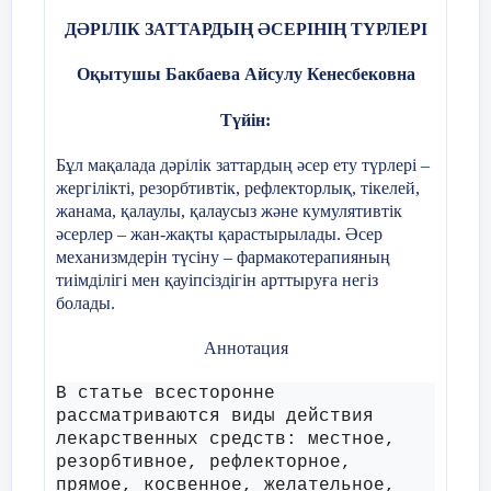
кеңінен қолданылады. Дәрілік заттарды
Ұзақ уақыт қолданғанда немесе жоғары дозада
ДӘРІЛІК ЗАТТАРДЫҢ ӘСЕРІНІҢ ТҮРЛЕРІ
әзірлеу кезінде олар бірнеше кезеңнен
байқалады.
тұратын клиникалық зерттеулерден өтеді.
Оқытушы Бакбаева Айсулу Кенесбековна
Бұл зерттеулер барысында препараттың
Мысал:
тиімділігі мен қауіпсіздігі бағаланады.
Түйін:
Парацетамол – бауырдың уытты
Фармакогенетикалық зерттеулер
зақымдануын тудыруы мүмкін.
Бұл мақалада дәрілік заттардың әсер ету түрлері –
науқастың генетикалық ерекшеліктерін
жергілікті, резорбтивтік, рефлекторлық, тікелей,
анықтап, белгілі бір дәріге қалай жауап
Патогенезі:
жанама, қалаулы, қалаусыз және кумулятивтік
беретінін болжауға мүмкіндік береді. Бұл
Препараттың метаболиттері (мысалы, N-ацетил-
әсерлер – жан-жақты қарастырылады.
Әсер
жеке медицина қағидаларын жүзеге
п-бензохинонимин) бауыр жасушаларын
механизмдерін түсіну – фармакотерапияның
зақымдайды, нәтижесінде гепатоциттердің
асыруда маңызды рөл атқарады.
тиімділігі мен қауіпсіздігін арттыруға негіз
некрозы дамиды.
болады.
Фармакокинетикалық зерттеулер дәрінің
ағзаға түсуі, сіңірілуі, таралуы,
Аннотация
метаболизмі және шығарылуын зерттейді.
1.4 Кумуляция (жиналу)
Ал фармакодинамикалық зерттеулер
В статье всесторонне
дәрінің ағзаға әсер ету механизмін
рассматриваются виды действия
Кейбір дәрілер ағзада жиналып, уытты әсер
лекарственных средств: местное,
анықтайды.
береді.
резорбтивное, рефлекторное,
прямое, косвенное, желательное,
Сонымен қатар дәрілік заттар кең