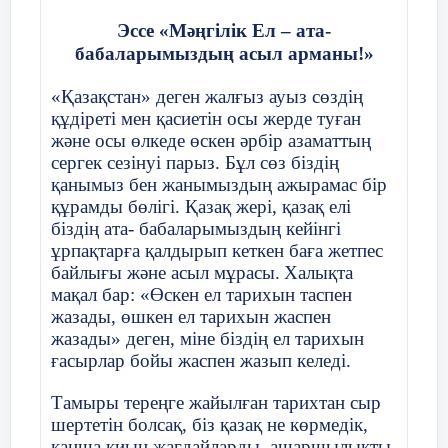
инвестиция салу болып есептеледі: ол
Эссе «Мәңгілік Ел – ата-
экономиканың өркендеуінің қазіргі заманғы
Мектеп директоры Г.У. Габдрахманова
кезеңінде күннен-күнге үлкен мағынаға ие болып
бабаларымыздың асыл арманы!»
келеді, өйткені, ақыр соңында, ғимараттар мен
құрылыстар да, машиналар мен құрал-жабдықтар
да адам қызметінің нәтижесі болып шығады.
«Қазақстан» деген жалғыз ауыз сөздің
Класс жетекші Г.А. Аубакирова
құдіреті мен қасиетін осы жерде туған
22 слайд
және осы өлкеде өскен әрбір азаматтың
Үйге тапсырма : Инвестицияның мәні және
сергек сезінуі парыз. Бұл сөз біздің
түрлері тақырыбына баяндама жазу.
2021-2022 оқу жылы
қанымыз бен жанымыздың ажырамас бір
23 слайд
құрамды бөлігі. Қазақ жері, қазақ елі
біздің ата- бабаларымыздың кейінгі
Назарларыңызға рахмет!!!
Сынып жетекшінің аты-жөні
Әжібаева А
ұрпақтарға қалдырып кеткен баға жетпес
байлығы және асыл мұрасы.
Халықта
мақал бар: «Өскен ел тарихын таспен
Күні:
23
.
10
.2021
жазады, өшкен ел тарихын жаспен
жазады» деген, міне біздің ел тарихын
ғасырлар бойы жаспен жазып келеді.
Сынып:8Б
Қатысушылар с
Тамыры тереңге жайылған тарихтан сыр
шертетін болсақ, біз қазақ не көрмедік,
Сынып сағатының тақырыбы
Буллинг жә
қанша қиын жағдайларды, ашаршылықты,