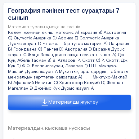
§ 12 Антарктида ..........................................................................
34
Қазақстан Республикасының аумағы
География пәнінен тест сұрақтары 7
сынып
А) 3,2млн.км2.
§ 13 Ең, ең,
ең,...............................................................................35
Материал туралы қысқаша түсінік
В) 9,6млн. км2.
Көлемі жөнінен екінші материк: A) Евразия B) Австралия
ІІІ – бөлім. Қазақстан физикалық географиясы
C) Оңтүстік Америка D) Африка E) Солтүстік Америка
С) 2,7млн. км2.
Дұрыс жауап: D Ең ежелгі бір тұтас материк: A) Лавразия
§ 14 Тәуелсіз Қазақстан
D) 17млн. км2.
B) Гоондвана C) Пангея D) Австралия E) Евразия Дұрыс
............................................................ 37
жауап: C Жаңа Зеландияны ашқан саяхатшылар: A) Дж.
Е) 8,5млн км2.
Кук, Абель Тасман B) В. Атласов, Р. Скотт C) Р. Скотт, Дж.
Кук D) Ф.Ф. Беллинсгаузен, Лазарев E) Н.Н. Миклухо-
§ 15 Қазақстанның геохронологиялық,
Дұрыс жауап: С
Маклай Дұрыс жауап: A Мұхиттық аралдардың табиғаты
мен халқын зерттеген саяхатшы: A) Н.Н. Миклухо-Маклай
геологиялық жағдайы........... ..............................................
B) Афанасий Никитин C) Христофор Колумб D) Фернан
40
Магеллан E) Джеймс Кук Дұрыс жауап: A
Дүниенің екі бөлігінде орналасқан Қазақстан
облыстары
§ 16 Жер бедері ерекшеліктерімен
Материалды жүктеу
.............................................42
А) Маңғыстау, Атырау
§ 17 Қазақстан таулары
В) Ақтөбе, Ақмола
.............................................................. 44
С) Атырау, Батыс Қазақстан
Материалдың қысқаша нұсқасы
§ 18 Климаты, табиғаты
D) Батыс Қазақстан, Маңғыстау