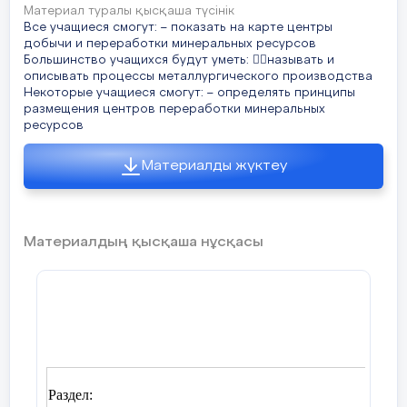
Материал туралы қысқаша түсінік
Все учащиеся смогут: – показать на карте центры
добычи и переработки минеральных ресурсов
Большинство учащихся будут уметь: называть и
описывать процессы металлургического производства
Некоторые учащиеся смогут: – определять принципы
размещения центров переработки минеральных
ресурсов
Материалды жүктеу
Материалдың қысқаша нұсқасы
Раздел:
Разд