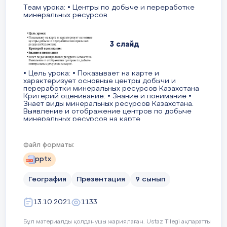
Теам урока: • Центры по добыче и переработке
минеральных ресурсов
3 слайд
• Цель урока: • Показывает на карте и
характеризует основные центры добычи и
переработки минеральных ресурсов Казахстана
Критерий оценивание: • Знание и понимание •
Знает виды минеральных ресурсов Казахстана.
Выявление и отображение центров по добыче
минеральных ресурсов на карте.
Файл форматы:
4 слайд
pptx
Что такое полезные ископаемые? •
География
Презентация
9 сынып
Естественные минеральные вещества,
находящиеся в недрах, способные дать
достаточный экономический результат при
13.10.2021
1133
использовании народного хозяйства в
природном состоянии или после обогащения в
Бұл материалды қолданушы жариялаған. Ustaz Tilegi ақпаратты
современных условиях техники.