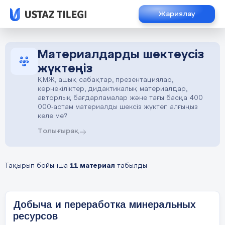
Жариялау
Материалдарды шектеусіз
жүктеңіз
ҚМЖ, ашық сабақтар, презентациялар,
көрнекіліктер, дидактикалық материалдар,
авторлық бағдарламалар және тағы басқа 400
000-астам материалды шексіз жүктеп алғыңыз
келе ме?
Толығырақ
Тақырып бойынша
11 материал
табылды
Добыча и переработка минеральных
ресурсов