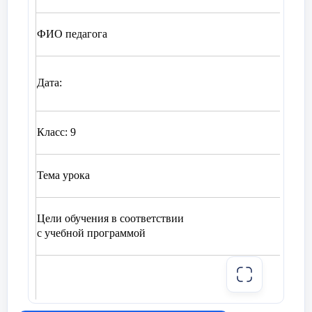
ФИО педагога
Хуса
17.10
Дата:
Класс: 9
Коли
Тема урока
Цент
Цели обучения в соответствии
9.3.
с учебной программой
мине
Все 
пок
–