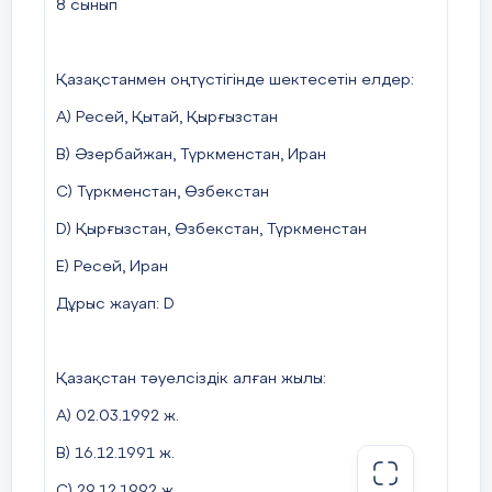
8 сынып
Қазақстанмен оңтүстігінде шектесетін елдер:
A) Ресей, Қытай, Қырғызстан
B) Әзербайжан, Түркменстан, Иран
C) Түркменстан, Өзбекстан
D) Қырғызстан, Өзбекстан, Түркменстан
E) Ресей, Иран
Дұрыс жауап: D
Қазақстан тәуелсіздік алған жылы:
A) 02.03.1992 ж.
B) 16.12.1991 ж.
C) 29.12.1992 ж.