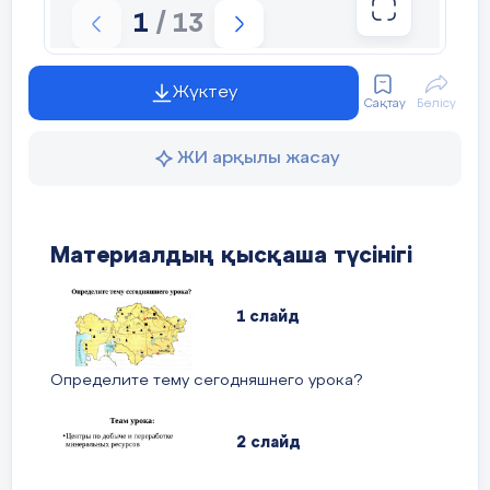
1
/ 13
Рефлексия
Жүктеу
5 мин
Сақтау
Бөлісу
ЖИ арқылы жасау
Материалдың қысқаша түсінігі
1 слайд
Определите тему сегодняшнего урока?
2 слайд