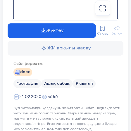
Жүктеу
Сақтау
Бөлісу
ЖИ арқылы жасау
Файл форматы:
docx
География
Ашық сабақ
9 сынып
21.02.2020
5656
Бұл материалды қолданушы жариялаған. Ustaz Tilegi ақпаратты
жеткізуші ғана болып табылады. Жарияланған материалдың
мазмұны мен авторлық құқық толықтай автордың
жауапкершілігінде. Егер материал авторлық құқықты бұзады
немесе сайттан алынуы тиіс деп есептесеңіз,