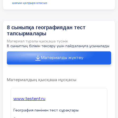
шағым қалдыра аласыз
8 сыныпқа географиядан тест
тапсырмалары
Материал туралы қысқаша түсінік
8 сыныптың білімін тексеру үшін пайдалануға ұсынылады
Материалды жүктеу
Материалдың қысқаша нұсқасы
www.testent.ru
География пәнінен тест сұрақтары