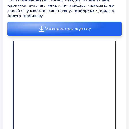
Сабақтың міндеттері: - жақсылық жасаудың адами
Адалдық әр адамның өзін де,өзгені де сыйла
Күні:
қарым-қатынастағы мәнділігін түсіндіру; - жақсы істер
жасай білу іскерліктерін дамыту; - қайырымды, қамқор
Адалдық бар жерде адам өзіне де,өзгеге д
болуға тәрбиелеу.
ауыр болғанда да ол тартынбайды.Адал бо
Сынып
Қатысушылар саны:
емес,шындыққа ешбір қалтықсыз сену.
Материалды жүктеу
Адалдық біздің жан дүниемізден бас
қатынастан және іс-әрекетімізден көрінед
Сынып сағатының тақырыбы
Ар ұят және жауап
болады,оның қандай жағдайда да күмән ке
Соңы
. –Күншығыс халқының бір ойшылы
бар адамның рақымы мол болады.
былай деген екен: «Бір жылын ойлаға
Тәрбие жұмысының бағыты
күріш егеді, он жылын ойлаған ағаш
Жағдаятты талдау Берілген жағдая
егеді, ал жүз жылын ойлаған бала
көзқарастары мен пайымдауларын талдау к
Негізгі
тәрбиелейді» Балаға баланың көзіме
дәйектеуде,оқушылардың бойында жақсы қ
бөлім
Мақсаты
Адалдық пен 
қарап, өз заманына сай тәрбие беру –
көмектеседі.Оқушы ойын түйіндеп,бір ар
қатынастағы мәнін
біздің басты мақсатымыз.
мұғалім жағдаят бойынша адал болу,өті
25 мин
Балалар, сендер де әдепті, тәртіпті,
ұғымдардың мағынасын ашу.
мәдениетті оқушы болып, жарқын
болашағымыздың ертеңі болыңдар!
Дәйексөз.
«Адалдық деген ашық , шыншы
А.Макаренконың сөзін түсіндіру арқы
Бағалау критерийлері:
пайымдаған ой пікірлерін түйіндеу.
Жағдаяттарды талдау.
Бұл тапсырма жо