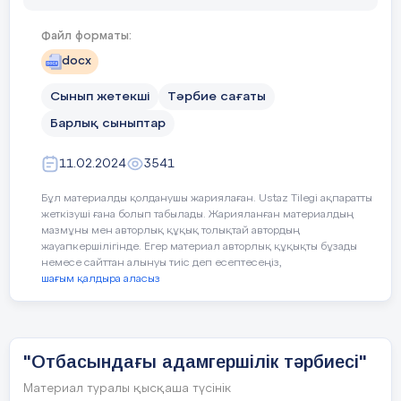
Мақсаты: Балаларды тапқырлыққа, есте сақтау
Сабақтың барысы
қабілетін дамытуға баулу.
Файл форматы:
Шарты: отбасындағы мүшелердің атын атап,
жасырынған отбасы мүшесін табу.
docx
Сабақтың
Мұғалім әрекеті
Сынып жетекші
Тәрбие сағаты
1. Айтары мол ғұлама,
кезеңі/ уақыт
Барлық сыныптар
Көп жасасын бұл адам,
11.02.2024
3541
Әкесі ол әкеңнің
Бұл материалды қолданушы жариялаған. Ustaz Tilegi ақпаратты
Білер оны сұраған.Ол кім? Атаның суретін іледі.
Ұйымдастыру
Ұйымдастыру кезеңі
жеткізуші ғана болып табылады. Жарияланған материалдың
кезеңі (7 мин)
мазмұны мен авторлық құқық толықтай автордың
2. Ертегі айтып береді,
Психологиялық ахуал
жауапкершілігінде. Егер материал авторлық құқықты бұзады
немесе сайттан алынуы тиіс деп есептесеңіз,
шағым қалдыра аласыз
Күнімен саған ереді.
«Өрмекші торы»
Әкешіңнің анасы,
Сабақтың тақырыбы және оқу
Әкең оған баласы. Ол кім? Әженің суретін іледі.
"Отбасындағы адамгершілік тәрбиесі"
мақсаттарымен танысады.
Материал туралы қысқаша түсінік
3. Атаңның баласы,