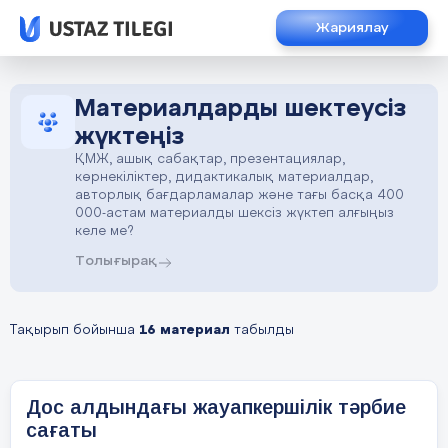
Жариялау
Материалдарды шектеусіз
жүктеңіз
ҚМЖ, ашық сабақтар, презентациялар,
көрнекіліктер, дидактикалық материалдар,
авторлық бағдарламалар және тағы басқа 400
000-астам материалды шексіз жүктеп алғыңыз
келе ме?
Толығырақ
Тақырып бойынша
16 материал
табылды
Дос алдындағы жауапкершілік тәрбие
сағаты