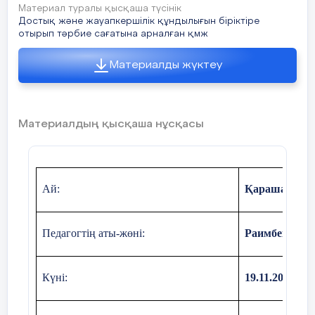
Материал туралы қысқаша түсінік
Достық және жауапкершілік құндылығын біріктіре
отырып тәрбие сағатына арналған қмж
Материалды жүктеу
Материалдың қысқаша нұсқасы
Ай:
Қараша
Педагогтің аты-жөні:
Раимбекова С
Күні:
19.11.2024