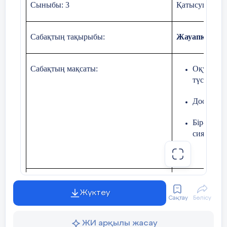
Сыныбы: 3
Қатысушылар 
Сабақтың тақырыбы:
Жауапкершілі
Сабақтың мақсаты:
Оқушылар
түсіндіру;
Достық қ
Бір-біріне
сияқты до
Құндылық:
Жауапкершіл
Жүктеу
Сақтау
Бөлісу
ЖИ арқылы жасау