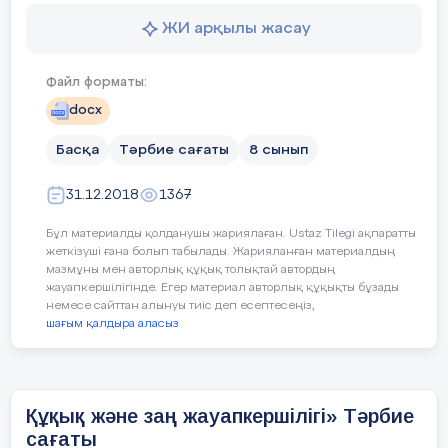
Қане, қане, тұрайық,
ЖИ арқылы жасау
Бұл "Менің міндетім, мен
Үлкен шеңбер құрайық.
оны орындаймын" деген.
Файл форматы:
Тұрсақ үлкен шеңберге,
docx
Сабақтың
Тақырып бойынша
Оқушыла
Алақанға ұрайық.
ортасы
бейнематериал көрсету.
бейнемат
Басқа
Тәрбие сағаты
8 сынып
қарап, со
Психологиялық сәт.
сұрақтарға
31.12.2018
1367
«Еркелету» жылулық шеңбері.
Оқушылар
Бұл материалды қолданушы жариялаған. Ustaz Tilegi ақпаратты
(Ата-аналарыңның өздерін еркелеткен сөздерін
жеткізуші ғана болып табылады. Жарияланған материалдың
бір аяқта
1 -тапсырма:
№
мазмұны мен авторлық құқық толықтай автордың
айту.)
байлайды.
«Виннидің тапсырмасы»
жауапкершілігінде. Егер материал авторлық құқықты бұзады
ішіндегі 
немесе сайттан алынуы тиіс деп есептесеңіз,
ІІ. Негізгі бөлім.
сөздерді т
шағым қалдыра аласыз
Жұптық жұмыс.
“Дұрыс
дұрыс рет
не бұрыс” .
Жұмбақ жасыру.
орналасты
Маған да, саған да,
Құқық және заң жауапкершілігі» Тәрбие
сағаты
Жақын, туыс адамдар.
Екі топ т