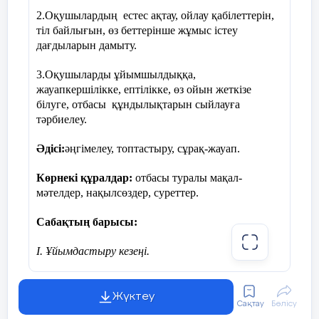
2.Оқушылардың естес ақтау, ойлау қабілеттерін,
4) Жауапкершілік деген не?
тіл байлығын, өз беттерінше жұмыс істеу
дағдыларын дамыту.
5) Жауапкершіліктің
қандай түрлерін
3.Оқушыларды ұйымшылдыққа,
жауапкершілікке, ептілікке, өз ойын жеткізе
білесіңдер?
білуге, отбасы құндылықтарын сыйлауға
тәрбиелеу.
Жауапкершілік ұғымын
түсіндіру.
Әдісі:
әңгімелеу, топтастыру, сұрақ-жауап.
Жауапкершілік
дегеніміз –
Көрнекі құралдар:
отбасы туралы мақал-
өз ісімізге, сөзімізге және
мәтелдер, нақылсөздер, суреттер.
уәделерімізге жауап беру.
Мысалы:
Сабақтың барысы:
Бір нәрсені уәде етсең, оны
І. Ұйымдастыру кезеңі.
орындау.
Сәлемдесу назарын аудару, психологиялық ахуал
Өзің жасаған іс үшін жақсы
туғыз.
Жүктеу
немесе жаман нәтижеге
Сақтау
Бөлісу
дайын болу.