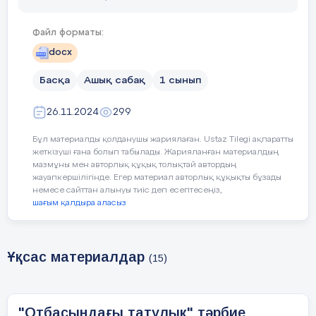
Сабақ
Педагогтің іс-әрекеті
Оқушын
кезеңі/
Файл форматы:
Уақыты
docx
Басқа
Ашық сабақ
1 сынып
Сабақтың
Ұйымдастыру кезеңі:
Hello
” әд
“
басы
оқушылар 
1.Оқушылармен амандасу
26.11.2024
299
амандасып
3 мин.
(Hello әнімен оқушыларды
көтеріледі
Бұл материалды қолданушы жариялаған. Ustaz Tilegi ақпаратты
әртүрлі амандау түрлері
бауырмал
жеткізуші ғана болып табылады. Жарияланған материалдың
Миға
арқылы қарсы алады),
мазмұны мен авторлық құқық толықтай автордың
шабуыл. «»
түгендеу.
жауапкершілігінде. Егер материал авторлық құқықты бұзады
әдісі.
немесе сайттан алынуы тиіс деп есептесеңіз,
шағым қалдыра аласыз
5 мин.
Оқушылар
Топтқа бөлу.
шарларды
Ұқсас материалдар
арқылы т
(15)
Оқушыларды 4 түсті
бөлінеді
шарлар арқылы
топтарға бөледі:
"Отбасындағы татулық" тәрбие