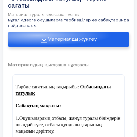
1
топ
–
Винни
сағаты
2
топ
-
Торай
Материал туралы қысқаша түсінік
мұғалімдерге оқушыларға тәрбиешілер өз сабақтарында
пайдаланады.
3
топ
-
Жолбарыс
Материалды жүктеу
4
топ
–
Иа Иа
Оқушылар
Тақырып ашу. Сұрақтар:
Материалдың қысқаша нұсқасы
жауап бері
ұжымдық 
1) Балалар біз қандай
жасағанна
топтарды көріп тұрсыңдар?
Тәрбие сағатының тақырыбы:
Отбасындағы
экраннан 
татулық
тақырыбы
2) Қалай ойлайсыңдар не
мақсатын
үшін осындай топтарға
Сабақтың мақсаты:
бөліндік?
1.Оқушылардың отбасы, жанұя туралы білімдерін
3) Бұл топ атауларының
шыңдай түсе, отбасы құндылықтарының
тақырыпқа қандай қатысы
маңызын дәріптеу.
бар деп ойлайсыңдар?