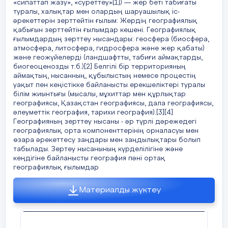
«сипаттап жазу», «суреттеу»[1]) — жер беті табиғаты
туралы, халықтар мен олардың шаруашылық іс-
әрекеттерін зерттейтін ғылым: Жердің географиялық
қабығын зерттейтін ғылымдар кешені. Географиялық
ғылымдардың зерттеу нысандары: геосфера (биосфера,
атмосфера, литосфера, гидросфера және жер қабаты)
және геожүйелерді (ландшафтты, табиғи аймақтарды,
биогеоценозды т.б.)[2] Белгілі бір территорияның
аймақтың, нысанның, құбылыстың немесе процестің
уақыт пен кеңістікке байланысты ерекшеліктері туралы
білім жиынтығы (мысалы, мұхиттар мен құрлықтар
географиясы, Қазақстан географиясы, дала географиясы,
әлеуметтік география, тарихи география).[3][4]
Географияның зерттеу нысаны - әр түрлі дәрежедегі
географиялық орта компоненттерінің орналасуы мен
өзара әрекеттесу заңдары мен заңдылықтары болып
табылады. Зертеу нысанының күрделілігіне және
кеңдігіне байланысты география пәні ортақ
географиялық ғылымдар
Материалды жүктеу