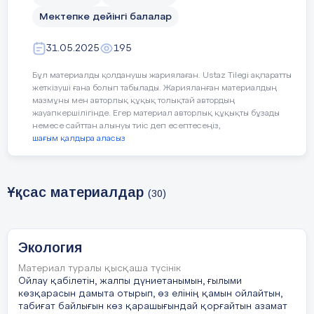
Мектепке дейінгі балалар
31.05.2025
195
Бұл материалды қолданушы жариялаған. Ustaz Tilegi ақпаратты
жеткізуші ғана болып табылады. Жарияланған материалдың
мазмұны мен авторлық құқық толықтай автордың
жауапкершілігінде. Егер материал авторлық құқықты бұзады
немесе сайттан алынуы тиіс деп есептесеңіз,
шағым қалдыра аласыз
Ұқсас материалдар
(30)
Экология
Материал туралы қысқаша түсінік
Ойлау қабілетін, жалпы дүниетанымын, ғылыми
көзқарасын дамыта отырып, өз елінің қамын ойлайтын,
табиғат байлығын көз қарашығындай қорғайтын азамат