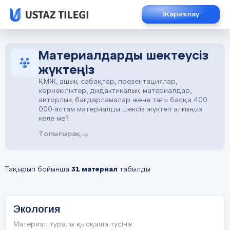
Жариялау
Материалдарды шектеусіз
жүктеңіз
ҚМЖ, ашық сабақтар, презентациялар,
көрнекіліктер, дидактикалық материалдар,
авторлық бағдарламалар және тағы басқа 400
000-астам материалды шексіз жүктеп алғыңыз
келе ме?
Толығырақ
Тақырып бойынша
31 материал
табылды
Экология
Материал туралы қысқаша түсінік