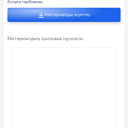
болуға тәрбиелеу.
Материалды жүктеу
Материалдың қысқаша нұсқасы