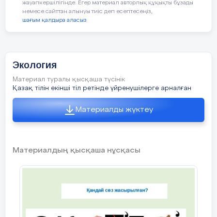
жауапкершілігінде. Егер материал авторлық құқықты бұзады
немесе сайттан алынуы тиіс деп есептесеңіз,
шағым қалдыра аласыз
Экология
Материал туралы қысқаша түсінік
Қазақ тілін екінші тіл ретінде үйренушілерге арналған
Материалды жүктеу
Материалдың қысқаша нұсқасы