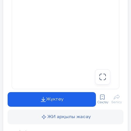
Жүктеу
Сақтау
Бөлісу
ЖИ арқылы жасау