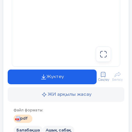
Жүктеу
Сақтау
Бөлісу
ЖИ арқылы жасау
Файл форматы:
pdf
Балабақша
Ашық сабақ