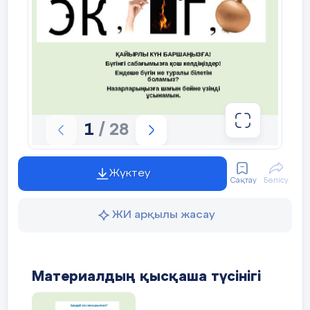
1
/ 28
Жүктеу
Сақтау
Бөлісу
ЖИ арқылы жасау
Материалдың қысқаша түсінігі