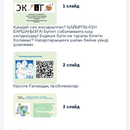
1 слайд
Қандай сөз жасырылған? ҚАЙЫРЛЫ КҮН
БАРШАҢЫЗҒА! Бүгінгі сабағымызға қош
келдіңіздер! Ендеше бүгін не туралы білетін
боламыз? Назарларыңызға шағын бейне үзінді
ұсынамын.
2 слайд
Кіріспе Ғаламдық проблемалар
3 слайд
Экология – тірі ағзалардың бір-бірімен және