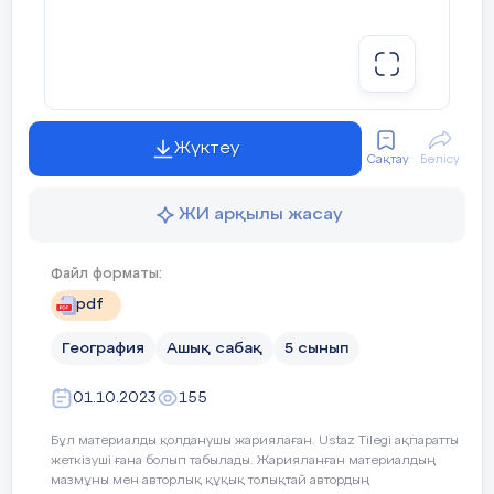
Жүктеу
Сақтау
Бөлісу
ЖИ арқылы жасау
Файл форматы:
pdf
География
Ашық сабақ
5 сынып
01.10.2023
155
Бұл материалды қолданушы жариялаған. Ustaz Tilegi ақпаратты
жеткізуші ғана болып табылады. Жарияланған материалдың
мазмұны мен авторлық құқық толықтай автордың