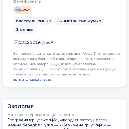
Файл форматы:
docx
Бастауыш сынып
Сыныптан тыс жұмыс
1 сынып
18.12.2017
569
Бұл материалды қолданушы жариялаған. Ustaz Tilegi ақпаратты
жеткізуші ғана болып табылады. Жарияланған материалдың
мазмұны мен авторлық құқық толықтай автордың
жауапкершілігінде. Егер материал авторлық құқықты бұзады
немесе сайттан алынуы тиіс деп есептесеңіз,
шағым қалдыра аласыз
Экология
Материал туралы қысқаша түсінік
География (гр. γεωγραφία, «жерді сипаттау» деген
мағына береді: гр. γαία — «Жер» және гр. γράφειν —